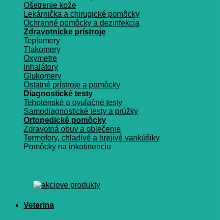
Ošetrenie kože
Lekárnička a chirugické pomôcky
Ochranné pomôcky a dezinfekcia
Zdravotnícke prístroje
Teplomery
Tlakomery
Oxymetre
Inhalátory
Glukomery
Ostatné prístroje a pomôcky
Diagnostické testy
Tehotenské a ovulačné testy
Samodiagnostické testy a prúžky
Ortopedické pomôcky
Zdravotná obuv a oblečenie
Termofory, chladivé a hrejivé vankúšiky
Pomôcky na inkotinenciu
Veterina