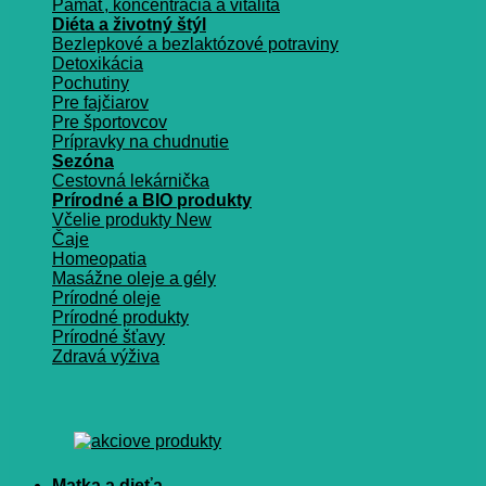
Pamäť, koncentrácia a vitalita
Diéta a životný štýl
Bezlepkové a bezlaktózové potraviny
Detoxikácia
Pochutiny
Pre fajčiarov
Pre športovcov
Prípravky na chudnutie
Sezóna
Cestovná lekárnička
Prírodné a BIO produkty
Včelie produkty
Čaje
Homeopatia
Masážne oleje a gély
Prírodné oleje
Prírodné produkty
Prírodné šťavy
Zdravá výživa
Matka a dieťa