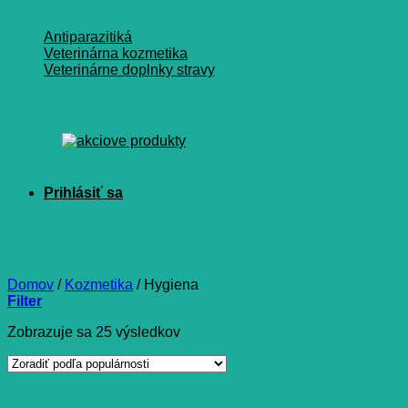
Antiparazitiká
Veterinárna kozmetika
Veterinárne doplnky stravy
Hygiena
Domov
/
Kozmetika
/
Hygiena
Filter
Zoradené
Zobrazuje sa 25 výsledkov
podľa
popularity