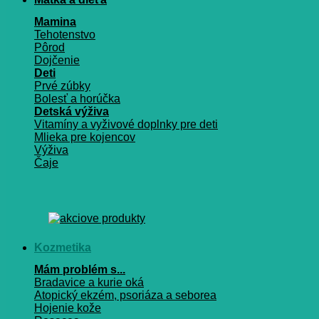
Mamina
Tehotenstvo
Pôrod
Dojčenie
Deti
Prvé zúbky
Bolesť a horúčka
Detská výživa
Vitamíny a vyživové doplnky pre deti
Mlieka pre kojencov
Výživa
Čaje
Kozmetika
Mám problém s...
Bradavice a kurie oká
Atopický ekzém, psoriáza a seborea
Hojenie kože