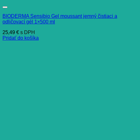
BIODERMA Sensibio Gel moussant jemný čistiaci a
odličovací gél 1×500 ml
25,49
€
s DPH
Pridať do košíka