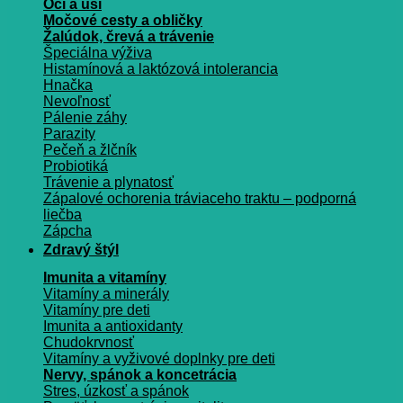
Oči a uši
Močové cesty a obličky
Žalúdok, črevá a trávenie
Špeciálna výživa
Histamínová a laktózová intolerancia
Hnačka
Nevoľnosť
Pálenie záhy
Parazity
Pečeň a žlčník
Probiotiká
Trávenie a plynatosť
Zápalové ochorenia tráviaceho traktu – podporná
liečba
Zápcha
Zdravý štýl
Imunita a vitamíny
Vitamíny a minerály
Vitamíny pre deti
Imunita a antioxidanty
Chudokrvnosť
Vitamíny a vyživové doplnky pre deti
Nervy, spánok a koncetrácia
Stres, úzkosť a spánok