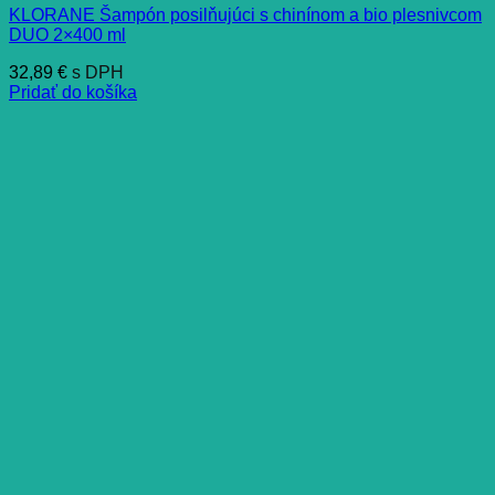
KLORANE Šampón posilňujúci s chinínom a bio plesnivcom
DUO 2×400 ml
32,89
€
s DPH
Pridať do košíka