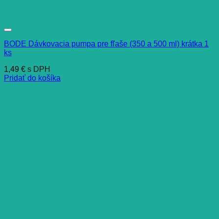
BODE Dávkovacia pumpa pre fľaše (350 a 500 ml) krátka 1
ks
1,49
€
s DPH
Pridať do košíka