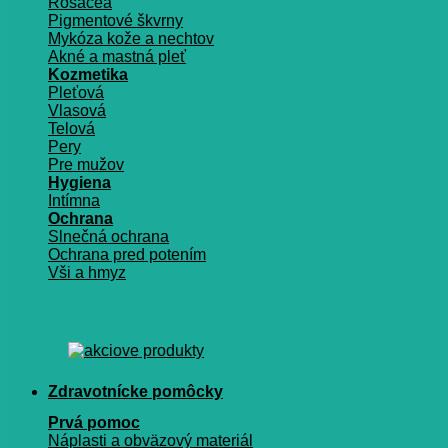
Rosacea
Pigmentové škvrny
Mykóza kože a nechtov
Akné a mastná pleť
Kozmetika
Pleťová
Vlasová
Telová
Pery
Pre mužov
Hygiena
Intímna
Ochrana
Slnečná ochrana
Ochrana pred potením
Vši a hmyz
Zdravotnícke pomôcky
Prvá pomoc
Náplasti a obväzový materiál