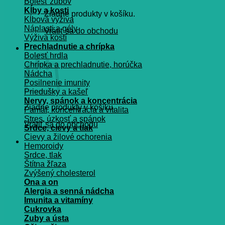
Bolesť zubov
Kĺby a kosti
Žiadne produkty v košíku.
Kĺbová výživa
Náplasti a gély
Vrátiť sa do obchodu
Výživa kostí
Prechladnutie a chrípka
Košík
Bolesť hrdla
Chrípka a prechladnutie, horúčka
Nádcha
Posilnenie imunity
Priedušky a kašeľ
Nervy, spánok a koncentrácia
Žiadne produkty v košíku.
Pamät, koncentrácia a vitalita
Stres, úzkosť a spánok
Vrátiť sa do obchodu
Srdce, cievy a tlak
Cievy a žilové ochorenia
Hemoroidy
Srdce, tlak
Štítna žľaza
Zvýšený cholesterol
Ona a on
Alergia a senná nádcha
Imunita a vitamíny
Cukrovka
Zuby a ústa