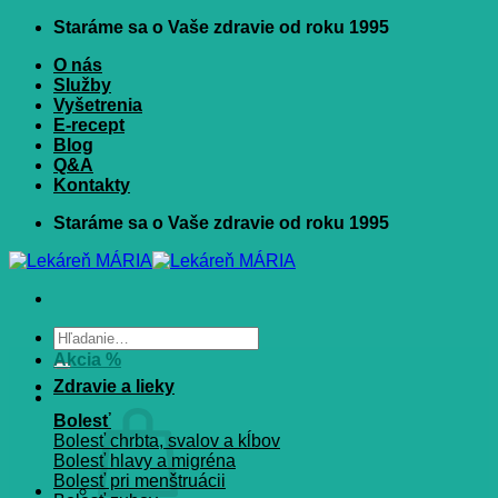
Skip
Staráme sa o Vaše zdravie od roku 1995
to
O nás
content
Služby
Vyšetrenia
E-recept
Blog
Q&A
Kontakty
Staráme sa o Vaše zdravie od roku 1995
Hľadať:
Akcia %
Zdravie a lieky
Bolesť
Bolesť chrbta, svalov a kĺbov
Bolesť hlavy a migréna
Bolesť pri menštruácii