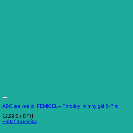
ABC tea tree oil FEMIGEL – Prírodný intímny gél 5×7 ml
12,99
€
s DPH
Pridať do košíka