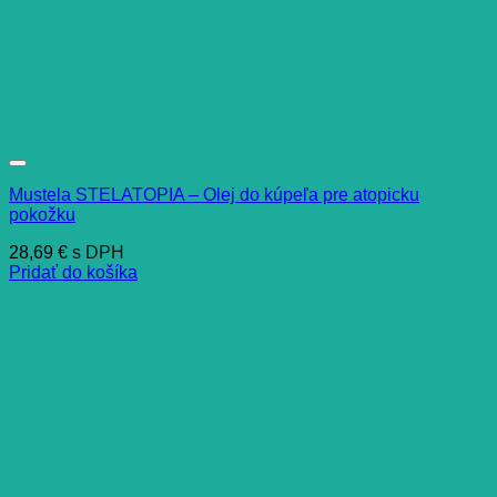
Mustela STELATOPIA – Olej do kúpeľa pre atopicku
pokožku
28,69
€
s DPH
Pridať do košíka