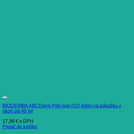
BIODERMA ABCDerm Péri-oral (V2) krém na pokožku v
okolí úst 40 ml
17,39
€
s DPH
Pridať do košíka