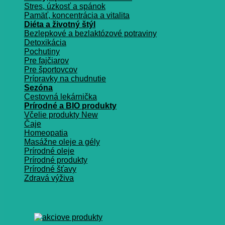
Stres, úzkosť a spánok
Pamäť, koncentrácia a vitalita
Diéta a životný štýl
Bezlepkové a bezlaktózové potraviny
Detoxikácia
Pochutiny
Pre fajčiarov
Pre športovcov
Prípravky na chudnutie
Sezóna
Cestovná lekárnička
Prírodné a BIO produkty
Včelie produkty
Čaje
Homeopatia
Masážne oleje a gély
Prírodné oleje
Prírodné produkty
Prírodné šťavy
Zdravá výživa