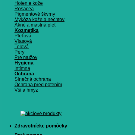
Hojenie kože
Rosacea
Pigmentové škvrny
Mykóza kože a nechtov
Akné a mastná pleť
Kozmetika
Pleťová
Vlasová
Telová
Pery
Pre mužov
Hygiena
Intímna
Ochrana
Slnečná ochrana
Ochrana pred potením
Vši a hmyz
Zdravotnícke pomôcky