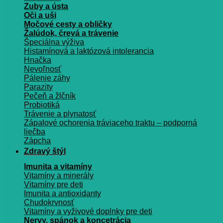
Zuby a ústa
Oči a uši
Močové cesty a obličky
Žalúdok, črevá a trávenie
Špeciálna výživa
Histamínová a laktózová intolerancia
Hnačka
Nevoľnosť
Pálenie záhy
Parazity
Pečeň a žlčník
Probiotiká
Trávenie a plynatosť
Zápalové ochorenia tráviaceho traktu – podporná
liečba
Zápcha
Zdravý štýl
Imunita a vitamíny
Vitamíny a minerály
Vitamíny pre deti
Imunita a antioxidanty
Chudokrvnosť
Vitamíny a vyživové doplnky pre deti
Nervy, spánok a koncetrácia