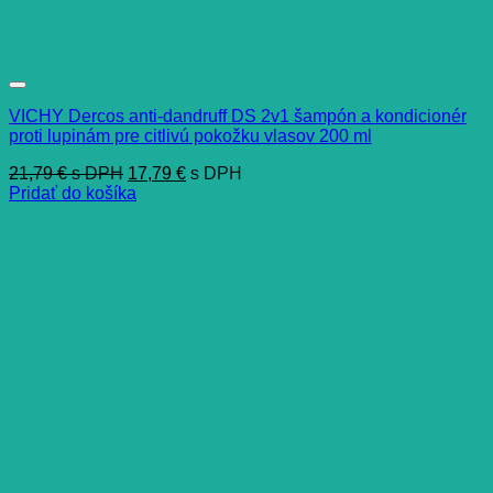
VICHY Dercos anti-dandruff DS 2v1 šampón a kondicionér
proti lupinám pre citlivú pokožku vlasov 200 ml
21,79
€
s DPH
17,79
€
s DPH
Pridať do košíka