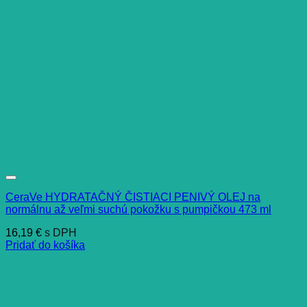
CeraVe HYDRATAČNÝ ČISTIACI PENIVÝ OLEJ na
normálnu až veľmi suchú pokožku s pumpičkou 473 ml
16,19
€
s DPH
Pridať do košíka