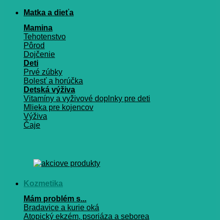
Matka a dieťa
Mamina
Tehotenstvo
Pôrod
Dojčenie
Deti
Prvé zúbky
Bolesť a horúčka
Detská výživa
Vitamíny a vyživové doplnky pre deti
Mlieka pre kojencov
Výživa
Čaje
Kozmetika
Mám problém s...
Bradavice a kurie oká
Atopický ekzém, psoriáza a seborea