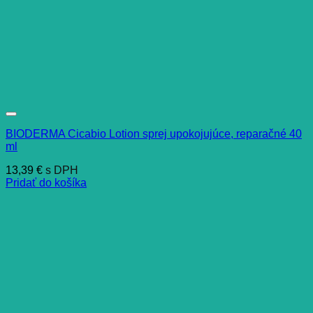
BIODERMA Cicabio Lotion sprej upokojujúce, reparačné 40
ml
13,39
€
s DPH
Pridať do košíka