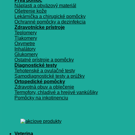
Prvá pomoc
Náplasti a obväzový materiál
Ošetrenie kože
Lekárnička a chirugické pomôcky
Ochranné pomôcky a dezinfekcia
Zdravotnícke prístroje
Teplomery
Tlakomery
Oxymetre
Inhalátory
Glukomery
Ostatné prístroje a pomôcky
Diagnostické testy
Tehotenské a ovulačné testy
Samodiagnostické testy a prúžky
Ortopedické pomôcky
Zdravotná obuv a oblečenie
Termofory, chladivé a hrejivé vankúšiky
Pomôcky na inkotinenciu
Veterina