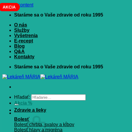
Skip to content
AKCIA
AKCIA
AKCIA
AKCIA
Staráme sa o Vaše zdravie od roku 1995
O nás
Služby
Vyšetrenia
E-recept
Blog
Q&A
Kontakty
Staráme sa o Vaše zdravie od roku 1995
Hľadať:
Akcia %
Zdravie a lieky
Bolesť
Bolesť chrbta, svalov a kĺbov
Bolesť hlavy a migréna