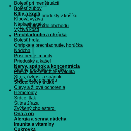
Bolesť pri menštruácii
Bolesť zubov
Kĺby a kosti
Žiadne produkty v košíku.
Kĺbová výživa
Náplasti a gély
Vrátiť sa do obchodu
Výživa kostí
Prechladnutie a chrípka
Košík
Bolesť hrdla
Chrípka a prechladnutie, horúčka
Nádcha
Posilnenie imunity
Priedušky a kašeľ
Nervy, spánok a koncentrácia
Žiadne produkty v košíku.
Pamät, koncentrácia a vitalita
Stres, úzkosť a spánok
Vrátiť sa do obchodu
Srdce, cievy a tlak
Cievy a žilové ochorenia
Hemoroidy
Srdce, tlak
Štítna žľaza
Zvýšený cholesterol
Ona a on
Alergia a senná nádcha
Imunita a vitamíny
Cukrovka