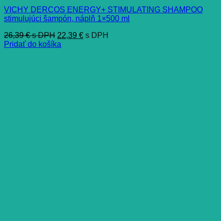
VICHY DERCOS ENERGY+ STIMULATING SHAMPOO
stimulujúci šampón, náplň 1×500 ml
26,39
€
s DPH
22,39
€
s DPH
Pridať do košíka