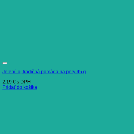
Jelení loj tradičná pomáda na pery 45 g
2,19
€
s DPH
Pridať do košíka