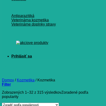
Antiparazitiká
Veterinárna kozmetika
Veterinárne doplnky stravy
Kozmetika
Domov
/
Kozmetika
/
Kozmetika
Filter
Zobrazených 1–32 z 315 výsledkov
Zoradené podľa
popularity