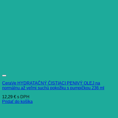
CeraVe HYDRATAČNÝ ČISTIACI PENIVÝ OLEJ na
normálnu až veľmi suchú pokožku s pumpičkou 236 ml
12,29
€
s DPH
Pridať do košíka