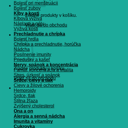
Bolesť pri menštruácii
Bolesť zubov
Kĺby a kosti
Žiadne produkty v košíku.
Kĺbová výživa
Náplasti a gély
Vrátiť sa do obchodu
Výživa kostí
Prechladnutie a chrípka
Košík
Bolesť hrdla
Chrípka a prechladnutie, horúčka
Nádcha
Posilnenie imunity
Priedušky a kašeľ
Nervy, spánok a koncentrácia
Žiadne produkty v košíku.
Pamät, koncentrácia a vitalita
Stres, úzkosť a spánok
Vrátiť sa do obchodu
Srdce, cievy a tlak
Cievy a žilové ochorenia
Hemoroidy
Srdce, tlak
Štítna žľaza
Zvýšený cholesterol
Ona a on
Alergia a senná nádcha
Imunita a vitamíny
Cukrovka