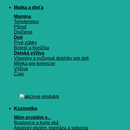
Matka a dieťa
Mamina
Tehotenstvo
Pôrod
Dojčenie
Deti
Prvé zúbky
Bolesť a horúčka
Detská výživa
Vitamíny a vyživové doplnky pre deti
Mlieka pre kojencov
Výživa
Čaje
Kozmetika
Mám problém s...
Bradavice a kurie oká
Atopický ekzém, psoriáza a seborea