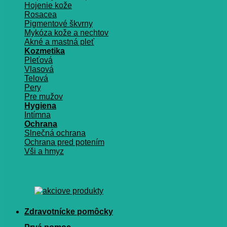
Hojenie kože
Rosacea
Pigmentové škvrny
Mykóza kože a nechtov
Akné a mastná pleť
Kozmetika
Pleťová
Vlasová
Telová
Pery
Pre mužov
Hygiena
Intímna
Ochrana
Slnečná ochrana
Ochrana pred potením
Vši a hmyz
Zdravotnícke pomôcky