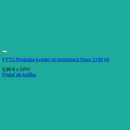
FYTO Rimbaba kvapky pri bolestiach hlavy 1×50 ml
5,99
€
s DPH
Pridať do košíka