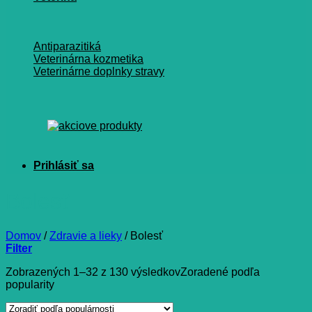
Antiparazitiká
Veterinárna kozmetika
Veterinárne doplnky stravy
Bolesť
Domov
/
Zdravie a lieky
/
Bolesť
Filter
Zobrazených 1–32 z 130 výsledkov
Zoradené podľa
popularity