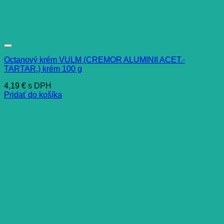
Octanový krém VULM (CREMOR ALUMINII ACET.-
TARTAR.) krém 100 g
4,19
€
s DPH
Pridať do košíka