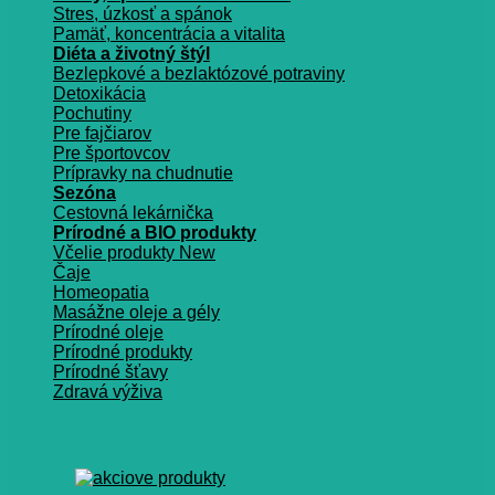
Stres, úzkosť a spánok
Pamäť, koncentrácia a vitalita
Diéta a životný štýl
Bezlepkové a bezlaktózové potraviny
Detoxikácia
Pochutiny
Pre fajčiarov
Pre športovcov
Prípravky na chudnutie
Sezóna
Cestovná lekárnička
Prírodné a BIO produkty
Včelie produkty
Čaje
Homeopatia
Masážne oleje a gély
Prírodné oleje
Prírodné produkty
Prírodné šťavy
Zdravá výživa