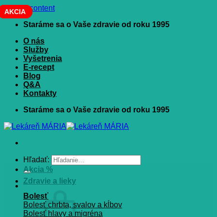
Skip to content
AKCIA
AKCIA
AKCIA
AKCIA
Staráme sa o Vaše zdravie od roku 1995
O nás
Služby
Vyšetrenia
E-recept
Blog
Q&A
Kontakty
Staráme sa o Vaše zdravie od roku 1995
Hľadať:
Akcia %
Zdravie a lieky
Bolesť
Bolesť chrbta, svalov a kĺbov
Bolesť hlavy a migréna