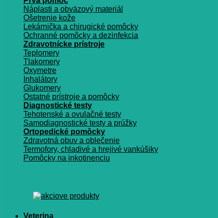
Prvá pomoc
Náplasti a obväzový materiál
Ošetrenie kože
Lekárnička a chirugické pomôcky
Ochranné pomôcky a dezinfekcia
Zdravotnícke prístroje
Teplomery
Tlakomery
Oxymetre
Inhalátory
Glukomery
Ostatné prístroje a pomôcky
Diagnostické testy
Tehotenské a ovulačné testy
Samodiagnostické testy a prúžky
Ortopedické pomôcky
Zdravotná obuv a oblečenie
Termofory, chladivé a hrejivé vankúšiky
Pomôcky na inkotinenciu
Veterina