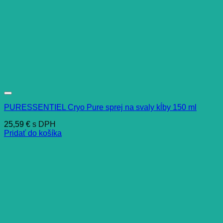
PURESSENTIEL Cryo Pure sprej na svaly kĺby 150 ml
25,59
€
s DPH
Pridať do košíka