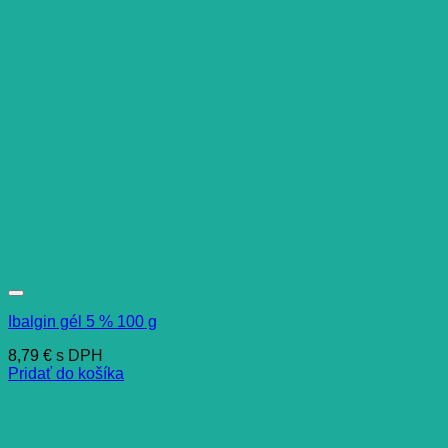
Ibalgin gél 5 % 100 g
8,79
€
s DPH
Pridať do košíka