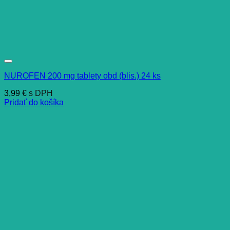
NUROFEN 200 mg tablety obd (blis.) 24 ks
3,99
€
s DPH
Pridať do košíka