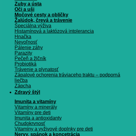
Zuby a ústa
Oči a uši
Močové cesty a obličky
Žalúdok, črevá a trávenie
Špeciálna výživa
Histamínová a laktózová intolerancia
Hnačka
Nevoľnosť
Pálenie záhy
Parazity
Pečeň a žlčník
Probiotiká
Trávenie a plynatosť
Zápalové ochorenia tráviaceho traktu – podporná
liečba
Zápcha
Zdravý štýl
Imunita a vitamíny
Vitamíny a minerály
Vitamíny pre deti
Imunita a antioxidanty
Chudokrvnosť
Vitamíny a vyživové doplnky pre deti
Nervy, spánok a koncetrácia