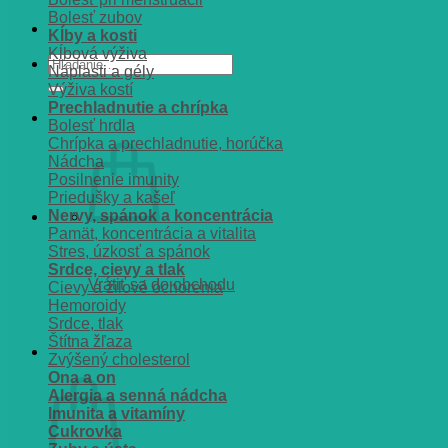
Bolesť zubov
Kĺby a kosti
Kĺbová výživa
Hľadať:
Náplasti a gély
Výživa kostí
Prechladnutie a chrípka
Bolesť hrdla
Chrípka a prechladnutie, horúčka
Nádcha
Posilnenie imunity
Priedušky a kašeľ
Nervy, spánok a koncentrácia
Pamät, koncentrácia a vitalita
Stres, úzkosť a spánok
Srdce, cievy a tlak
Vrátiť sa do obchodu
Cievy a žilové ochorenia
Hemoroidy
Srdce, tlak
Štítna žľaza
Košík
Zvýšený cholesterol
Ona a on
Alergia a senná nádcha
Imunita a vitamíny
Cukrovka