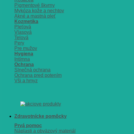
Pigmentové škvrny
Mykóza kože a nechtov
Akné a mastná pleť
Kozmetika
Pleťová
Vlasová
Telová
Pery
Pre mužov
Hygiena
Intímna
Ochrana
Slnečná ochrana
Ochrana pred potením
Vši a hmyz
Zdravotnícke pomôcky
Prvá pomoc
Náplasti a obväzový materiál