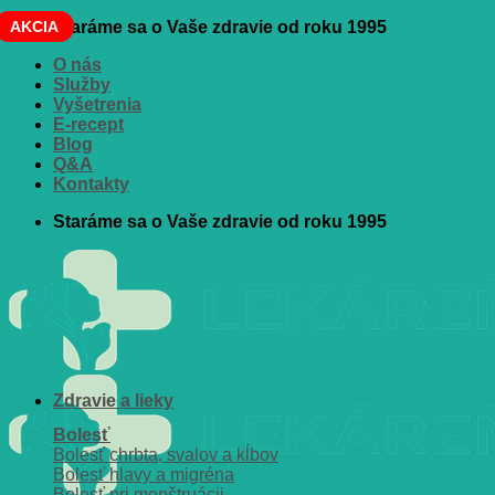
Skip
AKCIA
AKCIA
AKCIA
AKCIA
Staráme sa o Vaše zdravie od roku 1995
to
O nás
content
Služby
Vyšetrenia
E-recept
Blog
Q&A
Kontakty
Staráme sa o Vaše zdravie od roku 1995
Zdravie a lieky
Bolesť
Bolesť chrbta, svalov a kĺbov
Bolesť hlavy a migréna
Bolesť pri menštruácii