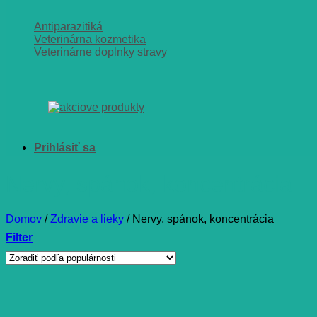
Antiparazitiká
Veterinárna kozmetika
Veterinárne doplnky stravy
Nervy, spánok, koncentrácia
Domov
/
Zdravie a lieky
/
Nervy, spánok, koncentrácia
Filter