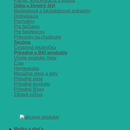
Pamäť, koncentrácia a vitalita
Diéta a životný štýl
Bezlepkové a bezlaktózové potraviny
Detoxikácia
Pochutiny
Pre fajčiarov
Pre športovcov
Prípravky na chudnutie
Sezóna
Cestovná lekárnička
Prírodné a BIO produkty
Včelie produkty
Čaje
Homeopatia
Masážne oleje a gély
Prírodné oleje
Prírodné produkty
Prírodné šťavy
Zdravá výživa
Matka a dieťa