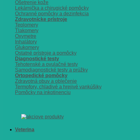
Ošetrenie kože
Lekárnička a chirugické pomôcky
Ochranné pomôcky a dezinfekcia
Zdravotnícke prístroje
Teplomery
Tlakomery
Oxymetre
Inhalátory
Glukomery
Ostatné prístroje a pomôcky
Diagnostické testy
Tehotenské a ovulačné testy
Samodiagnostické testy a prúžky
Ortopedické pomôcky
Zdravotná obuv a oblečenie
Termofory, chladivé a hrejivé vankúšiky
Pomôcky na inkotinenciu
Veterina