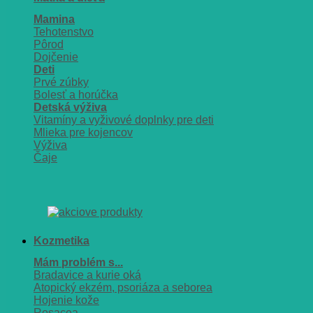
Mamina
Tehotenstvo
Pôrod
Dojčenie
Deti
Prvé zúbky
Bolesť a horúčka
Detská výživa
Vitamíny a vyživové doplnky pre deti
Mlieka pre kojencov
Výživa
Čaje
Kozmetika
Mám problém s...
Bradavice a kurie oká
Atopický ekzém, psoriáza a seborea
Hojenie kože
Rosacea