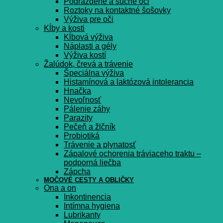
Podráždené a suché oči
Roztoky na kontaktné šošovky
Výživa pre oči
Kĺby a kosti
Kĺbová výživa
Náplasti a gély
Výživa kostí
Žalúdok, črevá a trávenie
Špeciálna výživa
Histamínová a laktózová intolerancia
Hnačka
Nevoľnosť
Pálenie záhy
Parazity
Pečeň a žlčník
Probiotiká
Trávenie a plynatosť
Zápalové ochorenia tráviaceho traktu –
podporná liečba
Zápcha
MOČOVÉ CESTY A OBLIČKY
Ona a on
Inkontinencia
Intímna hygiena
Lubrikanty