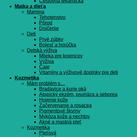
Cestovná lekárnička
Matka a dieťa
Mamina
Tehotenstvo
Pôrod
Dojčenie
Deti
Prvé zúbky
Bolesť a horúčka
Detská výživa
Mlieka pre kojencov
Výživa
Čaje
Vitamíny a výživové doplnky pre deti
Kozmetika
Mám problém s…
Bradavice a kurie oká
Atopický ekzém, psoriáza a seborea
Hojenie kože
Začervenanie a rosacea
Pigmentové škvrny
Mykóza kože a nechtov
Akné a mastná pleť
Kozmetika
Pleťová