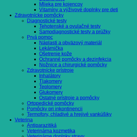
Mlieka pre kojencov
Vitamíny a výživové doplnky pre deti
Zdravotnícke pomôcky
Diagnostické testy
Tehotenské a ovulačné testy
Samodiagnostické testy a prúžky
Prvá pomoc
Náplasti a obväzový materiál
Lekárnička
Ošetrenie kože
Ochranné pomôcky a dezinfekcia
Nožnice a chirurgické pomôcky
Zdravotnícke prístroje
Inhalátory
Tlakomery
Teplomery
Glukomery
Ostatné prístroje a pomôcky
Ortopedické pomôcky
Pomôcky pri inkontinencii
Termofory, chladivé a hrejivé vankúšiky
Veterina
Antiparazitiká
Veterinárna kozmetika
Veterinárne doplnky stravy