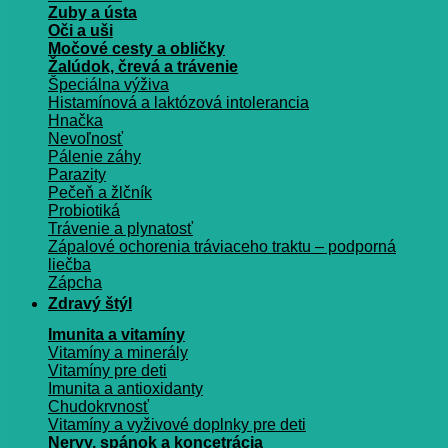
Zuby a ústa
Oči a uši
Močové cesty a obličky
Žalúdok, črevá a trávenie
Špeciálna výživa
Histamínová a laktózová intolerancia
Hnačka
Nevoľnosť
Pálenie záhy
Parazity
Pečeň a žlčník
Probiotiká
Trávenie a plynatosť
Zápalové ochorenia tráviaceho traktu – podporná
liečba
Zápcha
Zdravý štýl
Imunita a vitamíny
Vitamíny a minerály
Vitamíny pre deti
Imunita a antioxidanty
Chudokrvnosť
Vitamíny a vyživové doplnky pre deti
Nervy, spánok a koncetrácia