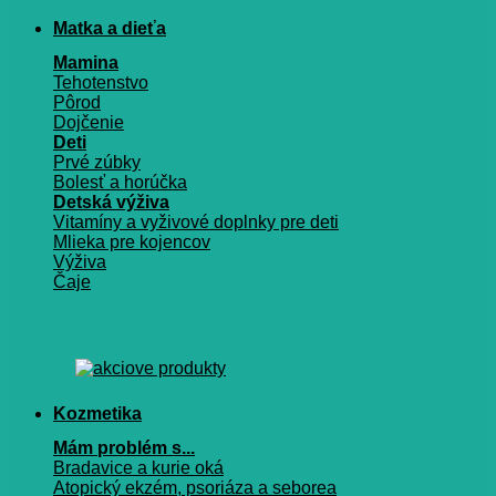
Matka a dieťa
Mamina
Tehotenstvo
Pôrod
Dojčenie
Deti
Prvé zúbky
Bolesť a horúčka
Detská výživa
Vitamíny a vyživové doplnky pre deti
Mlieka pre kojencov
Výživa
Čaje
Kozmetika
Mám problém s...
Bradavice a kurie oká
Atopický ekzém, psoriáza a seborea