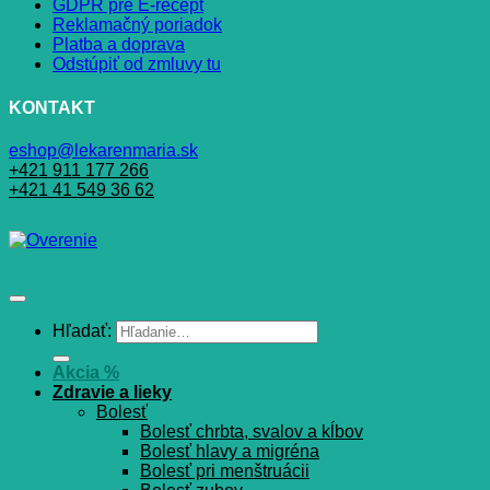
GDPR pre E-recept
Reklamačný poriadok
Platba a doprava
Odstúpiť od zmluvy tu
KONTAKT
eshop@lekarenmaria.sk
+421 911 177 266
+421 41 549 36 62
Hľadať:
Akcia %
Zdravie a lieky
Bolesť
Bolesť chrbta, svalov a kĺbov
Bolesť hlavy a migréna
Bolesť pri menštruácii