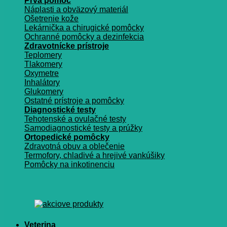
Prvá pomoc
Náplasti a obväzový materiál
Ošetrenie kože
Lekárnička a chirugické pomôcky
Ochranné pomôcky a dezinfekcia
Zdravotnícke prístroje
Teplomery
Tlakomery
Oxymetre
Inhalátory
Glukomery
Ostatné prístroje a pomôcky
Diagnostické testy
Tehotenské a ovulačné testy
Samodiagnostické testy a prúžky
Ortopedické pomôcky
Zdravotná obuv a oblečenie
Termofory, chladivé a hrejivé vankúšiky
Pomôcky na inkotinenciu
Veterina