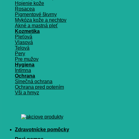
Hojenie kože
Rosacea
Pigmentové škvrny
Mykóza kože a nechtov
Akné a mastná pleť
Kozmetika
Pleťová
Vlasová
Telová
Pery
Pre mužov
Hygiena
Intímna
Ochrana
Slnečná ochrana
Ochrana pred potením
Vši a hmyz
Zdravotnícke pomôcky