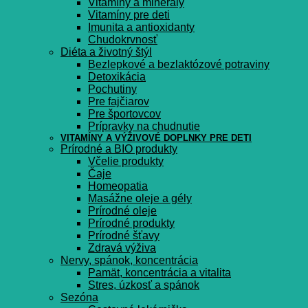
Vitamíny a minerály
Vitamíny pre deti
Imunita a antioxidanty
Chudokrvnosť
Diéta a životný štýl
Bezlepkové a bezlaktózové potraviny
Detoxikácia
Pochutiny
Pre fajčiarov
Pre športovcov
Prípravky na chudnutie
VITAMÍNY A VÝŽIVOVÉ DOPLNKY PRE DETI
Prírodné a BIO produkty
Včelie produkty
Čaje
Homeopatia
Masážne oleje a gély
Prírodné oleje
Prírodné produkty
Prírodné šťavy
Zdravá výživa
Nervy, spánok, koncentrácia
Pamät, koncentrácia a vitalita
Stres, úzkosť a spánok
Sezóna