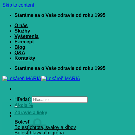
Skip to content
Staráme sa o Vaše zdravie od roku 1995
O nás
Služby
Vyšetrenia
E-recept
Blog
Q&A
Kontakty
Staráme sa o Vaše zdravie od roku 1995
Hľadať:
Akcia %
Zdravie a lieky
Bolesť
Bolesť chrbta, svalov a kĺbov
Bolesť hlavy a migréna