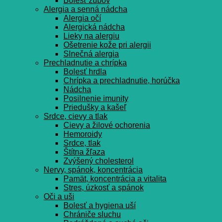
Bolesť zubov
Alergia a senná nádcha
Alergia očí
Alergická nádcha
Lieky na alergiu
Ošetrenie kože pri alergii
Slnečná alergia
Prechladnutie a chrípka
Bolesť hrdla
Chrípka a prechladnutie, horúčka
Nádcha
Posilnenie imunity
Priedušky a kašeľ
Srdce, cievy a tlak
Cievy a žilové ochorenia
Hemoroidy
Srdce, tlak
Štítna žľaza
Zvýšený cholesterol
Nervy, spánok, koncentrácia
Pamät, koncentrácia a vitalita
Stres, úzkosť a spánok
Oči a uši
Bolesť a hygiena uší
Chrániče sluchu