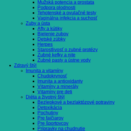
Mužská potencia a prostata
Podpora plodnosti
Tehotenské a ovulačné testy
Vaginálna infekcia a suchosť
Zuby a ústa
Afty a kútiky
Bielenie zubov
Detské zúbky
Herpes
Starostlivosť o zubné protézy
Zubné kefky a nite
Zubné pasty a ústne vody
Zdravý štýl
Imunita a vitamíny
Chudokrvnosť
Imunita a antioxidanty
Vitamíny a minerály
Vitamíny pre deti
Diéta a životný štýl
Bezlepkové a bezlaktózové potraviny
Detoxikácia
Pochutiny
Pre fajčiarov
Pre športovcov
Prípravky na chudnutie