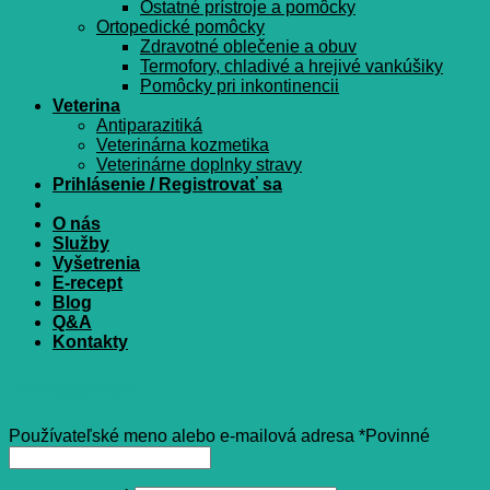
Ostatné prístroje a pomôcky
Ortopedické pomôcky
Zdravotné oblečenie a obuv
Termofory, chladivé a hrejivé vankúšiky
Pomôcky pri inkontinencii
Veterina
Antiparazitiká
Veterinárna kozmetika
Veterinárne doplnky stravy
Prihlásenie / Registrovať sa
O nás
Služby
Vyšetrenia
E-recept
Blog
Q&A
Kontakty
Prihlásenie
Používateľské meno alebo e-mailová adresa
*
Povinné