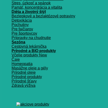
Stres, úzkosť a spánok
Pamäť, koncentrácia a vitalita
Diéta a životný štýl
Bezlepkové a bezlaktózové potraviny
Detoxikácia
Pochutiny
Pre fajčiarov
Pre športovcov
Prípravky na chudnutie
Sezóna
Cestovná lekárnička
Prírodné a BIO produkty
Včelie produkty
Čaje
Homeopatia
Masážne oleje a gély
Prírodné oleje
Prírodné produkty
Prírodné šťavy
Zdravá výživa