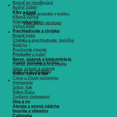
Bolesť pri menštruácii
Bolesť zubov
Kĺby a kosti
Žiadne produkty v košíku.
Kĺbová výživa
Náplasti a gély
Vrátiť sa do obchodu
Výživa kostí
Prechladnutie a chrípka
Košík
Bolesť hrdla
Chrípka a prechladnutie, horúčka
Nádcha
Posilnenie imunity
Priedušky a kašeľ
Nervy, spánok a koncentrácia
Žiadne produkty v košíku.
Pamät, koncentrácia a vitalita
Stres, úzkosť a spánok
Vrátiť sa do obchodu
Srdce, cievy a tlak
Cievy a žilové ochorenia
Hemoroidy
Srdce, tlak
Štítna žľaza
Zvýšený cholesterol
Ona a on
Alergia a senná nádcha
Imunita a vitamíny
Cukrovka