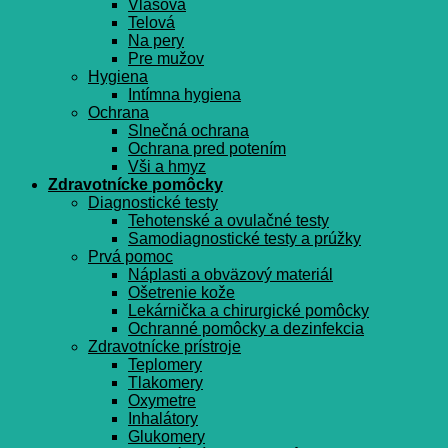
Vlasová
Telová
Na pery
Pre mužov
Hygiena
Intímna hygiena
Ochrana
Slnečná ochrana
Ochrana pred potením
Vši a hmyz
Zdravotnícke pomôcky
Diagnostické testy
Tehotenské a ovulačné testy
Samodiagnostické testy a prúžky
Prvá pomoc
Náplasti a obväzový materiál
Ošetrenie kože
Lekárnička a chirurgické pomôcky
Ochranné pomôcky a dezinfekcia
Zdravotnícke prístroje
Teplomery
Tlakomery
Oxymetre
Inhalátory
Glukomery