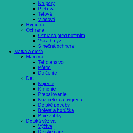
Na pery
Pleťová
Telová
Vlasová
Hygiena
Ochrana
Ochrana pred potením
Vši a hmyz
Slnečná ochrana
Matka a dieťa
Mamina
Tehotenstvo
Pôrod
Dojčenie
Deti
Kojenie
Kŕmenie
Prebaľovanie
Kozmetika a hygiena
Detské potreby
Bolesť a horúčka
Prvé zúbky
Detská výživa
Výživa
Detské čaje