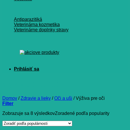
Antiparazitiká
Veterinárna kozmetika
Veterinárne doplnky stravy
Výživa pre oči
Domov
/
Zdravie a lieky
/
Oči a uši
/
Výživa pre oči
Filter
Zobrazuje sa 8 výsledkov
Zoradené podľa popularity