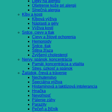
Lieky na alergiu
Ošetrenie kože pri alergii
Slnečná alergia
Kĺby a kosti
Kĺbová výživa
Náplasti a gély
Výživa kostí
Srdce, cievy a tlak
Cievy a žilové ochorenia
Hemoroidy
Srdce, tlak
Štítna žľaza
Zvýšený cholesterol
Nervy, spánok, koncentrácia
Pamät, koncentrácia a vitalita
Stres, úzkosť a spánok
Žalúdok, črevá a trávenie
Nechutenstvo
Špeciálna výživa
Histamínová a laktózová intolerancia
Hnačka
Nevoľnosť
Pálenie záhy
Parazity
Pečeň a žlčník