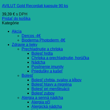
AVILUT Gold Recordati kapsule 90 ks
39,39
€
s DPH
Pridať do košíka
Kategórie
Akcia
Dercos -4€
Bioderma Photoderm -8€
Zdravie a lieky
Prechladnutie a chrípka
Bolesť hrdla
Chrípka a prechladnutie, horúčka
Nádcha
Posilnenie imunity
Priedušky a kašeľ
Bolesť
Bolesť chrbta, svalov a kĺbov
Bolesť hlavy a migréna
Bolesť pri menštruácii
Bolesť zubov
Alergia a senná nádcha
Alergia očí
Alergická nádcha