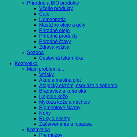
Prírodné a BIO produkty
Včelie produkty
Čaje
Homeopatia
Masážne oleje a gély
Prírodné oleje
Prírodné produkty
Prírodné šťavy
Zdravá výživa
Sezóna
Cestovná lekárnička
Kozmetika
Mám problém s...
Vrásky
Akné a mastná pleť
Atopický ekzém, psoriáza a seborea
Bradavice a kurie oká
Hojenie kože
Mykóza kože a nechtov
Pigmentové škvrny
Nohy
Ruky a nechty
Začervenanie a rosacea
Kozmetika
Pre mužov