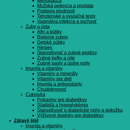
Menopauza
Mužská potencia a prostata
Podpora plodnosti
Tehotenské a ovulačné testy
Vaginálna infekcia a suchosť
Zuby a ústa
Afty a kútiky
Bielenie zubov
Detské zúbky
Herpes
Starostlivosť o zubné protézy
Zubné kefky a nite
Zubné pasty a ústne vody
Imunita a vitamíny
Vitamíny a minerály
Vitamíny pre deti
Imunita a antioxidanty
Chudokrvnosť
Cukrovka
Potraviny pre diabetikov
Sladidlá a hypoglykémia
Starostlivosť o diabetické nohy a pokožku
Výživové doplnky pre diabetikov
Zdravý štýl
Imunita a vitamíny