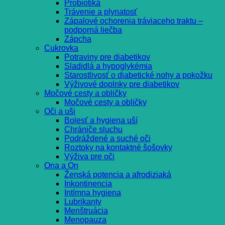
Probiotiká
Trávenie a plynatosť
Zápalové ochorenia tráviaceho traktu –
podporná liečba
Zápcha
Cukrovka
Potraviny pre diabetikov
Sladidlá a hypoglykémia
Starostlivosť o diabetické nohy a pokožku
Výživové doplnky pre diabetikov
Močové cesty a obličky
Močové cesty a obličky
Oči a uši
Bolesť a hygiena uší
Chrániče sluchu
Podráždené a suché oči
Roztoky na kontaktné šošovky
Výživa pre oči
Ona a On
Ženská potencia a afrodiziaká
Inkontinencia
Intímna hygiena
Lubrikanty
Menštruácia
Menopauza