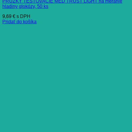
PRUZKY TESTOVACIE MED TRUST LIGHT na meranie
hladiny glokózy, 50 ks
9,69
€
s DPH
Pridať do košíka