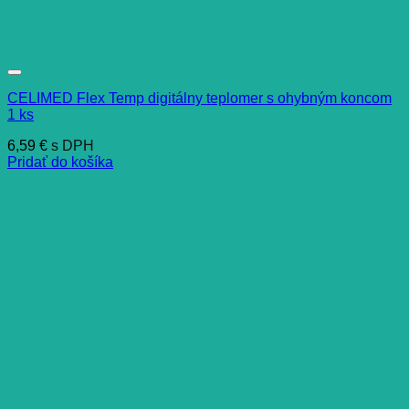
CELIMED Flex Temp digitálny teplomer s ohybným koncom
1 ks
6,59
€
s DPH
Pridať do košíka