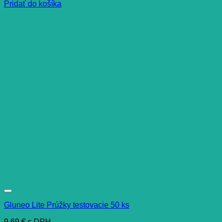
Pridať do košíka
Gluneo Lite Prúžky testovacie 50 ks
9,69
€
s DPH