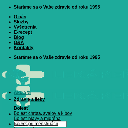
Skip
Staráme sa o Vaše zdravie od roku 1995
to
O nás
content
Služby
Vyšetrenia
E-recept
Blog
Q&A
Kontakty
Staráme sa o Vaše zdravie od roku 1995
Akcia %
Zdravie a lieky
Bolesť
Bolesť chrbta, svalov a kĺbov
Bolesť hlavy a migréna
Hľadať:
Bolesť pri menštruácii