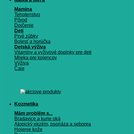
Mamina
Tehotenstvo
Pôrod
Dojčenie
Deti
Prvé zúbky
Bolesť a horúčka
Detská výživa
Vitamíny a vyživové doplnky pre deti
Mlieka pre kojencov
Výživa
Čaje
Kozmetika
Mám problém s...
Bradavice a kurie oká
Atopický ekzém, psoriáza a seborea
Hojenie kože