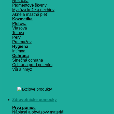
Rosacea
Pigmentové škvrny
Mykóza kože a nechtov
Akné a mastná pleť
Kozmetika
Pleťová
Vlasová
Telová
Pery
Pre mužov
Hygiena
Intímna
Ochrana
Slnečná ochrana
Ochrana pred potením
Vši a hmyz
Zdravotnícke pomôcky
Prvá pomoc
Náplasti a obväzový materiál