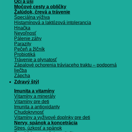
Oči a uši
Močové cesty a obličky
Žalúdok, črevá a trávenie
Špeciálna výživa
Histamínová a laktózová intolerancia
Hnačka
Nevoľnosť
Pálenie záhy
Parazity
Pečeň a žlčník
Probiotiká
Trávenie a plynatosť
Zápalové ochorenia tráviaceho traktu – podporná
liečba
Zápcha
Zdravý štýl
Imunita a vitamíny
Vitamíny a minerály
Vitamíny pre deti
Imunita a antioxidanty
Chudokrvnosť
Vitamíny a vyživové doplnky pre deti
Nervy, spánok a koncetrácia
Stres, úzkosť a spánok