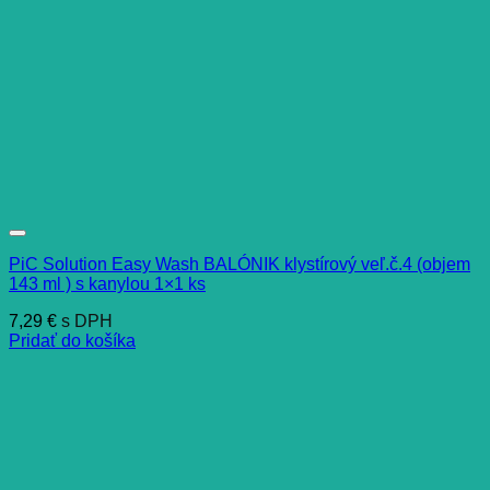
PiC Solution Easy Wash BALÓNIK klystírový veľ.č.4 (objem
143 ml ) s kanylou 1×1 ks
7,29
€
s DPH
Pridať do košíka