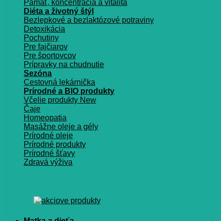
Pamäť, koncentrácia a vitalita
Diéta a životný štýl
Bezlepkové a bezlaktózové potraviny
Detoxikácia
Pochutiny
Pre fajčiarov
Pre športovcov
Prípravky na chudnutie
Sezóna
Cestovná lekárnička
Prírodné a BIO produkty
Včelie produkty
Čaje
Homeopatia
Masážne oleje a gély
Prírodné oleje
Prírodné produkty
Prírodné šťavy
Zdravá výživa
Matka a dieťa