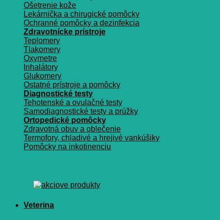
Ošetrenie kože
Lekárnička a chirugické pomôcky
Ochranné pomôcky a dezinfekcia
Zdravotnícke prístroje
Teplomery
Tlakomery
Oxymetre
Inhalátory
Glukomery
Ostatné prístroje a pomôcky
Diagnostické testy
Tehotenské a ovulačné testy
Samodiagnostické testy a prúžky
Ortopedické pomôcky
Zdravotná obuv a oblečenie
Termofory, chladivé a hrejivé vankúšiky
Pomôcky na inkotinenciu
Veterina