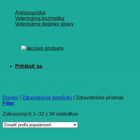
Antiparazitiká
Veterinárna kozmetika
Veterinárne doplnky stravy
Zdravotnícke prístroje
Domov
/
Zdravotnícke pomôcky
/
Zdravotnícke prístroje
Filter
Zoradené
Zobrazených 1–32 z 34 výsledkov
podľa
popularity