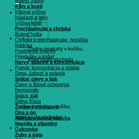
Bolesť zubov
Kĺby a kosti
Kĺbová výživa
Náplasti a gély
Výživa kostí
Prechladnutie a chrípka
Bolesť hrdla
Chrípka a prechladnutie, horúčka
Nádcha
Žiadne produkty v košíku.
Posilnenie imunity
Priedušky a kašeľ
Vrátiť sa do obchodu
Nervy, spánok a koncentrácia
Pamät, koncentrácia a vitalita
Košík
Stres, úzkosť a spánok
Srdce, cievy a tlak
Cievy a žilové ochorenia
Hemoroidy
Srdce, tlak
Štítna žľaza
Žiadne produkty v košíku.
Zvýšený cholesterol
Ona a on
Vrátiť sa do obchodu
Alergia a senná nádcha
Imunita a vitamíny
Cukrovka
Zuby a ústa