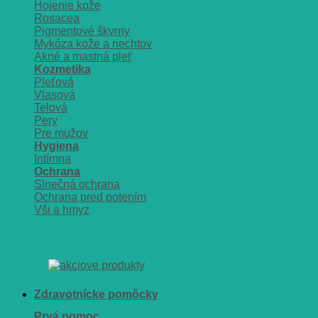
Hojenie kože
Rosacea
Pigmentové škvrny
Mykóza kože a nechtov
Akné a mastná pleť
Kozmetika
Pleťová
Vlasová
Telová
Pery
Pre mužov
Hygiena
Intímna
Ochrana
Slnečná ochrana
Ochrana pred potením
Vši a hmyz
Zdravotnícke pomôcky
Prvá pomoc