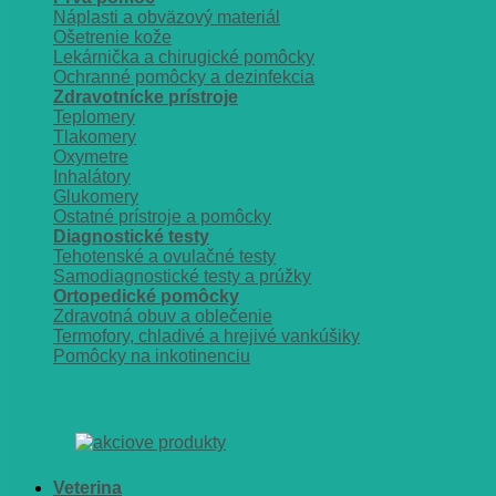
Náplasti a obväzový materiál
Ošetrenie kože
Lekárnička a chirugické pomôcky
Ochranné pomôcky a dezinfekcia
Zdravotnícke prístroje
Teplomery
Tlakomery
Oxymetre
Inhalátory
Glukomery
Ostatné prístroje a pomôcky
Diagnostické testy
Tehotenské a ovulačné testy
Samodiagnostické testy a prúžky
Ortopedické pomôcky
Zdravotná obuv a oblečenie
Termofory, chladivé a hrejivé vankúšiky
Pomôcky na inkotinenciu
Veterina