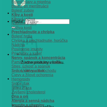
Bolesť hlavy a migréna
Bolesť pri menštruácii
Bolesť zubov
Kĺby a kosti
Kĺbová výživa
Hľadať:
Náplasti a gély
Výživa kostí
Prechladnutie a chrípka
Bolesť hrdla
Chrípka a prechladnutie, horúčka
Nádcha
Posilnenie imunity
Priedušky a kašeľ
Nervy, spánok a koncentrácia
Pamät, koncentrácia a vitalita
Žiadne produkty v košíku.
Stres, úzkosť a spánok
Srdce, cievy a tlak
Vrátiť sa do obchodu
Cievy a žilové ochorenia
Košík
Hemoroidy
Srdce, tlak
Štítna žľaza
Zvýšený cholesterol
Ona a on
Alergia a senná nádcha
Imunita a vitamíny
Žiadne produkty v košíku.