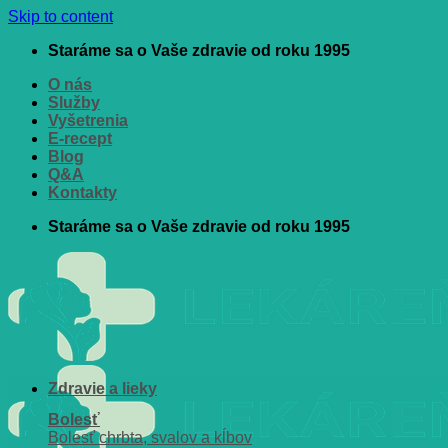
Skip to content
Staráme sa o Vaše zdravie od roku 1995
O nás
Služby
Vyšetrenia
E-recept
Blog
Q&A
Kontakty
Staráme sa o Vaše zdravie od roku 1995
Zdravie a lieky
Bolesť
Bolesť chrbta, svalov a kĺbov