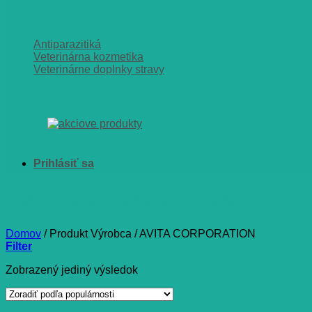
Antiparazitiká
Veterinárna kozmetika
Veterinárne doplnky stravy
AVITA CORPORATION
Domov
/
Produkt Výrobca
/
AVITA CORPORATION
Filter
Zobrazený jediný výsledok