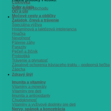
Cukrovka
Zuby a ústa
Vrátiť sa do obchodu
Oči a uši
Močové cesty a obličky
Žalúdok, črevá a trávenie
Špeciálna výživa
Histamínová a laktózová intolerancia
Hnačka
Nevoľnosť
Pálenie záhy
Parazity
Pečeň a žlčník
Probiotiká
Trávenie a plynatosť
Zápalové ochorenia tráviaceho traktu – podporná liečba
Zápcha
Zdravý štýl
Imunita a vitamíny
Vitamíny a minerály
Vitamíny pre deti
Imunita a antioxidanty
Chudokrvnosť
Vitamíny a vyživové doplnky pre deti
Nervy, spánok a koncetrácia