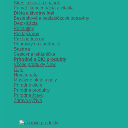
Stres, úzkosť a spánok
Pamäť, koncentrácia a vitalita
Diéta a životný štýl
Bezlepkové a bezlaktózové potraviny
Detoxikácia
Pochutiny
Pre fajčiarov
Pre športovcov
Prípravky na chudnutie
Sezóna
Cestovná lekárnička
Prírodné a BIO produkty
Včelie produkty
Čaje
Homeopatia
Masážne oleje a gély
Prírodné oleje
Prírodné produkty
Prírodné šťavy
Zdravá výživa