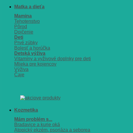
Matka a dieťa
Mamina
Tehotenstvo
Pôrod
Dojčenie
Deti
Prvé zúbky
Bolesť a horúčka
Detská výživa
Vitamíny a vyživové doplnky pre deti
Mlieka pre kojencov
Výživa
Čaje
Kozmetika
Mám problém s...
Bradavice a kurie oká
Atopický ekzém, psoriáza a seborea