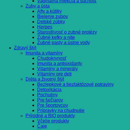
Vaginálna infekcia a suchosť
Zuby a ústa
Afty a kútiky
Bielenie zubov
Detské zúbky
Herpes
Starostlivosť o zubné protézy
Zubné kefky a nite
Zubné pasty a ústne vody
Zdravý štýl
Imunita a vitamíny
Chudokrvnosť
Imunita a antioxidanty
Vitamíny a minerály
Vitamíny pre deti
Diéta a životný štýl
Bezlepkové a bezlaktózové potraviny
Detoxikácia
Pochutiny
Pre fajčiarov
Pre športovcov
Prípravky na chudnutie
Prírodné a BIO produkty
Včelie produkty
Čaje