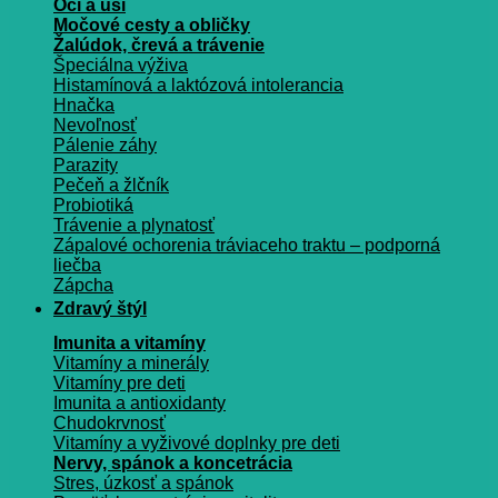
Oči a uši
Močové cesty a obličky
Žalúdok, črevá a trávenie
Špeciálna výživa
Histamínová a laktózová intolerancia
Hnačka
Nevoľnosť
Pálenie záhy
Parazity
Pečeň a žlčník
Probiotiká
Trávenie a plynatosť
Zápalové ochorenia tráviaceho traktu – podporná
liečba
Zápcha
Zdravý štýl
Imunita a vitamíny
Vitamíny a minerály
Vitamíny pre deti
Imunita a antioxidanty
Chudokrvnosť
Vitamíny a vyživové doplnky pre deti
Nervy, spánok a koncetrácia
Stres, úzkosť a spánok