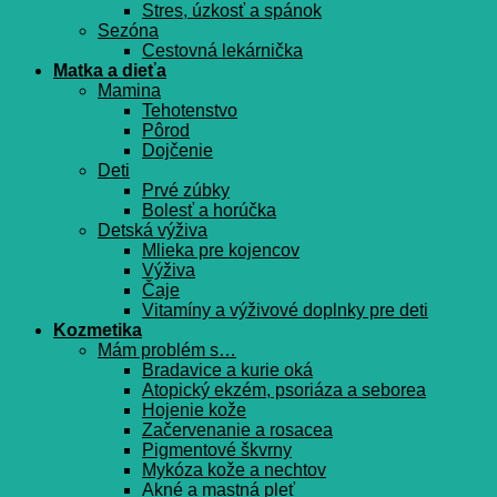
Stres, úzkosť a spánok
Sezóna
Cestovná lekárnička
Matka a dieťa
Mamina
Tehotenstvo
Pôrod
Dojčenie
Deti
Prvé zúbky
Bolesť a horúčka
Detská výživa
Mlieka pre kojencov
Výživa
Čaje
Vitamíny a výživové doplnky pre deti
Kozmetika
Mám problém s…
Bradavice a kurie oká
Atopický ekzém, psoriáza a seborea
Hojenie kože
Začervenanie a rosacea
Pigmentové škvrny
Mykóza kože a nechtov
Akné a mastná pleť