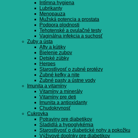
Intímna hygiena
Lubrikanty
Menopauza
Mužská potencia a prostata
Podpora plodnosti
Tehotenské a ovulačné testy
Vaginálna infekcia a suchosť
Zuby a ústa
Afty a kútiky
Bielenie zubov
Detské zúbky
Herpes
Starostlivosť o zubné protézy
Zubné kefky a nite
Zubné pasty a ústne vody
Imunita a vitamíny
Vitamíny a minerály
Vitamíny pre deti
Imunita a antioxidanty
Chudokrvnosť
Cukrovka
Potraviny pre diabetikov
Sladidlá a hypoglykémia
Starostlivosť o diabetické nohy a pokožku
Výživové doplnky pre diabetikov