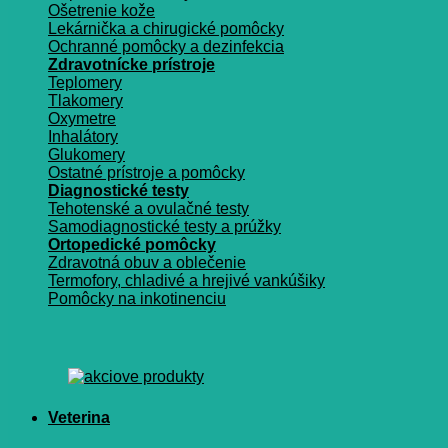
Ošetrenie kože
Lekárnička a chirugické pomôcky
Ochranné pomôcky a dezinfekcia
Zdravotnícke prístroje
Teplomery
Tlakomery
Oxymetre
Inhalátory
Glukomery
Ostatné prístroje a pomôcky
Diagnostické testy
Tehotenské a ovulačné testy
Samodiagnostické testy a prúžky
Ortopedické pomôcky
Zdravotná obuv a oblečenie
Termofory, chladivé a hrejivé vankúšiky
Pomôcky na inkotinenciu
Veterina