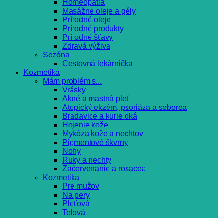
Homeopatia
Masážne oleje a gély
Prírodné oleje
Prírodné produkty
Prírodné šťavy
Zdravá výživa
Sezóna
Cestovná lekárnička
Kozmetika
Mám problém s...
Vrásky
Akné a mastná pleť
Atopický ekzém, psoriáza a seborea
Bradavice a kurie oká
Hojenie kože
Mykóza kože a nechtov
Pigmentové škvrny
Nohy
Ruky a nechty
Začervenanie a rosacea
Kozmetika
Pre mužov
Na pery
Pleťová
Telová