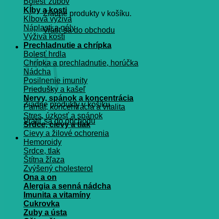
Bolesť zubov
Kĺby a kosti
Žiadne produkty v košíku.
Kĺbová výživa
Náplasti a gély
Vrátiť sa do obchodu
Výživa kostí
Prechladnutie a chrípka
Košík
Bolesť hrdla
Chrípka a prechladnutie, horúčka
Nádcha
Posilnenie imunity
Priedušky a kašeľ
Nervy, spánok a koncentrácia
Žiadne produkty v košíku.
Pamät, koncentrácia a vitalita
Stres, úzkosť a spánok
Vrátiť sa do obchodu
Srdce, cievy a tlak
Cievy a žilové ochorenia
Hemoroidy
Srdce, tlak
Štítna žľaza
Zvýšený cholesterol
Ona a on
Alergia a senná nádcha
Imunita a vitamíny
Cukrovka
Zuby a ústa