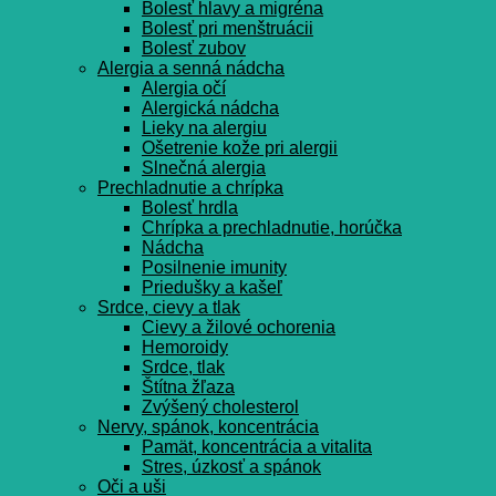
Bolesť hlavy a migréna
Bolesť pri menštruácii
Bolesť zubov
Alergia a senná nádcha
Alergia očí
Alergická nádcha
Lieky na alergiu
Ošetrenie kože pri alergii
Slnečná alergia
Prechladnutie a chrípka
Bolesť hrdla
Chrípka a prechladnutie, horúčka
Nádcha
Posilnenie imunity
Priedušky a kašeľ
Srdce, cievy a tlak
Cievy a žilové ochorenia
Hemoroidy
Srdce, tlak
Štítna žľaza
Zvýšený cholesterol
Nervy, spánok, koncentrácia
Pamät, koncentrácia a vitalita
Stres, úzkosť a spánok
Oči a uši