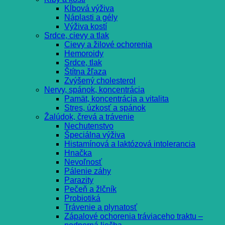
Kĺbová výživa
Náplasti a gély
Výživa kostí
Srdce, cievy a tlak
Cievy a žilové ochorenia
Hemoroidy
Srdce, tlak
Štítna žľaza
Zvýšený cholesterol
Nervy, spánok, koncentrácia
Pamät, koncentrácia a vitalita
Stres, úzkosť a spánok
Žalúdok, črevá a trávenie
Nechutenstvo
Špeciálna výživa
Histamínová a laktózová intolerancia
Hnačka
Nevoľnosť
Pálenie záhy
Parazity
Pečeň a žlčník
Probiotiká
Trávenie a plynatosť
Zápalové ochorenia tráviaceho traktu –