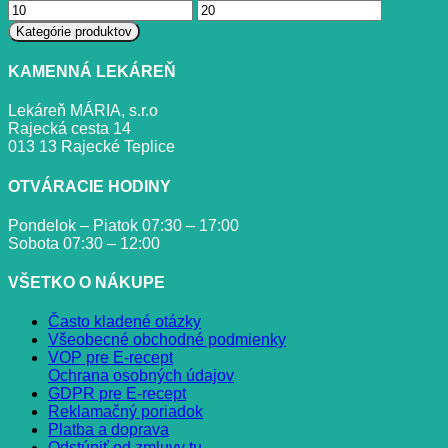
Minimálna
Maximálna
cena
cena
Kategórie produktov
KAMENNÁ LEKÁREŇ
Lekáreň MÁRIA, s.r.o
Rajecká cesta 14
013 13 Rajecké Teplice
OTVÁRACIE HODINY
Pondelok – Piatok 07:30 – 17:00
Sobota 07:30 – 12:00
VŠETKO O NÁKUPE
Často kladené otázky
Všeobecné obchodné podmienky
VOP pre E-recept
Ochrana osobných údajov
GDPR pre E-recept
Reklamačný poriadok
Platba a doprava
Odstúpiť od zmluvy tu