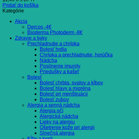
Pridať do košíka
Kategórie
Akcia
Dercos -4€
Bioderma Photoderm -8€
Zdravie a lieky
Prechladnutie a chrípka
Bolesť hrdla
Chrípka a prechladnutie, horúčka
Nádcha
Posilnenie imunity
Priedušky a kašeľ
Bolesť
Bolesť chrbta, svalov a kĺbov
Bolesť hlavy a migréna
Bolesť pri menštruácii
Bolesť zubov
Alergia a senná nádcha
Alergia očí
Alergická nádcha
Lieky na alergiu
Ošetrenie kože pri alergii
Slnečná alergia
Kĺby a kosti