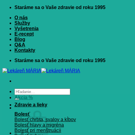
Skip
Staráme sa o Vaše zdravie od roku 1995
to
O nás
content
Služby
Vyšetrenia
E-recept
Blog
Q&A
Kontakty
Staráme sa o Vaše zdravie od roku 1995
Hľadať:
Akcia %
Zdravie a lieky
Bolesť
Bolesť chrbta, svalov a kĺbov
Bolesť hlavy a migréna
Bolesť pri menštruácii