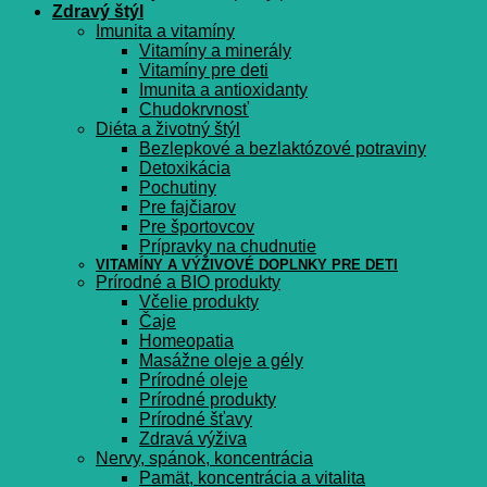
Zdravý štýl
Imunita a vitamíny
Vitamíny a minerály
Vitamíny pre deti
Imunita a antioxidanty
Chudokrvnosť
Diéta a životný štýl
Bezlepkové a bezlaktózové potraviny
Detoxikácia
Pochutiny
Pre fajčiarov
Pre športovcov
Prípravky na chudnutie
VITAMÍNY A VÝŽIVOVÉ DOPLNKY PRE DETI
Prírodné a BIO produkty
Včelie produkty
Čaje
Homeopatia
Masážne oleje a gély
Prírodné oleje
Prírodné produkty
Prírodné šťavy
Zdravá výživa
Nervy, spánok, koncentrácia
Pamät, koncentrácia a vitalita