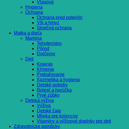
Vlasová
Hygiena
Ochrana
Ochrana pred potením
Vši a hmyz
Slnečná ochrana
Matka a dieťa
Mamina
Tehotenstvo
Pôrod
Dojčenie
Deti
Kojenie
Kŕmenie
Prebaľovanie
Kozmetika a hygiena
Detské potreby
Bolesť a horúčka
Prvé zúbky
Detská výživa
Výživa
Detské čaje
Mlieka pre kojencov
Vitamíny a výživové doplnky pre deti
Zdravotnícke pomôcky