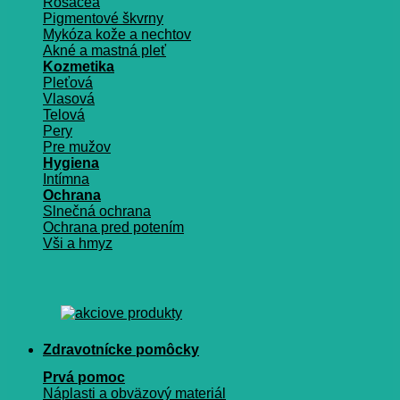
Rosacea
Pigmentové škvrny
Mykóza kože a nechtov
Akné a mastná pleť
Kozmetika
Pleťová
Vlasová
Telová
Pery
Pre mužov
Hygiena
Intímna
Ochrana
Slnečná ochrana
Ochrana pred potením
Vši a hmyz
Zdravotnícke pomôcky
Prvá pomoc
Náplasti a obväzový materiál