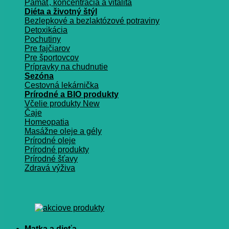
Pamäť, koncentrácia a vitalita
Diéta a životný štýl
Bezlepkové a bezlaktózové potraviny
Detoxikácia
Pochutiny
Pre fajčiarov
Pre športovcov
Prípravky na chudnutie
Sezóna
Cestovná lekárnička
Prírodné a BIO produkty
Včelie produkty
Čaje
Homeopatia
Masážne oleje a gély
Prírodné oleje
Prírodné produkty
Prírodné šťavy
Zdravá výživa
Matka a dieťa