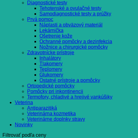
Diagnostické testy
Tehotenské a ovulačné testy
Samodiagnostické testy a prúžky
Prvá pomoc
Náplasti a obväzový materiál
Lekárnička
Ošetrenie kože
Ochranné pomôcky a dezinfekcia
Nožnice a chirurgické pomôcky
Zdravotnícke prístroje
Inhalátory
Tlakomery
Teplomery
Glukomery
Ostatné prístroje a pomôcky
Ortopedické pomôcky
Pomôcky pri inkontinencii
Termofory, chladivé a hrejivé vankúšiky
Veterina
Antiparazitiká
Veterinárna kozmetika
Veterinárne doplnky stravy
Novinky
Filtrovať podľa ceny