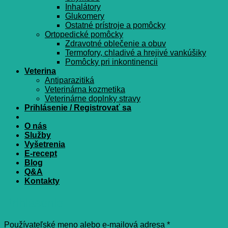
Inhalátory
Glukomery
Ostatné prístroje a pomôcky
Ortopedické pomôcky
Zdravotné oblečenie a obuv
Termofory, chladivé a hrejivé vankúšiky
Pomôcky pri inkontinencii
Veterina
Antiparazitiká
Veterinárna kozmetika
Veterinárne doplnky stravy
Prihlásenie / Registrovať sa
O nás
Služby
Vyšetrenia
E-recept
Blog
Q&A
Kontakty
Prihlásenie
Povinné
Používateľské meno alebo e-mailová adresa
*