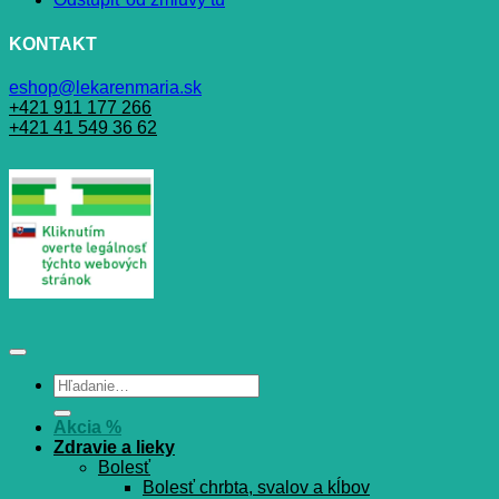
KONTAKT
eshop@lekarenmaria.sk
+421 911 177 266
+421 41 549 36 62
Hľadať:
Akcia %
Zdravie a lieky
Bolesť
Bolesť chrbta, svalov a kĺbov