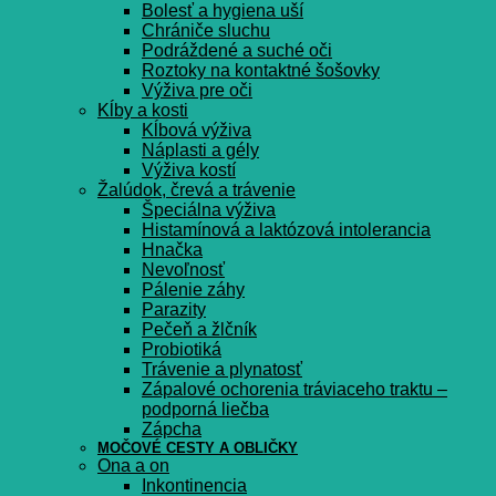
Bolesť a hygiena uší
Chrániče sluchu
Podráždené a suché oči
Roztoky na kontaktné šošovky
Výživa pre oči
Kĺby a kosti
Kĺbová výživa
Náplasti a gély
Výživa kostí
Žalúdok, črevá a trávenie
Špeciálna výživa
Histamínová a laktózová intolerancia
Hnačka
Nevoľnosť
Pálenie záhy
Parazity
Pečeň a žlčník
Probiotiká
Trávenie a plynatosť
Zápalové ochorenia tráviaceho traktu –
podporná liečba
Zápcha
MOČOVÉ CESTY A OBLIČKY
Ona a on
Inkontinencia