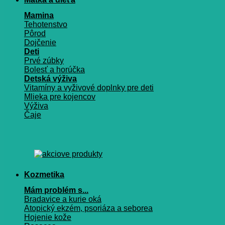
Mamina
Tehotenstvo
Pôrod
Dojčenie
Deti
Prvé zúbky
Bolesť a horúčka
Detská výživa
Vitamíny a vyživové doplnky pre deti
Mlieka pre kojencov
Výživa
Čaje
Kozmetika
Mám problém s...
Bradavice a kurie oká
Atopický ekzém, psoriáza a seborea
Hojenie kože