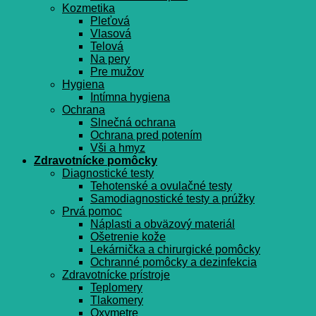
Kozmetika
Pleťová
Vlasová
Telová
Na pery
Pre mužov
Hygiena
Intímna hygiena
Ochrana
Slnečná ochrana
Ochrana pred potením
Vši a hmyz
Zdravotnícke pomôcky
Diagnostické testy
Tehotenské a ovulačné testy
Samodiagnostické testy a prúžky
Prvá pomoc
Náplasti a obväzový materiál
Ošetrenie kože
Lekárnička a chirurgické pomôcky
Ochranné pomôcky a dezinfekcia
Zdravotnícke prístroje
Teplomery
Tlakomery
Oxymetre