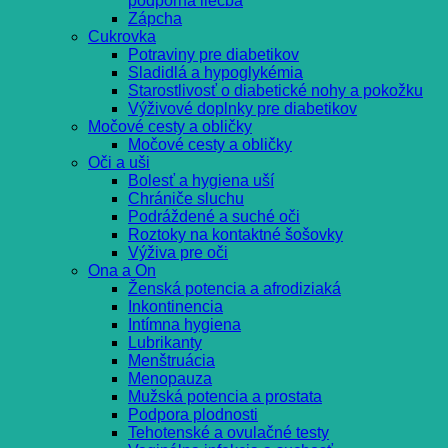
podporná liečba
Zápcha
Cukrovka
Potraviny pre diabetikov
Sladidlá a hypoglykémia
Starostlivosť o diabetické nohy a pokožku
Výživové doplnky pre diabetikov
Močové cesty a obličky
Močové cesty a obličky
Oči a uši
Bolesť a hygiena uší
Chrániče sluchu
Podráždené a suché oči
Roztoky na kontaktné šošovky
Výživa pre oči
Ona a On
Ženská potencia a afrodiziaká
Inkontinencia
Intímna hygiena
Lubrikanty
Menštruácia
Menopauza
Mužská potencia a prostata
Podpora plodnosti
Tehotenské a ovulačné testy