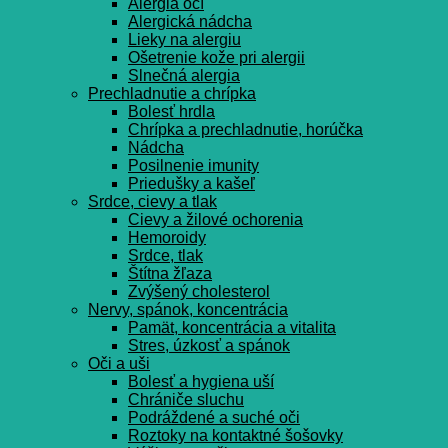
Alergia očí
Alergická nádcha
Lieky na alergiu
Ošetrenie kože pri alergii
Slnečná alergia
Prechladnutie a chrípka
Bolesť hrdla
Chrípka a prechladnutie, horúčka
Nádcha
Posilnenie imunity
Priedušky a kašeľ
Srdce, cievy a tlak
Cievy a žilové ochorenia
Hemoroidy
Srdce, tlak
Štítna žľaza
Zvýšený cholesterol
Nervy, spánok, koncentrácia
Pamät, koncentrácia a vitalita
Stres, úzkosť a spánok
Oči a uši
Bolesť a hygiena uší
Chrániče sluchu
Podráždené a suché oči
Roztoky na kontaktné šošovky