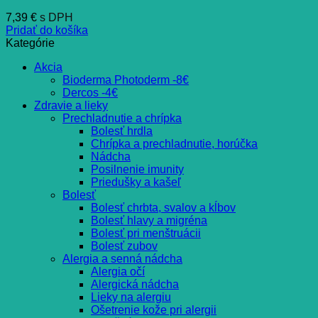
7,39
€
s DPH
Pridať do košíka
Kategórie
Akcia
Bioderma Photoderm -8€
Dercos -4€
Zdravie a lieky
Prechladnutie a chrípka
Bolesť hrdla
Chrípka a prechladnutie, horúčka
Nádcha
Posilnenie imunity
Priedušky a kašeľ
Bolesť
Bolesť chrbta, svalov a kĺbov
Bolesť hlavy a migréna
Bolesť pri menštruácii
Bolesť zubov
Alergia a senná nádcha
Alergia očí
Alergická nádcha
Lieky na alergiu
Ošetrenie kože pri alergii