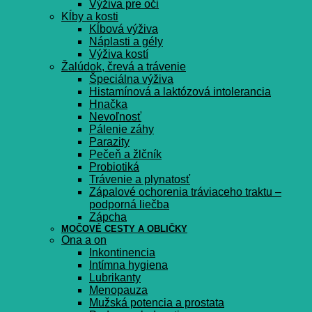
Výživa pre oči
Kĺby a kosti
Kĺbová výživa
Náplasti a gély
Výživa kostí
Žalúdok, črevá a trávenie
Špeciálna výživa
Histamínová a laktózová intolerancia
Hnačka
Nevoľnosť
Pálenie záhy
Parazity
Pečeň a žlčník
Probiotiká
Trávenie a plynatosť
Zápalové ochorenia tráviaceho traktu –
podporná liečba
Zápcha
MOČOVÉ CESTY A OBLIČKY
Ona a on
Inkontinencia
Intímna hygiena
Lubrikanty
Menopauza
Mužská potencia a prostata