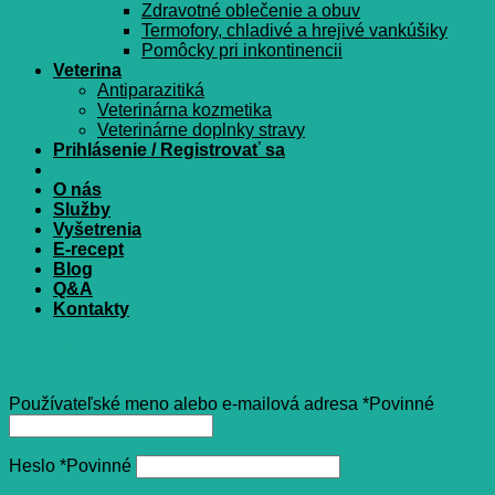
Zdravotné oblečenie a obuv
Termofory, chladivé a hrejivé vankúšiky
Pomôcky pri inkontinencii
Veterina
Antiparazitiká
Veterinárna kozmetika
Veterinárne doplnky stravy
Prihlásenie / Registrovať sa
O nás
Služby
Vyšetrenia
E-recept
Blog
Q&A
Kontakty
Prihlásenie
Používateľské meno alebo e-mailová adresa
*
Povinné
Heslo
*
Povinné