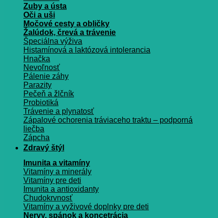
Zuby a ústa
Oči a uši
Močové cesty a obličky
Žalúdok, črevá a trávenie
Špeciálna výživa
Histamínová a laktózová intolerancia
Hnačka
Nevoľnosť
Pálenie záhy
Parazity
Pečeň a žlčník
Probiotiká
Trávenie a plynatosť
Zápalové ochorenia tráviaceho traktu – podporná
liečba
Zápcha
Zdravý štýl
Imunita a vitamíny
Vitamíny a minerály
Vitamíny pre deti
Imunita a antioxidanty
Chudokrvnosť
Vitamíny a vyživové doplnky pre deti
Nervy, spánok a koncetrácia