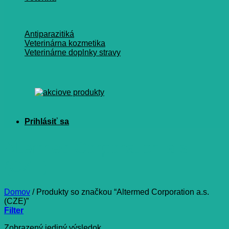
Antiparazitiká
Veterinárna kozmetika
Veterinárne doplnky stravy
Altermed Corporation a.s.
(CZE)
Domov
/
Produkty so značkou “Altermed Corporation a.s.
(CZE)”
Filter
Zobrazený jediný výsledok