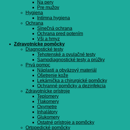
Na pery
Pre mužov
Hygiena
Intímna hygiena
Ochrana
Slnečná ochrana
Ochrana pred potením
Vši a hmyz
Zdravotnícke pomôcky
Diagnostické testy
Tehotenské a ovulačné testy
Samodiagnostické testy a prúžky
Prvá pomoc
Náplasti a obväzový materiál
Ošetrenie kože
Lekárnička a chirurgické pomôcky
Ochranné pomôcky a dezinfekcia
Zdravotnícke prístroje
Teplomery
Tlakomery
Oxymetre
Inhalátory
Glukomery
Ostatné prístroje a pomôcky
Ortopedické pomôcky