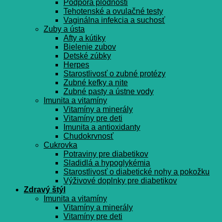
Podpora plodnosti
Tehotenské a ovulačné testy
Vaginálna infekcia a suchosť
Zuby a ústa
Afty a kútiky
Bielenie zubov
Detské zúbky
Herpes
Starostlivosť o zubné protézy
Zubné kefky a nite
Zubné pasty a ústne vody
Imunita a vitamíny
Vitamíny a minerály
Vitamíny pre deti
Imunita a antioxidanty
Chudokrvnosť
Cukrovka
Potraviny pre diabetikov
Sladidlá a hypoglykémia
Starostlivosť o diabetické nohy a pokožku
Výživové doplnky pre diabetikov
Zdravý štýl
Imunita a vitamíny
Vitamíny a minerály
Vitamíny pre deti