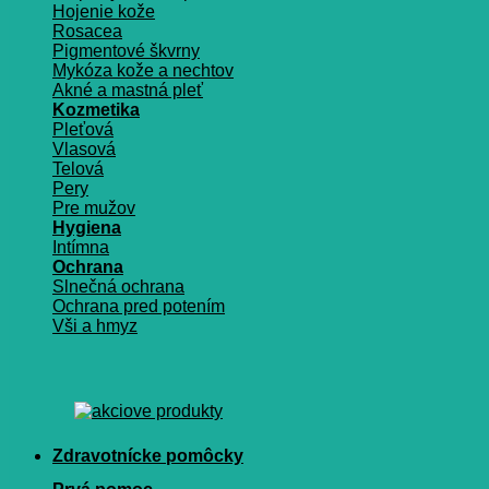
Hojenie kože
Rosacea
Pigmentové škvrny
Mykóza kože a nechtov
Akné a mastná pleť
Kozmetika
Pleťová
Vlasová
Telová
Pery
Pre mužov
Hygiena
Intímna
Ochrana
Slnečná ochrana
Ochrana pred potením
Vši a hmyz
Zdravotnícke pomôcky