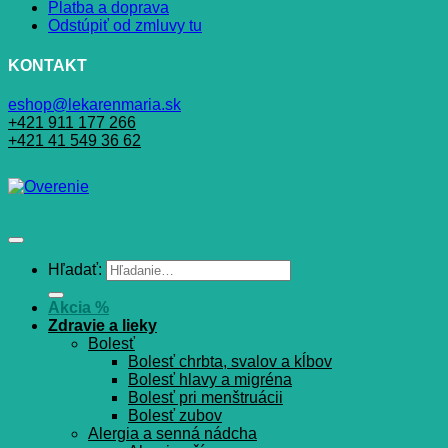
Platba a doprava
Odstúpiť od zmluvy tu
KONTAKT
eshop@lekarenmaria.sk
+421 911 177 266
+421 41 549 36 62
Hľadať:
Akcia %
Zdravie a lieky
Bolesť
Bolesť chrbta, svalov a kĺbov
Bolesť hlavy a migréna
Bolesť pri menštruácii
Bolesť zubov
Alergia a senná nádcha