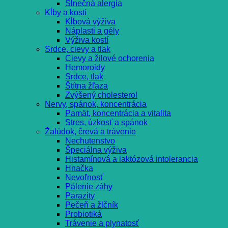
Slnečná alergia
Kĺby a kosti
Kĺbová výživa
Náplasti a gély
Výživa kostí
Srdce, cievy a tlak
Cievy a žilové ochorenia
Hemoroidy
Srdce, tlak
Štítna žľaza
Zvýšený cholesterol
Nervy, spánok, koncentrácia
Pamät, koncentrácia a vitalita
Stres, úzkosť a spánok
Žalúdok, črevá a trávenie
Nechutenstvo
Špeciálna výživa
Histamínová a laktózová intolerancia
Hnačka
Nevoľnosť
Pálenie záhy
Parazity
Pečeň a žlčník
Probiotiká
Trávenie a plynatosť