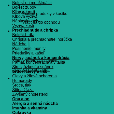
Bolesť pri menštruácii
Bolesť zubov
Kĺby a kosti
Žiadne produkty v košíku.
Kĺbová výživa
Náplasti a gély
Vrátiť sa do obchodu
Výživa kostí
Prechladnutie a chrípka
Košík
Bolesť hrdla
Chrípka a prechladnutie, horúčka
Nádcha
Posilnenie imunity
Priedušky a kašeľ
Nervy, spánok a koncentrácia
Žiadne produkty v košíku.
Pamät, koncentrácia a vitalita
Stres, úzkosť a spánok
Vrátiť sa do obchodu
Srdce, cievy a tlak
Cievy a žilové ochorenia
Hemoroidy
Srdce, tlak
Štítna žľaza
Zvýšený cholesterol
Ona a on
Alergia a senná nádcha
Imunita a vitamíny
Cukrovka