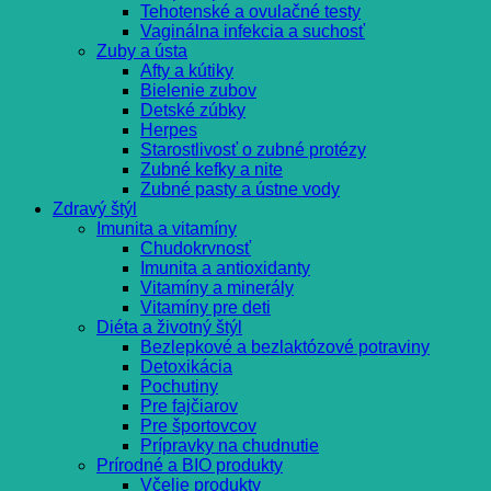
Tehotenské a ovulačné testy
Vaginálna infekcia a suchosť
Zuby a ústa
Afty a kútiky
Bielenie zubov
Detské zúbky
Herpes
Starostlivosť o zubné protézy
Zubné kefky a nite
Zubné pasty a ústne vody
Zdravý štýl
Imunita a vitamíny
Chudokrvnosť
Imunita a antioxidanty
Vitamíny a minerály
Vitamíny pre deti
Diéta a životný štýl
Bezlepkové a bezlaktózové potraviny
Detoxikácia
Pochutiny
Pre fajčiarov
Pre športovcov
Prípravky na chudnutie
Prírodné a BIO produkty
Včelie produkty