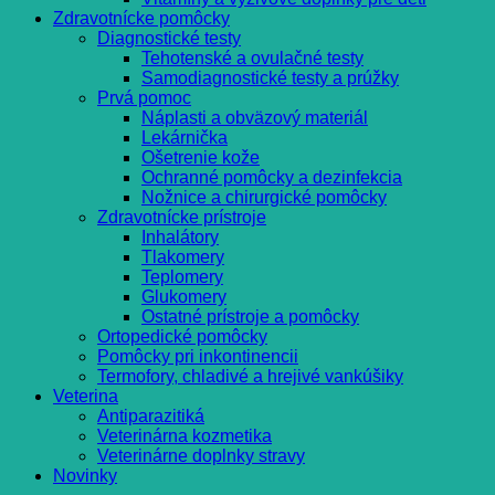
Zdravotnícke pomôcky
Diagnostické testy
Tehotenské a ovulačné testy
Samodiagnostické testy a prúžky
Prvá pomoc
Náplasti a obväzový materiál
Lekárnička
Ošetrenie kože
Ochranné pomôcky a dezinfekcia
Nožnice a chirurgické pomôcky
Zdravotnícke prístroje
Inhalátory
Tlakomery
Teplomery
Glukomery
Ostatné prístroje a pomôcky
Ortopedické pomôcky
Pomôcky pri inkontinencii
Termofory, chladivé a hrejivé vankúšiky
Veterina
Antiparazitiká
Veterinárna kozmetika
Veterinárne doplnky stravy
Novinky