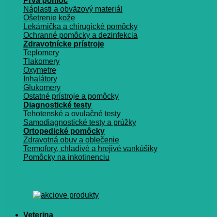
Prvá pomoc
Náplasti a obväzový materiál
Ošetrenie kože
Lekárnička a chirugické pomôcky
Ochranné pomôcky a dezinfekcia
Zdravotnícke prístroje
Teplomery
Tlakomery
Oxymetre
Inhalátory
Glukomery
Ostatné prístroje a pomôcky
Diagnostické testy
Tehotenské a ovulačné testy
Samodiagnostické testy a prúžky
Ortopedické pomôcky
Zdravotná obuv a oblečenie
Termofory, chladivé a hrejivé vankúšiky
Pomôcky na inkotinenciu
Veterina