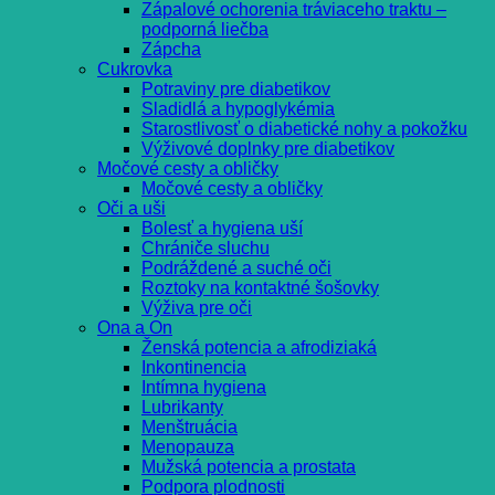
Zápalové ochorenia tráviaceho traktu –
podporná liečba
Zápcha
Cukrovka
Potraviny pre diabetikov
Sladidlá a hypoglykémia
Starostlivosť o diabetické nohy a pokožku
Výživové doplnky pre diabetikov
Močové cesty a obličky
Močové cesty a obličky
Oči a uši
Bolesť a hygiena uší
Chrániče sluchu
Podráždené a suché oči
Roztoky na kontaktné šošovky
Výživa pre oči
Ona a On
Ženská potencia a afrodiziaká
Inkontinencia
Intímna hygiena
Lubrikanty
Menštruácia
Menopauza
Mužská potencia a prostata
Podpora plodnosti