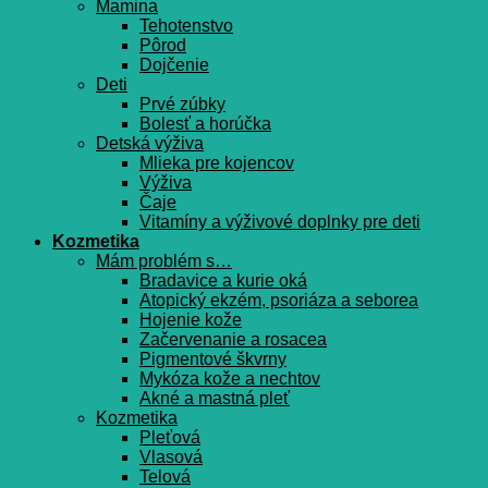
Mamina
Tehotenstvo
Pôrod
Dojčenie
Deti
Prvé zúbky
Bolesť a horúčka
Detská výživa
Mlieka pre kojencov
Výživa
Čaje
Vitamíny a výživové doplnky pre deti
Kozmetika
Mám problém s…
Bradavice a kurie oká
Atopický ekzém, psoriáza a seborea
Hojenie kože
Začervenanie a rosacea
Pigmentové škvrny
Mykóza kože a nechtov
Akné a mastná pleť
Kozmetika
Pleťová
Vlasová
Telová