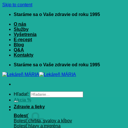
Skip to content
Staráme sa o Vaše zdravie od roku 1995
O nás
Služby
Vyšetrenia
E-recept
Blog
Q&A
Kontakty
Staráme sa o Vaše zdravie od roku 1995
Hľadať:
Akcia %
Zdravie a lieky
Bolesť
Bolesť chrbta, svalov a kĺbov
Bolesť hlavy a migréna