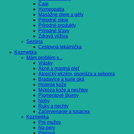
Čaje
Homeopatia
Masážne oleje a gély
Prírodné oleje
Prírodné produkty
Prírodné šťavy
Zdravá výživa
Sezóna
Cestovná lekárnička
Kozmetika
Mám problém s...
Vrásky
Akné a mastná pleť
Atopický ekzém, psoriáza a seborea
Bradavice a kurie oká
Hojenie kože
Mykóza kože a nechtov
Pigmentové škvrny
Nohy
Ruky a nechty
Začervenanie a rosacea
Kozmetika
Pre mužov
Na pery
Pleťová