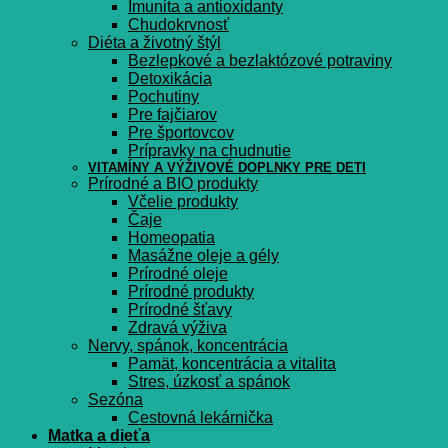
Imunita a antioxidanty
Chudokrvnosť
Diéta a životný štýl
Bezlepkové a bezlaktózové potraviny
Detoxikácia
Pochutiny
Pre fajčiarov
Pre športovcov
Prípravky na chudnutie
VITAMÍNY A VÝŽIVOVÉ DOPLNKY PRE DETI
Prírodné a BIO produkty
Včelie produkty
Čaje
Homeopatia
Masážne oleje a gély
Prírodné oleje
Prírodné produkty
Prírodné šťavy
Zdravá výživa
Nervy, spánok, koncentrácia
Pamät, koncentrácia a vitalita
Stres, úzkosť a spánok
Sezóna
Cestovná lekárnička
Matka a dieťa