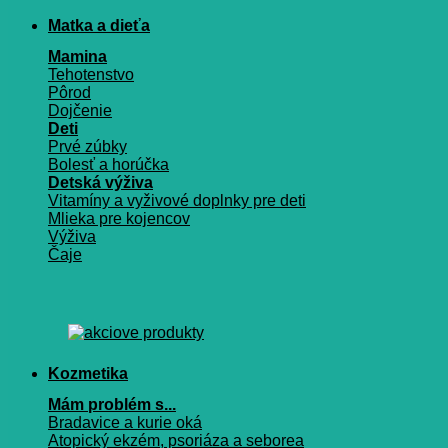
Matka a dieťa
Mamina
Tehotenstvo
Pôrod
Dojčenie
Deti
Prvé zúbky
Bolesť a horúčka
Detská výživa
Vitamíny a vyživové doplnky pre deti
Mlieka pre kojencov
Výživa
Čaje
Kozmetika
Mám problém s...
Bradavice a kurie oká
Atopický ekzém, psoriáza a seborea