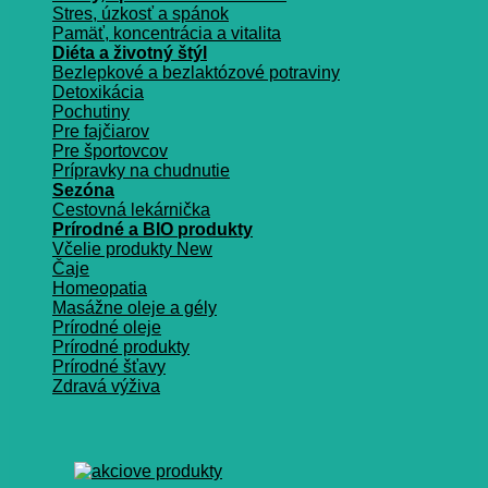
Stres, úzkosť a spánok
Pamäť, koncentrácia a vitalita
Diéta a životný štýl
Bezlepkové a bezlaktózové potraviny
Detoxikácia
Pochutiny
Pre fajčiarov
Pre športovcov
Prípravky na chudnutie
Sezóna
Cestovná lekárnička
Prírodné a BIO produkty
Včelie produkty
Čaje
Homeopatia
Masážne oleje a gély
Prírodné oleje
Prírodné produkty
Prírodné šťavy
Zdravá výživa