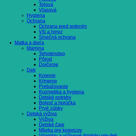
Telová
Vlasová
Hygiena
Ochrana
Ochrana pred potením
Vši a hmyz
Slnečná ochrana
Matka a dieťa
Mamina
Tehotenstvo
Pôrod
Dojčenie
Deti
Kojenie
Kŕmenie
Prebaľovanie
Kozmetika a hygiena
Detské potreby
Bolesť a horúčka
Prvé zúbky
Detská výživa
Výživa
Detské čaje
Mlieka pre kojencov
Vitamíny a výživové doplnky pre deti