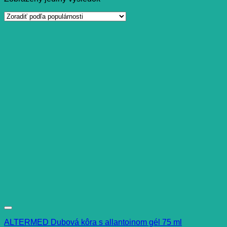
ALTERMED Dubová kôra s allantoinom gél 75 ml