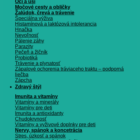
Oči a uši
Močové cesty a obličky
Žalúdok, črevá a trávenie
Špeciálna výživa
Histamínová a laktózová intolerancia
Hnačka
Nevoľnosť
Pálenie záhy
Parazity
Pečeň a žlčník
Probiotiká
Trávenie a plynatosť
Zápalové ochorenia tráviaceho traktu – podporná
liečba
Zápcha
Zdravý štýl
Imunita a vitamíny
Vitamíny a minerály
Vitamíny pre deti
Imunita a antioxidanty
Chudokrvnosť
Vitamíny a vyživové doplnky pre deti
Nervy, spánok a koncetrácia
Stres, úzkosť a spánok