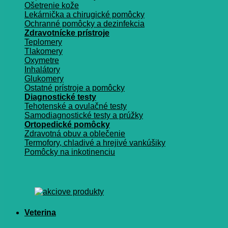
Ošetrenie kože
Lekárnička a chirugické pomôcky
Ochranné pomôcky a dezinfekcia
Zdravotnícke prístroje
Teplomery
Tlakomery
Oxymetre
Inhalátory
Glukomery
Ostatné prístroje a pomôcky
Diagnostické testy
Tehotenské a ovulačné testy
Samodiagnostické testy a prúžky
Ortopedické pomôcky
Zdravotná obuv a oblečenie
Termofory, chladivé a hrejivé vankúšiky
Pomôcky na inkotinenciu
Veterina