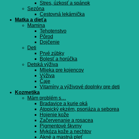
Stres, úzkosť a spánok
Sezóna
Cestovná lekárnička
Matka a dieťa
Mamina
Tehotenstvo
Pôrod
Dojčenie
Deti
Prvé zúbky
Bolesť a horúčka
Detská výživa
Mlieka pre kojencov
Výživa
Čaje
Vitamíny a výživové doplnky pre deti
Kozmetika
Mám problém s…
Bradavice a kurie oká
Atopický ekzém, psoriáza a seborea
Hojenie kože
Začervenanie a rosacea
Pigmentové škvrny
Mykóza kože a nechtov
Akné a mastná pleť