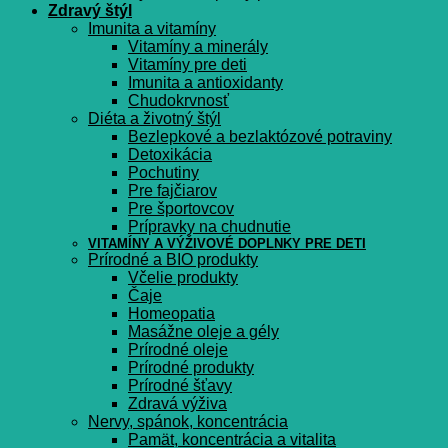
Zdravý štýl
Imunita a vitamíny
Vitamíny a minerály
Vitamíny pre deti
Imunita a antioxidanty
Chudokrvnosť
Diéta a životný štýl
Bezlepkové a bezlaktózové potraviny
Detoxikácia
Pochutiny
Pre fajčiarov
Pre športovcov
Prípravky na chudnutie
VITAMÍNY A VÝŽIVOVÉ DOPLNKY PRE DETI
Prírodné a BIO produkty
Včelie produkty
Čaje
Homeopatia
Masážne oleje a gély
Prírodné oleje
Prírodné produkty
Prírodné šťavy
Zdravá výživa
Nervy, spánok, koncentrácia
Pamät, koncentrácia a vitalita