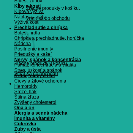
Bolesť zubov
Kĺby a kosti
Žiadne produkty v košíku.
Kĺbová výživa
Náplasti a gély
Vrátiť sa do obchodu
Výživa kostí
Prechladnutie a chrípka
Košík
Bolesť hrdla
Chrípka a prechladnutie, horúčka
Nádcha
Posilnenie imunity
Priedušky a kašeľ
Nervy, spánok a koncentrácia
Žiadne produkty v košíku.
Pamät, koncentrácia a vitalita
Stres, úzkosť a spánok
Vrátiť sa do obchodu
Srdce, cievy a tlak
Cievy a žilové ochorenia
Hemoroidy
Srdce, tlak
Štítna žľaza
Zvýšený cholesterol
Ona a on
Alergia a senná nádcha
Imunita a vitamíny
Cukrovka
Zuby a ústa