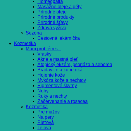
Homeopatia
Masážne oleje a gély
Prírodné oleje
Prírodné produkty
Prírodné šťavy
Zdravá výživa
Sezóna
Cestovná lekárnička
Kozmetika
Mám problém s...
Vrásky
Akné a mastná pleť
Atopický ekzém, psoriáza a seborea
Bradavice a kurie oká
Hojenie kože
Mykóza kože a nechtov
Pigmentové škvrny
Nohy
Ruky a nechty
Začervenanie a rosacea
Kozmetika
Pre mužov
Na pery
Pleťová
Telová