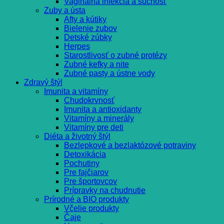
Vaginálna infekcia a suchosť
Zuby a ústa
Afty a kútiky
Bielenie zubov
Detské zúbky
Herpes
Starostlivosť o zubné protézy
Zubné kefky a nite
Zubné pasty a ústne vody
Zdravý štýl
Imunita a vitamíny
Chudokrvnosť
Imunita a antioxidanty
Vitamíny a minerály
Vitamíny pre deti
Diéta a životný štýl
Bezlepkové a bezlaktózové potraviny
Detoxikácia
Pochutiny
Pre fajčiarov
Pre športovcov
Prípravky na chudnutie
Prírodné a BIO produkty
Včelie produkty
Čaje