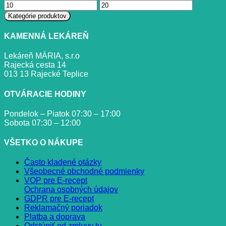
Minimálna
Maximálna
cena
cena
Kategórie produktov
KAMENNÁ LEKÁREŇ
Lekáreň MÁRIA, s.r.o
Rajecká cesta 14
013 13 Rajecké Teplice
OTVÁRACIE HODINY
Pondelok – Piatok 07:30 – 17:00
Sobota 07:30 – 12:00
VŠETKO O NÁKUPE
Často kladené otázky
Všeobecné obchodné podmienky
VOP pre E-recept
Ochrana osobných údajov
GDPR pre E-recept
Reklamačný poriadok
Platba a doprava
Odstúpiť od zmluvy tu