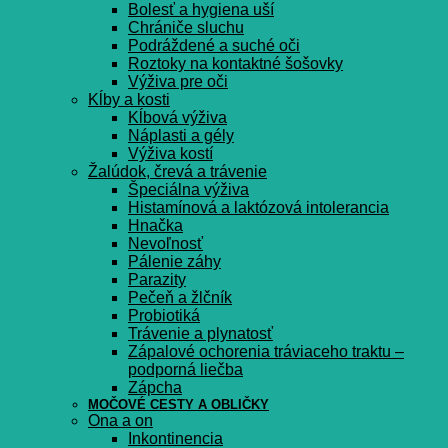
Bolesť a hygiena uší
Chrániče sluchu
Podráždené a suché oči
Roztoky na kontaktné šošovky
Výživa pre oči
Kĺby a kosti
Kĺbová výživa
Náplasti a gély
Výživa kostí
Žalúdok, črevá a trávenie
Špeciálna výživa
Histamínová a laktózová intolerancia
Hnačka
Nevoľnosť
Pálenie záhy
Parazity
Pečeň a žlčník
Probiotiká
Trávenie a plynatosť
Zápalové ochorenia tráviaceho traktu –
podporná liečba
Zápcha
MOČOVÉ CESTY A OBLIČKY
Ona a on
Inkontinencia