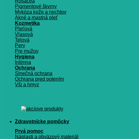
Rosacea
Pigmentové škvrny
Mykóza kože a nechtov
Akné a mastná pleť
Kozmetika
Pleťová
Vlasová
Telová
Pery
Pre mužov
Hygiena
Intímna
Ochrana
Slnečná ochrana
Ochrana pred potením
Vši a hmyz
Zdravotnícke pomôcky
Prvá pomoc
Náplasti a obväzový materiál