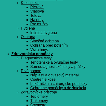
Kozmetika
Pleťová
Vlasová
Telová
Na pery
Pre mužov
Hygiena
Intímna hygiena
Ochrana
Slnečná ochrana
Ochrana pred potením
Vši a hmyz
Zdravotnícke pomôcky
Diagnostické testy
Tehotenské a ovulačné testy
Samodiagnostické testy a prúžky
Prvá pomoc
Náplasti a obväzový materiál
Ošetrenie kože
Lekárnička a chirurgické pomôcky
Ochranné pomôcky a dezinfekcia
Zdravotnícke prístroje
Teplomery
Tlakomery
Oxymetre