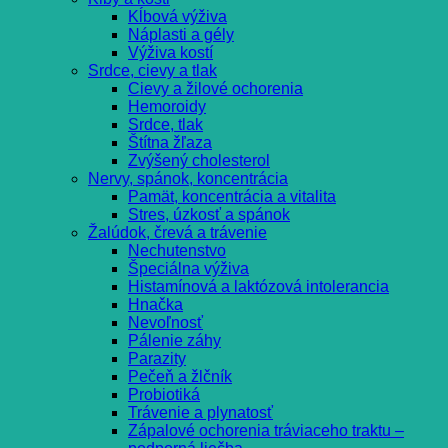
Kĺbová výživa
Náplasti a gély
Výživa kostí
Srdce, cievy a tlak
Cievy a žilové ochorenia
Hemoroidy
Srdce, tlak
Štítna žľaza
Zvýšený cholesterol
Nervy, spánok, koncentrácia
Pamät, koncentrácia a vitalita
Stres, úzkosť a spánok
Žalúdok, črevá a trávenie
Nechutenstvo
Špeciálna výživa
Histamínová a laktózová intolerancia
Hnačka
Nevoľnosť
Pálenie záhy
Parazity
Pečeň a žlčník
Probiotiká
Trávenie a plynatosť
Zápalové ochorenia tráviaceho traktu –