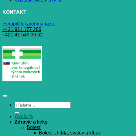
KONTAKT
eshop@lekarenmaria.sk
+421 911 177 266
+421 41 549 36 62
Hľadať:
Akcia %
Zdravie a lieky
Bolesť
Bolesť chrbta, svalov a kĺbov