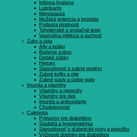
Intímna hygiena
Lubrikanty
Menopauza
Mužská potencia a prostata
Podpora plodnosti
Tehotenské a ovulačné testy
Vaginálna infekcia a suchosť
Zuby a ústa
Afty a kútiky
Bielenie zubov
Detské zúbky
Herpes
Starostlivosť o zubné protézy
Zubné kefky a nite
Zubné pasty a ústne vody
Imunita a vitamíny
Vitamíny a minerály
Vitamíny pre deti
Imunita a antioxidanty
Chudokrvnosť
Cukrovka
Potraviny pre diabetikov
Sladidlá a hypoglykémia
Starostlivosť o diabetické nohy a pokožku
Výživové doplnky pre diabetikov