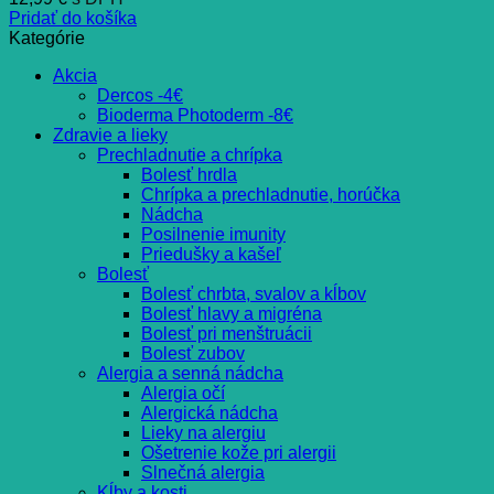
Pridať do košíka
Kategórie
Akcia
Dercos -4€
Bioderma Photoderm -8€
Zdravie a lieky
Prechladnutie a chrípka
Bolesť hrdla
Chrípka a prechladnutie, horúčka
Nádcha
Posilnenie imunity
Priedušky a kašeľ
Bolesť
Bolesť chrbta, svalov a kĺbov
Bolesť hlavy a migréna
Bolesť pri menštruácii
Bolesť zubov
Alergia a senná nádcha
Alergia očí
Alergická nádcha
Lieky na alergiu
Ošetrenie kože pri alergii
Slnečná alergia
Kĺby a kosti