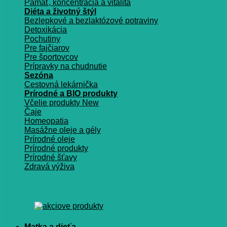
Pamäť, koncentrácia a vitalita
Diéta a životný štýl
Bezlepkové a bezlaktózové potraviny
Detoxikácia
Pochutiny
Pre fajčiarov
Pre športovcov
Prípravky na chudnutie
Sezóna
Cestovná lekárnička
Prírodné a BIO produkty
Včelie produkty
Čaje
Homeopatia
Masážne oleje a gély
Prírodné oleje
Prírodné produkty
Prírodné šťavy
Zdravá výživa
Matka a dieťa