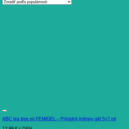
ABC tea tree oil FEMIGEL – Prírodný intímny gél 5×7 ml
12,99
€
s DPH