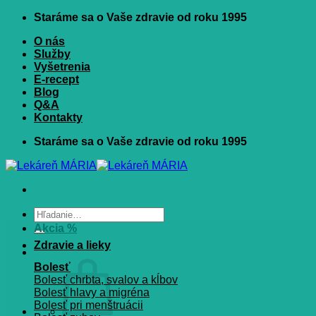
Skip
Staráme sa o Vaše zdravie od roku 1995
to
O nás
content
Služby
Vyšetrenia
E-recept
Blog
Q&A
Kontakty
Staráme sa o Vaše zdravie od roku 1995
Hľadať:
Akcia %
Zdravie a lieky
Bolesť
Bolesť chrbta, svalov a kĺbov
Bolesť hlavy a migréna
Bolesť pri menštruácii