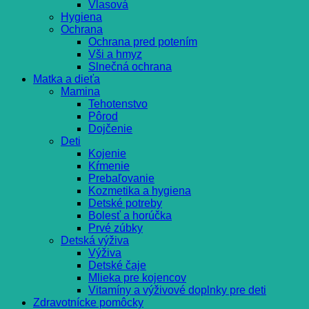
Vlasová
Hygiena
Ochrana
Ochrana pred potením
Vši a hmyz
Slnečná ochrana
Matka a dieťa
Mamina
Tehotenstvo
Pôrod
Dojčenie
Deti
Kojenie
Kŕmenie
Prebaľovanie
Kozmetika a hygiena
Detské potreby
Bolesť a horúčka
Prvé zúbky
Detská výživa
Výživa
Detské čaje
Mlieka pre kojencov
Vitamíny a výživové doplnky pre deti
Zdravotnícke pomôcky