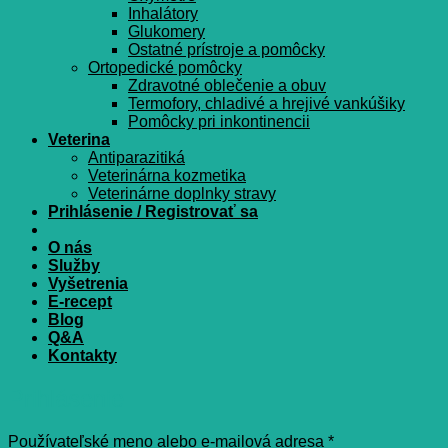
Inhalátory
Glukomery
Ostatné prístroje a pomôcky
Ortopedické pomôcky
Zdravotné oblečenie a obuv
Termofory, chladivé a hrejivé vankúšiky
Pomôcky pri inkontinencii
Veterina
Antiparazitiká
Veterinárna kozmetika
Veterinárne doplnky stravy
Prihlásenie / Registrovať sa
O nás
Služby
Vyšetrenia
E-recept
Blog
Q&A
Kontakty
Prihlásenie
Povinné
Používateľské meno alebo e-mailová adresa
*