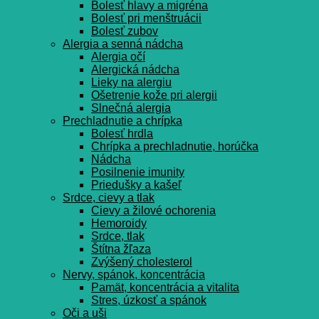
Bolesť hlavy a migréna
Bolesť pri menštruácii
Bolesť zubov
Alergia a senná nádcha
Alergia očí
Alergická nádcha
Lieky na alergiu
Ošetrenie kože pri alergii
Slnečná alergia
Prechladnutie a chrípka
Bolesť hrdla
Chrípka a prechladnutie, horúčka
Nádcha
Posilnenie imunity
Priedušky a kašeľ
Srdce, cievy a tlak
Cievy a žilové ochorenia
Hemoroidy
Srdce, tlak
Štítna žľaza
Zvýšený cholesterol
Nervy, spánok, koncentrácia
Pamät, koncentrácia a vitalita
Stres, úzkosť a spánok
Oči a uši