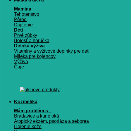
Mamina
Tehotenstvo
Pôrod
Dojčenie
Deti
Prvé zúbky
Bolesť a horúčka
Detská výživa
Vitamíny a vyživové doplnky pre deti
Mlieka pre kojencov
Výživa
Čaje
Kozmetika
Mám problém s...
Bradavice a kurie oká
Atopický ekzém, psoriáza a seborea
Hojenie kože