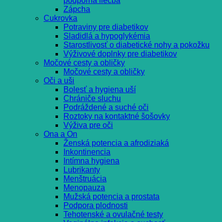
podporná liečba
Zápcha
Cukrovka
Potraviny pre diabetikov
Sladidlá a hypoglykémia
Starostlivosť o diabetické nohy a pokožku
Výživové doplnky pre diabetikov
Močové cesty a obličky
Močové cesty a obličky
Oči a uši
Bolesť a hygiena uší
Chrániče sluchu
Podráždené a suché oči
Roztoky na kontaktné šošovky
Výživa pre oči
Ona a On
Ženská potencia a afrodiziaká
Inkontinencia
Intímna hygiena
Lubrikanty
Menštruácia
Menopauza
Mužská potencia a prostata
Podpora plodnosti
Tehotenské a ovulačné testy