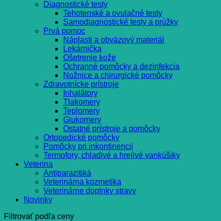
Diagnostické testy
Tehotenské a ovulačné testy
Samodiagnostické testy a prúžky
Prvá pomoc
Náplasti a obväzový materiál
Lekárnička
Ošetrenie kože
Ochranné pomôcky a dezinfekcia
Nožnice a chirurgické pomôcky
Zdravotnícke prístroje
Inhalátory
Tlakomery
Teplomery
Glukomery
Ostatné prístroje a pomôcky
Ortopedické pomôcky
Pomôcky pri inkontinencii
Termofory, chladivé a hrejivé vankúšiky
Veterina
Antiparazitiká
Veterinárna kozmetika
Veterinárne doplnky stravy
Novinky
Filtrovať podľa ceny