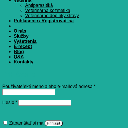
Veterina
Antiparazitiká
Veterinárna kozmetika
Veterinárne doplnky stravy
Prihlásenie / Registrovať sa
O nás
Služby
Vyšetrenia
E-recept
Blog
Q&A
Kontakty
Prihlásenie
Povinné
Používateľské meno alebo e-mailová adresa
*
Povinné
Heslo
*
Zapamätať si ma
Prihlásiť