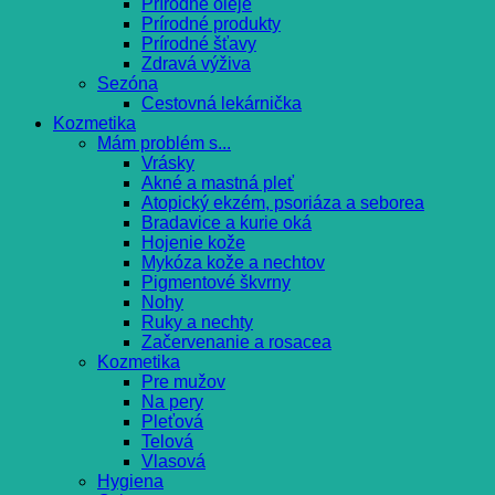
Prírodné oleje
Prírodné produkty
Prírodné šťavy
Zdravá výživa
Sezóna
Cestovná lekárnička
Kozmetika
Mám problém s...
Vrásky
Akné a mastná pleť
Atopický ekzém, psoriáza a seborea
Bradavice a kurie oká
Hojenie kože
Mykóza kože a nechtov
Pigmentové škvrny
Nohy
Ruky a nechty
Začervenanie a rosacea
Kozmetika
Pre mužov
Na pery
Pleťová
Telová
Vlasová
Hygiena