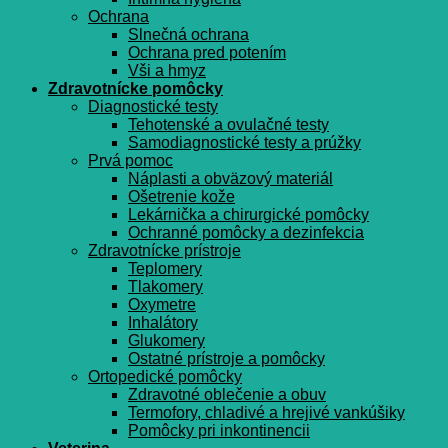
Ochrana
Slnečná ochrana
Ochrana pred potením
Vši a hmyz
Zdravotnícke pomôcky
Diagnostické testy
Tehotenské a ovulačné testy
Samodiagnostické testy a prúžky
Prvá pomoc
Náplasti a obväzový materiál
Ošetrenie kože
Lekárnička a chirurgické pomôcky
Ochranné pomôcky a dezinfekcia
Zdravotnícke prístroje
Teplomery
Tlakomery
Oxymetre
Inhalátory
Glukomery
Ostatné prístroje a pomôcky
Ortopedické pomôcky
Zdravotné oblečenie a obuv
Termofory, chladivé a hrejivé vankúšiky
Pomôcky pri inkontinencii