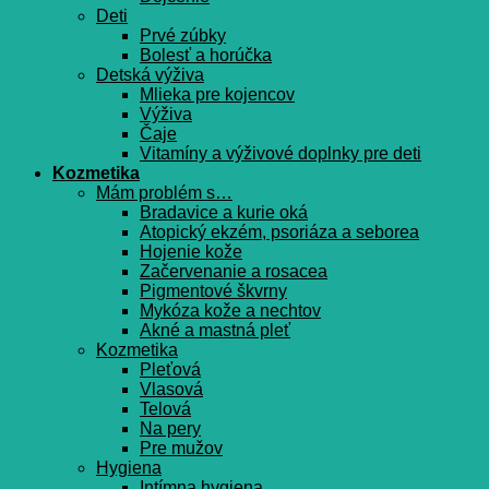
Deti
Prvé zúbky
Bolesť a horúčka
Detská výživa
Mlieka pre kojencov
Výživa
Čaje
Vitamíny a výživové doplnky pre deti
Kozmetika
Mám problém s…
Bradavice a kurie oká
Atopický ekzém, psoriáza a seborea
Hojenie kože
Začervenanie a rosacea
Pigmentové škvrny
Mykóza kože a nechtov
Akné a mastná pleť
Kozmetika
Pleťová
Vlasová
Telová
Na pery
Pre mužov
Hygiena
Intímna hygiena