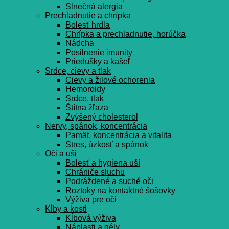
Slnečná alergia
Prechladnutie a chrípka
Bolesť hrdla
Chrípka a prechladnutie, horúčka
Nádcha
Posilnenie imunity
Priedušky a kašeľ
Srdce, cievy a tlak
Cievy a žilové ochorenia
Hemoroidy
Srdce, tlak
Štítna žľaza
Zvýšený cholesterol
Nervy, spánok, koncentrácia
Pamät, koncentrácia a vitalita
Stres, úzkosť a spánok
Oči a uši
Bolesť a hygiena uší
Chrániče sluchu
Podráždené a suché oči
Roztoky na kontaktné šošovky
Výživa pre oči
Kĺby a kosti
Kĺbová výživa
Náplasti a gély