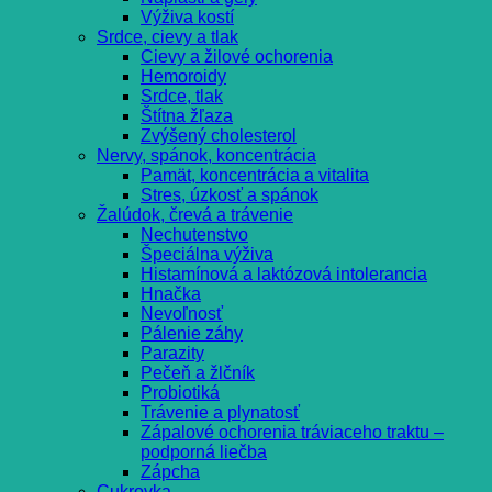
Výživa kostí
Srdce, cievy a tlak
Cievy a žilové ochorenia
Hemoroidy
Srdce, tlak
Štítna žľaza
Zvýšený cholesterol
Nervy, spánok, koncentrácia
Pamät, koncentrácia a vitalita
Stres, úzkosť a spánok
Žalúdok, črevá a trávenie
Nechutenstvo
Špeciálna výživa
Histamínová a laktózová intolerancia
Hnačka
Nevoľnosť
Pálenie záhy
Parazity
Pečeň a žlčník
Probiotiká
Trávenie a plynatosť
Zápalové ochorenia tráviaceho traktu –
podporná liečba
Zápcha
Cukrovka