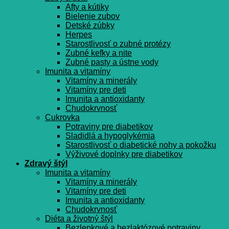
Afty a kútiky
Bielenie zubov
Detské zúbky
Herpes
Starostlivosť o zubné protézy
Zubné kefky a nite
Zubné pasty a ústne vody
Imunita a vitamíny
Vitamíny a minerály
Vitamíny pre deti
Imunita a antioxidanty
Chudokrvnosť
Cukrovka
Potraviny pre diabetikov
Sladidlá a hypoglykémia
Starostlivosť o diabetické nohy a pokožku
Výživové doplnky pre diabetikov
Zdravý štýl
Imunita a vitamíny
Vitamíny a minerály
Vitamíny pre deti
Imunita a antioxidanty
Chudokrvnosť
Diéta a životný štýl
Bezlepkové a bezlaktózové potraviny