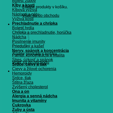
Bolesť zubov
Kĺby a kosti
Žiadne produkty v košíku.
Kĺbová výživa
Náplasti a gély
Vrátiť sa do obchodu
Výživa kostí
Prechladnutie a chrípka
Košík
Bolesť hrdla
Chrípka a prechladnutie, horúčka
Nádcha
Posilnenie imunity
Priedušky a kašeľ
Nervy, spánok a koncentrácia
Žiadne produkty v košíku.
Pamät, koncentrácia a vitalita
Stres, úzkosť a spánok
Vrátiť sa do obchodu
Srdce, cievy a tlak
Cievy a žilové ochorenia
Hemoroidy
Srdce, tlak
Štítna žľaza
Zvýšený cholesterol
Ona a on
Alergia a senná nádcha
Imunita a vitamíny
Cukrovka
Zuby a ústa