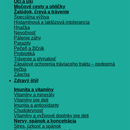
Oči a uši
Močové cesty a obličky
Žalúdok, črevá a trávenie
Špeciálna výživa
Histamínová a laktózová intolerancia
Hnačka
Nevoľnosť
Pálenie záhy
Parazity
Pečeň a žlčník
Probiotiká
Trávenie a plynatosť
Zápalové ochorenia tráviaceho traktu – podporná
liečba
Zápcha
Zdravý štýl
Imunita a vitamíny
Vitamíny a minerály
Vitamíny pre deti
Imunita a antioxidanty
Chudokrvnosť
Vitamíny a vyživové doplnky pre deti
Nervy, spánok a koncetrácia
Stres, úzkosť a spánok