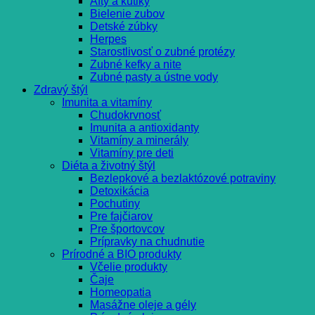
Afty a kútiky
Bielenie zubov
Detské zúbky
Herpes
Starostlivosť o zubné protézy
Zubné kefky a nite
Zubné pasty a ústne vody
Zdravý štýl
Imunita a vitamíny
Chudokrvnosť
Imunita a antioxidanty
Vitamíny a minerály
Vitamíny pre deti
Diéta a životný štýl
Bezlepkové a bezlaktózové potraviny
Detoxikácia
Pochutiny
Pre fajčiarov
Pre športovcov
Prípravky na chudnutie
Prírodné a BIO produkty
Včelie produkty
Čaje
Homeopatia
Masážne oleje a gély