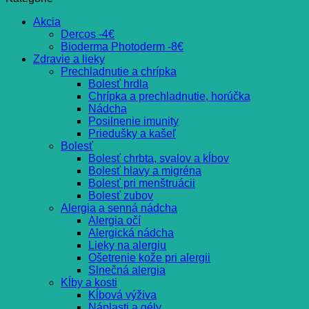
Akcia
Dercos -4€
Bioderma Photoderm -8€
Zdravie a lieky
Prechladnutie a chrípka
Bolesť hrdla
Chrípka a prechladnutie, horúčka
Nádcha
Posilnenie imunity
Priedušky a kašeľ
Bolesť
Bolesť chrbta, svalov a kĺbov
Bolesť hlavy a migréna
Bolesť pri menštruácii
Bolesť zubov
Alergia a senná nádcha
Alergia očí
Alergická nádcha
Lieky na alergiu
Ošetrenie kože pri alergii
Slnečná alergia
Kĺby a kosti
Kĺbová výživa
Náplasti a gély