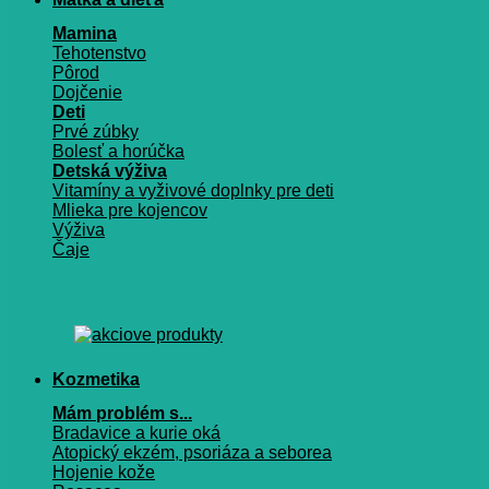
Mamina
Tehotenstvo
Pôrod
Dojčenie
Deti
Prvé zúbky
Bolesť a horúčka
Detská výživa
Vitamíny a vyživové doplnky pre deti
Mlieka pre kojencov
Výživa
Čaje
Kozmetika
Mám problém s...
Bradavice a kurie oká
Atopický ekzém, psoriáza a seborea
Hojenie kože