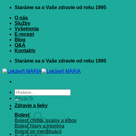
Skip
Staráme sa o Vaše zdravie od roku 1995
to
O nás
content
Služby
Vyšetrenia
E-recept
Blog
Q&A
Kontakty
Staráme sa o Vaše zdravie od roku 1995
Hľadať:
Akcia %
Zdravie a lieky
Bolesť
Bolesť chrbta, svalov a kĺbov
Bolesť hlavy a migréna
Bolesť pri menštruácii