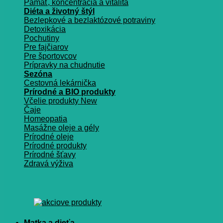
Pamäť, koncentrácia a vitalita
Diéta a životný štýl
Bezlepkové a bezlaktózové potraviny
Detoxikácia
Pochutiny
Pre fajčiarov
Pre športovcov
Prípravky na chudnutie
Sezóna
Cestovná lekárnička
Prírodné a BIO produkty
Včelie produkty
Čaje
Homeopatia
Masážne oleje a gély
Prírodné oleje
Prírodné produkty
Prírodné šťavy
Zdravá výživa
Matka a dieťa