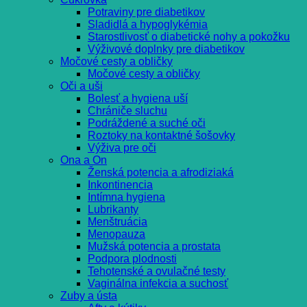
Potraviny pre diabetikov
Sladidlá a hypoglykémia
Starostlivosť o diabetické nohy a pokožku
Výživové doplnky pre diabetikov
Močové cesty a obličky
Močové cesty a obličky
Oči a uši
Bolesť a hygiena uší
Chrániče sluchu
Podráždené a suché oči
Roztoky na kontaktné šošovky
Výživa pre oči
Ona a On
Ženská potencia a afrodiziaká
Inkontinencia
Intímna hygiena
Lubrikanty
Menštruácia
Menopauza
Mužská potencia a prostata
Podpora plodnosti
Tehotenské a ovulačné testy
Vaginálna infekcia a suchosť
Zuby a ústa