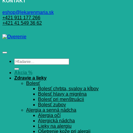
KONTAKT
eshop@lekarenmaria.sk
+421 911 177 266
+421 41 549 36 62
Hľadať:
Akcia %
Zdravie a lieky
Bolesť
Bolesť chrbta, svalov a kĺbov
Bolesť hlavy a migréna
Bolesť pri menštruácii
Bolesť zubov
Alergia a senná nádcha
Alergia očí
Alergická nádcha
Lieky na alergiu
Ošetrenie kože pri alergii