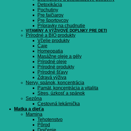
Detoxikácia
Pochutiny
Pre fajčiarov
Pre športovcov
Prípravky na chudnutie
VITAMÍNY A VÝŽIVOVÉ DOPLNKY PRE DETI
Prírodné a BIO produkty
Včelie produkty
Čaje
Homeopatia
Masážne oleje a gély
Prírodné oleje
Prírodné produkty
Prírodné šťavy
Zdravá výživa
Nervy, spánok, koncentrácia
Pamät, koncentrácia a vitalita
Stres, úzkosť a spánok
Sezóna
Cestovná lekárnička
Matka a dieťa
Mamina
Tehotenstvo
Pôrod
Dojčenie