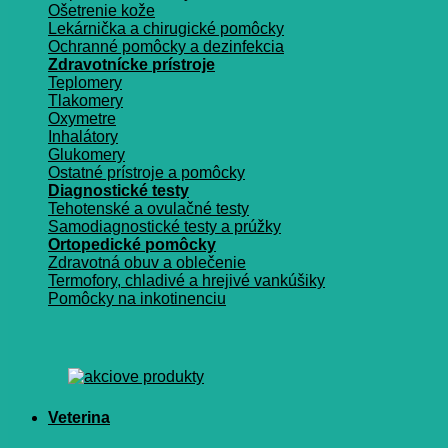
Ošetrenie kože
Lekárnička a chirugické pomôcky
Ochranné pomôcky a dezinfekcia
Zdravotnícke prístroje
Teplomery
Tlakomery
Oxymetre
Inhalátory
Glukomery
Ostatné prístroje a pomôcky
Diagnostické testy
Tehotenské a ovulačné testy
Samodiagnostické testy a prúžky
Ortopedické pomôcky
Zdravotná obuv a oblečenie
Termofory, chladivé a hrejivé vankúšiky
Pomôcky na inkotinenciu
Veterina