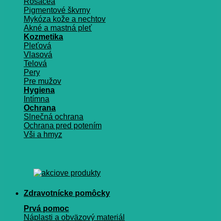
Rosacea
Pigmentové škvrny
Mykóza kože a nechtov
Akné a mastná pleť
Kozmetika
Pleťová
Vlasová
Telová
Pery
Pre mužov
Hygiena
Intímna
Ochrana
Slnečná ochrana
Ochrana pred potením
Vši a hmyz
Zdravotnícke pomôcky
Prvá pomoc
Náplasti a obväzový materiál