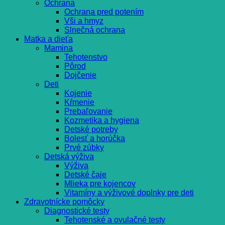
Ochrana
Ochrana pred potením
Vši a hmyz
Slnečná ochrana
Matka a dieťa
Mamina
Tehotenstvo
Pôrod
Dojčenie
Deti
Kojenie
Kŕmenie
Prebaľovanie
Kozmetika a hygiena
Detské potreby
Bolesť a horúčka
Prvé zúbky
Detská výživa
Výživa
Detské čaje
Mlieka pre kojencov
Vitamíny a výživové doplnky pre deti
Zdravotnícke pomôcky
Diagnostické testy
Tehotenské a ovulačné testy