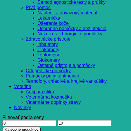
Samodiagnostické testy a prúžky
Prvá pomoc
Náplasti a obväzový materiál
Lekárnička
Ošetrenie kože
Ochranné pomôcky a dezinfekcia
Nožnice a chirurgické pomôcky
Zdravotnícke prístroje
Inhalátory
Tlakomery
Teplomery
Glukomery
Ostatné prístroje a pomôcky
Ortopedické pomôcky
Pomôcky pri inkontinencii
Termofory, chladivé a hrejivé vankúšiky
Veterina
Antiparazitiká
Veterinárna kozmetika
Veterinárne doplnky stravy
Novinky
Filtrovať podľa ceny
Minimálna
Maximálna
cena
cena
Kategórie produktov