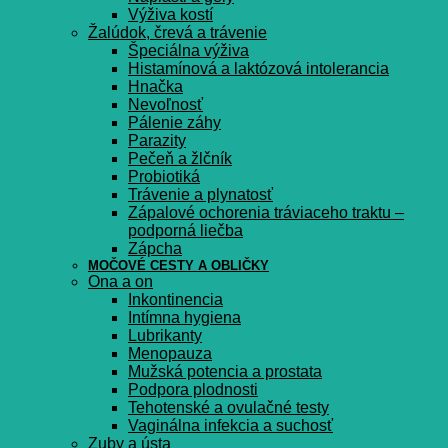
Výživa kostí
Žalúdok, črevá a trávenie
Špeciálna výživa
Histamínová a laktózová intolerancia
Hnačka
Nevoľnosť
Pálenie záhy
Parazity
Pečeň a žlčník
Probiotiká
Trávenie a plynatosť
Zápalové ochorenia tráviaceho traktu –
podporná liečba
Zápcha
MOČOVÉ CESTY A OBLIČKY
Ona a on
Inkontinencia
Intímna hygiena
Lubrikanty
Menopauza
Mužská potencia a prostata
Podpora plodnosti
Tehotenské a ovulačné testy
Vaginálna infekcia a suchosť
Zuby a ústa