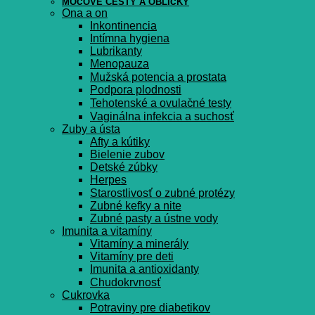
MOČOVÉ CESTY A OBLIČKY
Ona a on
Inkontinencia
Intímna hygiena
Lubrikanty
Menopauza
Mužská potencia a prostata
Podpora plodnosti
Tehotenské a ovulačné testy
Vaginálna infekcia a suchosť
Zuby a ústa
Afty a kútiky
Bielenie zubov
Detské zúbky
Herpes
Starostlivosť o zubné protézy
Zubné kefky a nite
Zubné pasty a ústne vody
Imunita a vitamíny
Vitamíny a minerály
Vitamíny pre deti
Imunita a antioxidanty
Chudokrvnosť
Cukrovka
Potraviny pre diabetikov