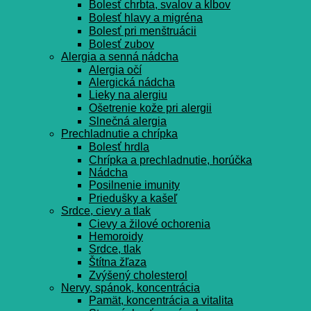
Bolesť chrbta, svalov a kĺbov
Bolesť hlavy a migréna
Bolesť pri menštruácii
Bolesť zubov
Alergia a senná nádcha
Alergia očí
Alergická nádcha
Lieky na alergiu
Ošetrenie kože pri alergii
Slnečná alergia
Prechladnutie a chrípka
Bolesť hrdla
Chrípka a prechladnutie, horúčka
Nádcha
Posilnenie imunity
Priedušky a kašeľ
Srdce, cievy a tlak
Cievy a žilové ochorenia
Hemoroidy
Srdce, tlak
Štítna žľaza
Zvýšený cholesterol
Nervy, spánok, koncentrácia
Pamät, koncentrácia a vitalita