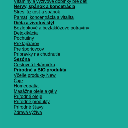
Vitamíny a vyživové doplnky pre deti
Nervy, spánok a koncetrácia
Stres, úzkosť a spánok
Pamäť, koncentrácia a vitalita
Diéta a životný štýl
Bezlepkové a bezlaktózové potraviny
Detoxikácia
Pochutiny
Pre fajčiarov
Pre športovcov
Prípravky na chudnutie
Sezóna
Cestovná lekárnička
Prírodné a BIO produkty
Včelie produkty
Čaje
Homeopatia
Masážne oleje a gély
Prírodné oleje
Prírodné produkty
Prírodné šťavy
Zdravá výživa