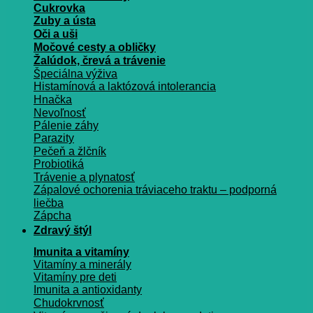
Cukrovka
Zuby a ústa
Oči a uši
Močové cesty a obličky
Žalúdok, črevá a trávenie
Špeciálna výživa
Histamínová a laktózová intolerancia
Hnačka
Nevoľnosť
Pálenie záhy
Parazity
Pečeň a žlčník
Probiotiká
Trávenie a plynatosť
Zápalové ochorenia tráviaceho traktu – podporná
liečba
Zápcha
Zdravý štýl
Imunita a vitamíny
Vitamíny a minerály
Vitamíny pre deti
Imunita a antioxidanty
Chudokrvnosť