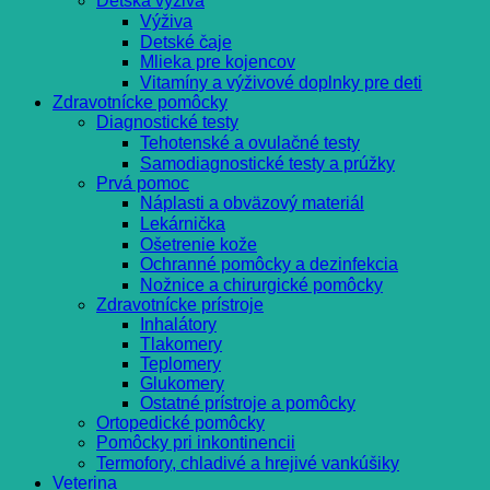
Detská výživa
Výživa
Detské čaje
Mlieka pre kojencov
Vitamíny a výživové doplnky pre deti
Zdravotnícke pomôcky
Diagnostické testy
Tehotenské a ovulačné testy
Samodiagnostické testy a prúžky
Prvá pomoc
Náplasti a obväzový materiál
Lekárnička
Ošetrenie kože
Ochranné pomôcky a dezinfekcia
Nožnice a chirurgické pomôcky
Zdravotnícke prístroje
Inhalátory
Tlakomery
Teplomery
Glukomery
Ostatné prístroje a pomôcky
Ortopedické pomôcky
Pomôcky pri inkontinencii
Termofory, chladivé a hrejivé vankúšiky
Veterina