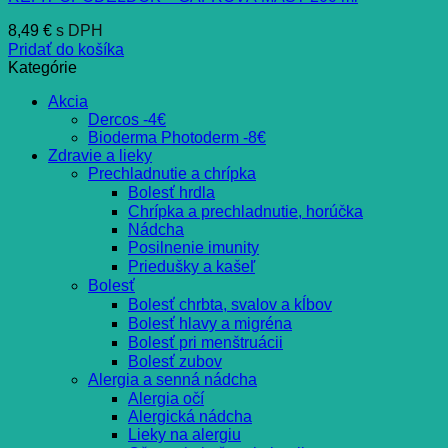
8,49
€
s DPH
Pridať do košíka
Kategórie
Akcia
Dercos -4€
Bioderma Photoderm -8€
Zdravie a lieky
Prechladnutie a chrípka
Bolesť hrdla
Chrípka a prechladnutie, horúčka
Nádcha
Posilnenie imunity
Priedušky a kašeľ
Bolesť
Bolesť chrbta, svalov a kĺbov
Bolesť hlavy a migréna
Bolesť pri menštruácii
Bolesť zubov
Alergia a senná nádcha
Alergia očí
Alergická nádcha
Lieky na alergiu