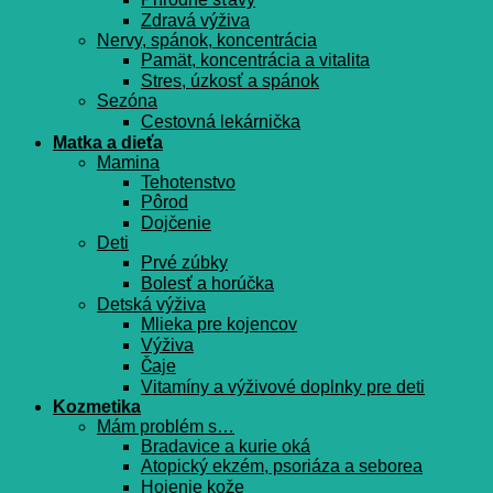
Zdravá výživa
Nervy, spánok, koncentrácia
Pamät, koncentrácia a vitalita
Stres, úzkosť a spánok
Sezóna
Cestovná lekárnička
Matka a dieťa
Mamina
Tehotenstvo
Pôrod
Dojčenie
Deti
Prvé zúbky
Bolesť a horúčka
Detská výživa
Mlieka pre kojencov
Výživa
Čaje
Vitamíny a výživové doplnky pre deti
Kozmetika
Mám problém s…
Bradavice a kurie oká
Atopický ekzém, psoriáza a seborea
Hojenie kože