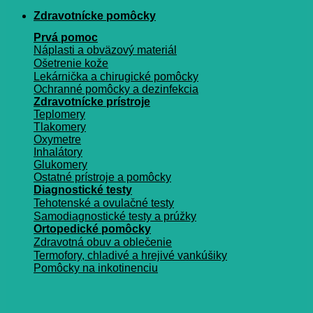
Zdravotnícke pomôcky
Prvá pomoc
Náplasti a obväzový materiál
Ošetrenie kože
Lekárnička a chirugické pomôcky
Ochranné pomôcky a dezinfekcia
Zdravotnícke prístroje
Teplomery
Tlakomery
Oxymetre
Inhalátory
Glukomery
Ostatné prístroje a pomôcky
Diagnostické testy
Tehotenské a ovulačné testy
Samodiagnostické testy a prúžky
Ortopedické pomôcky
Zdravotná obuv a oblečenie
Termofory, chladivé a hrejivé vankúšiky
Pomôcky na inkotinenciu