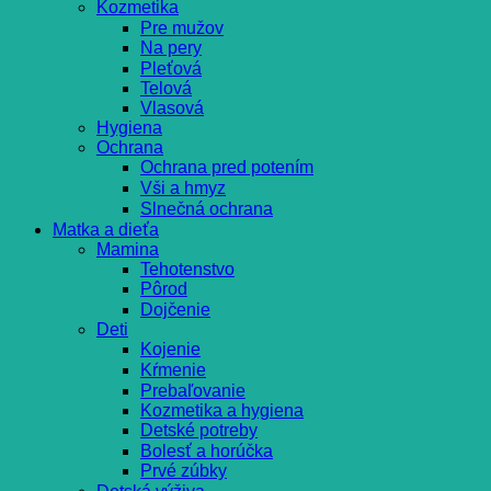
Kozmetika
Pre mužov
Na pery
Pleťová
Telová
Vlasová
Hygiena
Ochrana
Ochrana pred potením
Vši a hmyz
Slnečná ochrana
Matka a dieťa
Mamina
Tehotenstvo
Pôrod
Dojčenie
Deti
Kojenie
Kŕmenie
Prebaľovanie
Kozmetika a hygiena
Detské potreby
Bolesť a horúčka
Prvé zúbky