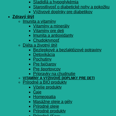
Sladidlá a hypoglykémia
Starostlivosť o diabetické nohy a pokožku
Výživové doplnky pre diabetikov
Zdravý štýl
Imunita a vitamíny
Vitamíny a minerály
Vitamíny pre deti
Imunita a antioxidanty
Chudokrvnosť
Diéta a životný štýl
Bezlepkové a bezlaktózové potraviny
Detoxikácia
Pochutiny
Pre fajčiarov
Pre športovcov
Prípravky na chudnutie
VITAMÍNY A VÝŽIVOVÉ DOPLNKY PRE DETI
Prírodné a BIO produkty
Včelie produkty
Čaje
Homeopatia
Masážne oleje a gély
Prírodné oleje
Prírodné produkty
Prírodné šťavy