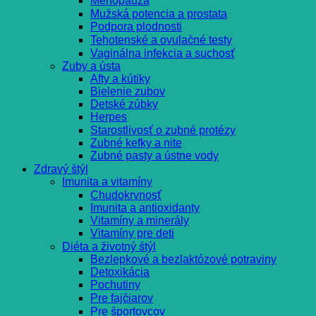
Menopauza
Mužská potencia a prostata
Podpora plodnosti
Tehotenské a ovulačné testy
Vaginálna infekcia a suchosť
Zuby a ústa
Afty a kútiky
Bielenie zubov
Detské zúbky
Herpes
Starostlivosť o zubné protézy
Zubné kefky a nite
Zubné pasty a ústne vody
Zdravý štýl
Imunita a vitamíny
Chudokrvnosť
Imunita a antioxidanty
Vitamíny a minerály
Vitamíny pre deti
Diéta a životný štýl
Bezlepkové a bezlaktózové potraviny
Detoxikácia
Pochutiny
Pre fajčiarov
Pre športovcov