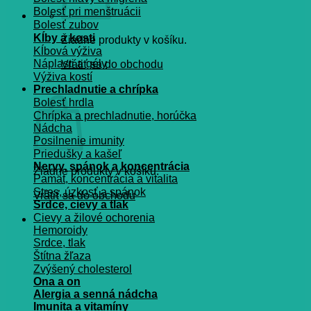
Bolesť pri menštruácii
Bolesť zubov
Kĺby a kosti
Žiadne produkty v košíku.
Kĺbová výživa
Náplasti a gély
Vrátiť sa do obchodu
Výživa kostí
Košík
Prechladnutie a chrípka
Bolesť hrdla
Chrípka a prechladnutie, horúčka
Nádcha
Posilnenie imunity
Priedušky a kašeľ
Nervy, spánok a koncentrácia
Žiadne produkty v košíku.
Pamät, koncentrácia a vitalita
Stres, úzkosť a spánok
Vrátiť sa do obchodu
Srdce, cievy a tlak
Cievy a žilové ochorenia
Hemoroidy
Srdce, tlak
Štítna žľaza
Zvýšený cholesterol
Ona a on
Alergia a senná nádcha
Imunita a vitamíny