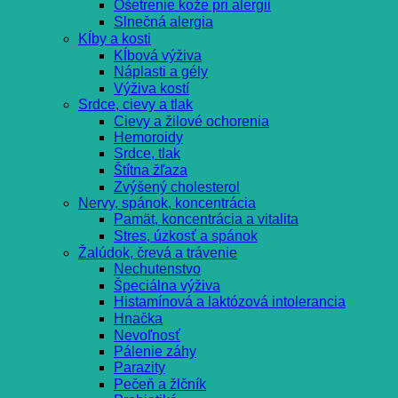
Ošetrenie kože pri alergii
Slnečná alergia
Kĺby a kosti
Kĺbová výživa
Náplasti a gély
Výživa kostí
Srdce, cievy a tlak
Cievy a žilové ochorenia
Hemoroidy
Srdce, tlak
Štítna žľaza
Zvýšený cholesterol
Nervy, spánok, koncentrácia
Pamät, koncentrácia a vitalita
Stres, úzkosť a spánok
Žalúdok, črevá a trávenie
Nechutenstvo
Špeciálna výživa
Histamínová a laktózová intolerancia
Hnačka
Nevoľnosť
Pálenie záhy
Parazity
Pečeň a žlčník