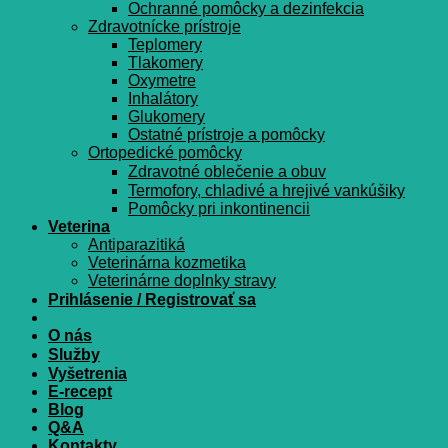
Ochranné pomôcky a dezinfekcia
Zdravotnícke prístroje
Teplomery
Tlakomery
Oxymetre
Inhalátory
Glukomery
Ostatné prístroje a pomôcky
Ortopedické pomôcky
Zdravotné oblečenie a obuv
Termofory, chladivé a hrejivé vankúšiky
Pomôcky pri inkontinencii
Veterina
Antiparazitiká
Veterinárna kozmetika
Veterinárne doplnky stravy
Prihlásenie / Registrovať sa
O nás
Služby
Vyšetrenia
E-recept
Blog
Q&A
Kontakty