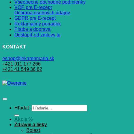
Všeobecné obchodné podmienky
VOP pre E-recept
Ochrana osobných údajov
GDPR pre E-recept
Reklamačný poriadok
Platba a doprava
Odstúpiť od zmluvy tu
KONTAKT
eshop@lekarenmaria.sk
+421 911 177 266
+421 41 549 36 62
Hľadať:
Akcia %
Zdravie a lieky
Bolesť