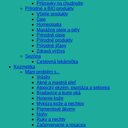
Prípravky na chudnutie
Prírodné a BIO produkty
Včelie produkty
Čaje
Homeopatia
Masážne oleje a gély
Prírodné oleje
Prírodné produkty
Prírodné šťavy
Zdravá výživa
Sezóna
Cestovná lekárnička
Kozmetika
Mám problém s...
Vrásky
Akné a mastná pleť
Atopický ekzém, psoriáza a seborea
Bradavice a kurie oká
Hojenie kože
Mykóza kože a nechtov
Pigmentové škvrny
Nohy
Ruky a nechty
Začervenanie a rosacea