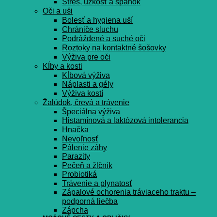
Stres, úzkosť a spánok
Oči a uši
Bolesť a hygiena uší
Chrániče sluchu
Podráždené a suché oči
Roztoky na kontaktné šošovky
Výživa pre oči
Kĺby a kosti
Kĺbová výživa
Náplasti a gély
Výživa kostí
Žalúdok, črevá a trávenie
Špeciálna výživa
Histamínová a laktózová intolerancia
Hnačka
Nevoľnosť
Pálenie záhy
Parazity
Pečeň a žlčník
Probiotiká
Trávenie a plynatosť
Zápalové ochorenia tráviaceho traktu –
podporná liečba
Zápcha