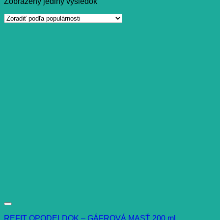
Zobrazený jediný výsledok
REFIT OPODELDOK – GÁFROVÁ MASŤ 200 ml