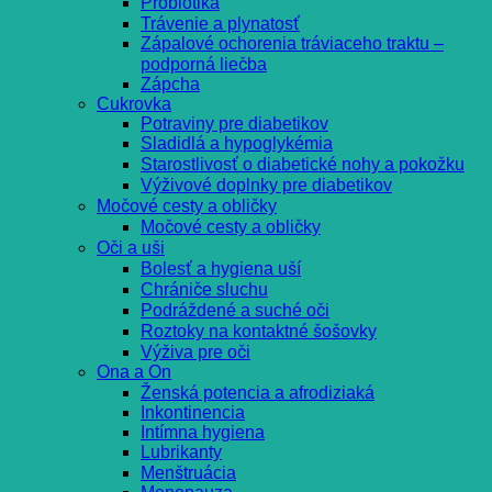
Probiotiká
Trávenie a plynatosť
Zápalové ochorenia tráviaceho traktu –
podporná liečba
Zápcha
Cukrovka
Potraviny pre diabetikov
Sladidlá a hypoglykémia
Starostlivosť o diabetické nohy a pokožku
Výživové doplnky pre diabetikov
Močové cesty a obličky
Močové cesty a obličky
Oči a uši
Bolesť a hygiena uší
Chrániče sluchu
Podráždené a suché oči
Roztoky na kontaktné šošovky
Výživa pre oči
Ona a On
Ženská potencia a afrodiziaká
Inkontinencia
Intímna hygiena
Lubrikanty
Menštruácia