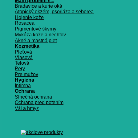
Mám problém s...
Bradavice a kurie oká
Atopický ekzém, psoriáza a seborea
Hojenie kože
Rosacea
Pigmentové škvrny
Mykóza kože a nechtov
Akné a mastná pleť
Kozmetika
Pleťová
Vlasová
Telová
Pery
Pre mužov
Hygiena
Intímna
Ochrana
Slnečná ochrana
Ochrana pred potením
Vši a hmyz