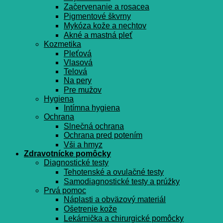
Začervenanie a rosacea
Pigmentové škvrny
Mykóza kože a nechtov
Akné a mastná pleť
Kozmetika
Pleťová
Vlasová
Telová
Na pery
Pre mužov
Hygiena
Intímna hygiena
Ochrana
Slnečná ochrana
Ochrana pred potením
Vši a hmyz
Zdravotnícke pomôcky
Diagnostické testy
Tehotenské a ovulačné testy
Samodiagnostické testy a prúžky
Prvá pomoc
Náplasti a obväzový materiál
Ošetrenie kože
Lekárnička a chirurgické pomôcky