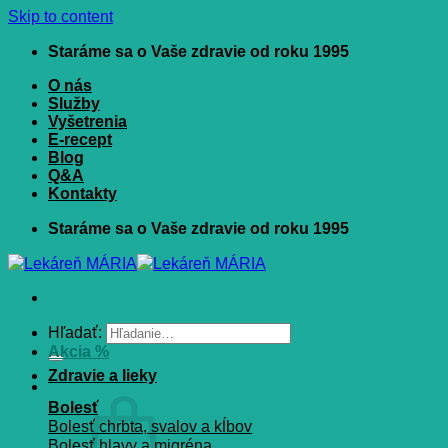
Skip to content
Staráme sa o Vaše zdravie od roku 1995
O nás
Služby
Vyšetrenia
E-recept
Blog
Q&A
Kontakty
Staráme sa o Vaše zdravie od roku 1995
Hľadať:
Akcia %
Zdravie a lieky
Bolesť
Bolesť chrbta, svalov a kĺbov
Bolesť hlavy a migréna