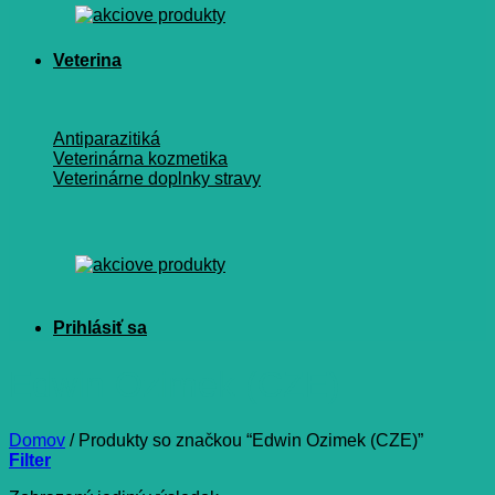
Veterina
Antiparazitiká
Veterinárna kozmetika
Veterinárne doplnky stravy
Edwin Ozimek (CZE)
Domov
/
Produkty so značkou “Edwin Ozimek (CZE)”
Filter