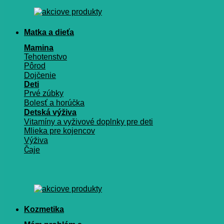
Matka a dieťa
Mamina
Tehotenstvo
Pôrod
Dojčenie
Deti
Prvé zúbky
Bolesť a horúčka
Detská výživa
Vitamíny a vyživové doplnky pre deti
Mlieka pre kojencov
Výživa
Čaje
Kozmetika