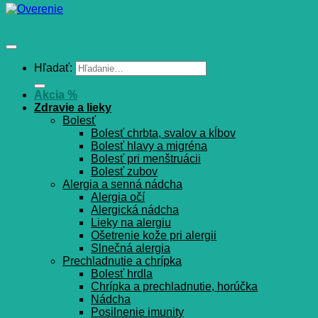
Hľadať:
Akcia %
Zdravie a lieky
Bolesť
Bolesť chrbta, svalov a kĺbov
Bolesť hlavy a migréna
Bolesť pri menštruácii
Bolesť zubov
Alergia a senná nádcha
Alergia očí
Alergická nádcha
Lieky na alergiu
Ošetrenie kože pri alergii
Slnečná alergia
Prechladnutie a chrípka
Bolesť hrdla
Chrípka a prechladnutie, horúčka
Nádcha
Posilnenie imunity