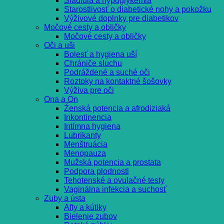
Sladidlá a hypoglykémia
Starostlivosť o diabetické nohy a pokožku
Výživové doplnky pre diabetikov
Močové cesty a obličky
Močové cesty a obličky
Oči a uši
Bolesť a hygiena uší
Chrániče sluchu
Podráždené a suché oči
Roztoky na kontaktné šošovky
Výživa pre oči
Ona a On
Ženská potencia a afrodiziaká
Inkontinencia
Intímna hygiena
Lubrikanty
Menštruácia
Menopauza
Mužská potencia a prostata
Podpora plodnosti
Tehotenské a ovulačné testy
Vaginálna infekcia a suchosť
Zuby a ústa
Afty a kútiky
Bielenie zubov