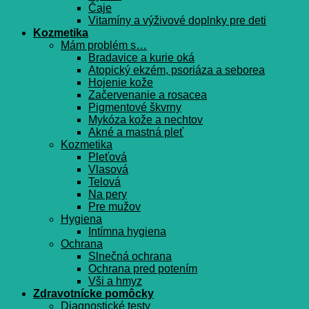
Čaje
Vitamíny a výživové doplnky pre deti
Kozmetika
Mám problém s…
Bradavice a kurie oká
Atopický ekzém, psoriáza a seborea
Hojenie kože
Začervenanie a rosacea
Pigmentové škvrny
Mykóza kože a nechtov
Akné a mastná pleť
Kozmetika
Pleťová
Vlasová
Telová
Na pery
Pre mužov
Hygiena
Intímna hygiena
Ochrana
Slnečná ochrana
Ochrana pred potením
Vši a hmyz
Zdravotnícke pomôcky
Diagnostické testy