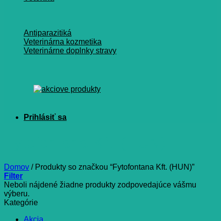
Antiparazitiká
Veterinárna kozmetika
Veterinárne doplnky stravy
Fytofontana Kft. (HUN)
Domov
/
Produkty so značkou “Fytofontana Kft. (HUN)”
Filter
Neboli nájdené žiadne produkty zodpovedajúce vášmu
výberu.
Kategórie
Akcia