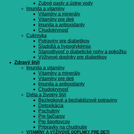
Zubné pasty a ústne vody
Imunita a vitamíny
Vitamíny a minerály
Vitamíny pre deti
Imunita a antioxidanty
Chudokrvnosť
Cukrovka
Potraviny pre diabetikov
Sladidlá a hypoglykémia
Starostlivosť o diabetické nohy a pokožku
Výživové doplnky pre diabetikov
Zdravý štýl
Imunita a vitamíny
Vitamíny a minerály
Vitamíny pre deti
Imunita a antioxidanty
Chudokrvnosť
Diéta a životný štýl
Bezlepkové a bezlaktózové potraviny
Detoxikácia
Pochutiny
Pre fajčiarov
Pre športovcov
Prípravky na chudnutie
VITAMÍNY A VÝŽIVOVÉ DOPLNKY PRE DETI