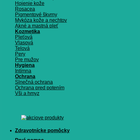
Hojenie kože
Rosacea
Pigmentové škvrny
Mykóza kože a nechtov
Akné a mastná pleť
Kozmetika
Pleťová
Vlasová
Telová
Pery
Pre mužov
Hygiena
Intímna
Ochrana
Slnečná ochrana
Ochrana pred potením
Vši a hmyz
Zdravotnícke pomôcky