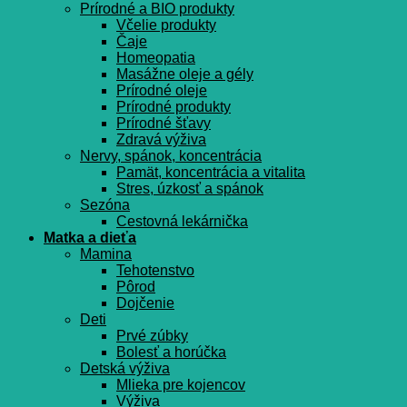
Prírodné a BIO produkty
Včelie produkty
Čaje
Homeopatia
Masážne oleje a gély
Prírodné oleje
Prírodné produkty
Prírodné šťavy
Zdravá výživa
Nervy, spánok, koncentrácia
Pamät, koncentrácia a vitalita
Stres, úzkosť a spánok
Sezóna
Cestovná lekárnička
Matka a dieťa
Mamina
Tehotenstvo
Pôrod
Dojčenie
Deti
Prvé zúbky
Bolesť a horúčka
Detská výživa
Mlieka pre kojencov
Výživa