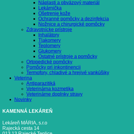
Náplasti a obväzový materiál
Lekárnička
Ošetrenie kože
Ochranné pomôcky a dezinfekcia
Nožnice a chirurgické pomôcky
Zdravotnícke prístroje
Inhalátory
Tlakomery
Teplomery
Glukomery
Ostatné prístroje a pomôcky
Ortopedické pomôcky
Pomôcky pri inkontinencii
Termofory, chladivé a hrejivé vankúšiky
Veterina
Antiparazitiká
Veterinárna kozmetika
Veterinárne doplnky stravy
Novinky
KAMENNÁ LEKÁREŇ
Lekáreň MÁRIA, s.r.o
Rajecká cesta 14
013 13 Rajecké Teplice