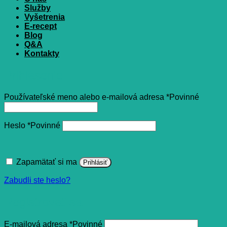
Služby
Vyšetrenia
E-recept
Blog
Q&A
Kontakty
Prihlásenie
Používateľské meno alebo e-mailová adresa
*
Povinné
Heslo
*
Povinné
Zapamätať si ma
Prihlásiť
Zabudli ste heslo?
Registrovať sa
E-mailová adresa
*
Povinné