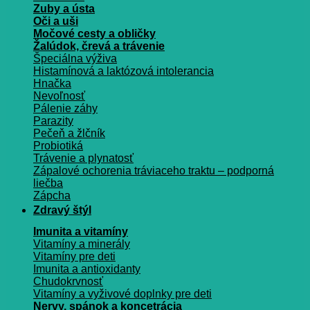
Zuby a ústa
Oči a uši
Močové cesty a obličky
Žalúdok, črevá a trávenie
Špeciálna výživa
Histamínová a laktózová intolerancia
Hnačka
Nevoľnosť
Pálenie záhy
Parazity
Pečeň a žlčník
Probiotiká
Trávenie a plynatosť
Zápalové ochorenia tráviaceho traktu – podporná
liečba
Zápcha
Zdravý štýl
Imunita a vitamíny
Vitamíny a minerály
Vitamíny pre deti
Imunita a antioxidanty
Chudokrvnosť
Vitamíny a vyživové doplnky pre deti
Nervy, spánok a koncetrácia