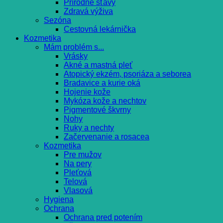
Prírodné šťavy
Zdravá výživa
Sezóna
Cestovná lekárnička
Kozmetika
Mám problém s...
Vrásky
Akné a mastná pleť
Atopický ekzém, psoriáza a seborea
Bradavice a kurie oká
Hojenie kože
Mykóza kože a nechtov
Pigmentové škvrny
Nohy
Ruky a nechty
Začervenanie a rosacea
Kozmetika
Pre mužov
Na pery
Pleťová
Telová
Vlasová
Hygiena
Ochrana
Ochrana pred potením