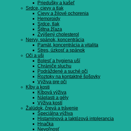
Priedušky a kašeľ
Srdce, cievy a tlak
Cievy a žilové ochorenia
Hemoroidy
Srdce, tlak
Štítna žľaza
Zvýšený cholesterol
Nervy, spánok, koncentrácia
Pamät, koncentrácia a vitalita
Stres, úzkosť a spánok
Oči a uši
Bolesť a hygiena uší
Chrániče sluchu
Podráždené a suché oči
Roztoky na kontaktné šošovky
Výživa pre oči
Kĺby a kosti
Kĺbová výživa
Náplasti a gély
Výživa kostí
Žalúdok, črevá a trávenie
Špeciálna výživa
Histamínová a laktózová intolerancia
Hnačka
Nevoľnosť