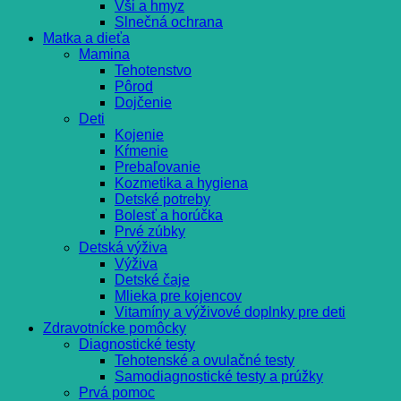
Vši a hmyz
Slnečná ochrana
Matka a dieťa
Mamina
Tehotenstvo
Pôrod
Dojčenie
Deti
Kojenie
Kŕmenie
Prebaľovanie
Kozmetika a hygiena
Detské potreby
Bolesť a horúčka
Prvé zúbky
Detská výživa
Výživa
Detské čaje
Mlieka pre kojencov
Vitamíny a výživové doplnky pre deti
Zdravotnícke pomôcky
Diagnostické testy
Tehotenské a ovulačné testy
Samodiagnostické testy a prúžky
Prvá pomoc