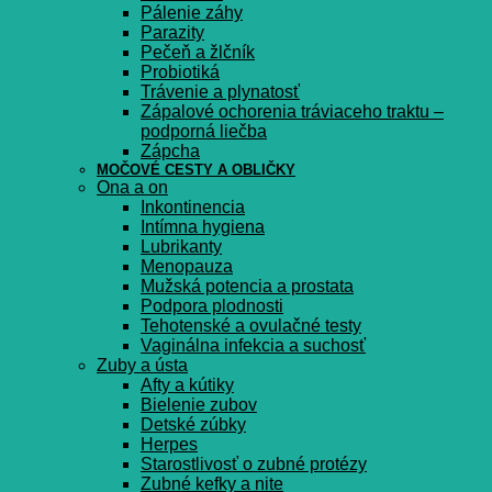
Pálenie záhy
Parazity
Pečeň a žlčník
Probiotiká
Trávenie a plynatosť
Zápalové ochorenia tráviaceho traktu –
podporná liečba
Zápcha
MOČOVÉ CESTY A OBLIČKY
Ona a on
Inkontinencia
Intímna hygiena
Lubrikanty
Menopauza
Mužská potencia a prostata
Podpora plodnosti
Tehotenské a ovulačné testy
Vaginálna infekcia a suchosť
Zuby a ústa
Afty a kútiky
Bielenie zubov
Detské zúbky
Herpes
Starostlivosť o zubné protézy
Zubné kefky a nite