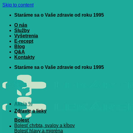
Skip to content
Staráme sa o Vaše zdravie od roku 1995
O nás
Služby
Vyšetrenia
E-recept
Blog
Q&A
Kontakty
Staráme sa o Vaše zdravie od roku 1995
Akcia %
Zdravie a lieky
Bolesť
Bolesť chrbta, svalov a kĺbov
Bolesť hlavy a migréna