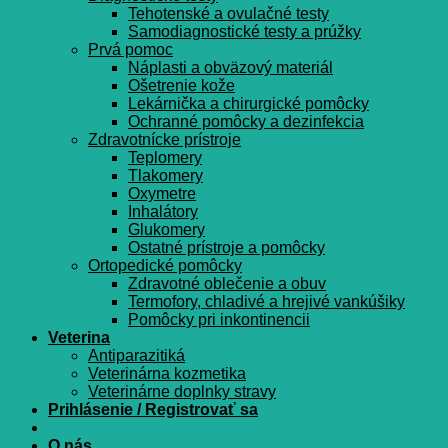
Tehotenské a ovulačné testy
Samodiagnostické testy a prúžky
Prvá pomoc
Náplasti a obväzový materiál
Ošetrenie kože
Lekárnička a chirurgické pomôcky
Ochranné pomôcky a dezinfekcia
Zdravotnícke prístroje
Teplomery
Tlakomery
Oxymetre
Inhalátory
Glukomery
Ostatné prístroje a pomôcky
Ortopedické pomôcky
Zdravotné oblečenie a obuv
Termofory, chladivé a hrejivé vankúšiky
Pomôcky pri inkontinencii
Veterina
Antiparazitiká
Veterinárna kozmetika
Veterinárne doplnky stravy
Prihlásenie / Registrovať sa
O nás