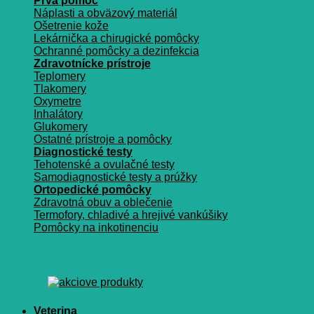
Prvá pomoc
Náplasti a obväzový materiál
Ošetrenie kože
Lekárnička a chirugické pomôcky
Ochranné pomôcky a dezinfekcia
Zdravotnícke prístroje
Teplomery
Tlakomery
Oxymetre
Inhalátory
Glukomery
Ostatné prístroje a pomôcky
Diagnostické testy
Tehotenské a ovulačné testy
Samodiagnostické testy a prúžky
Ortopedické pomôcky
Zdravotná obuv a oblečenie
Termofory, chladivé a hrejivé vankúšiky
Pomôcky na inkotinenciu
Veterina