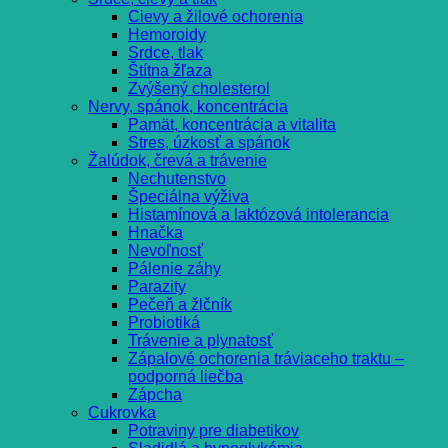
Cievy a žilové ochorenia
Hemoroidy
Srdce, tlak
Štítna žľaza
Zvýšený cholesterol
Nervy, spánok, koncentrácia
Pamät, koncentrácia a vitalita
Stres, úzkosť a spánok
Žalúdok, črevá a trávenie
Nechutenstvo
Špeciálna výživa
Histamínová a laktózová intolerancia
Hnačka
Nevoľnosť
Pálenie záhy
Parazity
Pečeň a žlčník
Probiotiká
Trávenie a plynatosť
Zápalové ochorenia tráviaceho traktu –
podporná liečba
Zápcha
Cukrovka
Potraviny pre diabetikov