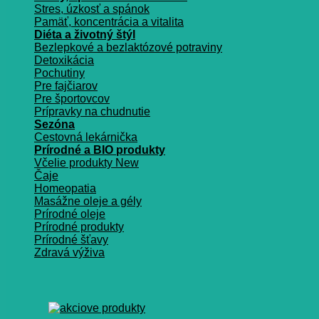
Stres, úzkosť a spánok
Pamäť, koncentrácia a vitalita
Diéta a životný štýl
Bezlepkové a bezlaktózové potraviny
Detoxikácia
Pochutiny
Pre fajčiarov
Pre športovcov
Prípravky na chudnutie
Sezóna
Cestovná lekárnička
Prírodné a BIO produkty
Včelie produkty
Čaje
Homeopatia
Masážne oleje a gély
Prírodné oleje
Prírodné produkty
Prírodné šťavy
Zdravá výživa