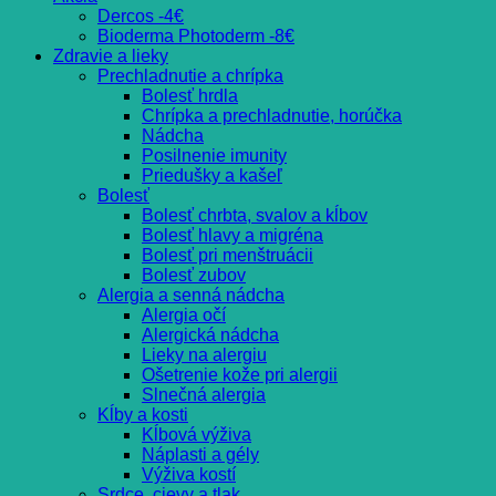
Dercos -4€
Bioderma Photoderm -8€
Zdravie a lieky
Prechladnutie a chrípka
Bolesť hrdla
Chrípka a prechladnutie, horúčka
Nádcha
Posilnenie imunity
Priedušky a kašeľ
Bolesť
Bolesť chrbta, svalov a kĺbov
Bolesť hlavy a migréna
Bolesť pri menštruácii
Bolesť zubov
Alergia a senná nádcha
Alergia očí
Alergická nádcha
Lieky na alergiu
Ošetrenie kože pri alergii
Slnečná alergia
Kĺby a kosti
Kĺbová výživa
Náplasti a gély
Výživa kostí
Srdce, cievy a tlak