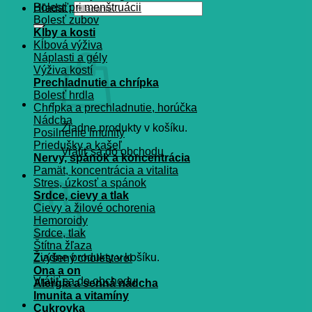
Bolesť pri menštruácii
Hľadať:
Bolesť zubov
Kĺby a kosti
Kĺbová výživa
Náplasti a gély
Výživa kostí
Prechladnutie a chrípka
Bolesť hrdla
Chrípka a prechladnutie, horúčka
Nádcha
Žiadne produkty v košíku.
Posilnenie imunity
Priedušky a kašeľ
Vrátiť sa do obchodu
Nervy, spánok a koncentrácia
Pamät, koncentrácia a vitalita
Košík
Stres, úzkosť a spánok
Srdce, cievy a tlak
Cievy a žilové ochorenia
Hemoroidy
Srdce, tlak
Štítna žľaza
Žiadne produkty v košíku.
Zvýšený cholesterol
Ona a on
Vrátiť sa do obchodu
Alergia a senná nádcha
Imunita a vitamíny
Cukrovka