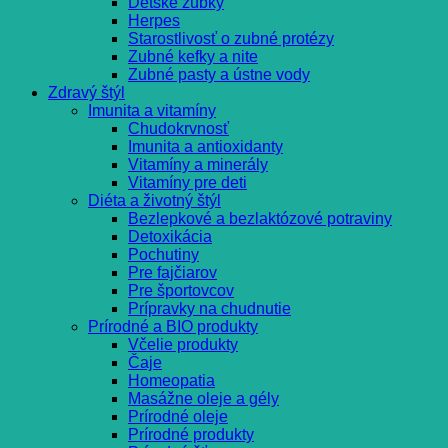
Detské zúbky
Herpes
Starostlivosť o zubné protézy
Zubné kefky a nite
Zubné pasty a ústne vody
Zdravý štýl
Imunita a vitamíny
Chudokrvnosť
Imunita a antioxidanty
Vitamíny a minerály
Vitamíny pre deti
Diéta a životný štýl
Bezlepkové a bezlaktózové potraviny
Detoxikácia
Pochutiny
Pre fajčiarov
Pre športovcov
Prípravky na chudnutie
Prírodné a BIO produkty
Včelie produkty
Čaje
Homeopatia
Masážne oleje a gély
Prírodné oleje
Prírodné produkty