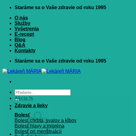
Skip
Staráme sa o Vaše zdravie od roku 1995
to
O nás
content
Služby
Vyšetrenia
E-recept
Blog
Q&A
Kontakty
Staráme sa o Vaše zdravie od roku 1995
Hľadať:
Akcia %
Zdravie a lieky
Bolesť
Bolesť chrbta, svalov a kĺbov
Bolesť hlavy a migréna
Bolesť pri menštruácii