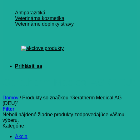
Antiparazitiká
Veterinárna kozmetika
Veterinárne doplnky stravy
Geratherm Medical AG (DEU)
Domov
/
Produkty so značkou “Geratherm Medical AG
(DEU)”
Filter
Neboli nájdené žiadne produkty zodpovedajúce vášmu
výberu.
Kategórie
Akcia