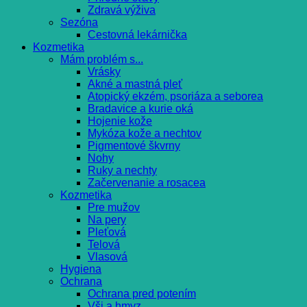
Zdravá výživa
Sezóna
Cestovná lekárnička
Kozmetika
Mám problém s...
Vrásky
Akné a mastná pleť
Atopický ekzém, psoriáza a seborea
Bradavice a kurie oká
Hojenie kože
Mykóza kože a nechtov
Pigmentové škvrny
Nohy
Ruky a nechty
Začervenanie a rosacea
Kozmetika
Pre mužov
Na pery
Pleťová
Telová
Vlasová
Hygiena
Ochrana
Ochrana pred potením
Vši a hmyz