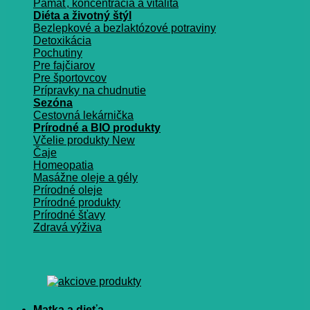
Pamäť, koncentrácia a vitalita
Diéta a životný štýl
Bezlepkové a bezlaktózové potraviny
Detoxikácia
Pochutiny
Pre fajčiarov
Pre športovcov
Prípravky na chudnutie
Sezóna
Cestovná lekárnička
Prírodné a BIO produkty
Včelie produkty
Čaje
Homeopatia
Masážne oleje a gély
Prírodné oleje
Prírodné produkty
Prírodné šťavy
Zdravá výživa
Matka a dieťa