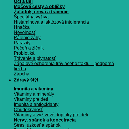
Oči a uši
Močové cesty a obličky
Žalúdok, črevá a trávenie
Špeciálna výživa
Histamínová a laktózová intolerancia
Hnačka
Nevoľnosť
Pálenie záhy
Parazity
Pečeň a žlčník
Probiotiká
Trávenie a plynatosť
Zápalové ochorenia tráviaceho traktu – podporná
liečba
Zápcha
Zdravý štýl
Imunita a vitamíny
Vitamíny a minerály
Vitamíny pre deti
Imunita a antioxidanty
Chudokrvnosť
Vitamíny a vyživové doplnky pre deti
Nervy, spánok a koncetrácia
Stres, úzkosť a spánok