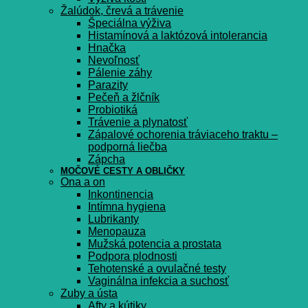
Žalúdok, črevá a trávenie
Špeciálna výživa
Histamínová a laktózová intolerancia
Hnačka
Nevoľnosť
Pálenie záhy
Parazity
Pečeň a žlčník
Probiotiká
Trávenie a plynatosť
Zápalové ochorenia tráviaceho traktu –
podporná liečba
Zápcha
MOČOVÉ CESTY A OBLIČKY
Ona a on
Inkontinencia
Intímna hygiena
Lubrikanty
Menopauza
Mužská potencia a prostata
Podpora plodnosti
Tehotenské a ovulačné testy
Vaginálna infekcia a suchosť
Zuby a ústa
Afty a kútiky