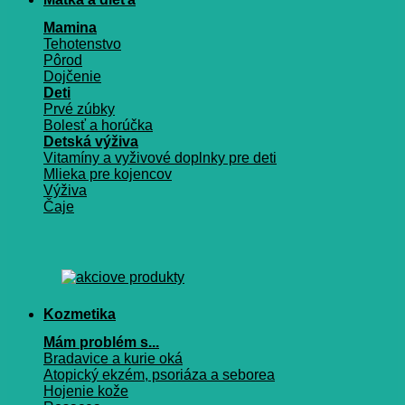
Mamina
Tehotenstvo
Pôrod
Dojčenie
Deti
Prvé zúbky
Bolesť a horúčka
Detská výživa
Vitamíny a vyživové doplnky pre deti
Mlieka pre kojencov
Výživa
Čaje
Kozmetika
Mám problém s...
Bradavice a kurie oká
Atopický ekzém, psoriáza a seborea
Hojenie kože