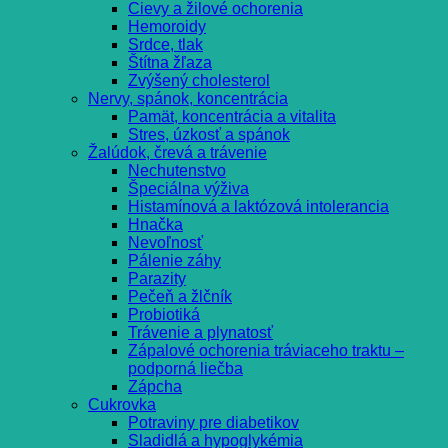
Cievy a žilové ochorenia
Hemoroidy
Srdce, tlak
Štítna žľaza
Zvýšený cholesterol
Nervy, spánok, koncentrácia
Pamät, koncentrácia a vitalita
Stres, úzkosť a spánok
Žalúdok, črevá a trávenie
Nechutenstvo
Špeciálna výživa
Histamínová a laktózová intolerancia
Hnačka
Nevoľnosť
Pálenie záhy
Parazity
Pečeň a žlčník
Probiotiká
Trávenie a plynatosť
Zápalové ochorenia tráviaceho traktu –
podporná liečba
Zápcha
Cukrovka
Potraviny pre diabetikov
Sladidlá a hypoglykémia