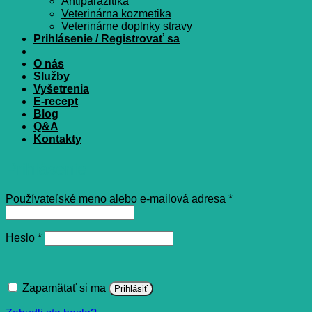
Antiparazitiká
Veterinárna kozmetika
Veterinárne doplnky stravy
Prihlásenie / Registrovať sa
O nás
Služby
Vyšetrenia
E-recept
Blog
Q&A
Kontakty
Prihlásenie
Povinné
Používateľské meno alebo e-mailová adresa
*
Povinné
Heslo
*
Zapamätať si ma
Prihlásiť