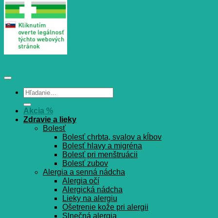
Hľadať:
Akcia %
Zdravie a lieky
Bolesť
Bolesť chrbta, svalov a kĺbov
Bolesť hlavy a migréna
Bolesť pri menštruácii
Bolesť zubov
Alergia a senná nádcha
Alergia očí
Alergická nádcha
Lieky na alergiu
Ošetrenie kože pri alergii
Slnečná alergia