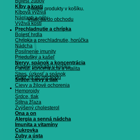
Bolesť zubov
Kĺby a kosti
Žiadne produkty v košíku.
Kĺbová výživa
Náplasti a gély
Vrátiť sa do obchodu
Výživa kostí
Prechladnutie a chrípka
Košík
Bolesť hrdla
Chrípka a prechladnutie, horúčka
Nádcha
Posilnenie imunity
Priedušky a kašeľ
Nervy, spánok a koncentrácia
Žiadne produkty v košíku.
Pamät, koncentrácia a vitalita
Stres, úzkosť a spánok
Vrátiť sa do obchodu
Srdce, cievy a tlak
Cievy a žilové ochorenia
Hemoroidy
Srdce, tlak
Štítna žľaza
Zvýšený cholesterol
Ona a on
Alergia a senná nádcha
Imunita a vitamíny
Cukrovka
Zuby a ústa