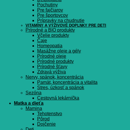
Pochutiny
Pre fajčiarov
Pre športovcov
Prípravky na chudnutie
VITAMÍNY A VÝŽIVOVÉ DOPLNKY PRE DETI
Prírodné a BIO produkty
Včelie produkty
Čaje
Homeopatia
Masážne oleje a gély
Prírodné oleje
Prírodné produkty
Prírodné šťavy
Zdravá výživa
Nervy, spánok, koncentrácia
Pamät, koncentrácia a vitalita
Stres, úzkosť a spánok
Sezóna
Cestovná lekárnička
Matka a dieťa
Mamina
Tehotenstvo
Pôrod
Dojčenie
Deti