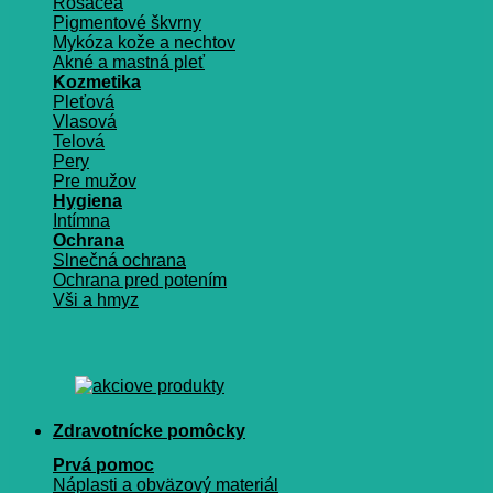
Rosacea
Pigmentové škvrny
Mykóza kože a nechtov
Akné a mastná pleť
Kozmetika
Pleťová
Vlasová
Telová
Pery
Pre mužov
Hygiena
Intímna
Ochrana
Slnečná ochrana
Ochrana pred potením
Vši a hmyz
Zdravotnícke pomôcky
Prvá pomoc
Náplasti a obväzový materiál