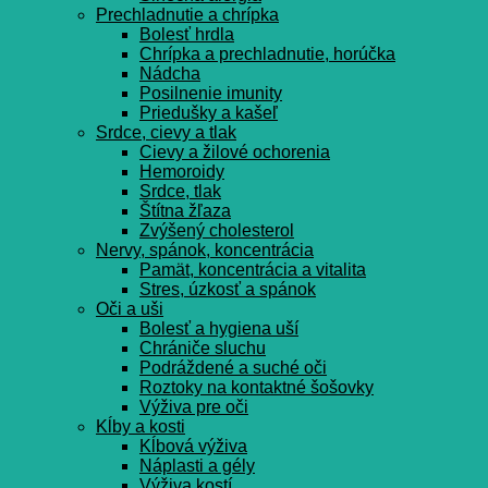
Prechladnutie a chrípka
Bolesť hrdla
Chrípka a prechladnutie, horúčka
Nádcha
Posilnenie imunity
Priedušky a kašeľ
Srdce, cievy a tlak
Cievy a žilové ochorenia
Hemoroidy
Srdce, tlak
Štítna žľaza
Zvýšený cholesterol
Nervy, spánok, koncentrácia
Pamät, koncentrácia a vitalita
Stres, úzkosť a spánok
Oči a uši
Bolesť a hygiena uší
Chrániče sluchu
Podráždené a suché oči
Roztoky na kontaktné šošovky
Výživa pre oči
Kĺby a kosti
Kĺbová výživa
Náplasti a gély
Výživa kostí