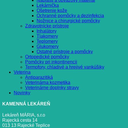
Náplasti a obväzový materiál
Lekárnička
Ošetrenie kože
Ochranné pomôcky a dezinfekcia
Nožnice a chirurgické pomôcky
Zdravotnícke prístroje
Inhalátory
Tlakomery
Teplomery
Glukomery
Ostatné prístroje a pomôcky
Ortopedické pomôcky
Pomôcky pri inkontinencii
Termofory, chladivé a hrejivé vankúšiky
Veterina
Antiparazitiká
Veterinárna kozmetika
Veterinárne doplnky stravy
Novinky
KAMENNÁ LEKÁREŇ
Lekáreň MÁRIA, s.r.o
Rajecká cesta 14
013 13 Rajecké Teplice