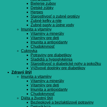
Bielenie zubov
Detské zúbky
Herpes
Starostlivosť o zubné protézy
Zubné kefky a nite
Zubné pasty a ústne vody
Imunita a vitamíny
Vitamíny a minerály
Vitamíny pre deti
Imunita a antioxidanty
Chudokrvnosť
Cukrovka
Potraviny pre diabetikov
Sladidlá a hypoglykémia
Starostlivosť o diabetické nohy a pokožku
Výživové doplnky pre diabetikov
Zdravý štýl
Imunita a vitamíny
Vitamíny a minerály
Vitamíny pre deti
Imunita a antioxidanty
Chudokrvnosť
Diéta a životný štýl
Bezlepkové a bezlaktózové potraviny
Detoxikácia