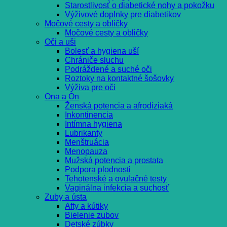
Starostlivosť o diabetické nohy a pokožku
Výživové doplnky pre diabetikov
Močové cesty a obličky
Močové cesty a obličky
Oči a uši
Bolesť a hygiena uší
Chrániče sluchu
Podráždené a suché oči
Roztoky na kontaktné šošovky
Výživa pre oči
Ona a On
Ženská potencia a afrodiziaká
Inkontinencia
Intímna hygiena
Lubrikanty
Menštruácia
Menopauza
Mužská potencia a prostata
Podpora plodnosti
Tehotenské a ovulačné testy
Vaginálna infekcia a suchosť
Zuby a ústa
Afty a kútiky
Bielenie zubov
Detské zúbky