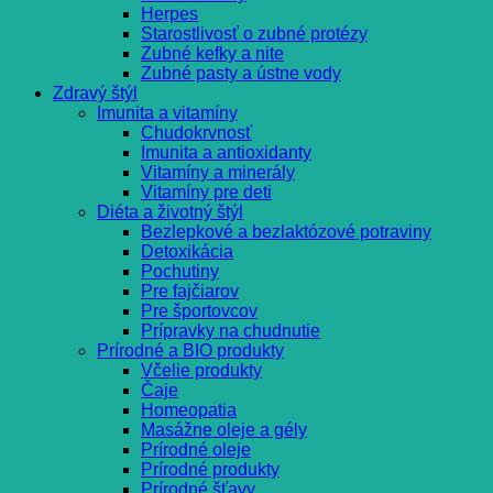
Herpes
Starostlivosť o zubné protézy
Zubné kefky a nite
Zubné pasty a ústne vody
Zdravý štýl
Imunita a vitamíny
Chudokrvnosť
Imunita a antioxidanty
Vitamíny a minerály
Vitamíny pre deti
Diéta a životný štýl
Bezlepkové a bezlaktózové potraviny
Detoxikácia
Pochutiny
Pre fajčiarov
Pre športovcov
Prípravky na chudnutie
Prírodné a BIO produkty
Včelie produkty
Čaje
Homeopatia
Masážne oleje a gély
Prírodné oleje
Prírodné produkty
Prírodné šťavy