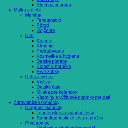
Slnečná ochrana
Matka a dieťa
Mamina
Tehotenstvo
Pôrod
Dojčenie
Deti
Kojenie
Kŕmenie
Prebaľovanie
Kozmetika a hygiena
Detské potreby
Bolesť a horúčka
Prvé zúbky
Detská výživa
Výživa
Detské čaje
Mlieka pre kojencov
Vitamíny a výživové doplnky pre deti
Zdravotnícke pomôcky
Diagnostické testy
Tehotenské a ovulačné testy
Samodiagnostické testy a prúžky
Prvá pomoc