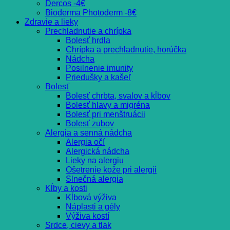
Dercos -4€
Bioderma Photoderm -8€
Zdravie a lieky
Prechladnutie a chrípka
Bolesť hrdla
Chrípka a prechladnutie, horúčka
Nádcha
Posilnenie imunity
Priedušky a kašeľ
Bolesť
Bolesť chrbta, svalov a kĺbov
Bolesť hlavy a migréna
Bolesť pri menštruácii
Bolesť zubov
Alergia a senná nádcha
Alergia očí
Alergická nádcha
Lieky na alergiu
Ošetrenie kože pri alergii
Slnečná alergia
Kĺby a kosti
Kĺbová výživa
Náplasti a gély
Výživa kostí
Srdce, cievy a tlak