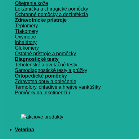
Ošetrenie kože
Lekárnička a chirugické pomôcky
Ochranné pomôcky a dezinfekcia
Zdravotnícke prístroje
Teplomery
Tlakomery
Oxymetre
Inhalátory
Glukomery
Ostatné prístroje a pomôcky
Diagnostické testy
Tehotenské a ovulačné testy
Samodiagnostické testy a prúžky
Ortopedické pomôcky
Zdravotná obuv a oblečenie
Termofory, chladivé a hrejivé vankúšiky
Pomôcky na inkotinenciu
Veterina