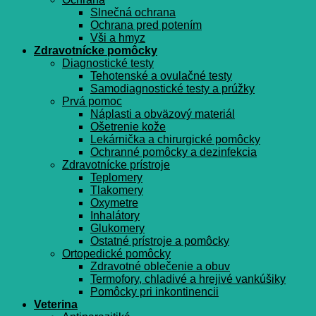
Slnečná ochrana
Ochrana pred potením
Vši a hmyz
Zdravotnícke pomôcky
Diagnostické testy
Tehotenské a ovulačné testy
Samodiagnostické testy a prúžky
Prvá pomoc
Náplasti a obväzový materiál
Ošetrenie kože
Lekárnička a chirurgické pomôcky
Ochranné pomôcky a dezinfekcia
Zdravotnícke prístroje
Teplomery
Tlakomery
Oxymetre
Inhalátory
Glukomery
Ostatné prístroje a pomôcky
Ortopedické pomôcky
Zdravotné oblečenie a obuv
Termofory, chladivé a hrejivé vankúšiky
Pomôcky pri inkontinencii
Veterina