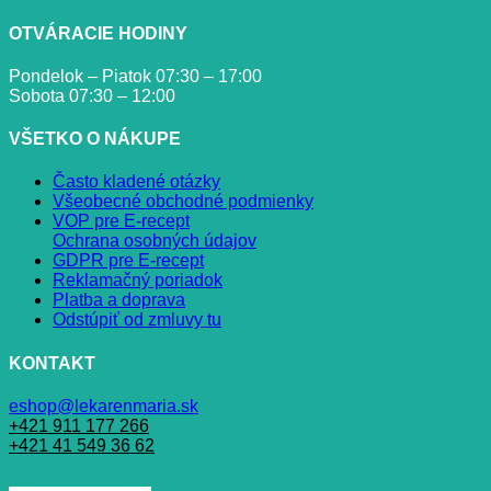
OTVÁRACIE HODINY
Pondelok – Piatok 07:30 – 17:00
Sobota 07:30 – 12:00
VŠETKO O NÁKUPE
Často kladené otázky
Všeobecné obchodné podmienky
VOP pre E-recept
Ochrana osobných údajov
GDPR pre E-recept
Reklamačný poriadok
Platba a doprava
Odstúpiť od zmluvy tu
KONTAKT
eshop@lekarenmaria.sk
+421 911 177 266
+421 41 549 36 62