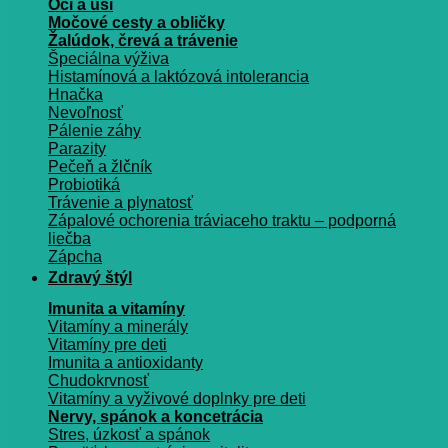
Oči a uši
Močové cesty a obličky
Žalúdok, črevá a trávenie
Špeciálna výživa
Histamínová a laktózová intolerancia
Hnačka
Nevoľnosť
Pálenie záhy
Parazity
Pečeň a žlčník
Probiotiká
Trávenie a plynatosť
Zápalové ochorenia tráviaceho traktu – podporná
liečba
Zápcha
Zdravý štýl
Imunita a vitamíny
Vitamíny a minerály
Vitamíny pre deti
Imunita a antioxidanty
Chudokrvnosť
Vitamíny a vyživové doplnky pre deti
Nervy, spánok a koncetrácia
Stres, úzkosť a spánok