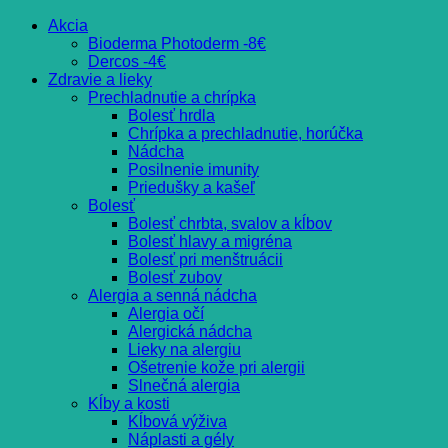
Akcia
Bioderma Photoderm -8€
Dercos -4€
Zdravie a lieky
Prechladnutie a chrípka
Bolesť hrdla
Chrípka a prechladnutie, horúčka
Nádcha
Posilnenie imunity
Priedušky a kašeľ
Bolesť
Bolesť chrbta, svalov a kĺbov
Bolesť hlavy a migréna
Bolesť pri menštruácii
Bolesť zubov
Alergia a senná nádcha
Alergia očí
Alergická nádcha
Lieky na alergiu
Ošetrenie kože pri alergii
Slnečná alergia
Kĺby a kosti
Kĺbová výživa
Náplasti a gély