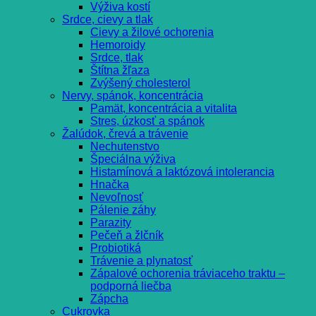
Výživa kostí
Srdce, cievy a tlak
Cievy a žilové ochorenia
Hemoroidy
Srdce, tlak
Štítna žľaza
Zvýšený cholesterol
Nervy, spánok, koncentrácia
Pamät, koncentrácia a vitalita
Stres, úzkosť a spánok
Žalúdok, črevá a trávenie
Nechutenstvo
Špeciálna výživa
Histamínová a laktózová intolerancia
Hnačka
Nevoľnosť
Pálenie záhy
Parazity
Pečeň a žlčník
Probiotiká
Trávenie a plynatosť
Zápalové ochorenia tráviaceho traktu –
podporná liečba
Zápcha
Cukrovka