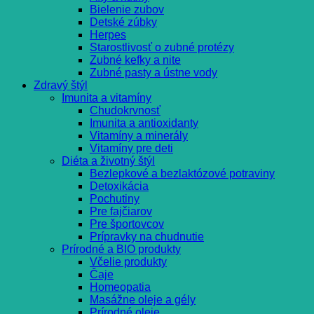
Bielenie zubov
Detské zúbky
Herpes
Starostlivosť o zubné protézy
Zubné kefky a nite
Zubné pasty a ústne vody
Zdravý štýl
Imunita a vitamíny
Chudokrvnosť
Imunita a antioxidanty
Vitamíny a minerály
Vitamíny pre deti
Diéta a životný štýl
Bezlepkové a bezlaktózové potraviny
Detoxikácia
Pochutiny
Pre fajčiarov
Pre športovcov
Prípravky na chudnutie
Prírodné a BIO produkty
Včelie produkty
Čaje
Homeopatia
Masážne oleje a gély
Prírodné oleje