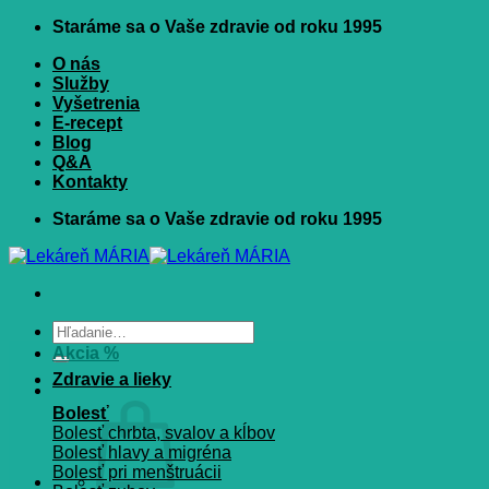
Skip
Staráme sa o Vaše zdravie od roku 1995
to
O nás
content
Služby
Vyšetrenia
E-recept
Blog
Q&A
Kontakty
Staráme sa o Vaše zdravie od roku 1995
Hľadať:
Akcia %
Zdravie a lieky
Bolesť
Bolesť chrbta, svalov a kĺbov
Bolesť hlavy a migréna
Bolesť pri menštruácii