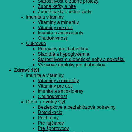
Starostlivosť o zubné protézy
Zubné kefky a nite
Zubné pasty a ústne vody
Imunita a vitamíny
Vitamíny a minerály
Vitamíny pre deti
Imunita a antioxidanty
Chudokrvnosť
Cukrovka
Potraviny pre diabetikov
Sladidlá a hypoglykémia
Starostlivosť o diabetické nohy a pokožku
Výživové doplnky pre diabetikov
Zdravý štýl
Imunita a vitamíny
Vitamíny a minerály
Vitamíny pre deti
Imunita a antioxidanty
Chudokrvnosť
Diéta a životný štýl
Bezlepkové a bezlaktózové potraviny
Detoxikácia
Pochutiny
Pre fajčiarov
Pre športovcov