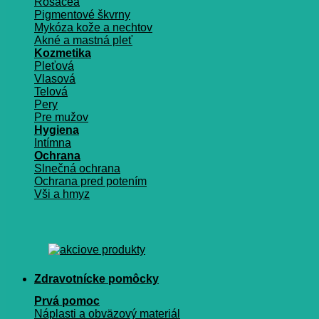
Rosacea
Pigmentové škvrny
Mykóza kože a nechtov
Akné a mastná pleť
Kozmetika
Pleťová
Vlasová
Telová
Pery
Pre mužov
Hygiena
Intímna
Ochrana
Slnečná ochrana
Ochrana pred potením
Vši a hmyz
Zdravotnícke pomôcky
Prvá pomoc
Náplasti a obväzový materiál