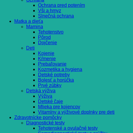
Ochrana pred potením
Vši a hmyz
Slnečná ochrana
Matka a dieťa
Mamina
Tehotenstvo
Pôrod
Dojčenie
Deti
Kojenie
Kŕmenie
Prebaľovanie
Kozmetika a hygiena
Detské potreby
Bolesť a horúčka
Prvé zúbky
Detská výživa
Výživa
Detské čaje
Mlieka pre kojencov
Vitamíny a výživové doplnky pre deti
Zdravotnícke pomôcky
Diagnostické testy
Tehotenské a ovulačné testy