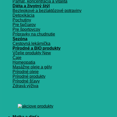
Pamäť, koncentrácia a vitalita
Diéta a životný štýl
Bezlepkové a bezlaktózové potraviny
Detoxikácia
Pochutiny
Pre fajčiarov
Pre športovcov
Prípravky na chudnutie
Sezóna
Cestovná lekárnička
Prírodné a BIO produkty
Včelie produkty
Čaje
Homeopatia
Masážne oleje a gély
Prírodné oleje
Prírodné produkty
Prírodné šťavy
Zdravá výživa
Matka a dieťa