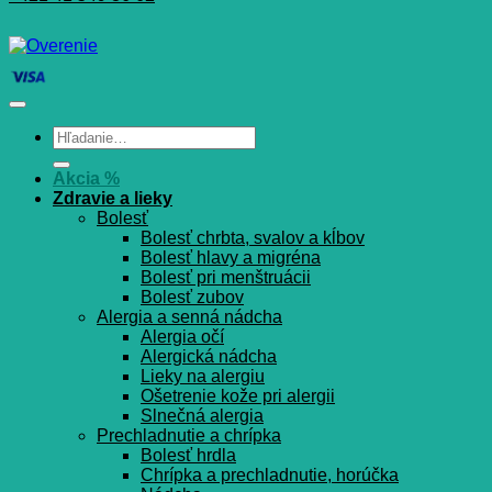
Hľadať:
Akcia %
Zdravie a lieky
Bolesť
Bolesť chrbta, svalov a kĺbov
Bolesť hlavy a migréna
Bolesť pri menštruácii
Bolesť zubov
Alergia a senná nádcha
Alergia očí
Alergická nádcha
Lieky na alergiu
Ošetrenie kože pri alergii
Slnečná alergia
Prechladnutie a chrípka
Bolesť hrdla
Chrípka a prechladnutie, horúčka