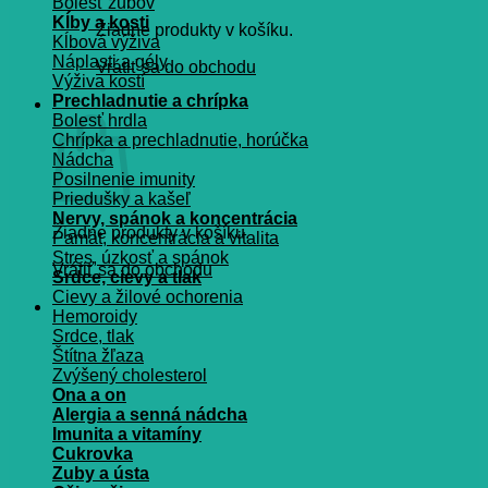
Bolesť zubov
Kĺby a kosti
Žiadne produkty v košíku.
Kĺbová výživa
Náplasti a gély
Vrátiť sa do obchodu
Výživa kostí
Prechladnutie a chrípka
Košík
Bolesť hrdla
Chrípka a prechladnutie, horúčka
Nádcha
Posilnenie imunity
Priedušky a kašeľ
Nervy, spánok a koncentrácia
Žiadne produkty v košíku.
Pamät, koncentrácia a vitalita
Stres, úzkosť a spánok
Vrátiť sa do obchodu
Srdce, cievy a tlak
Cievy a žilové ochorenia
Hemoroidy
Srdce, tlak
Štítna žľaza
Zvýšený cholesterol
Ona a on
Alergia a senná nádcha
Imunita a vitamíny
Cukrovka
Zuby a ústa