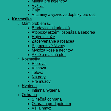
Mlieka pre kojencov
Výživa
Čaje
Vitamíny a výživové doplnky pre deti
Kozmetika
Mám problém s…
Bradavice a kurie oká
Atopický ekzém, psoriáza a seborea
Hojenie kože
Začervenanie a rosacea
Pigmentové škvrny
Mykóza kože a nechtov
Akné a mastná pleť
Kozmetika
Pleťová
Vlasová
Telová
Na pery
Pre mužov
Hygiena
Intímna hygiena
Ochrana
Slnečná ochrana
Ochrana pred potením
Vši a hmyz