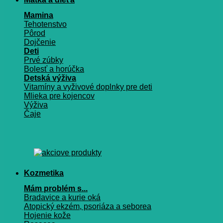
Mamina
Tehotenstvo
Pôrod
Dojčenie
Deti
Prvé zúbky
Bolesť a horúčka
Detská výživa
Vitamíny a vyživové doplnky pre deti
Mlieka pre kojencov
Výživa
Čaje
Kozmetika
Mám problém s...
Bradavice a kurie oká
Atopický ekzém, psoriáza a seborea
Hojenie kože