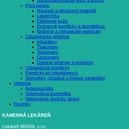
Samodiagnostické testy a prúžky
Prvá pomoc
Náplasti a obväzový materiál
Lekárnička
Ošetrenie kože
Ochranné pomôcky a dezinfekcia
Nožnice a chirurgické pomôcky
Zdravotnícke prístroje
Inhalátory
Tlakomery
Teplomery
Glukomery
Ostatné prístroje a pomôcky
Ortopedické pomôcky
Pomôcky pri inkontinencii
Termofory, chladivé a hrejivé vankúšiky
Veterina
Antiparazitiká
Veterinárna kozmetika
Veterinárne doplnky stravy
Novinky
KAMENNÁ LEKÁREŇ
Lekáreň MÁRIA, s.r.o