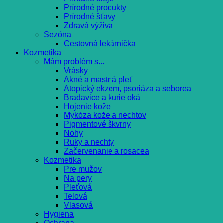
Prírodné produkty
Prírodné šťavy
Zdravá výživa
Sezóna
Cestovná lekárnička
Kozmetika
Mám problém s...
Vrásky
Akné a mastná pleť
Atopický ekzém, psoriáza a seborea
Bradavice a kurie oká
Hojenie kože
Mykóza kože a nechtov
Pigmentové škvrny
Nohy
Ruky a nechty
Začervenanie a rosacea
Kozmetika
Pre mužov
Na pery
Pleťová
Telová
Vlasová
Hygiena
Ochrana