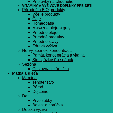
Prípravky na chudnutie
VITAMÍNY A VÝŽIVOVÉ DOPLNKY PRE DETI
Prírodné a BIO produkty
Včelie produkty
Čaje
Homeopatia
Masážne oleje a gély
Prírodné oleje
Prírodné produkty
Prírodné šťavy
Zdravá výživa
Nervy, spánok, koncentrácia
Pamät, koncentrácia a vitalita
Stres, úzkosť a spánok
Sezóna
Cestovná lekárnička
Matka a dieťa
Mamina
Tehotenstvo
Pôrod
Dojčenie
Deti
Prvé zúbky
Bolesť a horúčka
Detská výživa