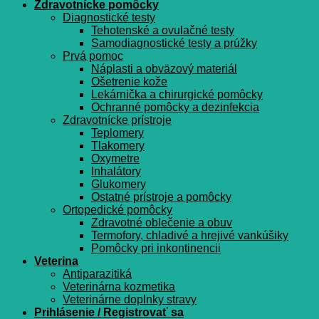
Zdravotnícke pomôcky
Diagnostické testy
Tehotenské a ovulačné testy
Samodiagnostické testy a prúžky
Prvá pomoc
Náplasti a obväzový materiál
Ošetrenie kože
Lekárnička a chirurgické pomôcky
Ochranné pomôcky a dezinfekcia
Zdravotnícke prístroje
Teplomery
Tlakomery
Oxymetre
Inhalátory
Glukomery
Ostatné prístroje a pomôcky
Ortopedické pomôcky
Zdravotné oblečenie a obuv
Termofory, chladivé a hrejivé vankúšiky
Pomôcky pri inkontinencii
Veterina
Antiparazitiká
Veterinárna kozmetika
Veterinárne doplnky stravy
Prihlásenie / Registrovať sa