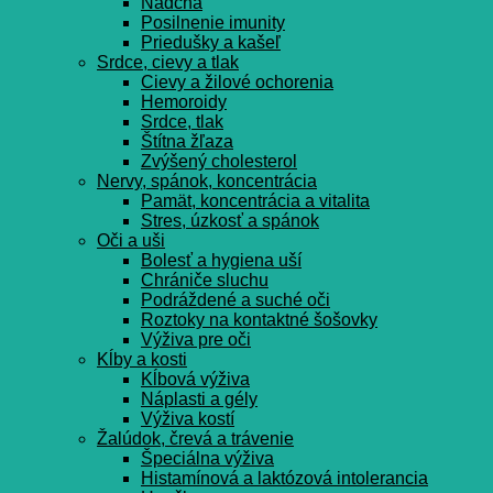
Nádcha
Posilnenie imunity
Priedušky a kašeľ
Srdce, cievy a tlak
Cievy a žilové ochorenia
Hemoroidy
Srdce, tlak
Štítna žľaza
Zvýšený cholesterol
Nervy, spánok, koncentrácia
Pamät, koncentrácia a vitalita
Stres, úzkosť a spánok
Oči a uši
Bolesť a hygiena uší
Chrániče sluchu
Podráždené a suché oči
Roztoky na kontaktné šošovky
Výživa pre oči
Kĺby a kosti
Kĺbová výživa
Náplasti a gély
Výživa kostí
Žalúdok, črevá a trávenie
Špeciálna výživa
Histamínová a laktózová intolerancia