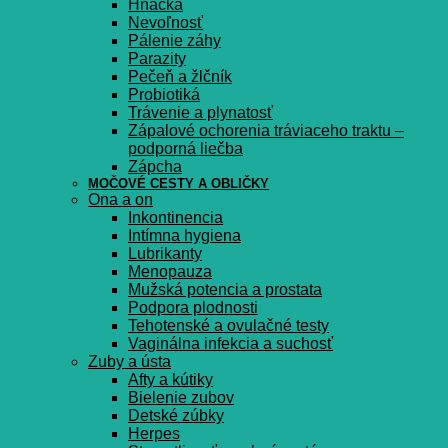
Hnačka
Nevoľnosť
Pálenie záhy
Parazity
Pečeň a žlčník
Probiotiká
Trávenie a plynatosť
Zápalové ochorenia tráviaceho traktu –
podporná liečba
Zápcha
MOČOVÉ CESTY A OBLIČKY
Ona a on
Inkontinencia
Intímna hygiena
Lubrikanty
Menopauza
Mužská potencia a prostata
Podpora plodnosti
Tehotenské a ovulačné testy
Vaginálna infekcia a suchosť
Zuby a ústa
Afty a kútiky
Bielenie zubov
Detské zúbky
Herpes