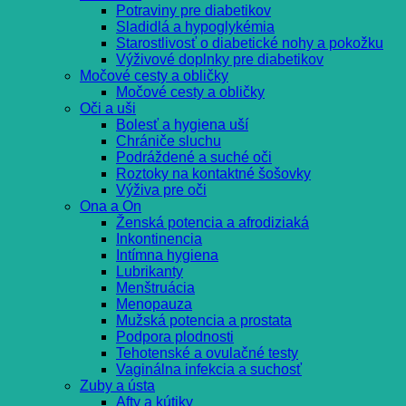
Potraviny pre diabetikov
Sladidlá a hypoglykémia
Starostlivosť o diabetické nohy a pokožku
Výživové doplnky pre diabetikov
Močové cesty a obličky
Močové cesty a obličky
Oči a uši
Bolesť a hygiena uší
Chrániče sluchu
Podráždené a suché oči
Roztoky na kontaktné šošovky
Výživa pre oči
Ona a On
Ženská potencia a afrodiziaká
Inkontinencia
Intímna hygiena
Lubrikanty
Menštruácia
Menopauza
Mužská potencia a prostata
Podpora plodnosti
Tehotenské a ovulačné testy
Vaginálna infekcia a suchosť
Zuby a ústa
Afty a kútiky