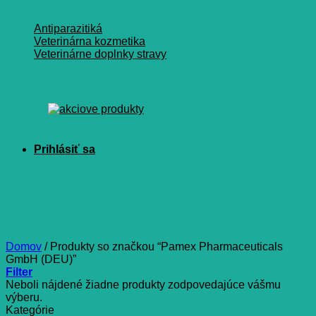
Antiparazitiká
Veterinárna kozmetika
Veterinárne doplnky stravy
Pamex Pharmaceuticals
GmbH (DEU)
Domov
/
Produkty so značkou “Pamex Pharmaceuticals
GmbH (DEU)”
Filter
Neboli nájdené žiadne produkty zodpovedajúce vášmu
výberu.
Kategórie