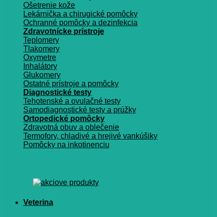
Ošetrenie kože
Lekárnička a chirugické pomôcky
Ochranné pomôcky a dezinfekcia
Zdravotnícke prístroje
Teplomery
Tlakomery
Oxymetre
Inhalátory
Glukomery
Ostatné prístroje a pomôcky
Diagnostické testy
Tehotenské a ovulačné testy
Samodiagnostické testy a prúžky
Ortopedické pomôcky
Zdravotná obuv a oblečenie
Termofory, chladivé a hrejivé vankúšiky
Pomôcky na inkotinenciu
Veterina