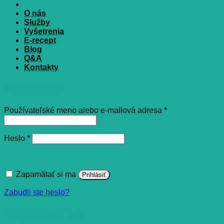
O nás
Služby
Vyšetrenia
E-recept
Blog
Q&A
Kontakty
Prihlásenie
Povinné
Používateľské meno alebo e-mailová adresa
*
Povinné
Heslo
*
Zapamätať si ma
Prihlásiť
Zabudli ste heslo?
Registrovať sa