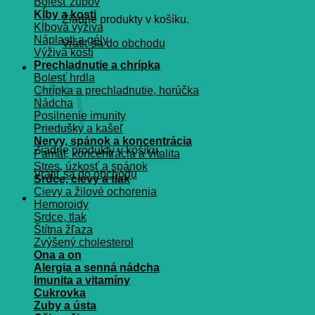
Bolesť zubov
Kĺby a kosti
Žiadne produkty v košíku.
Kĺbová výživa
Náplasti a gély
Vrátiť sa do obchodu
Výživa kostí
Prechladnutie a chrípka
Košík
Bolesť hrdla
Chrípka a prechladnutie, horúčka
Nádcha
Posilnenie imunity
Priedušky a kašeľ
Nervy, spánok a koncentrácia
Žiadne produkty v košíku.
Pamät, koncentrácia a vitalita
Stres, úzkosť a spánok
Vrátiť sa do obchodu
Srdce, cievy a tlak
Cievy a žilové ochorenia
Hemoroidy
Srdce, tlak
Štítna žľaza
Zvýšený cholesterol
Ona a on
Alergia a senná nádcha
Imunita a vitamíny
Cukrovka
Zuby a ústa