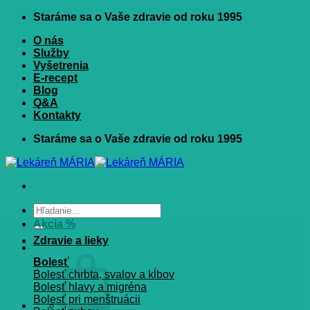
Skip
Staráme sa o Vaše zdravie od roku 1995
to
O nás
content
Služby
Vyšetrenia
E-recept
Blog
Q&A
Kontakty
Staráme sa o Vaše zdravie od roku 1995
Hľadať:
Akcia %
Zdravie a lieky
Bolesť
Bolesť chrbta, svalov a kĺbov
Bolesť hlavy a migréna
Bolesť pri menštruácii