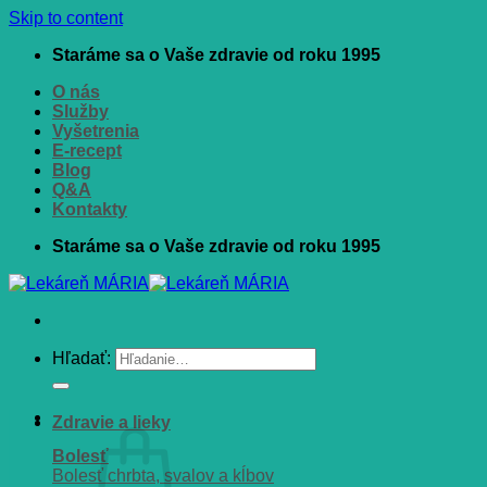
Skip to content
Staráme sa o Vaše zdravie od roku 1995
O nás
Služby
Vyšetrenia
E-recept
Blog
Q&A
Kontakty
Staráme sa o Vaše zdravie od roku 1995
Hľadať:
Zdravie a lieky
Bolesť
Bolesť chrbta, svalov a kĺbov