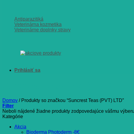
Antiparazitiká
Veterinárna kozmetika
Veterinárne doplnky stravy
Suncrest Teas (PVT) LTD
Domov
/
Produkty so značkou “Suncrest Teas (PVT) LTD”
Filter
Neboli nájdené žiadne produkty zodpovedajúce vášmu výberu
Kategórie
Akcia
Bioderma Photoderm -8€