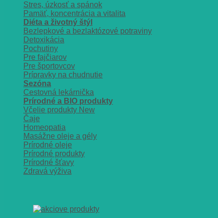
Stres, úzkosť a spánok
Pamäť, koncentrácia a vitalita
Diéta a životný štýl
Bezlepkové a bezlaktózové potraviny
Detoxikácia
Pochutiny
Pre fajčiarov
Pre športovcov
Prípravky na chudnutie
Sezóna
Cestovná lekárnička
Prírodné a BIO produkty
Včelie produkty
Čaje
Homeopatia
Masážne oleje a gély
Prírodné oleje
Prírodné produkty
Prírodné šťavy
Zdravá výživa