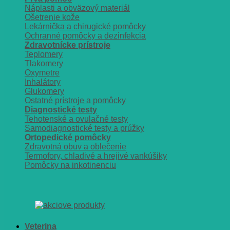
Náplasti a obväzový materiál
Ošetrenie kože
Lekárnička a chirugické pomôcky
Ochranné pomôcky a dezinfekcia
Zdravotnícke prístroje
Teplomery
Tlakomery
Oxymetre
Inhalátory
Glukomery
Ostatné prístroje a pomôcky
Diagnostické testy
Tehotenské a ovulačné testy
Samodiagnostické testy a prúžky
Ortopedické pomôcky
Zdravotná obuv a oblečenie
Termofory, chladivé a hrejivé vankúšiky
Pomôcky na inkotinenciu
Veterina