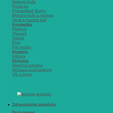
Hojenie kože
Rosacea
Pigmentové škvrny
Mykóza kože a nechtov
Akné a mastná pleť
Kozmetika
Pleťová
Vlasová
Telová
Pery
Pre mužov
Hygiena
Intímna
Ochrana
Slnečná ochrana
Ochrana pred potením
Vši a hmyz
Zdravotnícke pomôcky
Prvá pomoc