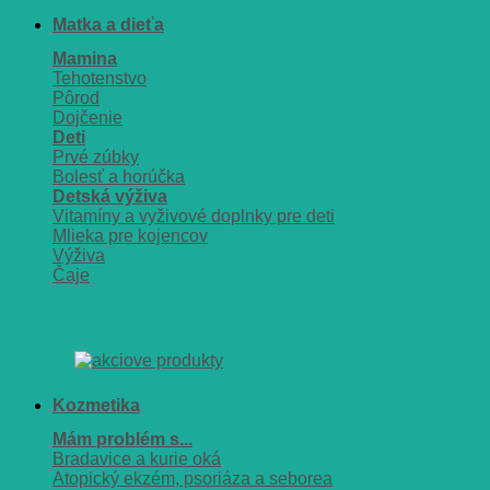
Matka a dieťa
Mamina
Tehotenstvo
Pôrod
Dojčenie
Deti
Prvé zúbky
Bolesť a horúčka
Detská výživa
Vitamíny a vyživové doplnky pre deti
Mlieka pre kojencov
Výživa
Čaje
Kozmetika
Mám problém s...
Bradavice a kurie oká
Atopický ekzém, psoriáza a seborea