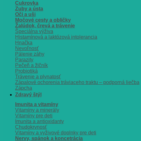
Cukrovka
Zuby a ústa
Oči a uši
Močové cesty a obličky
Žalúdok, črevá a trávenie
Špeciálna výživa
Histamínová a laktózová intolerancia
Hnačka
Nevoľnosť
Pálenie záhy
Parazity
Pečeň a žlčník
Probiotiká
Trávenie a plynatosť
Zápalové ochorenia tráviaceho traktu – podporná liečba
Zápcha
Zdravý štýl
Imunita a vitamíny
Vitamíny a minerály
Vitamíny pre deti
Imunita a antioxidanty
Chudokrvnosť
Vitamíny a vyživové doplnky pre deti
Nervy, spánok a koncetrácia