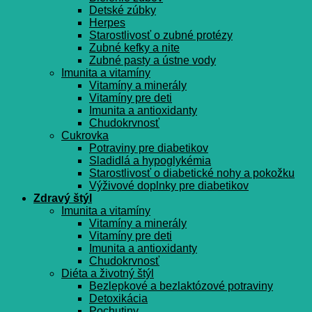
Detské zúbky
Herpes
Starostlivosť o zubné protézy
Zubné kefky a nite
Zubné pasty a ústne vody
Imunita a vitamíny
Vitamíny a minerály
Vitamíny pre deti
Imunita a antioxidanty
Chudokrvnosť
Cukrovka
Potraviny pre diabetikov
Sladidlá a hypoglykémia
Starostlivosť o diabetické nohy a pokožku
Výživové doplnky pre diabetikov
Zdravý štýl
Imunita a vitamíny
Vitamíny a minerály
Vitamíny pre deti
Imunita a antioxidanty
Chudokrvnosť
Diéta a životný štýl
Bezlepkové a bezlaktózové potraviny
Detoxikácia
Pochutiny