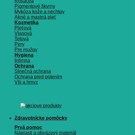
Rosacea
Pigmentové škvrny
Mykóza kože a nechtov
Akné a mastná pleť
Kozmetika
Pleťová
Vlasová
Telová
Pery
Pre mužov
Hygiena
Intímna
Ochrana
Slnečná ochrana
Ochrana pred potením
Vši a hmyz
Zdravotnícke pomôcky
Prvá pomoc
Náplasti a obväzový materiál