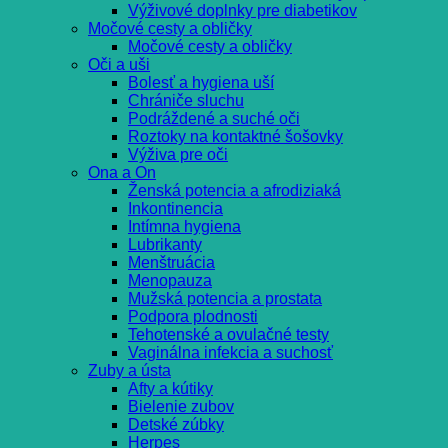
Výživové doplnky pre diabetikov
Močové cesty a obličky
Močové cesty a obličky
Oči a uši
Bolesť a hygiena uší
Chrániče sluchu
Podráždené a suché oči
Roztoky na kontaktné šošovky
Výživa pre oči
Ona a On
Ženská potencia a afrodiziaká
Inkontinencia
Intímna hygiena
Lubrikanty
Menštruácia
Menopauza
Mužská potencia a prostata
Podpora plodnosti
Tehotenské a ovulačné testy
Vaginálna infekcia a suchosť
Zuby a ústa
Afty a kútiky
Bielenie zubov
Detské zúbky
Herpes