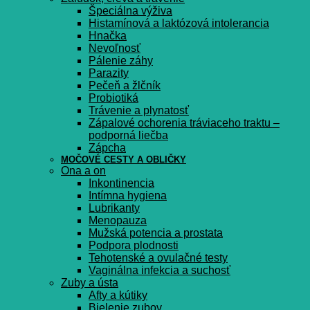
Špeciálna výživa
Histamínová a laktózová intolerancia
Hnačka
Nevoľnosť
Pálenie záhy
Parazity
Pečeň a žlčník
Probiotiká
Trávenie a plynatosť
Zápalové ochorenia tráviaceho traktu –
podporná liečba
Zápcha
MOČOVÉ CESTY A OBLIČKY
Ona a on
Inkontinencia
Intímna hygiena
Lubrikanty
Menopauza
Mužská potencia a prostata
Podpora plodnosti
Tehotenské a ovulačné testy
Vaginálna infekcia a suchosť
Zuby a ústa
Afty a kútiky
Bielenie zubov