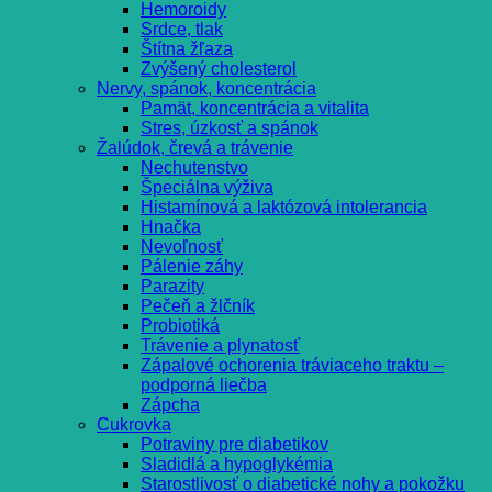
Hemoroidy
Srdce, tlak
Štítna žľaza
Zvýšený cholesterol
Nervy, spánok, koncentrácia
Pamät, koncentrácia a vitalita
Stres, úzkosť a spánok
Žalúdok, črevá a trávenie
Nechutenstvo
Špeciálna výživa
Histamínová a laktózová intolerancia
Hnačka
Nevoľnosť
Pálenie záhy
Parazity
Pečeň a žlčník
Probiotiká
Trávenie a plynatosť
Zápalové ochorenia tráviaceho traktu –
podporná liečba
Zápcha
Cukrovka
Potraviny pre diabetikov
Sladidlá a hypoglykémia
Starostlivosť o diabetické nohy a pokožku