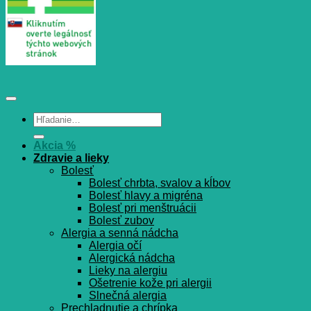
Hľadať:
Akcia %
Zdravie a lieky
Bolesť
Bolesť chrbta, svalov a kĺbov
Bolesť hlavy a migréna
Bolesť pri menštruácii
Bolesť zubov
Alergia a senná nádcha
Alergia očí
Alergická nádcha
Lieky na alergiu
Ošetrenie kože pri alergii
Slnečná alergia
Prechladnutie a chrípka