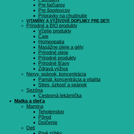
Pre fajčiarov
Pre športovcov
Prípravky na chudnutie
VITAMÍNY A VÝŽIVOVÉ DOPLNKY PRE DETI
Prírodné a BIO produkty
Včelie produkty
Čaje
Homeopatia
Masážne oleje a gély
Prírodné oleje
Prírodné produkty
Prírodné šťavy
Zdravá výživa
Nervy, spánok, koncentrácia
Pamät, koncentrácia a vitalita
Stres, úzkosť a spánok
Sezóna
Cestovná lekárnička
Matka a dieťa
Mamina
Tehotenstvo
Pôrod
Dojčenie
Deti
Prvé zúbky