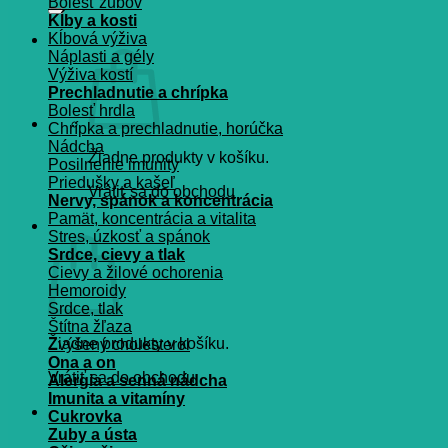
Bolesť zubov
Kĺby a kosti
Kĺbová výživa
Náplasti a gély
Výživa kostí
Prechladnutie a chrípka
Bolesť hrdla
Chrípka a prechladnutie, horúčka
Nádcha
Žiadne produkty v košíku.
Posilnenie imunity
Priedušky a kašeľ
Vrátiť sa do obchodu
Nervy, spánok a koncentrácia
Pamät, koncentrácia a vitalita
Košík
Stres, úzkosť a spánok
Srdce, cievy a tlak
Cievy a žilové ochorenia
Hemoroidy
Srdce, tlak
Štítna žľaza
Žiadne produkty v košíku.
Zvýšený cholesterol
Ona a on
Vrátiť sa do obchodu
Alergia a senná nádcha
Imunita a vitamíny
Cukrovka
Zuby a ústa