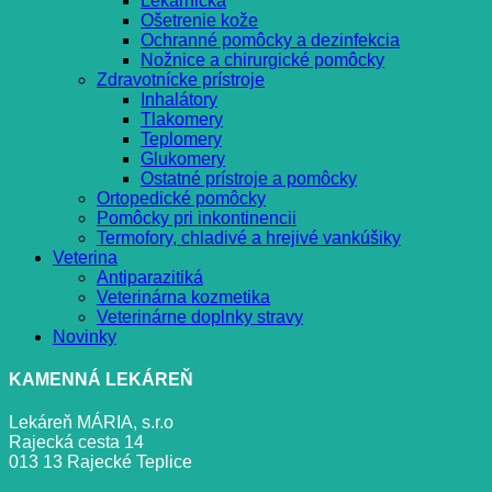
Lekárnička
Ošetrenie kože
Ochranné pomôcky a dezinfekcia
Nožnice a chirurgické pomôcky
Zdravotnícke prístroje
Inhalátory
Tlakomery
Teplomery
Glukomery
Ostatné prístroje a pomôcky
Ortopedické pomôcky
Pomôcky pri inkontinencii
Termofory, chladivé a hrejivé vankúšiky
Veterina
Antiparazitiká
Veterinárna kozmetika
Veterinárne doplnky stravy
Novinky
KAMENNÁ LEKÁREŇ
Lekáreň MÁRIA, s.r.o
Rajecká cesta 14
013 13 Rajecké Teplice