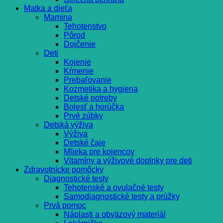
Matka a dieťa
Mamina
Tehotenstvo
Pôrod
Dojčenie
Deti
Kojenie
Kŕmenie
Prebaľovanie
Kozmetika a hygiena
Detské potreby
Bolesť a horúčka
Prvé zúbky
Detská výživa
Výživa
Detské čaje
Mlieka pre kojencov
Vitamíny a výživové doplnky pre deti
Zdravotnícke pomôcky
Diagnostické testy
Tehotenské a ovulačné testy
Samodiagnostické testy a prúžky
Prvá pomoc
Náplasti a obväzový materiál