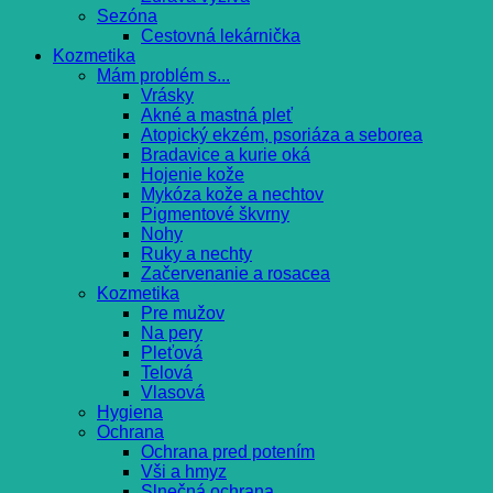
Sezóna
Cestovná lekárnička
Kozmetika
Mám problém s...
Vrásky
Akné a mastná pleť
Atopický ekzém, psoriáza a seborea
Bradavice a kurie oká
Hojenie kože
Mykóza kože a nechtov
Pigmentové škvrny
Nohy
Ruky a nechty
Začervenanie a rosacea
Kozmetika
Pre mužov
Na pery
Pleťová
Telová
Vlasová
Hygiena
Ochrana
Ochrana pred potením
Vši a hmyz
Slnečná ochrana