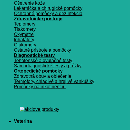
Ošetrenie kože
Lekárnička a chirugické pomôcky
Ochranné pomôcky a dezinfekcia
Zdravotnícke prístroje
Teplomery
Tlakomery
Oxymetre
Inhalátory
Glukomery
Ostatné prístroje a pomôcky
Diagnostické testy
Tehotenské a ovulačné testy
Samodiagnostické testy a prúžky
Ortopedické pomôcky
Zdravotná obuv a oblečenie
Termofory, chladivé a hrejivé vankúšiky
Pomôcky na inkotinenciu
Veterina