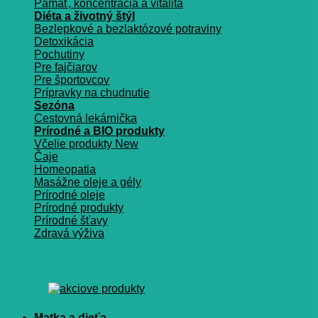
Pamäť, koncentrácia a vitalita
Diéta a životný štýl
Bezlepkové a bezlaktózové potraviny
Detoxikácia
Pochutiny
Pre fajčiarov
Pre športovcov
Prípravky na chudnutie
Sezóna
Cestovná lekárnička
Prírodné a BIO produkty
Včelie produkty
Čaje
Homeopatia
Masážne oleje a gély
Prírodné oleje
Prírodné produkty
Prírodné šťavy
Zdravá výživa
Matka a dieťa