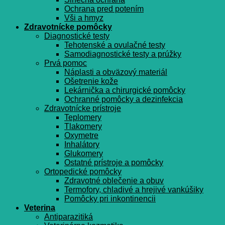
Ochrana pred potením
Vši a hmyz
Zdravotnícke pomôcky
Diagnostické testy
Tehotenské a ovulačné testy
Samodiagnostické testy a prúžky
Prvá pomoc
Náplasti a obväzový materiál
Ošetrenie kože
Lekárnička a chirurgické pomôcky
Ochranné pomôcky a dezinfekcia
Zdravotnícke prístroje
Teplomery
Tlakomery
Oxymetre
Inhalátory
Glukomery
Ostatné prístroje a pomôcky
Ortopedické pomôcky
Zdravotné oblečenie a obuv
Termofory, chladivé a hrejivé vankúšiky
Pomôcky pri inkontinencii
Veterina
Antiparazitiká