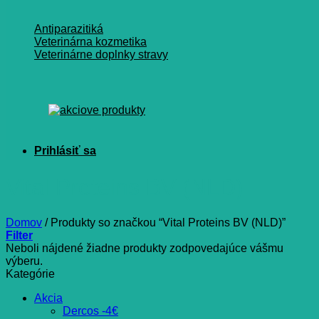
Antiparazitiká
Veterinárna kozmetika
Veterinárne doplnky stravy
Vital Proteins BV (NLD)
Domov
/
Produkty so značkou “Vital Proteins BV (NLD)”
Filter
Neboli nájdené žiadne produkty zodpovedajúce vášmu
výberu.
Kategórie
Akcia
Dercos -4€