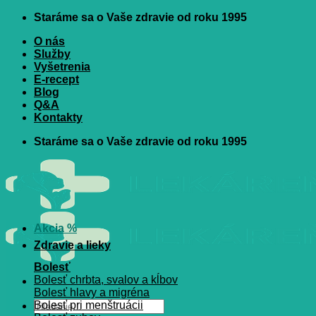
Skip
Staráme sa o Vaše zdravie od roku 1995
to
O nás
content
Služby
Vyšetrenia
E-recept
Blog
Q&A
Kontakty
Staráme sa o Vaše zdravie od roku 1995
Akcia %
Zdravie a lieky
Bolesť
Bolesť chrbta, svalov a kĺbov
Bolesť hlavy a migréna
Hľadať:
Bolesť pri menštruácii