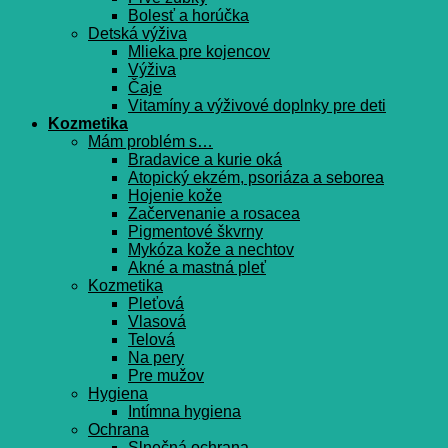
Bolesť a horúčka
Detská výživa
Mlieka pre kojencov
Výživa
Čaje
Vitamíny a výživové doplnky pre deti
Kozmetika
Mám problém s…
Bradavice a kurie oká
Atopický ekzém, psoriáza a seborea
Hojenie kože
Začervenanie a rosacea
Pigmentové škvrny
Mykóza kože a nechtov
Akné a mastná pleť
Kozmetika
Pleťová
Vlasová
Telová
Na pery
Pre mužov
Hygiena
Intímna hygiena
Ochrana
Slnečná ochrana