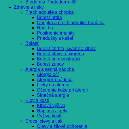
Bioderma Photoderm -8€
Zdravie a lieky
Prechladnutie a chrípka
Bolesť hrdla
Chrípka a prechladnutie, horúčka
Nádcha
Posilnenie imunity
Priedušky a kašeľ
Bolesť
Bolesť chrbta, svalov a kĺbov
Bolesť hlavy a migréna
Bolesť pri menštruácii
Bolesť zubov
Alergia a senná nádcha
Alergia očí
Alergická nádcha
Lieky na alergiu
Ošetrenie kože pri alergii
Slnečná alergia
Kĺby a kosti
Kĺbová výživa
Náplasti a gély
Výživa kostí
Srdce, cievy a tlak
Cievy a žilové ochorenia