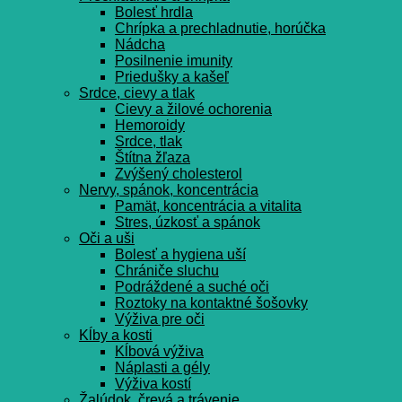
Bolesť hrdla
Chrípka a prechladnutie, horúčka
Nádcha
Posilnenie imunity
Priedušky a kašeľ
Srdce, cievy a tlak
Cievy a žilové ochorenia
Hemoroidy
Srdce, tlak
Štítna žľaza
Zvýšený cholesterol
Nervy, spánok, koncentrácia
Pamät, koncentrácia a vitalita
Stres, úzkosť a spánok
Oči a uši
Bolesť a hygiena uší
Chrániče sluchu
Podráždené a suché oči
Roztoky na kontaktné šošovky
Výživa pre oči
Kĺby a kosti
Kĺbová výživa
Náplasti a gély
Výživa kostí
Žalúdok, črevá a trávenie