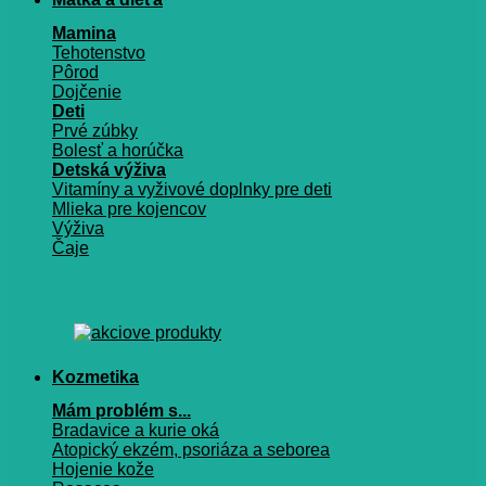
Mamina
Tehotenstvo
Pôrod
Dojčenie
Deti
Prvé zúbky
Bolesť a horúčka
Detská výživa
Vitamíny a vyživové doplnky pre deti
Mlieka pre kojencov
Výživa
Čaje
Kozmetika
Mám problém s...
Bradavice a kurie oká
Atopický ekzém, psoriáza a seborea
Hojenie kože