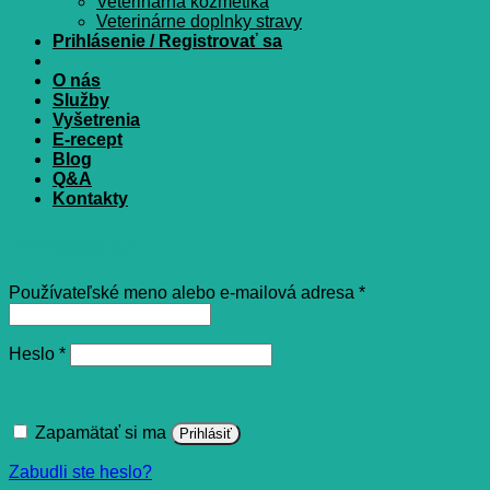
Veterinárna kozmetika
Veterinárne doplnky stravy
Prihlásenie / Registrovať sa
O nás
Služby
Vyšetrenia
E-recept
Blog
Q&A
Kontakty
Prihlásenie
Povinné
Používateľské meno alebo e-mailová adresa
*
Povinné
Heslo
*
Zapamätať si ma
Prihlásiť
Zabudli ste heslo?