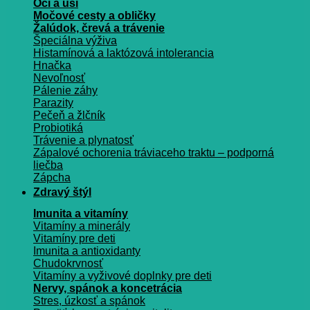
Oči a uši
Močové cesty a obličky
Žalúdok, črevá a trávenie
Špeciálna výživa
Histamínová a laktózová intolerancia
Hnačka
Nevoľnosť
Pálenie záhy
Parazity
Pečeň a žlčník
Probiotiká
Trávenie a plynatosť
Zápalové ochorenia tráviaceho traktu – podporná
liečba
Zápcha
Zdravý štýl
Imunita a vitamíny
Vitamíny a minerály
Vitamíny pre deti
Imunita a antioxidanty
Chudokrvnosť
Vitamíny a vyživové doplnky pre deti
Nervy, spánok a koncetrácia
Stres, úzkosť a spánok