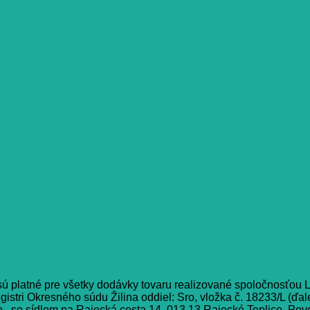
 platné pre všetky dodávky tovaru realizované spoločnosťou L
tri Okresného súdu Žilina oddiel: Sro, vložka č. 18233/L (ďale
., so sídlom na
Rajecká cesta 14, 013 13 Rajecké Teplice. Povol