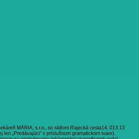
ekáreň MÁRIA, s.r.o., so sídlom Rajecká cesta14, 013 13
j len „Predávajúci“ v príslušnom gramatickom tvare).
enie na poskytovanie lekárenskej starostlivosti vydal