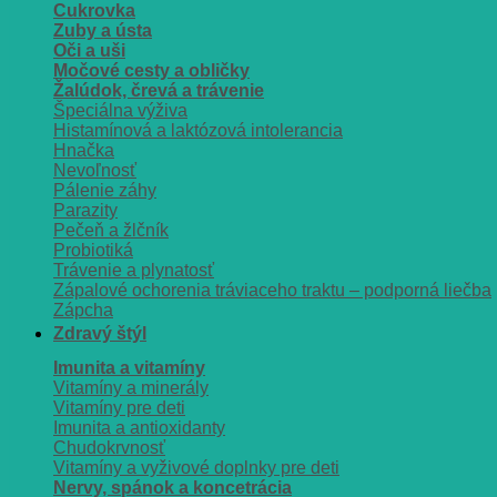
Cukrovka
Zuby a ústa
Oči a uši
Močové cesty a obličky
Žalúdok, črevá a trávenie
Špeciálna výživa
Histamínová a laktózová intolerancia
Hnačka
Nevoľnosť
Pálenie záhy
Parazity
Pečeň a žlčník
Probiotiká
Trávenie a plynatosť
Zápalové ochorenia tráviaceho traktu – podporná liečba
Zápcha
Zdravý štýl
Imunita a vitamíny
Vitamíny a minerály
Vitamíny pre deti
Imunita a antioxidanty
Chudokrvnosť
Vitamíny a vyživové doplnky pre deti
Nervy, spánok a koncetrácia