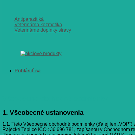
Antiparazitiká
Veterinárna kozmetika
Veterinárne doplnky stravy
Všeobecné obchodné podmienky
1. Všeobecné ustanovenia
1.1.
Tieto Všeobecné obchodné podmienky (ďalej len „VOP“) sú
Rajecké Teplice IČO : 36 696 781, zapísanou v Obchodnom regis
Predávajúci prevádzkuje verejnú lekáreň Lekáreň MÁRIA, s.r.o