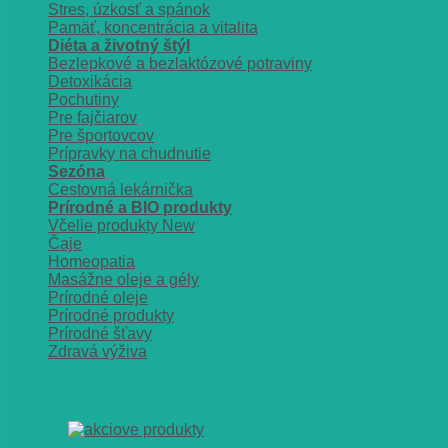
Stres, úzkosť a spánok
Pamäť, koncentrácia a vitalita
Diéta a životný štýl
Bezlepkové a bezlaktózové potraviny
Detoxikácia
Pochutiny
Pre fajčiarov
Pre športovcov
Prípravky na chudnutie
Sezóna
Cestovná lekárnička
Prírodné a BIO produkty
Včelie produkty
Čaje
Homeopatia
Masážne oleje a gély
Prírodné oleje
Prírodné produkty
Prírodné šťavy
Zdravá výživa