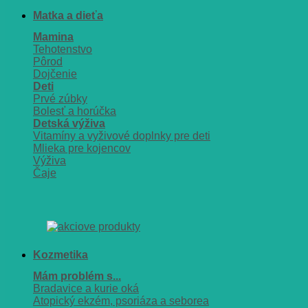
Matka a dieťa
Mamina
Tehotenstvo
Pôrod
Dojčenie
Deti
Prvé zúbky
Bolesť a horúčka
Detská výživa
Vitamíny a vyživové doplnky pre deti
Mlieka pre kojencov
Výživa
Čaje
Kozmetika
Mám problém s...
Bradavice a kurie oká
Atopický ekzém, psoriáza a seborea