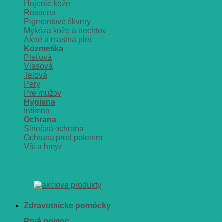
Hojenie kože
Rosacea
Pigmentové škvrny
Mykóza kože a nechtov
Akné a mastná pleť
Kozmetika
Pleťová
Vlasová
Telová
Pery
Pre mužov
Hygiena
Intímna
Ochrana
Slnečná ochrana
Ochrana pred potením
Vši a hmyz
Zdravotnícke pomôcky
Prvá pomoc