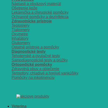
Náplasti a obväzový materiál
Ošetrenie kože
Lekárnička a chirugické pomôcky
Ochranné pomôcky a dezinfekcia
Zdravotnícke prístroje
Teplomery
Tlakomery
Oxymetre
Inhalátory
Glukomery
Ostatné prístroje a pomôcky
Diagnostické testy
Tehotenské a ovulačné testy
Samodiagnostické testy a prúžky
Ortopedické pomôcky
Zdravotná obuv a oblečenie
Termofory, chladivé a hrejivé vankúšiky
Pomôcky na inkotinenciu
Veterina