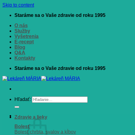
Skip to content
Staráme sa o Vaše zdravie od roku 1995
O nás
Služby
Vyšetrenia
E-recept
Blog
Q&A
Kontakty
Staráme sa o Vaše zdravie od roku 1995
Hľadať:
Zdravie a lieky
Bolesť
Bolesť chrbta, svalov a kĺbov