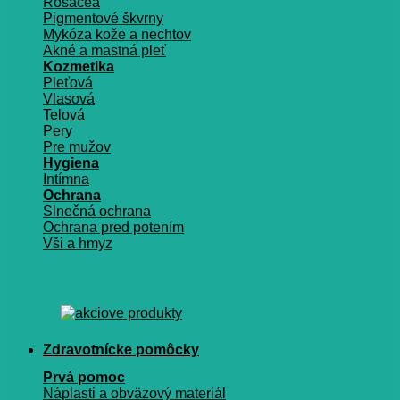
Rosacea
Pigmentové škvrny
Mykóza kože a nechtov
Akné a mastná pleť
Kozmetika
Pleťová
Vlasová
Telová
Pery
Pre mužov
Hygiena
Intímna
Ochrana
Slnečná ochrana
Ochrana pred potením
Vši a hmyz
Zdravotnícke pomôcky
Prvá pomoc
Náplasti a obväzový materiál