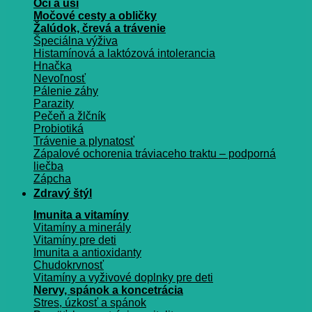
Oči a uši
Močové cesty a obličky
Žalúdok, črevá a trávenie
Špeciálna výživa
Histamínová a laktózová intolerancia
Hnačka
Nevoľnosť
Pálenie záhy
Parazity
Pečeň a žlčník
Probiotiká
Trávenie a plynatosť
Zápalové ochorenia tráviaceho traktu – podporná
liečba
Zápcha
Zdravý štýl
Imunita a vitamíny
Vitamíny a minerály
Vitamíny pre deti
Imunita a antioxidanty
Chudokrvnosť
Vitamíny a vyživové doplnky pre deti
Nervy, spánok a koncetrácia
Stres, úzkosť a spánok