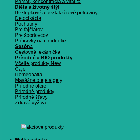
Pamäť, koncentrácia a vitalita
Diéta a životný štýl
Bezlepkové a bezlaktózové potraviny
Detoxikácia
Pochutiny
Pre fajčiarov
Pre športovcov
Prípravky na chudnutie
Sezóna
Cestovná lekárnička
Prírodné a BIO produkty
Včelie produkty
Čaje
Homeopatia
Masážne oleje a gély
Prírodné oleje
Prírodné produkty
Prírodné šťavy
Zdravá výživa
Matka a dieťa