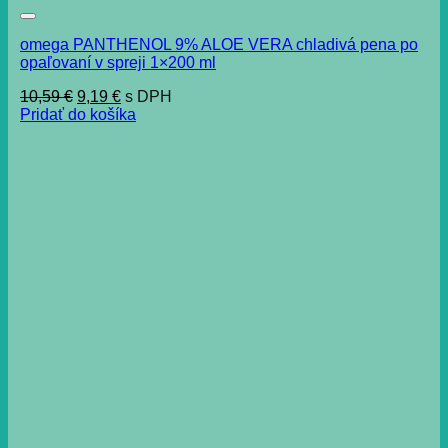
omega PANTHENOL 9% ALOE VERA chladivá pena po
opaľovaní v spreji 1×200 ml
Pôvodná
Aktuálna
10,59
€
9,19
€
s DPH
cena
cena
Pridať do košíka
bola:
je:
10,59 €.
9,19 €.