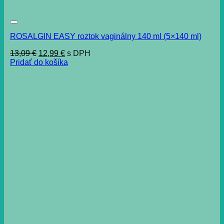
ROSALGIN EASY roztok vaginálny 140 ml (5×140 ml)
Pôvodná
Aktuálna
13,09
€
12,99
€
s DPH
cena
cena
Pridať do košíka
bola:
je:
13,09 €.
12,99 €.