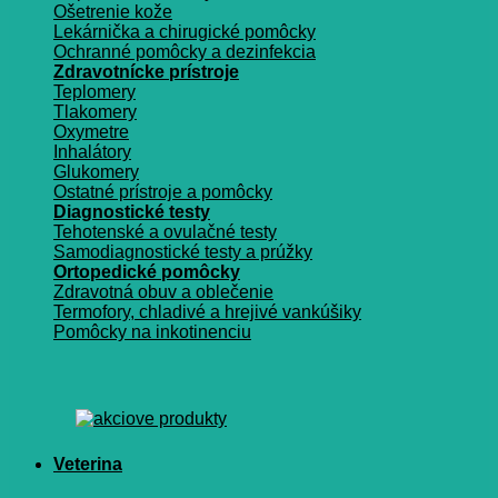
Ošetrenie kože
Lekárnička a chirugické pomôcky
Ochranné pomôcky a dezinfekcia
Zdravotnícke prístroje
Teplomery
Tlakomery
Oxymetre
Inhalátory
Glukomery
Ostatné prístroje a pomôcky
Diagnostické testy
Tehotenské a ovulačné testy
Samodiagnostické testy a prúžky
Ortopedické pomôcky
Zdravotná obuv a oblečenie
Termofory, chladivé a hrejivé vankúšiky
Pomôcky na inkotinenciu
Veterina