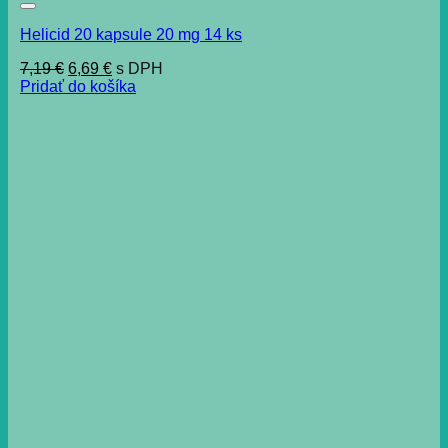
Helicid 20 kapsule 20 mg 14 ks
Pôvodná
Aktuálna
7,19
€
6,69
€
s DPH
cena
cena
Pridať do košíka
bola:
je:
7,19 €.
6,69 €.