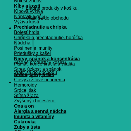
Bolesť zubov
Kĺby a kosti
Žiadne produkty v košíku.
Kĺbová výživa
Náplasti a gély
Vrátiť sa do obchodu
Výživa kostí
Prechladnutie a chrípka
Košík
Bolesť hrdla
Chrípka a prechladnutie, horúčka
Nádcha
Posilnenie imunity
Priedušky a kašeľ
Nervy, spánok a koncentrácia
Žiadne produkty v košíku.
Pamät, koncentrácia a vitalita
Stres, úzkosť a spánok
Vrátiť sa do obchodu
Srdce, cievy a tlak
Cievy a žilové ochorenia
Hemoroidy
Srdce, tlak
Štítna žľaza
Zvýšený cholesterol
Ona a on
Alergia a senná nádcha
Imunita a vitamíny
Cukrovka
Zuby a ústa