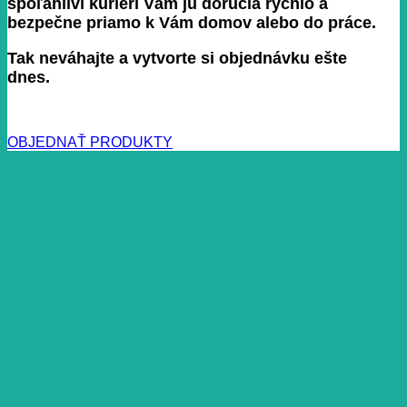
spoľahliví kuriéri Vám ju doručia rýchlo a
bezpečne priamo k Vám domov alebo do práce.
Tak neváhajte a vytvorte si objednávku ešte
dnes.
OBJEDNAŤ PRODUKTY