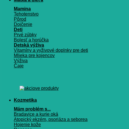
Mamina
Tehotenstvo
Pôrod
Dojčenie
Deti
Prvé zúbky
Bolesť a horúčka
Detská výživa
Vitamíny a vyživové doplnky pre deti
Mlieka pre kojencov
Výživa
Čaje
Kozmetika
Mám problém s...
Bradavice a kurie oká
Atopický ekzém, psoriáza a seborea
Hojenie kože