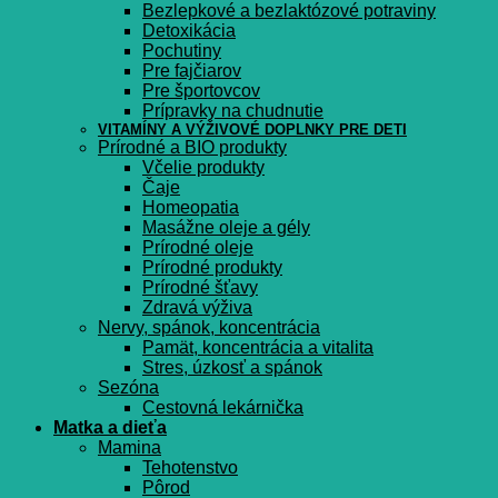
Bezlepkové a bezlaktózové potraviny
Detoxikácia
Pochutiny
Pre fajčiarov
Pre športovcov
Prípravky na chudnutie
VITAMÍNY A VÝŽIVOVÉ DOPLNKY PRE DETI
Prírodné a BIO produkty
Včelie produkty
Čaje
Homeopatia
Masážne oleje a gély
Prírodné oleje
Prírodné produkty
Prírodné šťavy
Zdravá výživa
Nervy, spánok, koncentrácia
Pamät, koncentrácia a vitalita
Stres, úzkosť a spánok
Sezóna
Cestovná lekárnička
Matka a dieťa
Mamina
Tehotenstvo
Pôrod