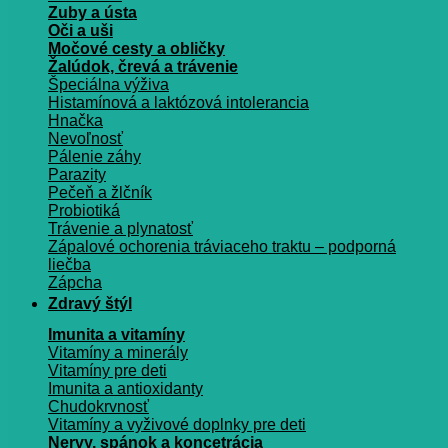
Zuby a ústa
Oči a uši
Močové cesty a obličky
Žalúdok, črevá a trávenie
Špeciálna výživa
Histamínová a laktózová intolerancia
Hnačka
Nevoľnosť
Pálenie záhy
Parazity
Pečeň a žlčník
Probiotiká
Trávenie a plynatosť
Zápalové ochorenia tráviaceho traktu – podporná
liečba
Zápcha
Zdravý štýl
Imunita a vitamíny
Vitamíny a minerály
Vitamíny pre deti
Imunita a antioxidanty
Chudokrvnosť
Vitamíny a vyživové doplnky pre deti
Nervy, spánok a koncetrácia