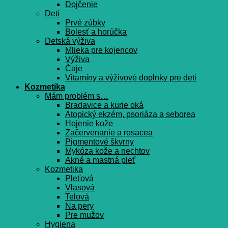
Dojčenie
Deti
Prvé zúbky
Bolesť a horúčka
Detská výživa
Mlieka pre kojencov
Výživa
Čaje
Vitamíny a výživové doplnky pre deti
Kozmetika
Mám problém s…
Bradavice a kurie oká
Atopický ekzém, psoriáza a seborea
Hojenie kože
Začervenanie a rosacea
Pigmentové škvrny
Mykóza kože a nechtov
Akné a mastná pleť
Kozmetika
Pleťová
Vlasová
Telová
Na pery
Pre mužov
Hygiena