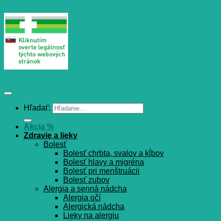
Hľadať:
Akcia %
Zdravie a lieky
Bolesť
Bolesť chrbta, svalov a kĺbov
Bolesť hlavy a migréna
Bolesť pri menštruácii
Bolesť zubov
Alergia a senná nádcha
Alergia očí
Alergická nádcha
Lieky na alergiu