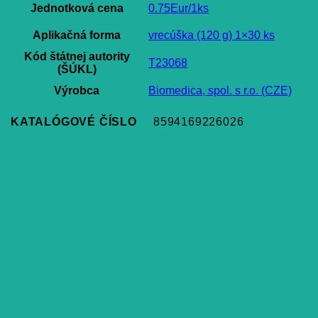
Jednotková cena
0.75Eur/1ks
Aplikačná forma
vrecúška (120 g) 1×30 ks
Kód štátnej autority
T23068
(ŠÚKL)
Výrobca
Biomedica, spol. s r.o. (CZE)
KATALÓGOVÉ ČÍSLO
8594169226026
Súvisiace produkty