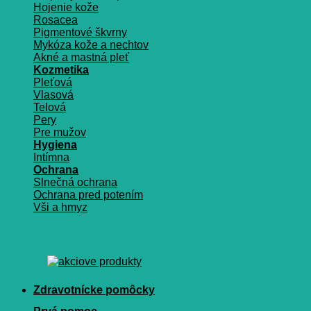
Hojenie kože
Rosacea
Pigmentové škvrny
Mykóza kože a nechtov
Akné a mastná pleť
Kozmetika
Pleťová
Vlasová
Telová
Pery
Pre mužov
Hygiena
Intímna
Ochrana
Slnečná ochrana
Ochrana pred potením
Vši a hmyz
Zdravotnícke pomôcky