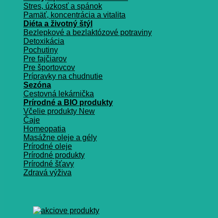
Stres, úzkosť a spánok
Pamäť, koncentrácia a vitalita
Diéta a životný štýl
Bezlepkové a bezlaktózové potraviny
Detoxikácia
Pochutiny
Pre fajčiarov
Pre športovcov
Prípravky na chudnutie
Sezóna
Cestovná lekárnička
Prírodné a BIO produkty
Včelie produkty
Čaje
Homeopatia
Masážne oleje a gély
Prírodné oleje
Prírodné produkty
Prírodné šťavy
Zdravá výživa