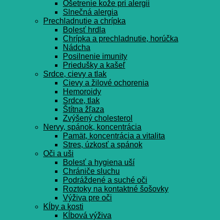
Ošetrenie kože pri alergii
Slnečná alergia
Prechladnutie a chrípka
Bolesť hrdla
Chrípka a prechladnutie, horúčka
Nádcha
Posilnenie imunity
Priedušky a kašeľ
Srdce, cievy a tlak
Cievy a žilové ochorenia
Hemoroidy
Srdce, tlak
Štítna žľaza
Zvýšený cholesterol
Nervy, spánok, koncentrácia
Pamät, koncentrácia a vitalita
Stres, úzkosť a spánok
Oči a uši
Bolesť a hygiena uší
Chrániče sluchu
Podráždené a suché oči
Roztoky na kontaktné šošovky
Výživa pre oči
Kĺby a kosti
Kĺbová výživa