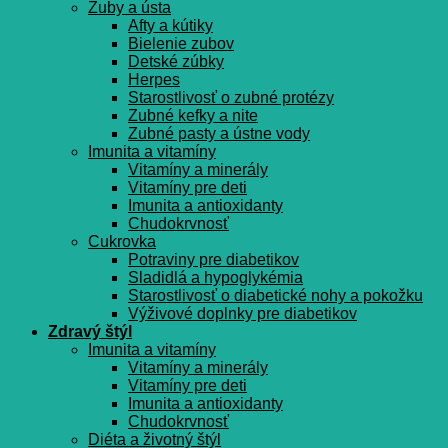
Zuby a ústa
Afty a kútiky
Bielenie zubov
Detské zúbky
Herpes
Starostlivosť o zubné protézy
Zubné kefky a nite
Zubné pasty a ústne vody
Imunita a vitamíny
Vitamíny a minerály
Vitamíny pre deti
Imunita a antioxidanty
Chudokrvnosť
Cukrovka
Potraviny pre diabetikov
Sladidlá a hypoglykémia
Starostlivosť o diabetické nohy a pokožku
Výživové doplnky pre diabetikov
Zdravý štýl
Imunita a vitamíny
Vitamíny a minerály
Vitamíny pre deti
Imunita a antioxidanty
Chudokrvnosť
Diéta a životný štýl