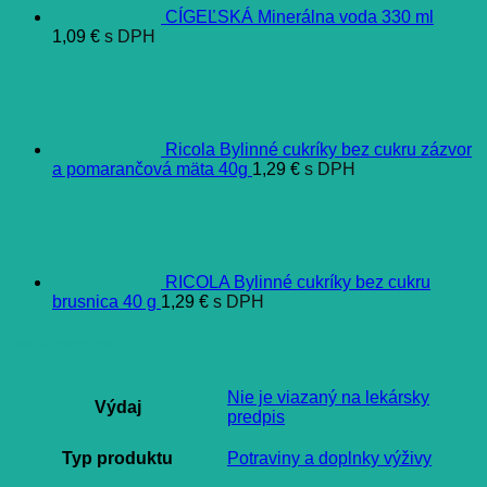
CÍGEĽSKÁ Minerálna voda 330 ml
1,09
€
s DPH
Ricola Bylinné cukríky bez cukru zázvor
a pomarančová mäta 40g
1,29
€
s DPH
RICOLA Bylinné cukríky bez cukru
brusnica 40 g
1,29
€
s DPH
Ďalšie informácie
Nie je viazaný na lekársky
Výdaj
predpis
Typ produktu
Potraviny a doplnky výživy