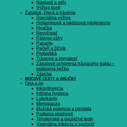
Náplasti a gély
Výživa kostí
Žalúdok, črevá a trávenie
Špeciálna výživa
Histamínová a laktózová intolerancia
Hnačka
Nevoľnosť
Pálenie záhy
Parazity
Pečeň a žlčník
Probiotiká
Trávenie a plynatosť
Zápalové ochorenia tráviaceho traktu –
podporná liečba
Zápcha
MOČOVÉ CESTY A OBLIČKY
Ona a on
Inkontinencia
Intímna hygiena
Lubrikanty
Menopauza
Mužská potencia a prostata
Podpora plodnosti
Tehotenské a ovulačné testy
Vaginálna infekcia a suchosť