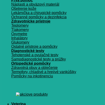
Prvá pomoc
Náplasti a obväzový materiál
Ošetrenie kože
Lekárnička a chirugické pomôcky
Ochranné pomôcky a dezinfekcia
Zdravotnícke prístroje
Teplomery
Tlakomery
Oxymetre
Inhalátory
Glukomery
Ostatné prístroje a pomôcky
Diagnostické testy
Tehotenské a ovulačné testy
Samodiagnostické testy a prúžky
Ortopedické pomôcky
Zdravotná obuv a oblečenie
Termofory, chladivé a hrejivé vankúšiky
Pomôcky na inkotinenciu
Veterina