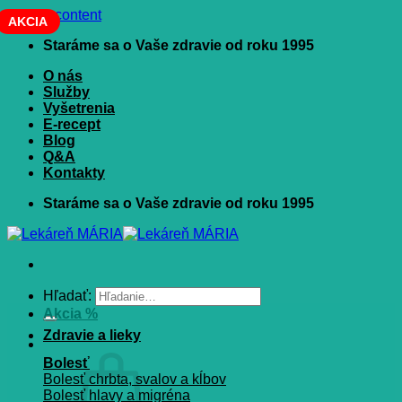
Skip to content
AKCIA
Staráme sa o Vaše zdravie od roku 1995
O nás
Služby
Vyšetrenia
E-recept
Blog
Q&A
Kontakty
Staráme sa o Vaše zdravie od roku 1995
Hľadať:
Akcia %
Zdravie a lieky
Bolesť
Bolesť chrbta, svalov a kĺbov
Bolesť hlavy a migréna