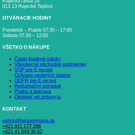
Rajecká cesta 14
013 13 Rajecké Teplice
OTVÁRACIE HODINY
Pondelok – Piatok 07:30 – 17:00
Sobota 07:30 – 12:00
VŠETKO O NÁKUPE
Často kladené otázky
Všeobecné obchodné podmienky
VOP pre E-recept
Ochrana osobných údajov
GDPR pre E-recept
Reklamačný poriadok
Platba a doprava
Odstúpiť od zmluvy tu
KONTAKT
eshop@lekarenmaria.sk
+421 911 177 266
+421 41 549 36 62