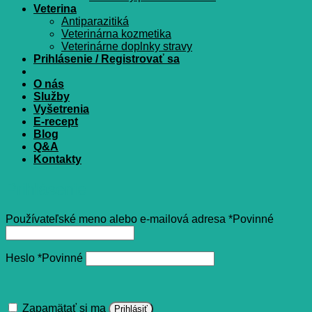
Veterina
Antiparazitiká
Veterinárna kozmetika
Veterinárne doplnky stravy
Prihlásenie / Registrovať sa
O nás
Služby
Vyšetrenia
E-recept
Blog
Q&A
Kontakty
Prihlásenie
Používateľské meno alebo e-mailová adresa
*
Povinné
Heslo
*
Povinné
Zapamätať si ma
Prihlásiť