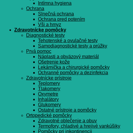
Intímna hygiena
Ochrana
Slnečná ochrana
Ochrana pred potením
Vši a hmyz
Zdravotnícke pomôcky
Diagnostické testy
Tehotenské a ovulačné testy
Samodiagnostické testy a prúžky
Prvá pomoc
Náplasti a obväzový materiál
Ošetrenie kože
Lekárnička a chirurgické pomôcky
Ochranné pomôcky a dezinfekcia
Zdravotnícke prístroje
Teplomery
Tlakomery
Oxymetre
Inhalátory
Glukomery
Ostatné prístroje a pomôcky
Ortopedické pomôcky
Zdravotné oblečenie a obuv
Termofory, chladivé a hrejivé vankúšiky
Pomôcky pri inkontinencii