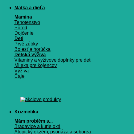
Matka a dieťa
Mamina
Tehotenstvo
Pôrod
Dojčenie
Deti
Prvé zúbky
Bolesť a horúčka
Detská výživa
Vitamíny a vyživové doplnky pre deti
Mlieka pre kojencov
Výživa
Čaje
Kozmetika
Mám problém s...
Bradavice a kurie oká
Atopický ekzém, psoriáza a seborea