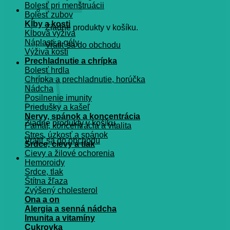
Bolesť pri menštruácii
Bolesť zubov
Kĺby a kosti
Žiadne produkty v košíku.
Kĺbová výživa
Náplasti a gély
Vrátiť sa do obchodu
Výživa kostí
Prechladnutie a chrípka
Košík
Bolesť hrdla
Chrípka a prechladnutie, horúčka
Nádcha
Posilnenie imunity
Priedušky a kašeľ
Nervy, spánok a koncentrácia
Žiadne produkty v košíku.
Pamät, koncentrácia a vitalita
Stres, úzkosť a spánok
Vrátiť sa do obchodu
Srdce, cievy a tlak
Cievy a žilové ochorenia
Hemoroidy
Srdce, tlak
Štítna žľaza
Zvýšený cholesterol
Ona a on
Alergia a senná nádcha
Imunita a vitamíny
Cukrovka