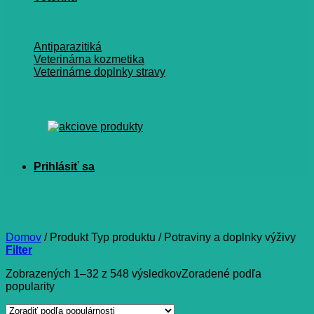
Antiparazitiká
Veterinárna kozmetika
Veterinárne doplnky stravy
Potraviny a doplnky výživy
Domov
/
Produkt Typ produktu
/
Potraviny a doplnky výživy
Filter
Zobrazených 1–32 z 548 výsledkov
Zoradené podľa
popularity