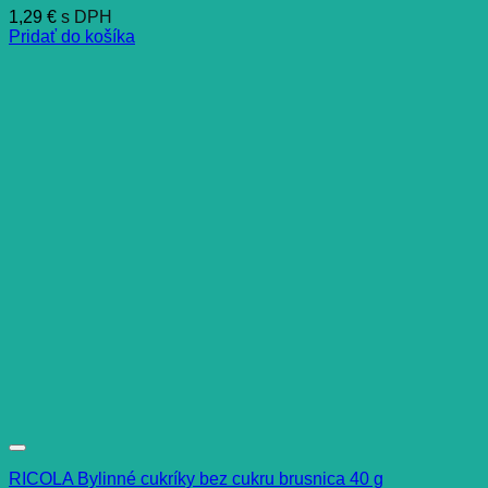
1,29
€
s DPH
Pridať do košíka
RICOLA Bylinné cukríky bez cukru brusnica 40 g