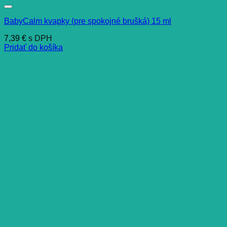
BabyCalm kvapky (pre spokojné brušká) 15 ml
7,39
€
s DPH
Pridať do košíka