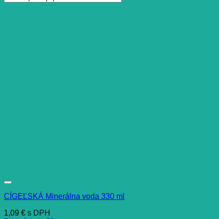
CÍGEĽSKÁ Minerálna voda 330 ml
1,09
€
s DPH