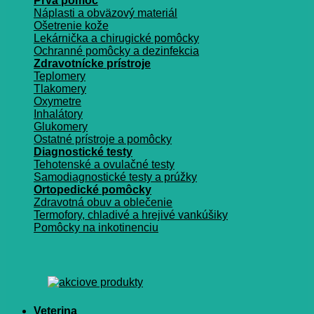
Prvá pomoc
Náplasti a obväzový materiál
Ošetrenie kože
Lekárnička a chirugické pomôcky
Ochranné pomôcky a dezinfekcia
Zdravotnícke prístroje
Teplomery
Tlakomery
Oxymetre
Inhalátory
Glukomery
Ostatné prístroje a pomôcky
Diagnostické testy
Tehotenské a ovulačné testy
Samodiagnostické testy a prúžky
Ortopedické pomôcky
Zdravotná obuv a oblečenie
Termofory, chladivé a hrejivé vankúšiky
Pomôcky na inkotinenciu
Veterina