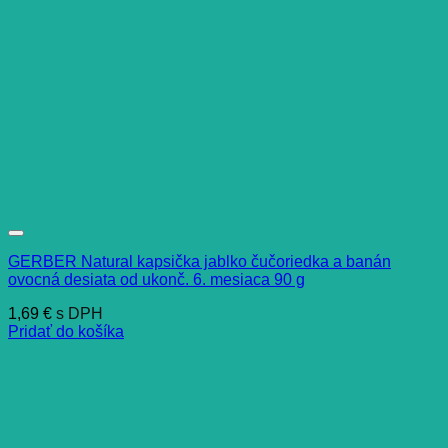
GERBER Natural kapsička jablko čučoriedka a banán
ovocná desiata od ukonč. 6. mesiaca 90 g
1,69
€
s DPH
Pridať do košíka