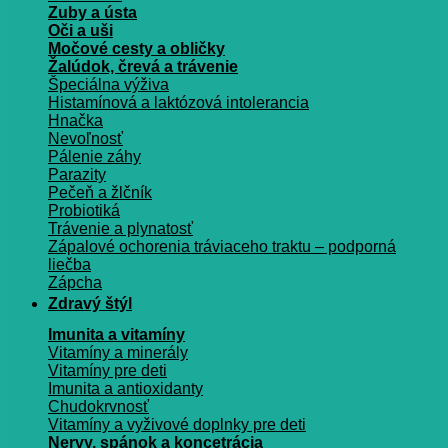
Zuby a ústa
Oči a uši
Močové cesty a obličky
Žalúdok, črevá a trávenie
Špeciálna výživa
Histamínová a laktózová intolerancia
Hnačka
Nevoľnosť
Pálenie záhy
Parazity
Pečeň a žlčník
Probiotiká
Trávenie a plynatosť
Zápalové ochorenia tráviaceho traktu – podporná
liečba
Zápcha
Zdravý štýl
Imunita a vitamíny
Vitamíny a minerály
Vitamíny pre deti
Imunita a antioxidanty
Chudokrvnosť
Vitamíny a vyživové doplnky pre deti
Nervy, spánok a koncetrácia