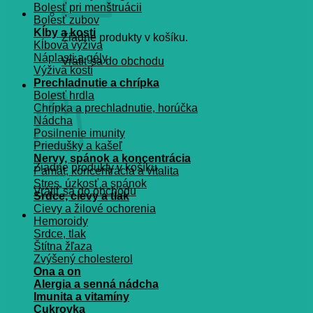
Bolesť pri menštruácii
Bolesť zubov
Kĺby a kosti
Žiadne produkty v košíku.
Kĺbová výživa
Náplasti a gély
Vrátiť sa do obchodu
Výživa kostí
Prechladnutie a chrípka
Košík
Bolesť hrdla
Chrípka a prechladnutie, horúčka
Nádcha
Posilnenie imunity
Priedušky a kašeľ
Nervy, spánok a koncentrácia
Žiadne produkty v košíku.
Pamät, koncentrácia a vitalita
Stres, úzkosť a spánok
Vrátiť sa do obchodu
Srdce, cievy a tlak
Cievy a žilové ochorenia
Hemoroidy
Srdce, tlak
Štítna žľaza
Zvýšený cholesterol
Ona a on
Alergia a senná nádcha
Imunita a vitamíny
Cukrovka