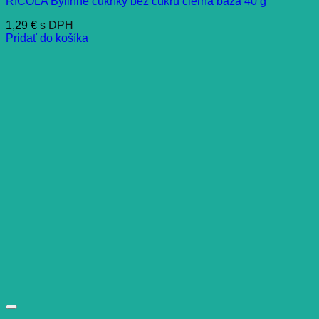
RICOLA Bylinné cukríky bez cukru čierna baza 40 g
1,29
€
s DPH
Pridať do košíka