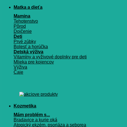
Matka a dieťa
Mamina
Tehotenstvo
Pôrod
Dojčenie
Deti
Prvé zúbky
Bolesť a horúčka
Detská výživa
Vitamíny a vyživové doplnky pre deti
Mlieka pre kojencov
Výživa
Čaje
Kozmetika
Mám problém s...
Bradavice a kurie oká
Atopický ekzém, psoriáza a seborea