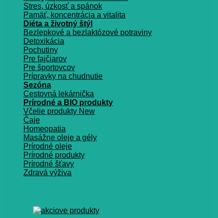
Stres, úzkosť a spánok
Pamäť, koncentrácia a vitalita
Diéta a životný štýl
Bezlepkové a bezlaktózové potraviny
Detoxikácia
Pochutiny
Pre fajčiarov
Pre športovcov
Prípravky na chudnutie
Sezóna
Cestovná lekárnička
Prírodné a BIO produkty
Včelie produkty
Čaje
Homeopatia
Masážne oleje a gély
Prírodné oleje
Prírodné produkty
Prírodné šťavy
Zdravá výživa