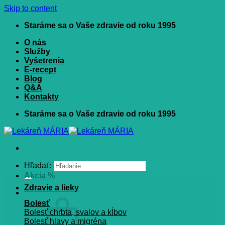
Skip to content
Staráme sa o Vaše zdravie od roku 1995
O nás
Služby
Vyšetrenia
E-recept
Blog
Q&A
Kontakty
Staráme sa o Vaše zdravie od roku 1995
Hľadať:
Akcia %
Zdravie a lieky
Bolesť
Bolesť chrbta, svalov a kĺbov
Bolesť hlavy a migréna