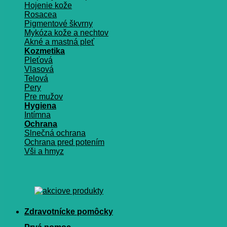
Hojenie kože
Rosacea
Pigmentové škvrny
Mykóza kože a nechtov
Akné a mastná pleť
Kozmetika
Pleťová
Vlasová
Telová
Pery
Pre mužov
Hygiena
Intímna
Ochrana
Slnečná ochrana
Ochrana pred potením
Vši a hmyz
Zdravotnícke pomôcky