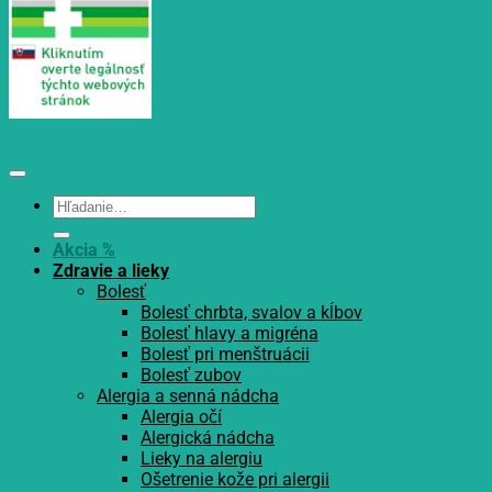
Hľadať:
Akcia %
Zdravie a lieky
Bolesť
Bolesť chrbta, svalov a kĺbov
Bolesť hlavy a migréna
Bolesť pri menštruácii
Bolesť zubov
Alergia a senná nádcha
Alergia očí
Alergická nádcha
Lieky na alergiu
Ošetrenie kože pri alergii