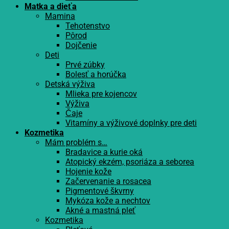
Matka a dieťa
Mamina
Tehotenstvo
Pôrod
Dojčenie
Deti
Prvé zúbky
Bolesť a horúčka
Detská výživa
Mlieka pre kojencov
Výživa
Čaje
Vitamíny a výživové doplnky pre deti
Kozmetika
Mám problém s…
Bradavice a kurie oká
Atopický ekzém, psoriáza a seborea
Hojenie kože
Začervenanie a rosacea
Pigmentové škvrny
Mykóza kože a nechtov
Akné a mastná pleť
Kozmetika