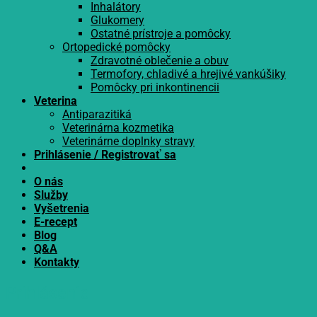
Inhalátory
Glukomery
Ostatné prístroje a pomôcky
Ortopedické pomôcky
Zdravotné oblečenie a obuv
Termofory, chladivé a hrejivé vankúšiky
Pomôcky pri inkontinencii
Veterina
Antiparazitiká
Veterinárna kozmetika
Veterinárne doplnky stravy
Prihlásenie / Registrovať sa
O nás
Služby
Vyšetrenia
E-recept
Blog
Q&A
Kontakty
Prihlásenie