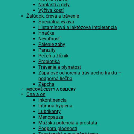
Náplasti a gély
Výživa kostí
Žalúdok, črevá a trávenie
Špeciálna výživa
Histamínová a laktózová intolerancia
Hnačka
Nevoľnosť
Pálenie záhy
Parazity
Pečeň a žlčník
Probiotiká
Trávenie a plynatosť
Zápalové ochorenia tráviaceho traktu –
podporná liečba
Zápcha
MOČOVÉ CESTY A OBLIČKY
Ona a on
Inkontinencia
Intímna hygiena
Lubrikanty
Menopauza
Mužská potencia a prostata
Podpora plodnosti