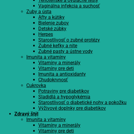
Tehotenské a ovulačné testy
Vaginálna infekcia a suchosť
Zuby a ústa
Afty a kútiky
Bielenie zubov
Detské zúbky
Herpes
Starostlivosť o zubné protézy
Zubné kefky a nite
Zubné pasty a ústne vody
Imunita a vitamíny
Vitamíny a minerály
Vitamíny pre deti
Imunita a antioxidanty
Chudokrvnosť
Cukrovka
Potraviny pre diabetikov
Sladidlá a hypoglykémia
Starostlivosť o diabetické nohy a pokožku
Výživové doplnky pre diabetikov
Zdravý štýl
Imunita a vitamíny
Vitamíny a minerály
Vitamíny pre deti