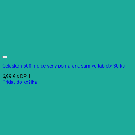
Celaskon 500 mg červený pomaranč šumivé tablety 30 ks
6,99
€
s DPH
Pridať do košíka