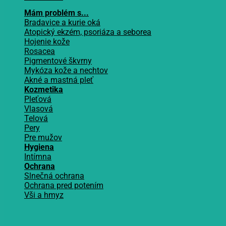
Mám problém s...
Bradavice a kurie oká
Atopický ekzém, psoriáza a seborea
Hojenie kože
Rosacea
Pigmentové škvrny
Mykóza kože a nechtov
Akné a mastná pleť
Kozmetika
Pleťová
Vlasová
Telová
Pery
Pre mužov
Hygiena
Intímna
Ochrana
Slnečná ochrana
Ochrana pred potením
Vši a hmyz