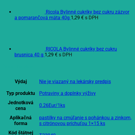
Ricola Bylinné cukríky bez cukru zázvor
a pomarančová mäta 40g
1,29
€
s DPH
RICOLA Bylinné cukríky bez cukru
brusnica 40 g
1,29
€
s DPH
Ďalšie informácie
Výdaj
Nie je viazaný na lekársky predpis
Typ produktu
Potraviny a doplnky výživy
Jednotková
0.26Eur/1ks
cena
Aplikačná
pastilky na cmúľanie s pohánkou a zinkom,
forma
s citrónovou príchuťou 1×15 ks
Kód štátnej