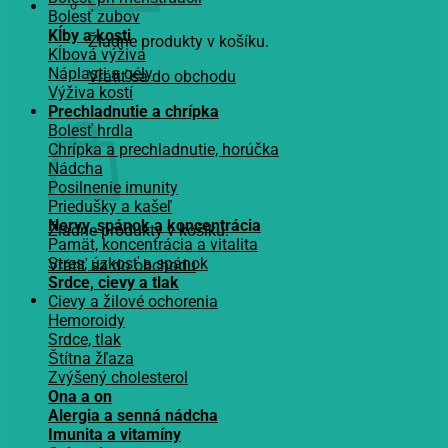
Bolesť zubov
Kĺby a kosti
Žiadne produkty v košíku.
Kĺbová výživa
Náplasti a gély
Vrátiť sa do obchodu
Výživa kostí
Košík
Prechladnutie a chrípka
Bolesť hrdla
Chrípka a prechladnutie, horúčka
Nádcha
Posilnenie imunity
Priedušky a kašeľ
Nervy, spánok a koncentrácia
Žiadne produkty v košíku.
Pamät, koncentrácia a vitalita
Stres, úzkosť a spánok
Vrátiť sa do obchodu
Srdce, cievy a tlak
Cievy a žilové ochorenia
Hemoroidy
Srdce, tlak
Štítna žľaza
Zvýšený cholesterol
Ona a on
Alergia a senná nádcha
Imunita a vitamíny