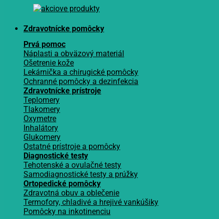
Zdravotnícke pomôcky
Prvá pomoc
Náplasti a obväzový materiál
Ošetrenie kože
Lekárnička a chirugické pomôcky
Ochranné pomôcky a dezinfekcia
Zdravotnícke prístroje
Teplomery
Tlakomery
Oxymetre
Inhalátory
Glukomery
Ostatné prístroje a pomôcky
Diagnostické testy
Tehotenské a ovulačné testy
Samodiagnostické testy a prúžky
Ortopedické pomôcky
Zdravotná obuv a oblečenie
Termofory, chladivé a hrejivé vankúšiky
Pomôcky na inkotinenciu