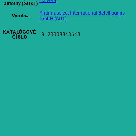
T23949
autority (ŠÚKL)
Pharmaselect International Beteiligungs
Výrobca
GmbH (AUT)
KATALÓGOVÉ
9120008843643
ČÍSLO
Súvisiace produkty