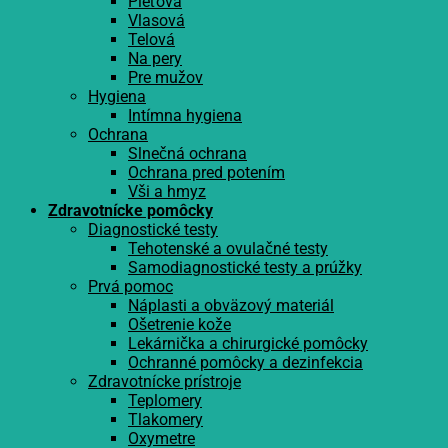
Pleťová
Vlasová
Telová
Na pery
Pre mužov
Hygiena
Intímna hygiena
Ochrana
Slnečná ochrana
Ochrana pred potením
Vši a hmyz
Zdravotnícke pomôcky
Diagnostické testy
Tehotenské a ovulačné testy
Samodiagnostické testy a prúžky
Prvá pomoc
Náplasti a obväzový materiál
Ošetrenie kože
Lekárnička a chirurgické pomôcky
Ochranné pomôcky a dezinfekcia
Zdravotnícke prístroje
Teplomery
Tlakomery
Oxymetre