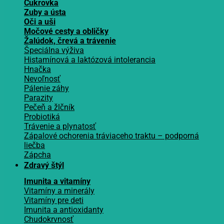
Cukrovka
Zuby a ústa
Oči a uši
Močové cesty a obličky
Žalúdok, črevá a trávenie
Špeciálna výživa
Histamínová a laktózová intolerancia
Hnačka
Nevoľnosť
Pálenie záhy
Parazity
Pečeň a žlčník
Probiotiká
Trávenie a plynatosť
Zápalové ochorenia tráviaceho traktu – podporná
liečba
Zápcha
Zdravý štýl
Imunita a vitamíny
Vitamíny a minerály
Vitamíny pre deti
Imunita a antioxidanty
Chudokrvnosť