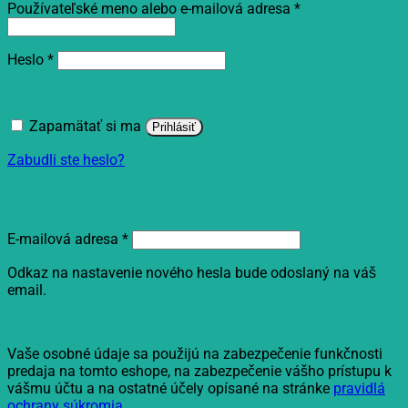
Povinné
Používateľské meno alebo e-mailová adresa
*
Povinné
Heslo
*
Zapamätať si ma
Prihlásiť
Zabudli ste heslo?
Registrovať sa
Povinné
E-mailová adresa
*
Odkaz na nastavenie nového hesla bude odoslaný na váš
email.
Vaše osobné údaje sa použijú na zabezpečenie funkčnosti
predaja na tomto eshope, na zabezpečenie vášho prístupu k
vášmu účtu a na ostatné účely opísané na stránke
pravidlá
ochrany súkromia
.