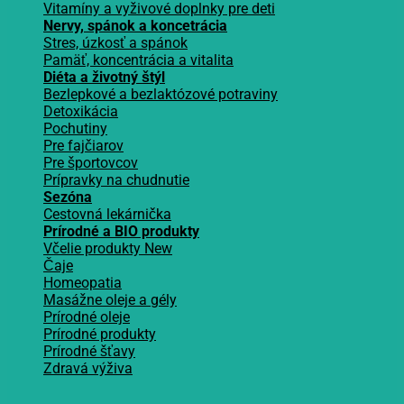
Vitamíny a vyživové doplnky pre deti
Nervy, spánok a koncetrácia
Stres, úzkosť a spánok
Pamäť, koncentrácia a vitalita
Diéta a životný štýl
Bezlepkové a bezlaktózové potraviny
Detoxikácia
Pochutiny
Pre fajčiarov
Pre športovcov
Prípravky na chudnutie
Sezóna
Cestovná lekárnička
Prírodné a BIO produkty
Včelie produkty
Čaje
Homeopatia
Masážne oleje a gély
Prírodné oleje
Prírodné produkty
Prírodné šťavy
Zdravá výživa