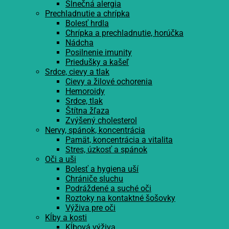
Slnečná alergia
Prechladnutie a chrípka
Bolesť hrdla
Chrípka a prechladnutie, horúčka
Nádcha
Posilnenie imunity
Priedušky a kašeľ
Srdce, cievy a tlak
Cievy a žilové ochorenia
Hemoroidy
Srdce, tlak
Štítna žľaza
Zvýšený cholesterol
Nervy, spánok, koncentrácia
Pamät, koncentrácia a vitalita
Stres, úzkosť a spánok
Oči a uši
Bolesť a hygiena uší
Chrániče sluchu
Podráždené a suché oči
Roztoky na kontaktné šošovky
Výživa pre oči
Kĺby a kosti
Kĺbová výživa