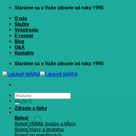
Skip
Staráme sa o Vaše zdravie od roku 1995
to
O nás
content
Služby
Vyšetrenia
E-recept
Blog
Q&A
Kontakty
Staráme sa o Vaše zdravie od roku 1995
Hľadať:
Akcia %
Zdravie a lieky
Bolesť
Bolesť chrbta, svalov a kĺbov
Bolesť hlavy a migréna
Bolesť pri menštruácii