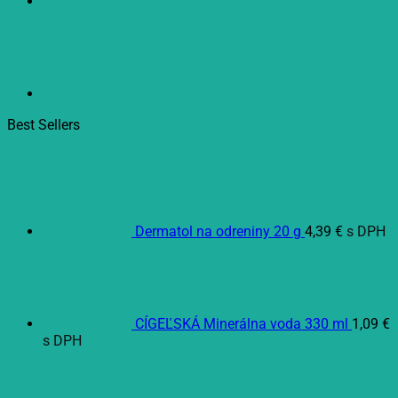
zinkom
s
citrónovou
príchuťou
15
ks
Best Sellers
Dermatol na odreniny 20 g
4,39
€
s DPH
CÍGEĽSKÁ Minerálna voda 330 ml
1,09
€
s DPH