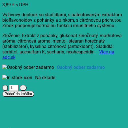
3,89
€
s DPH
Výživový doplnok so sladidlami, s patentovaným extraktom
bioflavonoidov z pohánky a zinkom, s citrónovou príchuťou.
Zinok podporuje normálnu funkciu imunitného systému.
Zloženie: Extrakt z pohánky, glukonát zinočnatý, marhuľová
aróma, citrónová aróma, mentol, stearan horečnatý
(stabilizátor), kyselina citrónová (antioxidant). Sladidlá:
sorbitol, acesulfam K, sacharín, neohesperidín.
Viac na
adc.sk
Osobný odber zadarmo
Na sklade
množstvo
TENOROS
Pridať do košíka
pastilky
na
cmúľanie
s
pohánkou
a