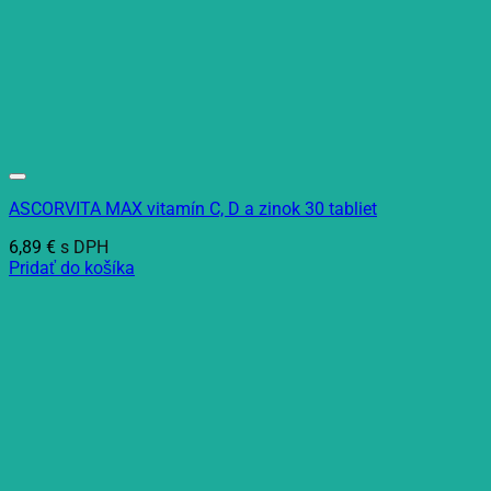
ASCORVITA MAX vitamín C, D a zinok 30 tabliet
6,89
€
s DPH
Pridať do košíka