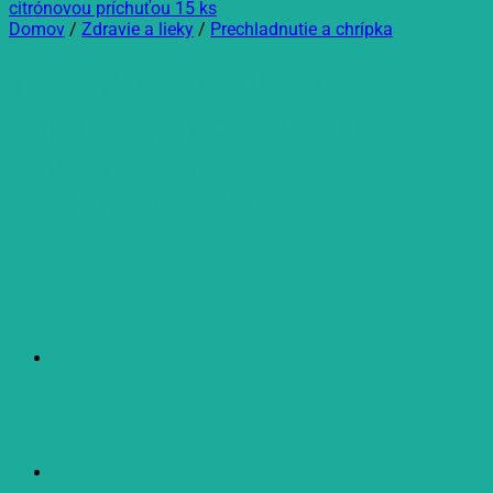
Domov
/
Zdravie a lieky
/
Prechladnutie a chrípka
TENOROS pastilky na
cmúľanie s pohánkou a
zinkom s citrónovou
príchuťou 15 ks