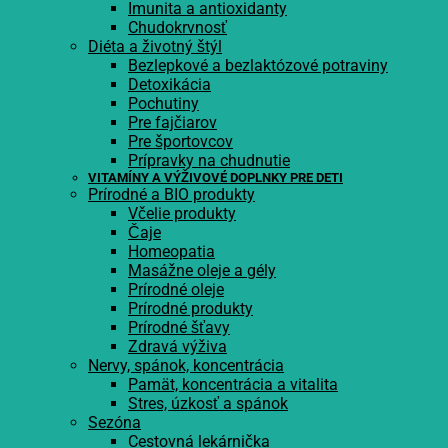
Imunita a antioxidanty
Chudokrvnosť
Diéta a životný štýl
Bezlepkové a bezlaktózové potraviny
Detoxikácia
Pochutiny
Pre fajčiarov
Pre športovcov
Prípravky na chudnutie
VITAMÍNY A VÝŽIVOVÉ DOPLNKY PRE DETI
Prírodné a BIO produkty
Včelie produkty
Čaje
Homeopatia
Masážne oleje a gély
Prírodné oleje
Prírodné produkty
Prírodné šťavy
Zdravá výživa
Nervy, spánok, koncentrácia
Pamät, koncentrácia a vitalita
Stres, úzkosť a spánok
Sezóna
Cestovná lekárnička