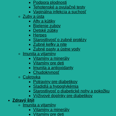
Podpora plodnosti
Tehotenské a ovulačné testy
Vaginálna infekcia a suchosť
Zuby a ústa
Afty a kútiky
Bielenie zubov
Detské zúbky
Herpes
Starostlivosť o zubné protézy
Zubné kefky a nite
Zubné pasty a ústne vody
Imunita a vitamíny
Vitamíny a minerály
Vitamíny pre deti
Imunita a antioxidanty
Chudokrvnosť
Cukrovka
Potraviny pre diabetikov
Sladidlá a hypoglykémia
Starostlivosť o diabetické nohy a pokožku
Výživové doplnky pre diabetikov
Zdravý štýl
Imunita a vitamíny
Vitamíny a minerály
Vitamíny pre deti