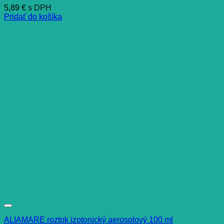
5,89
€
s DPH
Pridať do košíka
ALIAMARE roztok izotonický aerosolový 100 ml