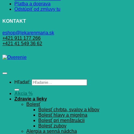
Platba a doprava
Odstúpiť od zmluvy tu
KONTAKT
eshop@lekarenmaria.sk
+421 911 177 266
+421 41 549 36 62
Hľadať:
Akcia %
Zdravie a lieky
Bolesť
Bolesť chrbta, svalov a kĺbov
Bolesť hlavy a migréna
Bolesť pri menštruácii
Bolesť zubov
Alergia a senná nádcha