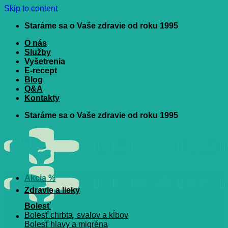
Skip to content
Staráme sa o Vaše zdravie od roku 1995
O nás
Služby
Vyšetrenia
E-recept
Blog
Q&A
Kontakty
Staráme sa o Vaše zdravie od roku 1995
Akcia %
Zdravie a lieky
Bolesť
Bolesť chrbta, svalov a kĺbov
Bolesť hlavy a migréna