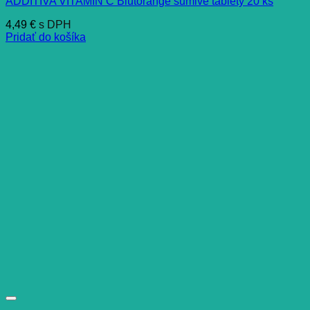
ADDITIVA VITAMÍN C Blutorange šumivé tablety 20 ks
4,49
€
s DPH
Pridať do košíka