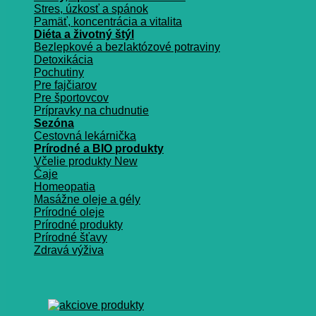
Stres, úzkosť a spánok
Pamäť, koncentrácia a vitalita
Diéta a životný štýl
Bezlepkové a bezlaktózové potraviny
Detoxikácia
Pochutiny
Pre fajčiarov
Pre športovcov
Prípravky na chudnutie
Sezóna
Cestovná lekárnička
Prírodné a BIO produkty
Včelie produkty
Čaje
Homeopatia
Masážne oleje a gély
Prírodné oleje
Prírodné produkty
Prírodné šťavy
Zdravá výživa