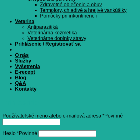
Zdravotné oblečenie a obuv
Termofory, chladivé a hrejivé vankúšiky
Pomôcky pri inkontinencii
Veterina
Antiparazitiká
Veterinárna kozmetika
Veterinárne doplnky stravy
Prihlásenie / Registrovať sa
O nás
Služby
Vyšetrenia
E-recept
Blog
Q&A
Kontakty
Prihlásenie
Používateľské meno alebo e-mailová adresa
*
Povinné
Heslo
*
Povinné