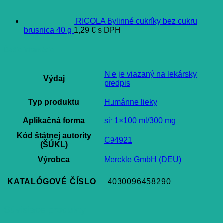
RICOLA Bylinné cukríky bez cukru
brusnica 40 g
1,29
€
s DPH
Ďalšie informácie
Nie je viazaný na lekársky
Výdaj
predpis
Typ produktu
Humánne lieky
Aplikačná forma
sir 1×100 ml/300 mg
Kód štátnej autority
C94921
(ŠÚKL)
Výrobca
Merckle GmbH (DEU)
KATALÓGOVÉ ČÍSLO
4030096458290
Súvisiace produkty