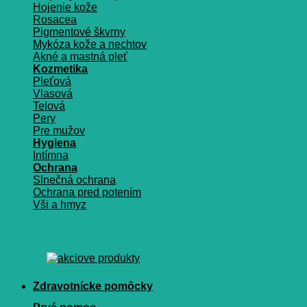
Hojenie kože
Rosacea
Pigmentové škvrny
Mykóza kože a nechtov
Akné a mastná pleť
Kozmetika
Pleťová
Vlasová
Telová
Pery
Pre mužov
Hygiena
Intímna
Ochrana
Slnečná ochrana
Ochrana pred potením
Vši a hmyz
Zdravotnícke pomôcky