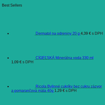
Best Sellers
Dermatol na odreniny 20 g
4,39
€
s DPH
CÍGEĽSKÁ Minerálna voda 330 ml
1,09
€
s DPH
Ricola Bylinné cukríky bez cukru zázvor
a pomarančová mäta 40g
1,29
€
s DPH