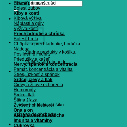
Bolesť pri menštruácii
Hľadať:
Bolesť zubov
Kĺby a kosti
Kĺbová výživa
Náplasti a gély
Výživa kostí
Prechladnutie a chrípka
Bolesť hrdla
Chrípka a prechladnutie, horúčka
Nádcha
Žiadne produkty v košíku.
Posilnenie imunity
Priedušky a kašeľ
Vrátiť sa do obchodu
Nervy, spánok a koncentrácia
Pamät, koncentrácia a vitalita
Košík
Stres, úzkosť a spánok
Srdce, cievy a tlak
Cievy a žilové ochorenia
Hemoroidy
Srdce, tlak
Štítna žľaza
Žiadne produkty v košíku.
Zvýšený cholesterol
Ona a on
Vrátiť sa do obchodu
Alergia a senná nádcha
Imunita a vitamíny
Cukrovka