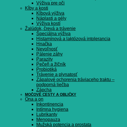
Výživa pre oči
Kĺby a kosti
Kĺbová výživa
Náplasti a gély
Výživa kostí
Žalúdok, črevá a trávenie
Špeciálna výživa
Histamínová a laktózová intolerancia
Hnačka
Nevoľnosť
Pálenie záhy
Parazity
Pečeň a žlčník
Probiotiká
Trávenie a plynatosť
Zápalové ochorenia tráviaceho traktu –
podporná liečba
Zápcha
MOČOVÉ CESTY A OBLIČKY
Ona a on
Inkontinencia
Intímna hygiena
Lubrikanty
Menopauza
Mužská potencia a prostata