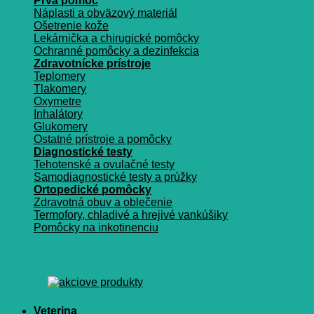
Prvá pomoc
Náplasti a obväzový materiál
Ošetrenie kože
Lekárnička a chirugické pomôcky
Ochranné pomôcky a dezinfekcia
Zdravotnícke prístroje
Teplomery
Tlakomery
Oxymetre
Inhalátory
Glukomery
Ostatné prístroje a pomôcky
Diagnostické testy
Tehotenské a ovulačné testy
Samodiagnostické testy a prúžky
Ortopedické pomôcky
Zdravotná obuv a oblečenie
Termofory, chladivé a hrejivé vankúšiky
Pomôcky na inkotinenciu
Veterina