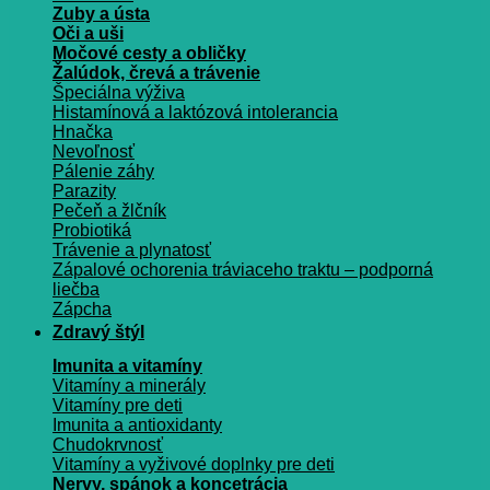
Zuby a ústa
Oči a uši
Močové cesty a obličky
Žalúdok, črevá a trávenie
Špeciálna výživa
Histamínová a laktózová intolerancia
Hnačka
Nevoľnosť
Pálenie záhy
Parazity
Pečeň a žlčník
Probiotiká
Trávenie a plynatosť
Zápalové ochorenia tráviaceho traktu – podporná
liečba
Zápcha
Zdravý štýl
Imunita a vitamíny
Vitamíny a minerály
Vitamíny pre deti
Imunita a antioxidanty
Chudokrvnosť
Vitamíny a vyživové doplnky pre deti
Nervy, spánok a koncetrácia