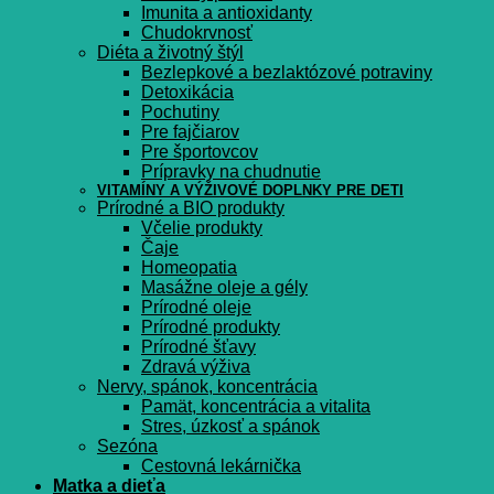
Imunita a antioxidanty
Chudokrvnosť
Diéta a životný štýl
Bezlepkové a bezlaktózové potraviny
Detoxikácia
Pochutiny
Pre fajčiarov
Pre športovcov
Prípravky na chudnutie
VITAMÍNY A VÝŽIVOVÉ DOPLNKY PRE DETI
Prírodné a BIO produkty
Včelie produkty
Čaje
Homeopatia
Masážne oleje a gély
Prírodné oleje
Prírodné produkty
Prírodné šťavy
Zdravá výživa
Nervy, spánok, koncentrácia
Pamät, koncentrácia a vitalita
Stres, úzkosť a spánok
Sezóna
Cestovná lekárnička
Matka a dieťa