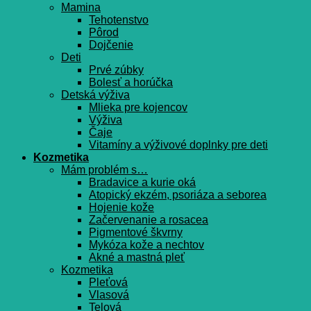
Mamina
Tehotenstvo
Pôrod
Dojčenie
Deti
Prvé zúbky
Bolesť a horúčka
Detská výživa
Mlieka pre kojencov
Výživa
Čaje
Vitamíny a výživové doplnky pre deti
Kozmetika
Mám problém s…
Bradavice a kurie oká
Atopický ekzém, psoriáza a seborea
Hojenie kože
Začervenanie a rosacea
Pigmentové škvrny
Mykóza kože a nechtov
Akné a mastná pleť
Kozmetika
Pleťová
Vlasová
Telová