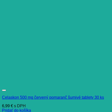
Celaskon 500 mg červený pomaranč šumivé tablety 30 ks
6,99
€
s DPH
Pridať do košíka