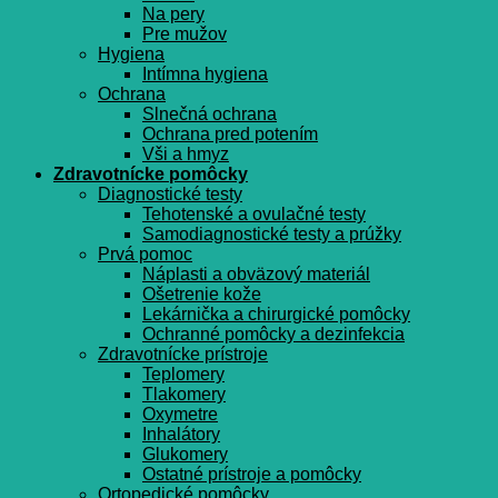
Na pery
Pre mužov
Hygiena
Intímna hygiena
Ochrana
Slnečná ochrana
Ochrana pred potením
Vši a hmyz
Zdravotnícke pomôcky
Diagnostické testy
Tehotenské a ovulačné testy
Samodiagnostické testy a prúžky
Prvá pomoc
Náplasti a obväzový materiál
Ošetrenie kože
Lekárnička a chirurgické pomôcky
Ochranné pomôcky a dezinfekcia
Zdravotnícke prístroje
Teplomery
Tlakomery
Oxymetre
Inhalátory
Glukomery
Ostatné prístroje a pomôcky
Ortopedické pomôcky