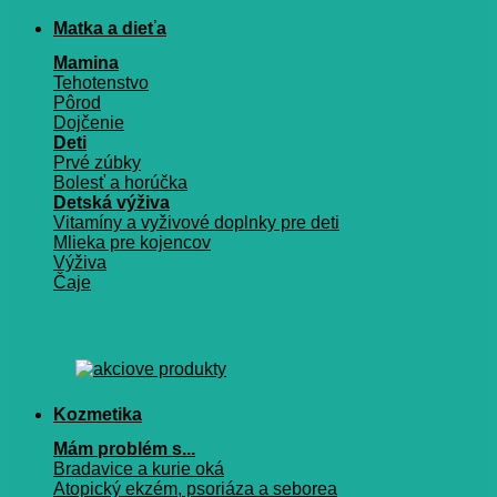
Matka a dieťa
Mamina
Tehotenstvo
Pôrod
Dojčenie
Deti
Prvé zúbky
Bolesť a horúčka
Detská výživa
Vitamíny a vyživové doplnky pre deti
Mlieka pre kojencov
Výživa
Čaje
Kozmetika
Mám problém s...
Bradavice a kurie oká
Atopický ekzém, psoriáza a seborea