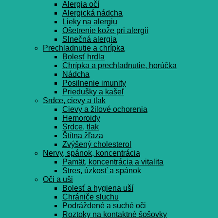
Alergia očí
Alergická nádcha
Lieky na alergiu
Ošetrenie kože pri alergii
Slnečná alergia
Prechladnutie a chrípka
Bolesť hrdla
Chrípka a prechladnutie, horúčka
Nádcha
Posilnenie imunity
Priedušky a kašeľ
Srdce, cievy a tlak
Cievy a žilové ochorenia
Hemoroidy
Srdce, tlak
Štítna žľaza
Zvýšený cholesterol
Nervy, spánok, koncentrácia
Pamät, koncentrácia a vitalita
Stres, úzkosť a spánok
Oči a uši
Bolesť a hygiena uší
Chrániče sluchu
Podráždené a suché oči
Roztoky na kontaktné šošovky