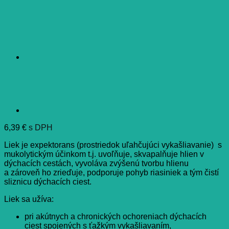
6,39
€
s DPH
Liek je expektorans (prostriedok uľahčujúci vykašliavanie) s
mukolytickým účinkom t.j. uvoľňuje, skvapalňuje hlien v
dýchacích cestách, vyvoláva zvýšenú tvorbu hlienu
a zároveň ho zrieďuje, podporuje pohyb riasiniek a tým čistí
sliznicu dýchacích ciest.
Liek sa užíva:
pri akútnych a chronických ochoreniach dýchacích
ciest spojených s ťažkým vykašliavaním,