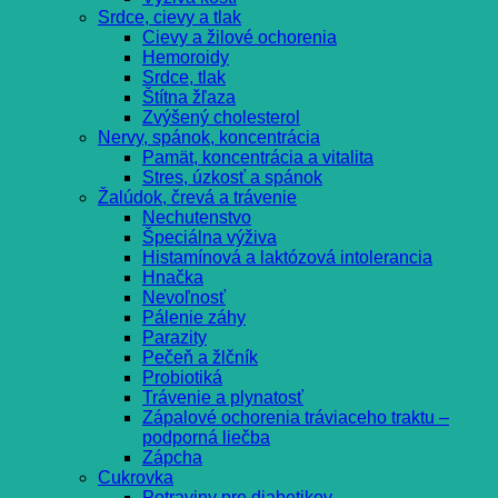
Srdce, cievy a tlak
Cievy a žilové ochorenia
Hemoroidy
Srdce, tlak
Štítna žľaza
Zvýšený cholesterol
Nervy, spánok, koncentrácia
Pamät, koncentrácia a vitalita
Stres, úzkosť a spánok
Žalúdok, črevá a trávenie
Nechutenstvo
Špeciálna výživa
Histamínová a laktózová intolerancia
Hnačka
Nevoľnosť
Pálenie záhy
Parazity
Pečeň a žlčník
Probiotiká
Trávenie a plynatosť
Zápalové ochorenia tráviaceho traktu –
podporná liečba
Zápcha
Cukrovka
Potraviny pre diabetikov