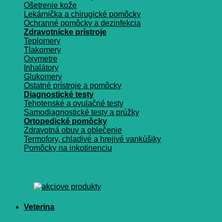
Ošetrenie kože
Lekárnička a chirugické pomôcky
Ochranné pomôcky a dezinfekcia
Zdravotnícke prístroje
Teplomery
Tlakomery
Oxymetre
Inhalátory
Glukomery
Ostatné prístroje a pomôcky
Diagnostické testy
Tehotenské a ovulačné testy
Samodiagnostické testy a prúžky
Ortopedické pomôcky
Zdravotná obuv a oblečenie
Termofory, chladivé a hrejivé vankúšiky
Pomôcky na inkotinenciu
Veterina