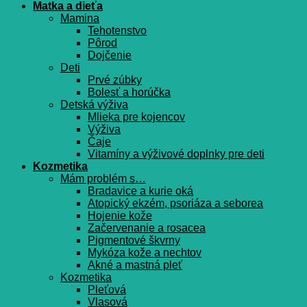
Matka a dieťa
Mamina
Tehotenstvo
Pôrod
Dojčenie
Deti
Prvé zúbky
Bolesť a horúčka
Detská výživa
Mlieka pre kojencov
Výživa
Čaje
Vitamíny a výživové doplnky pre deti
Kozmetika
Mám problém s…
Bradavice a kurie oká
Atopický ekzém, psoriáza a seborea
Hojenie kože
Začervenanie a rosacea
Pigmentové škvrny
Mykóza kože a nechtov
Akné a mastná pleť
Kozmetika
Pleťová
Vlasová