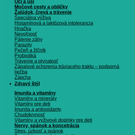
Oči a uši
Močové cesty a obličky
Žalúdok, črevá a trávenie
Špeciálna výživa
Histamínová a laktózová intolerancia
Hnačka
Nevoľnosť
Pálenie záhy
Parazity
Pečeň a žlčník
Probiotiká
Trávenie a plynatosť
Zápalové ochorenia tráviaceho traktu – podporná
liečba
Zápcha
Zdravý štýl
Imunita a vitamíny
Vitamíny a minerály
Vitamíny pre deti
Imunita a antioxidanty
Chudokrvnosť
Vitamíny a vyživové doplnky pre deti
Nervy, spánok a koncetrácia
Stres, úzkosť a spánok