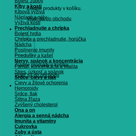
Bolesť zubov
Kĺby a kosti
Žiadne produkty v košíku.
Kĺbová výživa
Náplasti a gély
Vrátiť sa do obchodu
Výživa kostí
Prechladnutie a chrípka
Košík
Bolesť hrdla
Chrípka a prechladnutie, horúčka
Nádcha
Posilnenie imunity
Priedušky a kašeľ
Nervy, spánok a koncentrácia
Žiadne produkty v košíku.
Pamät, koncentrácia a vitalita
Stres, úzkosť a spánok
Vrátiť sa do obchodu
Srdce, cievy a tlak
Cievy a žilové ochorenia
Hemoroidy
Srdce, tlak
Štítna žľaza
Zvýšený cholesterol
Ona a on
Alergia a senná nádcha
Imunita a vitamíny
Cukrovka
Zuby a ústa