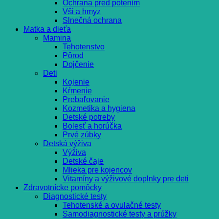
Ochrana pred potením
Vši a hmyz
Slnečná ochrana
Matka a dieťa
Mamina
Tehotenstvo
Pôrod
Dojčenie
Deti
Kojenie
Kŕmenie
Prebaľovanie
Kozmetika a hygiena
Detské potreby
Bolesť a horúčka
Prvé zúbky
Detská výživa
Výživa
Detské čaje
Mlieka pre kojencov
Vitamíny a výživové doplnky pre deti
Zdravotnícke pomôcky
Diagnostické testy
Tehotenské a ovulačné testy
Samodiagnostické testy a prúžky