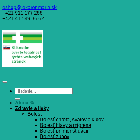
eshop@lekarenmaria.sk
+421 911 177 266
+421 41 549 36 62
Hľadať:
Akcia %
Zdravie a lieky
Bolesť
Bolesť chrbta, svalov a kĺbov
Bolesť hlavy a migréna
Bolesť pri menštruácii
Bolesť zubov