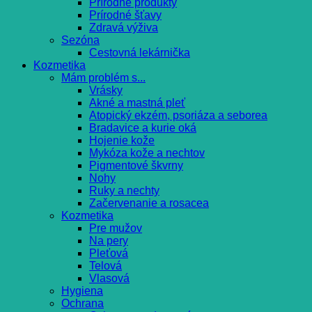
Prírodné produkty
Prírodné šťavy
Zdravá výživa
Sezóna
Cestovná lekárnička
Kozmetika
Mám problém s...
Vrásky
Akné a mastná pleť
Atopický ekzém, psoriáza a seborea
Bradavice a kurie oká
Hojenie kože
Mykóza kože a nechtov
Pigmentové škvrny
Nohy
Ruky a nechty
Začervenanie a rosacea
Kozmetika
Pre mužov
Na pery
Pleťová
Telová
Vlasová
Hygiena
Ochrana