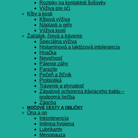
Roztoky na kontaktné šošovky
Výživa pre oči
Kĺby a kosti
Kĺbová výživa
Náplasti a gély
Výživa kostí
Žalúdok, črevá a trávenie
Špeciálna výživa
Histamínová a laktózová intolerancia
Hnačka
Nevoľnosť
Pálenie záhy
Parazity
Pečeň a žlčník
Probiotiká
Trávenie a plynatosť
Zápalové ochorenia tráviaceho traktu –
podporná liečba
Zápcha
MOČOVÉ CESTY A OBLIČKY
Ona a on
Inkontinencia
Intímna hygiena
Lubrikanty
Menopauza