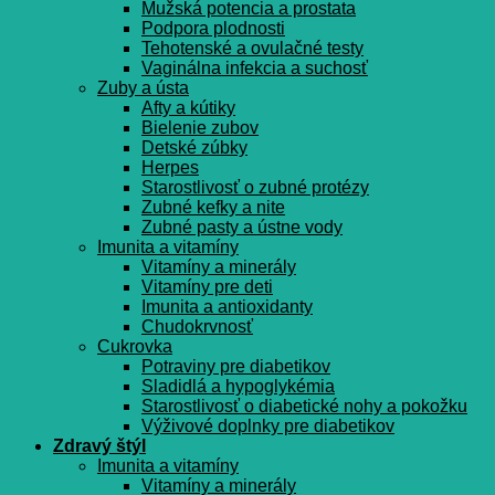
Mužská potencia a prostata
Podpora plodnosti
Tehotenské a ovulačné testy
Vaginálna infekcia a suchosť
Zuby a ústa
Afty a kútiky
Bielenie zubov
Detské zúbky
Herpes
Starostlivosť o zubné protézy
Zubné kefky a nite
Zubné pasty a ústne vody
Imunita a vitamíny
Vitamíny a minerály
Vitamíny pre deti
Imunita a antioxidanty
Chudokrvnosť
Cukrovka
Potraviny pre diabetikov
Sladidlá a hypoglykémia
Starostlivosť o diabetické nohy a pokožku
Výživové doplnky pre diabetikov
Zdravý štýl
Imunita a vitamíny
Vitamíny a minerály