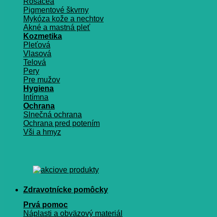
Rosacea
Pigmentové škvrny
Mykóza kože a nechtov
Akné a mastná pleť
Kozmetika
Pleťová
Vlasová
Telová
Pery
Pre mužov
Hygiena
Intímna
Ochrana
Slnečná ochrana
Ochrana pred potením
Vši a hmyz
Zdravotnícke pomôcky
Prvá pomoc
Náplasti a obväzový materiál