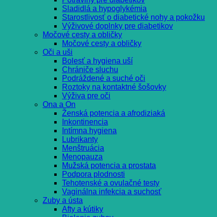
Sladidlá a hypoglykémia
Starostlivosť o diabetické nohy a pokožku
Výživové doplnky pre diabetikov
Močové cesty a obličky
Močové cesty a obličky
Oči a uši
Bolesť a hygiena uší
Chrániče sluchu
Podráždené a suché oči
Roztoky na kontaktné šošovky
Výživa pre oči
Ona a On
Ženská potencia a afrodiziaká
Inkontinencia
Intímna hygiena
Lubrikanty
Menštruácia
Menopauza
Mužská potencia a prostata
Podpora plodnosti
Tehotenské a ovulačné testy
Vaginálna infekcia a suchosť
Zuby a ústa
Afty a kútiky