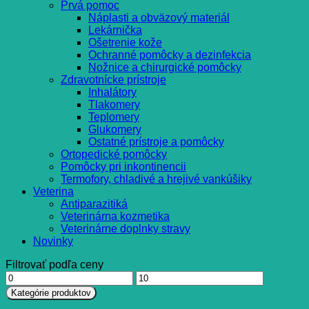
Prvá pomoc
Náplasti a obväzový materiál
Lekárnička
Ošetrenie kože
Ochranné pomôcky a dezinfekcia
Nožnice a chirurgické pomôcky
Zdravotnícke prístroje
Inhalátory
Tlakomery
Teplomery
Glukomery
Ostatné prístroje a pomôcky
Ortopedické pomôcky
Pomôcky pri inkontinencii
Termofory, chladivé a hrejivé vankúšiky
Veterina
Antiparazitiká
Veterinárna kozmetika
Veterinárne doplnky stravy
Novinky
Filtrovať podľa ceny
Minimálna
Maximálna
cena
cena
Kategórie produktov