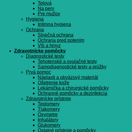
Telová
Na pery
Pre mužov
Hygiena
Intímna hygiena
Ochrana
Slnečná ochrana
Ochrana pred potením
Vši a hmyz
Zdravotnícke pomôcky
Diagnostické testy
Tehotenské a ovulačné testy
Samodiagnostické testy a prúžky
Prvá pomoc
Náplasti a obväzový materiál
Ošetrenie kože
Lekárnička a chirurgické pomôcky
Ochranné pomôcky a dezinfekcia
Zdravotnícke prístroje
Teplomery
Tlakomery
Oxymetre
Inhalátory
Glukomery
Ostatné prístroje a pomôcky