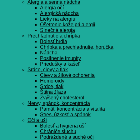
Alergia a senná nádcha
Alergia očí
Alergická nádcha
Lieky na alergiu
Ošetrenie kože pri alergii
Slnečná alergia
Prechladnutie a chrípka
Bolesť hrdla
Chrípka a prechladnutie, horúčka
Nádcha
Posilnenie imunity
Priedušky a kašeľ
Srdce, cievy a tlak
Cievy a žilové ochorenia
Hemoroidy
Srdce, tlak
Štítna žľaza
Zvýšený cholesterol
Nervy, spánok, koncentrácia
Pamät, koncentrácia a vitalita
Stres, úzkosť a spánok
Oči a uši
Bolesť a hygiena uší
Chrániče sluchu
Podráždené a suché oči