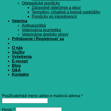
Ortopedické pomôcky
Zdravotné oblečenie a obuv
Termofory, chladivé a hrejivé vankúšiky
Pomôcky pri inkontinencii
Veterina
Antiparazitiká
Veterinárna kozmetika
Veterinárne doplnky stravy
Prihlásenie / Registrovať sa
O nás
Služby
Vyšetrenia
E-recept
Blog
Q&A
Kontakty
Prihlásenie
Povinné
Používateľské meno alebo e-mailová adresa
*
Povinné
Heslo
*