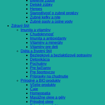
Bielenie zubov
Detské zúbky
Herpes
Starostlivosť o zubné protézy
Zubné kefky a nite
Zubné pasty a ústne vody
Zdravý štýl
Imunita a vitamíny
Chudokrvnosť
Imunita a antioxidanty
Vitamíny a minerály
Vitamíny pre deti
Diéta a životný štýl
Bezlepkové a bezlaktózové potraviny
Detoxikácia
Pochutiny
Pre fajčiarov
Pre športovcov
Prípravky na chudnutie
Prírodné a BIO produkty
Včelie produkty
Čaje
Homeopatia
Masážne oleje a gély
Prírodné oleje