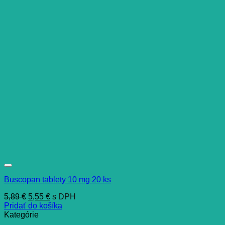
Buscopan tablety 10 mg 20 ks
Pôvodná
Aktuálna
5,89
€
5,55
€
s DPH
cena
cena
Pridať do košíka
bola:
je:
Kategórie
5,89 €.
5,55 €.