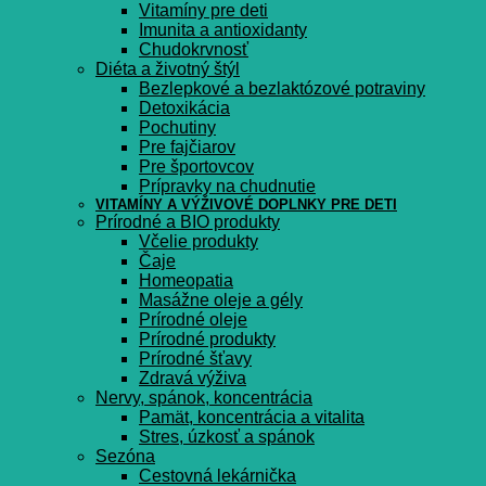
Vitamíny pre deti
Imunita a antioxidanty
Chudokrvnosť
Diéta a životný štýl
Bezlepkové a bezlaktózové potraviny
Detoxikácia
Pochutiny
Pre fajčiarov
Pre športovcov
Prípravky na chudnutie
VITAMÍNY A VÝŽIVOVÉ DOPLNKY PRE DETI
Prírodné a BIO produkty
Včelie produkty
Čaje
Homeopatia
Masážne oleje a gély
Prírodné oleje
Prírodné produkty
Prírodné šťavy
Zdravá výživa
Nervy, spánok, koncentrácia
Pamät, koncentrácia a vitalita
Stres, úzkosť a spánok
Sezóna
Cestovná lekárnička