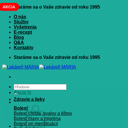
Skip
AKCIA
Staráme sa o Vaše zdravie od roku 1995
to
O nás
content
Služby
Vyšetrenia
E-recept
Blog
Q&A
Kontakty
Staráme sa o Vaše zdravie od roku 1995
Hľadať:
Akcia %
Zdravie a lieky
Bolesť
Bolesť chrbta, svalov a kĺbov
Bolesť hlavy a migréna
Bolesť pri menštruácii