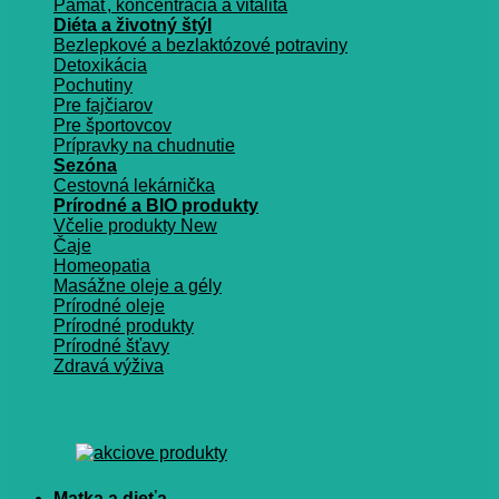
Pamäť, koncentrácia a vitalita
Diéta a životný štýl
Bezlepkové a bezlaktózové potraviny
Detoxikácia
Pochutiny
Pre fajčiarov
Pre športovcov
Prípravky na chudnutie
Sezóna
Cestovná lekárnička
Prírodné a BIO produkty
Včelie produkty
Čaje
Homeopatia
Masážne oleje a gély
Prírodné oleje
Prírodné produkty
Prírodné šťavy
Zdravá výživa
Matka a dieťa