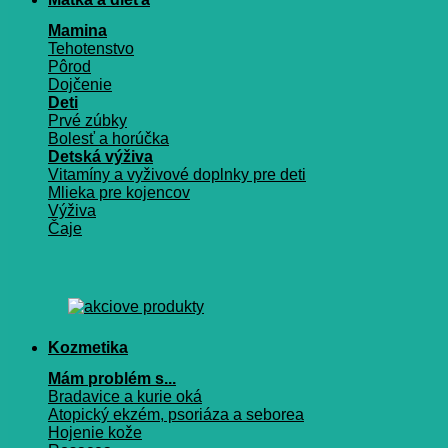
Mamina
Tehotenstvo
Pôrod
Dojčenie
Deti
Prvé zúbky
Bolesť a horúčka
Detská výživa
Vitamíny a vyživové doplnky pre deti
Mlieka pre kojencov
Výživa
Čaje
Kozmetika
Mám problém s...
Bradavice a kurie oká
Atopický ekzém, psoriáza a seborea
Hojenie kože