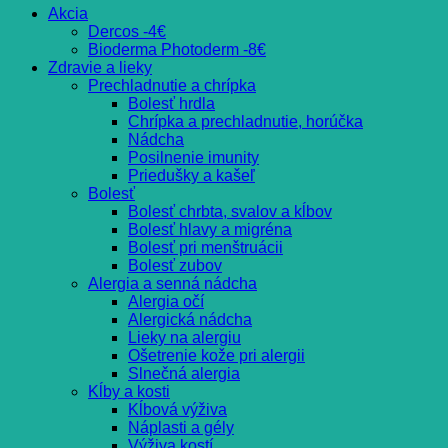
Akcia
Dercos -4€
Bioderma Photoderm -8€
Zdravie a lieky
Prechladnutie a chrípka
Bolesť hrdla
Chrípka a prechladnutie, horúčka
Nádcha
Posilnenie imunity
Priedušky a kašeľ
Bolesť
Bolesť chrbta, svalov a kĺbov
Bolesť hlavy a migréna
Bolesť pri menštruácii
Bolesť zubov
Alergia a senná nádcha
Alergia očí
Alergická nádcha
Lieky na alergiu
Ošetrenie kože pri alergii
Slnečná alergia
Kĺby a kosti
Kĺbová výživa
Náplasti a gély
Výživa kostí