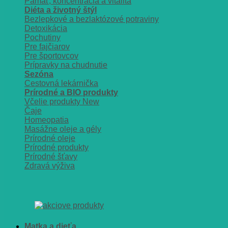
Pamäť, koncentrácia a vitalita
Diéta a životný štýl
Bezlepkové a bezlaktózové potraviny
Detoxikácia
Pochutiny
Pre fajčiarov
Pre športovcov
Prípravky na chudnutie
Sezóna
Cestovná lekárnička
Prírodné a BIO produkty
Včelie produkty
Čaje
Homeopatia
Masážne oleje a gély
Prírodné oleje
Prírodné produkty
Prírodné šťavy
Zdravá výživa
Matka a dieťa