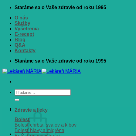
Skip
Staráme sa o Vaše zdravie od roku 1995
to
O nás
content
Služby
Vyšetrenia
E-recept
Blog
Q&A
Kontakty
Staráme sa o Vaše zdravie od roku 1995
Hľadať:
Zdravie a lieky
Bolesť
Bolesť chrbta, svalov a kĺbov
Bolesť hlavy a migréna
Bolesť pri menštruácii