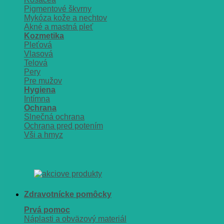
Pigmentové škvrny
Mykóza kože a nechtov
Akné a mastná pleť
Kozmetika
Pleťová
Vlasová
Telová
Pery
Pre mužov
Hygiena
Intímna
Ochrana
Slnečná ochrana
Ochrana pred potením
Vši a hmyz
Zdravotnícke pomôcky
Prvá pomoc
Náplasti a obväzový materiál