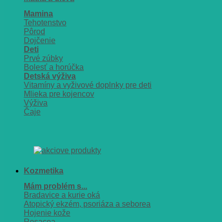
Mamina
Tehotenstvo
Pôrod
Dojčenie
Deti
Prvé zúbky
Bolesť a horúčka
Detská výživa
Vitamíny a vyživové doplnky pre deti
Mlieka pre kojencov
Výživa
Čaje
Kozmetika
Mám problém s...
Bradavice a kurie oká
Atopický ekzém, psoriáza a seborea
Hojenie kože
Rosacea