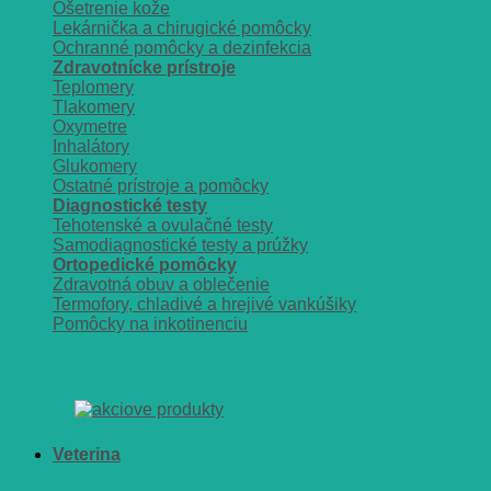
Ošetrenie kože
Lekárnička a chirugické pomôcky
Ochranné pomôcky a dezinfekcia
Zdravotnícke prístroje
Teplomery
Tlakomery
Oxymetre
Inhalátory
Glukomery
Ostatné prístroje a pomôcky
Diagnostické testy
Tehotenské a ovulačné testy
Samodiagnostické testy a prúžky
Ortopedické pomôcky
Zdravotná obuv a oblečenie
Termofory, chladivé a hrejivé vankúšiky
Pomôcky na inkotinenciu
Veterina