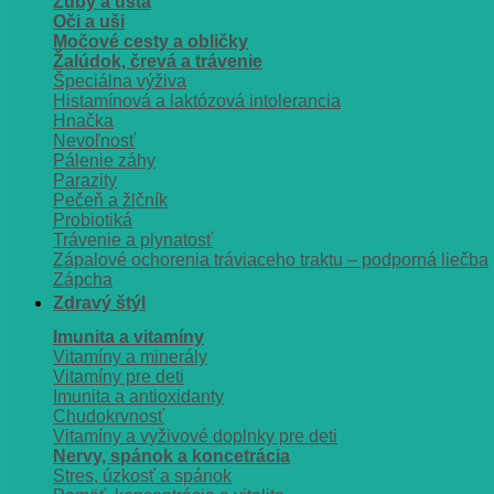
Zuby a ústa
Oči a uši
Močové cesty a obličky
Žalúdok, črevá a trávenie
Špeciálna výživa
Histamínová a laktózová intolerancia
Hnačka
Nevoľnosť
Pálenie záhy
Parazity
Pečeň a žlčník
Probiotiká
Trávenie a plynatosť
Zápalové ochorenia tráviaceho traktu – podporná liečba
Zápcha
Zdravý štýl
Imunita a vitamíny
Vitamíny a minerály
Vitamíny pre deti
Imunita a antioxidanty
Chudokrvnosť
Vitamíny a vyživové doplnky pre deti
Nervy, spánok a koncetrácia
Stres, úzkosť a spánok