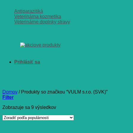
Antiparazitiká
Veterinárna kozmetika
Veterinárne doplnky stravy
VULM s.r.o. (SVK)
Domov
/
Produkty so značkou “VULM s.r.o. (SVK)”
Filter
Zoradené
Zobrazuje sa 9 výsledkov
podľa
popularity