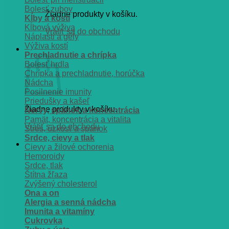
Bolesť zubov
Žiadne produkty v košíku.
Kĺby a kosti
Kĺbová výživa
Vrátiť sa do obchodu
Náplasti a gély
Výživa kostí
Košík
Prechladnutie a chrípka
Bolesť hrdla
Chrípka a prechladnutie, horúčka
Nádcha
Posilnenie imunity
Priedušky a kašeľ
Žiadne produkty v košíku.
Nervy, spánok a koncentrácia
Pamät, koncentrácia a vitalita
Vrátiť sa do obchodu
Stres, úzkosť a spánok
Srdce, cievy a tlak
Cievy a žilové ochorenia
Hemoroidy
Srdce, tlak
Štítna žľaza
Zvýšený cholesterol
Ona a on
Alergia a senná nádcha
Imunita a vitamíny
Cukrovka