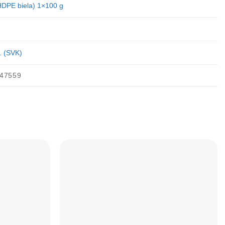
.HDPE biela) 1×100 g
. (SVK)
47559