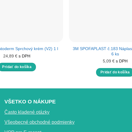
3M SPOFAPLAST č.183 Náplasť
oderm Sprchový krém (V2) 1 l
6 ks
24,89
€
s DPH
5,09
€
s DPH
Pridať do košíka
Pridať do košíka
VŠETKO O NÁKUPE
Často kladené otázky
Všeobecné obchodné podmienky