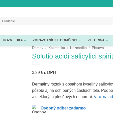
Hľadať:
KOZMETIKA
ZDRAVOTNÍCKE POMÔCKY
VETERINA
Domov
/
Kozmetika
/
Kozmetika
/
Pleťová
Solutio acidi salicylici spi
3,29
€
s DPH
Dermálny roztok s obsahom kyseliny salicylove
pôsobí aj na ochlpených častiach tela. Podpo
a niektorých plesňových ochorení.
Viac na ad
Osobný odber zadarmo