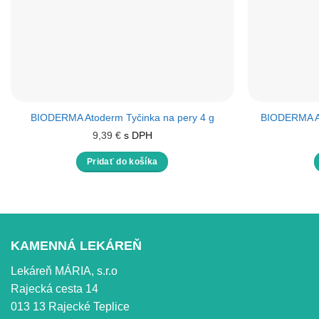
BIODERMA Atoderm Tyčinka na pery 4 g
BIODERMA At
9,39
€
s DPH
Pridať do košíka
KAMENNÁ LEKÁREŇ
Lekáreň MÁRIA, s.r.o
Rajecká cesta 14
013 13 Rajecké Teplice