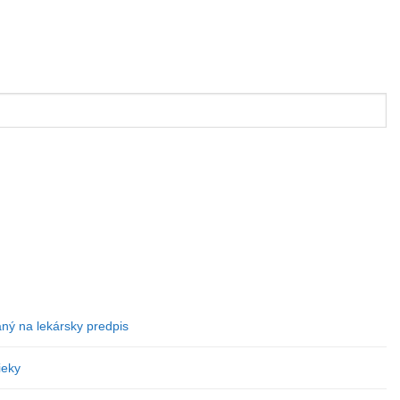
aný na lekársky predpis
ieky