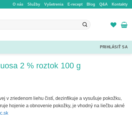
O nás
Služby
Vyšetrenia
E-recept
Blog
Q&A
Kontakty
rituosa 2 % roztok 100 g
j v zriedenom liehu čistí, dezinfikuje a vysušuje pokožku,
ruje hojenie a obnovenie pokožky, je vhodný na liečbu akné
c.sk