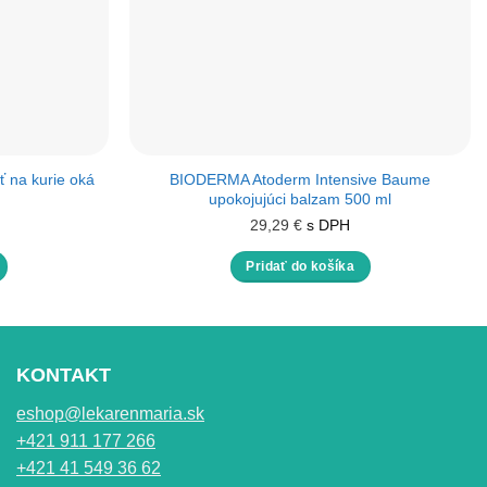
 na kurie oká
BIODERMA Atoderm Intensive Baume
upokojujúci balzam 500 ml
29,29
€
s DPH
Pridať do košíka
KONTAKT
eshop@lekarenmaria.sk
+421 911 177 266
+421 41 549 36 62