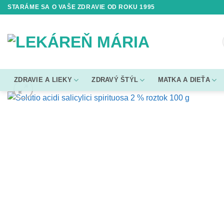
Skip
STARÁME SA O VAŠE ZDRAVIE OD ROKU 1995
to
content
ZDRAVIE A LIEKY
ZDRAVÝ ŠTÝL
MATKA A DIEŤA