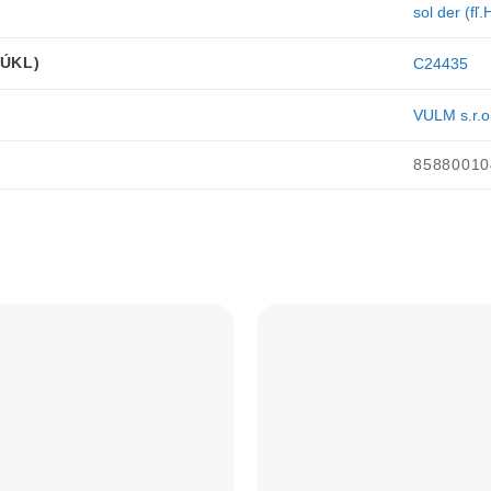
sol der (fľ
ŠÚKL)
C24435
VULM s.r.o
85880010