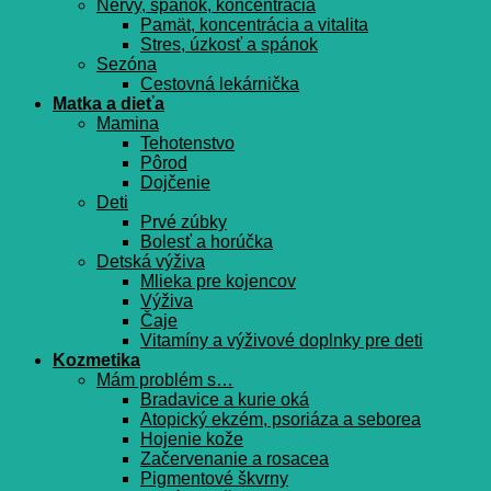
Nervy, spánok, koncentrácia
Pamät, koncentrácia a vitalita
Stres, úzkosť a spánok
Sezóna
Cestovná lekárnička
Matka a dieťa
Mamina
Tehotenstvo
Pôrod
Dojčenie
Deti
Prvé zúbky
Bolesť a horúčka
Detská výživa
Mlieka pre kojencov
Výživa
Čaje
Vitamíny a výživové doplnky pre deti
Kozmetika
Mám problém s…
Bradavice a kurie oká
Atopický ekzém, psoriáza a seborea
Hojenie kože
Začervenanie a rosacea
Pigmentové škvrny