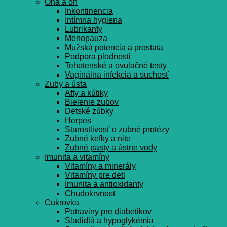
Ona a on
Inkontinencia
Intímna hygiena
Lubrikanty
Menopauza
Mužská potencia a prostata
Podpora plodnosti
Tehotenské a ovulačné testy
Vaginálna infekcia a suchosť
Zuby a ústa
Afty a kútiky
Bielenie zubov
Detské zúbky
Herpes
Starostlivosť o zubné protézy
Zubné kefky a nite
Zubné pasty a ústne vody
Imunita a vitamíny
Vitamíny a minerály
Vitamíny pre deti
Imunita a antioxidanty
Chudokrvnosť
Cukrovka
Potraviny pre diabetikov
Sladidlá a hypoglykémia