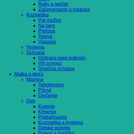
Ruky a nechty
Začervenanie a rosacea
Kozmetika
Pre mužov
Na pery
Pleťová
Telová
Vlasová
Hygiena
Ochrana
Ochrana pred potením
Vši a hmyz
Slnečná ochrana
Matka a dieťa
Mamina
Tehotenstvo
Pôrod
Dojčenie
Deti
Kojenie
Kŕmenie
Prebaľovanie
Kozmetika a hygiena
Detské potreby
Bolesť a horúčka