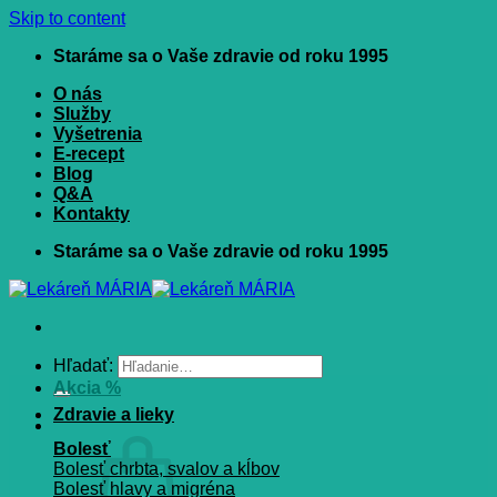
Skip to content
Staráme sa o Vaše zdravie od roku 1995
O nás
Služby
Vyšetrenia
E-recept
Blog
Q&A
Kontakty
Staráme sa o Vaše zdravie od roku 1995
Hľadať:
Akcia %
Zdravie a lieky
Bolesť
Bolesť chrbta, svalov a kĺbov
Bolesť hlavy a migréna