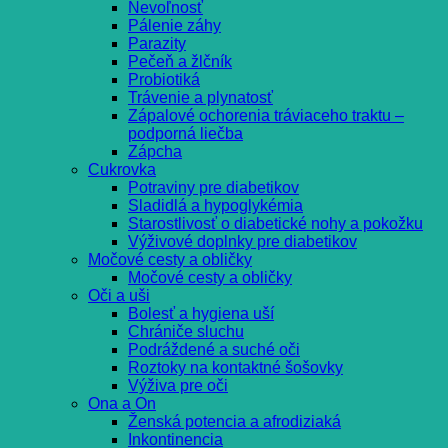
Nevoľnosť
Pálenie záhy
Parazity
Pečeň a žlčník
Probiotiká
Trávenie a plynatosť
Zápalové ochorenia tráviaceho traktu –
podporná liečba
Zápcha
Cukrovka
Potraviny pre diabetikov
Sladidlá a hypoglykémia
Starostlivosť o diabetické nohy a pokožku
Výživové doplnky pre diabetikov
Močové cesty a obličky
Močové cesty a obličky
Oči a uši
Bolesť a hygiena uší
Chrániče sluchu
Podráždené a suché oči
Roztoky na kontaktné šošovky
Výživa pre oči
Ona a On
Ženská potencia a afrodiziaká
Inkontinencia