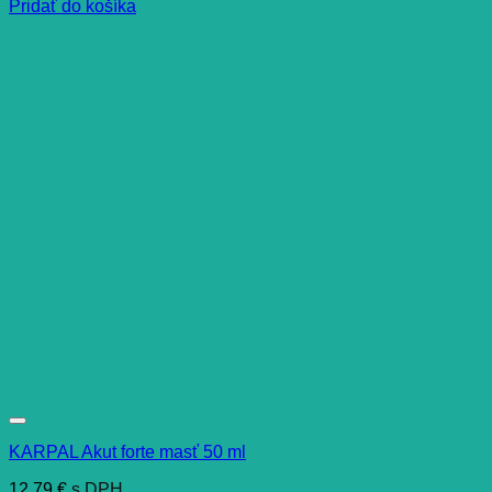
Pridať do košíka
KARPAL Akut forte masť 50 ml
12,79
€
s DPH