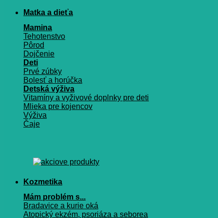
Matka a dieťa
Mamina
Tehotenstvo
Pôrod
Dojčenie
Deti
Prvé zúbky
Bolesť a horúčka
Detská výživa
Vitamíny a vyživové doplnky pre deti
Mlieka pre kojencov
Výživa
Čaje
Kozmetika
Mám problém s...
Bradavice a kurie oká
Atopický ekzém, psoriáza a seborea