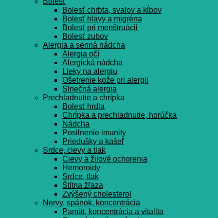
Bolesť
Bolesť chrbta, svalov a kĺbov
Bolesť hlavy a migréna
Bolesť pri menštruácii
Bolesť zubov
Alergia a senná nádcha
Alergia očí
Alergická nádcha
Lieky na alergiu
Ošetrenie kože pri alergii
Slnečná alergia
Prechladnutie a chrípka
Bolesť hrdla
Chrípka a prechladnutie, horúčka
Nádcha
Posilnenie imunity
Priedušky a kašeľ
Srdce, cievy a tlak
Cievy a žilové ochorenia
Hemoroidy
Srdce, tlak
Štítna žľaza
Zvýšený cholesterol
Nervy, spánok, koncentrácia
Pamät, koncentrácia a vitalita