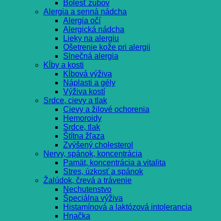
Bolesť zubov
Alergia a senná nádcha
Alergia očí
Alergická nádcha
Lieky na alergiu
Ošetrenie kože pri alergii
Slnečná alergia
Kĺby a kosti
Kĺbová výživa
Náplasti a gély
Výživa kostí
Srdce, cievy a tlak
Cievy a žilové ochorenia
Hemoroidy
Srdce, tlak
Štítna žľaza
Zvýšený cholesterol
Nervy, spánok, koncentrácia
Pamät, koncentrácia a vitalita
Stres, úzkosť a spánok
Žalúdok, črevá a trávenie
Nechutenstvo
Špeciálna výživa
Histamínová a laktózová intolerancia
Hnačka