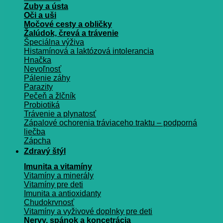
Zuby a ústa
Oči a uši
Močové cesty a obličky
Žalúdok, črevá a trávenie
Špeciálna výživa
Histamínová a laktózová intolerancia
Hnačka
Nevoľnosť
Pálenie záhy
Parazity
Pečeň a žlčník
Probiotiká
Trávenie a plynatosť
Zápalové ochorenia tráviaceho traktu – podporná
liečba
Zápcha
Zdravý štýl
Imunita a vitamíny
Vitamíny a minerály
Vitamíny pre deti
Imunita a antioxidanty
Chudokrvnosť
Vitamíny a vyživové doplnky pre deti
Nervy, spánok a koncetrácia