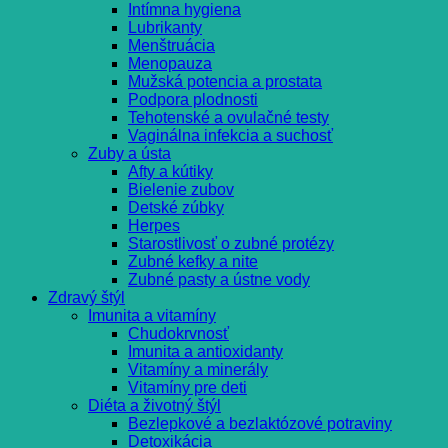
Intímna hygiena
Lubrikanty
Menštruácia
Menopauza
Mužská potencia a prostata
Podpora plodnosti
Tehotenské a ovulačné testy
Vaginálna infekcia a suchosť
Zuby a ústa
Afty a kútiky
Bielenie zubov
Detské zúbky
Herpes
Starostlivosť o zubné protézy
Zubné kefky a nite
Zubné pasty a ústne vody
Zdravý štýl
Imunita a vitamíny
Chudokrvnosť
Imunita a antioxidanty
Vitamíny a minerály
Vitamíny pre deti
Diéta a životný štýl
Bezlepkové a bezlaktózové potraviny
Detoxikácia