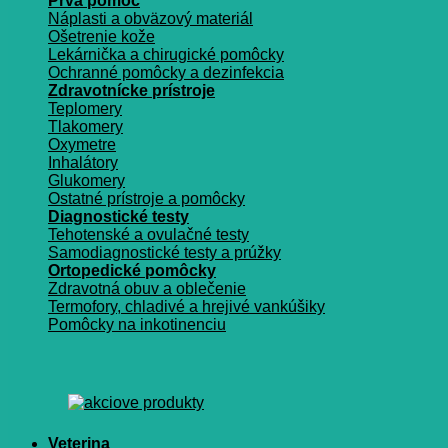
Prvá pomoc
Náplasti a obväzový materiál
Ošetrenie kože
Lekárnička a chirugické pomôcky
Ochranné pomôcky a dezinfekcia
Zdravotnícke prístroje
Teplomery
Tlakomery
Oxymetre
Inhalátory
Glukomery
Ostatné prístroje a pomôcky
Diagnostické testy
Tehotenské a ovulačné testy
Samodiagnostické testy a prúžky
Ortopedické pomôcky
Zdravotná obuv a oblečenie
Termofory, chladivé a hrejivé vankúšiky
Pomôcky na inkotinenciu
Veterina