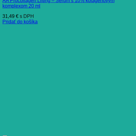
AA Procollagen Lifting – Sérum s 10% kolagénovým
komplexom 20 ml
31,49
€
s DPH
Pridať do košíka