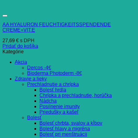
AA HYALURON FEUCHTIGKEITSSPENDENDE
CREME+VIT.E
27,69
€
s DPH
Pridať do košíka
Kategórie
Akcia
Dercos -4€
Bioderma Photoderm -8€
Zdravie a lieky
Prechladnutie a chrípka
Bolesť hrdla
Chrípka a prechladnutie, horúčka
Nádcha
Posilnenie imunity
Priedušky a kašeľ
Bolesť
Bolesť chrbta, svalov a kĺbov
Bolesť hlavy a migréna
Bolesť pri menštruácii