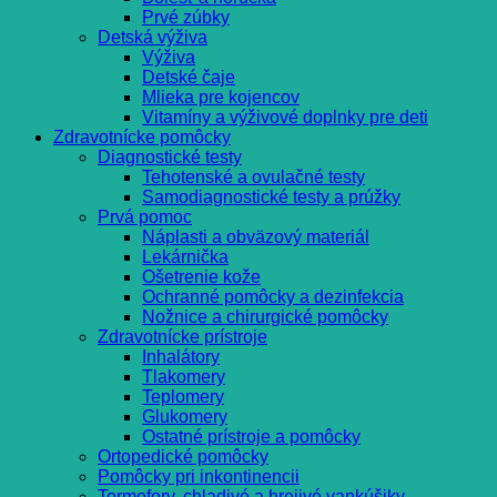
Prvé zúbky
Detská výživa
Výživa
Detské čaje
Mlieka pre kojencov
Vitamíny a výživové doplnky pre deti
Zdravotnícke pomôcky
Diagnostické testy
Tehotenské a ovulačné testy
Samodiagnostické testy a prúžky
Prvá pomoc
Náplasti a obväzový materiál
Lekárnička
Ošetrenie kože
Ochranné pomôcky a dezinfekcia
Nožnice a chirurgické pomôcky
Zdravotnícke prístroje
Inhalátory
Tlakomery
Teplomery
Glukomery
Ostatné prístroje a pomôcky
Ortopedické pomôcky
Pomôcky pri inkontinencii
Termofory, chladivé a hrejivé vankúšiky