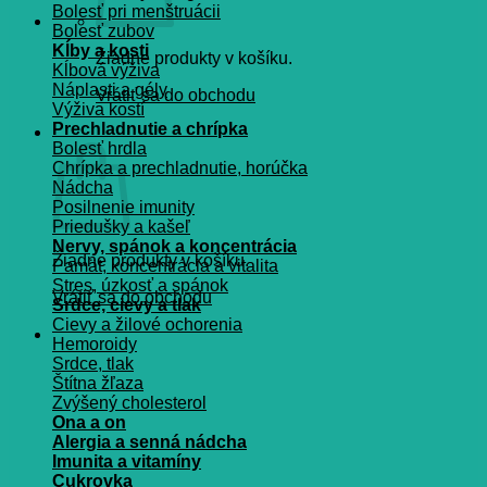
Bolesť pri menštruácii
Bolesť zubov
Kĺby a kosti
Žiadne produkty v košíku.
Kĺbová výživa
Náplasti a gély
Vrátiť sa do obchodu
Výživa kostí
Prechladnutie a chrípka
Košík
Bolesť hrdla
Chrípka a prechladnutie, horúčka
Nádcha
Posilnenie imunity
Priedušky a kašeľ
Nervy, spánok a koncentrácia
Žiadne produkty v košíku.
Pamät, koncentrácia a vitalita
Stres, úzkosť a spánok
Vrátiť sa do obchodu
Srdce, cievy a tlak
Cievy a žilové ochorenia
Hemoroidy
Srdce, tlak
Štítna žľaza
Zvýšený cholesterol
Ona a on
Alergia a senná nádcha
Imunita a vitamíny
Cukrovka