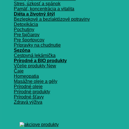
Stres, úzkosť a spánok
Pamäť, koncentrácia a vitalita
Diéta a životný štýl
Bezlepkové a bezlaktózové potraviny
Detoxikácia
Pochutiny
Pre fajčiarov
Pre športovcov
Prípravky na chudnutie
Sezóna
Cestovná lekárnička
Prírodné a BIO produkty
Včelie produkty
Čaje
Homeopatia
Masážne oleje a gély
Prírodné oleje
Prírodné produkty
Prírodné šťavy
Zdravá výživa