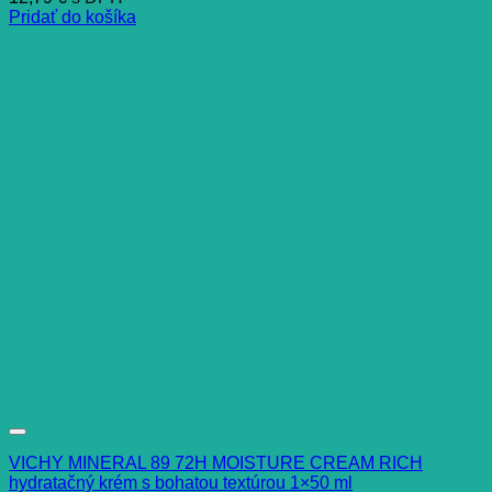
Pridať do košíka
VICHY MINERAL 89 72H MOISTURE CREAM RICH
hydratačný krém s bohatou textúrou 1×50 ml