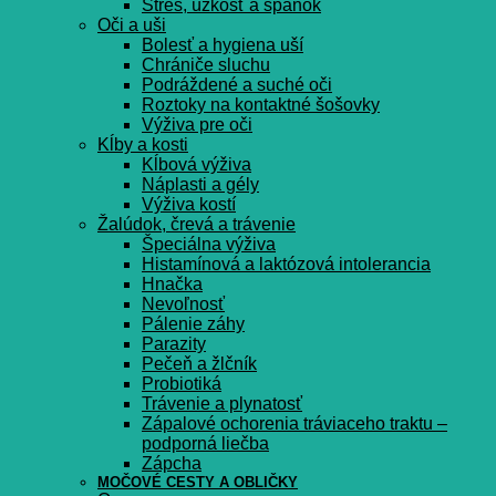
Stres, úzkosť a spánok
Oči a uši
Bolesť a hygiena uší
Chrániče sluchu
Podráždené a suché oči
Roztoky na kontaktné šošovky
Výživa pre oči
Kĺby a kosti
Kĺbová výživa
Náplasti a gély
Výživa kostí
Žalúdok, črevá a trávenie
Špeciálna výživa
Histamínová a laktózová intolerancia
Hnačka
Nevoľnosť
Pálenie záhy
Parazity
Pečeň a žlčník
Probiotiká
Trávenie a plynatosť
Zápalové ochorenia tráviaceho traktu –
podporná liečba
Zápcha
MOČOVÉ CESTY A OBLIČKY