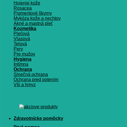
Hojenie kože
Rosacea
Pigmentové škvrny
Mykóza kože a nechtov
Akné a mastná pleť
Kozmetika
Pleťová
Vlasová
Telová
Pery
Pre mužov
Hygiena
Intímna
Ochrana
Slnečná ochrana
Ochrana pred potením
Vši a hmyz
Zdravotnícke pomôcky