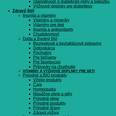
Starostlivosť o diabetické nohy a pokožku
Výživové doplnky pre diabetikov
Zdravý štýl
Imunita a vitamíny
Vitamíny a minerály
Vitamíny pre deti
Imunita a antioxidanty
Chudokrvnosť
Diéta a životný štýl
Bezlepkové a bezlaktózové potraviny
Detoxikácia
Pochutiny
Pre fajčiarov
Pre športovcov
Prípravky na chudnutie
VITAMÍNY A VÝŽIVOVÉ DOPLNKY PRE DETI
Prírodné a BIO produkty
Včelie produkty
Čaje
Homeopatia
Masážne oleje a gély
Prírodné oleje
Prírodné produkty
Prírodné šťavy
Zdravá výživa