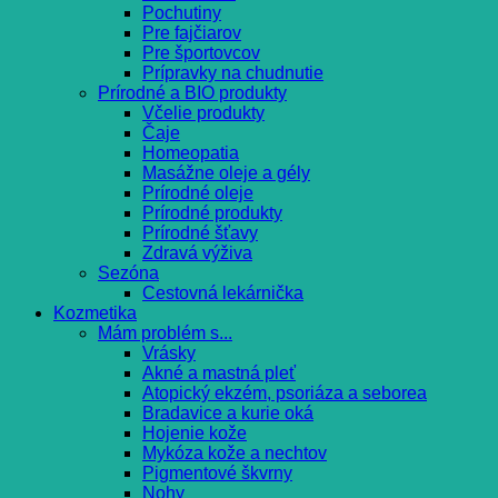
Pochutiny
Pre fajčiarov
Pre športovcov
Prípravky na chudnutie
Prírodné a BIO produkty
Včelie produkty
Čaje
Homeopatia
Masážne oleje a gély
Prírodné oleje
Prírodné produkty
Prírodné šťavy
Zdravá výživa
Sezóna
Cestovná lekárnička
Kozmetika
Mám problém s...
Vrásky
Akné a mastná pleť
Atopický ekzém, psoriáza a seborea
Bradavice a kurie oká
Hojenie kože
Mykóza kože a nechtov
Pigmentové škvrny
Nohy