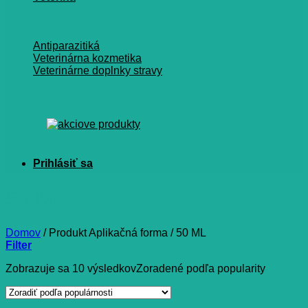
Antiparazitiká
Veterinárna kozmetika
Veterinárne doplnky stravy
50 ML
Domov
/
Produkt Aplikačná forma
/
50 ML
Filter
Zobrazuje sa 10 výsledkov
Zoradené podľa popularity