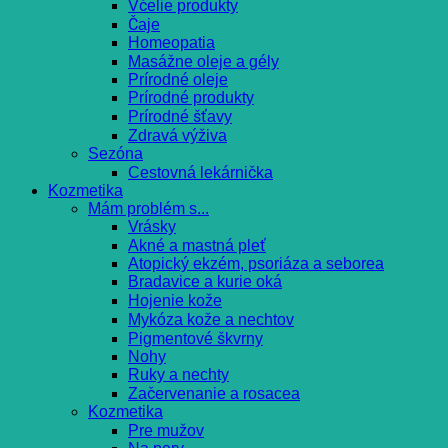
Včelie produkty
Čaje
Homeopatia
Masážne oleje a gély
Prírodné oleje
Prírodné produkty
Prírodné šťavy
Zdravá výživa
Sezóna
Cestovná lekárnička
Kozmetika
Mám problém s...
Vrásky
Akné a mastná pleť
Atopický ekzém, psoriáza a seborea
Bradavice a kurie oká
Hojenie kože
Mykóza kože a nechtov
Pigmentové škvrny
Nohy
Ruky a nechty
Začervenanie a rosacea
Kozmetika
Pre mužov