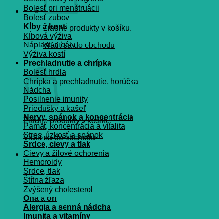
Bolesť pri menštruácii
Bolesť zubov
Kĺby a kosti
Žiadne produkty v košíku.
Kĺbová výživa
Náplasti a gély
Vrátiť sa do obchodu
Výživa kostí
Košík
Prechladnutie a chrípka
Bolesť hrdla
Chrípka a prechladnutie, horúčka
Nádcha
Posilnenie imunity
Priedušky a kašeľ
Nervy, spánok a koncentrácia
Žiadne produkty v košíku.
Pamät, koncentrácia a vitalita
Stres, úzkosť a spánok
Vrátiť sa do obchodu
Srdce, cievy a tlak
Cievy a žilové ochorenia
Hemoroidy
Srdce, tlak
Štítna žľaza
Zvýšený cholesterol
Ona a on
Alergia a senná nádcha
Imunita a vitamíny