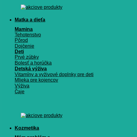
Matka a dieťa
Mamina
Tehotenstvo
Pôrod
Dojčenie
Deti
Prvé zúbky
Bolesť a horúčka
Detská výživa
Vitamíny a vyživové doplnky pre deti
Mlieka pre kojencov
Výživa
Čaje
Kozmetika