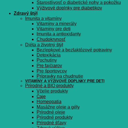
Starostlivosť o diabetické nohy a pokožku
Výživové doplnky pre diabetikov
Zdravý štýl
Imunita a vitamíny
Vitamíny a minerály
Vitamíny pre deti
Imunita a antioxidanty
Chudokrvnosť
Diéta a životný štýl
Bezlepkové a bezlaktózové potraviny
Detoxikácia
Pochutiny
Pre fajčiarov
Pre športovcov
Prípravky na chudnutie
VITAMÍNY A VÝŽIVOVÉ DOPLNKY PRE DETI
Prírodné a BIO produkty
Včelie produkty
Čaje
Homeopatia
Masážne oleje a gély
Prírodné oleje
Prírodné produkty
Prírodné šťavy