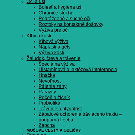
Oči a uši
Bolesť a hygiena uší
Chrániče sluchu
Podráždené a suché oči
Roztoky na kontaktné šošovky
Výživa pre oči
Kĺby a kosti
Kĺbová výživa
Náplasti a gély
Výživa kostí
Žalúdok, črevá a trávenie
Špeciálna výživa
Histamínová a laktózová intolerancia
Hnačka
Nevoľnosť
Pálenie záhy
Parazity
Pečeň a žlčník
Probiotiká
Trávenie a plynatosť
Zápalové ochorenia tráviaceho traktu –
podporná liečba
Zápcha
MOČOVÉ CESTY A OBLIČKY