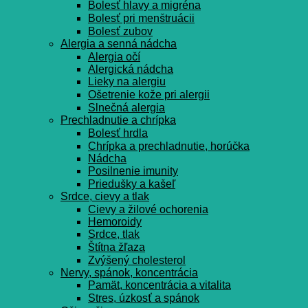
Bolesť hlavy a migréna
Bolesť pri menštruácii
Bolesť zubov
Alergia a senná nádcha
Alergia očí
Alergická nádcha
Lieky na alergiu
Ošetrenie kože pri alergii
Slnečná alergia
Prechladnutie a chrípka
Bolesť hrdla
Chrípka a prechladnutie, horúčka
Nádcha
Posilnenie imunity
Priedušky a kašeľ
Srdce, cievy a tlak
Cievy a žilové ochorenia
Hemoroidy
Srdce, tlak
Štítna žľaza
Zvýšený cholesterol
Nervy, spánok, koncentrácia
Pamät, koncentrácia a vitalita
Stres, úzkosť a spánok