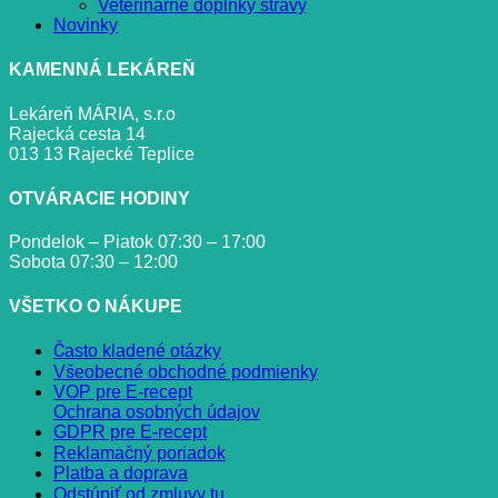
Veterinárne doplnky stravy
Novinky
KAMENNÁ LEKÁREŇ
Lekáreň MÁRIA, s.r.o
Rajecká cesta 14
013 13 Rajecké Teplice
OTVÁRACIE HODINY
Pondelok – Piatok 07:30 – 17:00
Sobota 07:30 – 12:00
VŠETKO O NÁKUPE
Často kladené otázky
Všeobecné obchodné podmienky
VOP pre E-recept
Ochrana osobných údajov
GDPR pre E-recept
Reklamačný poriadok
Platba a doprava
Odstúpiť od zmluvy tu