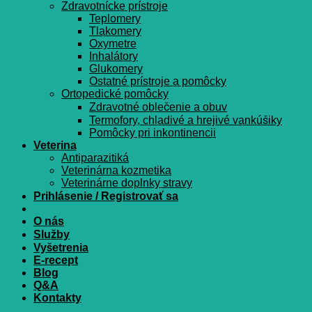
Zdravotnícke prístroje
Teplomery
Tlakomery
Oxymetre
Inhalátory
Glukomery
Ostatné prístroje a pomôcky
Ortopedické pomôcky
Zdravotné oblečenie a obuv
Termofory, chladivé a hrejivé vankúšiky
Pomôcky pri inkontinencii
Veterina
Antiparazitiká
Veterinárna kozmetika
Veterinárne doplnky stravy
Prihlásenie / Registrovať sa
O nás
Služby
Vyšetrenia
E-recept
Blog
Q&A
Kontakty