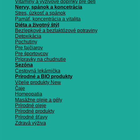
Vitamíny a vyživové doplnky pre deti
Nervy, spánok a koncetrácia
Stres, úzkosť a spánok
Pamäť, koncentrácia a vitalita
Diéta a životný štýl
Bezlepkové a bezlaktózové potraviny
Detoxikácia
Pochutiny
Pre fajčiarov
Pre športovcov
Prípravky na chudnutie
Sezóna
Cestovná lekárnička
Prírodné a BIO produkty
Včelie produkty
Čaje
Homeopatia
Masážne oleje a gély
Prírodné oleje
Prírodné produkty
Prírodné šťavy
Zdravá výživa