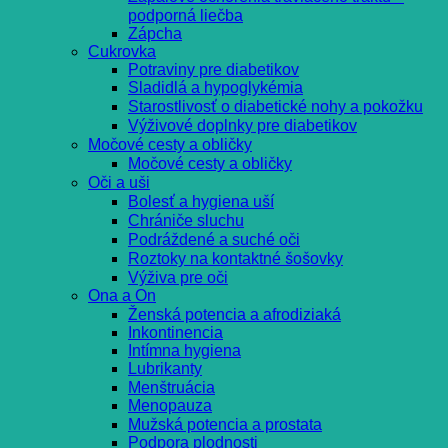
podporná liečba
Zápcha
Cukrovka
Potraviny pre diabetikov
Sladidlá a hypoglykémia
Starostlivosť o diabetické nohy a pokožku
Výživové doplnky pre diabetikov
Močové cesty a obličky
Močové cesty a obličky
Oči a uši
Bolesť a hygiena uší
Chrániče sluchu
Podráždené a suché oči
Roztoky na kontaktné šošovky
Výživa pre oči
Ona a On
Ženská potencia a afrodiziaká
Inkontinencia
Intímna hygiena
Lubrikanty
Menštruácia
Menopauza
Mužská potencia a prostata
Podpora plodnosti