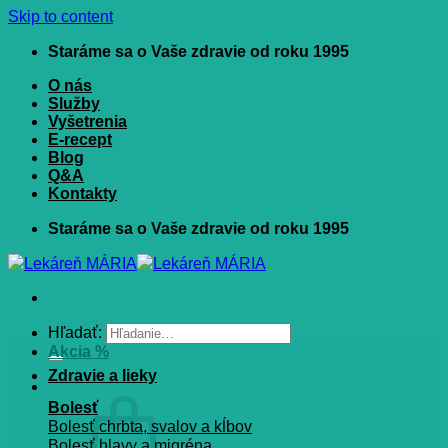
Skip to content
Staráme sa o Vaše zdravie od roku 1995
O nás
Služby
Vyšetrenia
E-recept
Blog
Q&A
Kontakty
Staráme sa o Vaše zdravie od roku 1995
Hľadať:
Akcia %
Zdravie a lieky
Bolesť
Bolesť chrbta, svalov a kĺbov
Bolesť hlavy a migréna