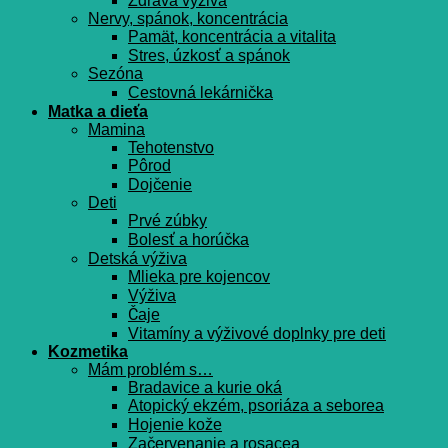
Zdravá výživa
Nervy, spánok, koncentrácia
Pamät, koncentrácia a vitalita
Stres, úzkosť a spánok
Sezóna
Cestovná lekárnička
Matka a dieťa
Mamina
Tehotenstvo
Pôrod
Dojčenie
Deti
Prvé zúbky
Bolesť a horúčka
Detská výživa
Mlieka pre kojencov
Výživa
Čaje
Vitamíny a výživové doplnky pre deti
Kozmetika
Mám problém s…
Bradavice a kurie oká
Atopický ekzém, psoriáza a seborea
Hojenie kože
Začervenanie a rosacea