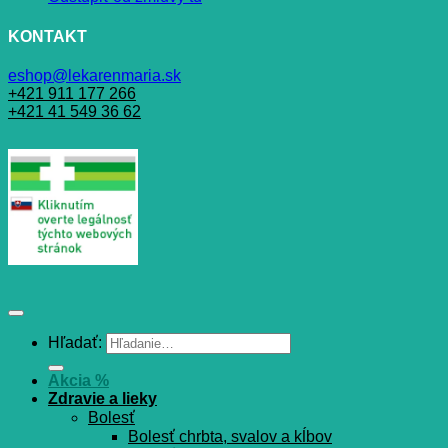
KONTAKT
eshop@lekarenmaria.sk
+421 911 177 266
+421 41 549 36 62
Hľadať:
Akcia %
Zdravie a lieky
Bolesť
Bolesť chrbta, svalov a kĺbov