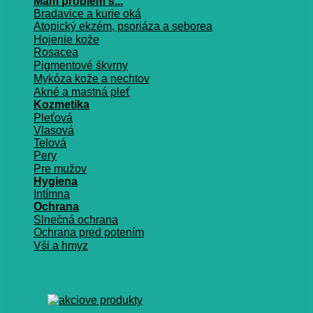
Mám problém s...
Bradavice a kurie oká
Atopický ekzém, psoriáza a seborea
Hojenie kože
Rosacea
Pigmentové škvrny
Mykóza kože a nechtov
Akné a mastná pleť
Kozmetika
Pleťová
Vlasová
Telová
Pery
Pre mužov
Hygiena
Intímna
Ochrana
Slnečná ochrana
Ochrana pred potením
Vši a hmyz