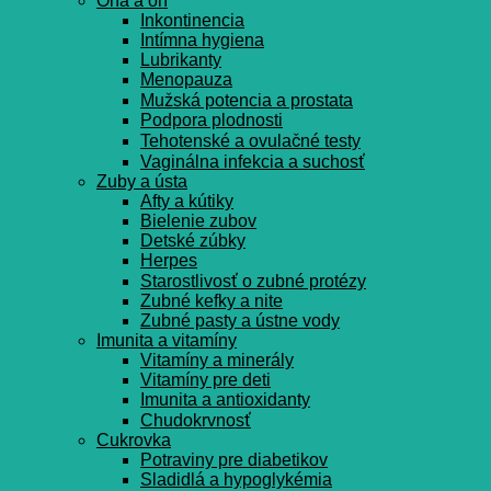
Ona a on
Inkontinencia
Intímna hygiena
Lubrikanty
Menopauza
Mužská potencia a prostata
Podpora plodnosti
Tehotenské a ovulačné testy
Vaginálna infekcia a suchosť
Zuby a ústa
Afty a kútiky
Bielenie zubov
Detské zúbky
Herpes
Starostlivosť o zubné protézy
Zubné kefky a nite
Zubné pasty a ústne vody
Imunita a vitamíny
Vitamíny a minerály
Vitamíny pre deti
Imunita a antioxidanty
Chudokrvnosť
Cukrovka
Potraviny pre diabetikov
Sladidlá a hypoglykémia