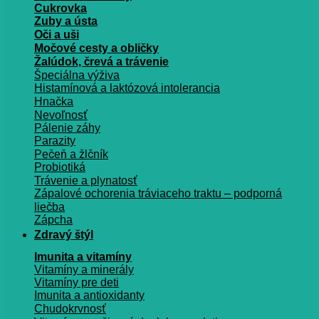
Cukrovka
Zuby a ústa
Oči a uši
Močové cesty a obličky
Žalúdok, črevá a trávenie
Špeciálna výživa
Histamínová a laktózová intolerancia
Hnačka
Nevoľnosť
Pálenie záhy
Parazity
Pečeň a žlčník
Probiotiká
Trávenie a plynatosť
Zápalové ochorenia tráviaceho traktu – podporná
liečba
Zápcha
Zdravý štýl
Imunita a vitamíny
Vitamíny a minerály
Vitamíny pre deti
Imunita a antioxidanty
Chudokrvnosť