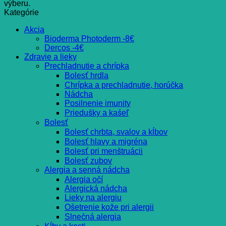
výberu.
Kategórie
Akcia
Bioderma Photoderm -8€
Dercos -4€
Zdravie a lieky
Prechladnutie a chrípka
Bolesť hrdla
Chrípka a prechladnutie, horúčka
Nádcha
Posilnenie imunity
Priedušky a kašeľ
Bolesť
Bolesť chrbta, svalov a kĺbov
Bolesť hlavy a migréna
Bolesť pri menštruácii
Bolesť zubov
Alergia a senná nádcha
Alergia očí
Alergická nádcha
Lieky na alergiu
Ošetrenie kože pri alergii
Slnečná alergia