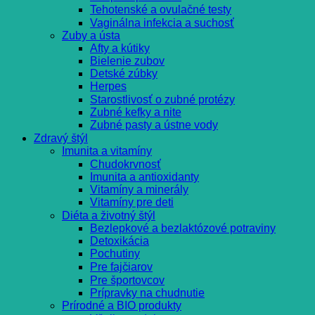
Tehotenské a ovulačné testy
Vaginálna infekcia a suchosť
Zuby a ústa
Afty a kútiky
Bielenie zubov
Detské zúbky
Herpes
Starostlivosť o zubné protézy
Zubné kefky a nite
Zubné pasty a ústne vody
Zdravý štýl
Imunita a vitamíny
Chudokrvnosť
Imunita a antioxidanty
Vitamíny a minerály
Vitamíny pre deti
Diéta a životný štýl
Bezlepkové a bezlaktózové potraviny
Detoxikácia
Pochutiny
Pre fajčiarov
Pre športovcov
Prípravky na chudnutie
Prírodné a BIO produkty