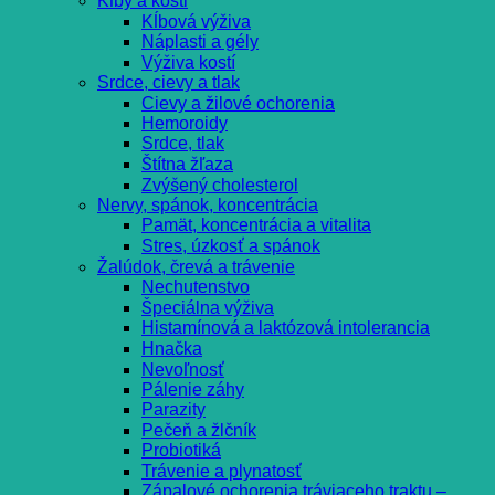
Kĺby a kosti
Kĺbová výživa
Náplasti a gély
Výživa kostí
Srdce, cievy a tlak
Cievy a žilové ochorenia
Hemoroidy
Srdce, tlak
Štítna žľaza
Zvýšený cholesterol
Nervy, spánok, koncentrácia
Pamät, koncentrácia a vitalita
Stres, úzkosť a spánok
Žalúdok, črevá a trávenie
Nechutenstvo
Špeciálna výživa
Histamínová a laktózová intolerancia
Hnačka
Nevoľnosť
Pálenie záhy
Parazity
Pečeň a žlčník
Probiotiká
Trávenie a plynatosť
Zápalové ochorenia tráviaceho traktu –