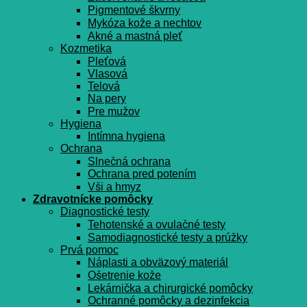
Pigmentové škvrny
Mykóza kože a nechtov
Akné a mastná pleť
Kozmetika
Pleťová
Vlasová
Telová
Na pery
Pre mužov
Hygiena
Intímna hygiena
Ochrana
Slnečná ochrana
Ochrana pred potením
Vši a hmyz
Zdravotnícke pomôcky
Diagnostické testy
Tehotenské a ovulačné testy
Samodiagnostické testy a prúžky
Prvá pomoc
Náplasti a obväzový materiál
Ošetrenie kože
Lekárnička a chirurgické pomôcky
Ochranné pomôcky a dezinfekcia