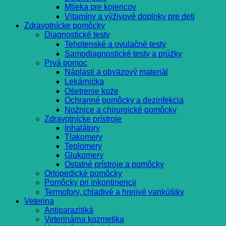
Mlieka pre kojencov
Vitamíny a výživové doplnky pre deti
Zdravotnícke pomôcky
Diagnostické testy
Tehotenské a ovulačné testy
Samodiagnostické testy a prúžky
Prvá pomoc
Náplasti a obväzový materiál
Lekárnička
Ošetrenie kože
Ochranné pomôcky a dezinfekcia
Nožnice a chirurgické pomôcky
Zdravotnícke prístroje
Inhalátory
Tlakomery
Teplomery
Glukomery
Ostatné prístroje a pomôcky
Ortopedické pomôcky
Pomôcky pri inkontinencii
Termofory, chladivé a hrejivé vankúšiky
Veterina
Antiparazitiká
Veterinárna kozmetika