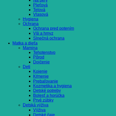
Na pery
Pleťová
Telová
Vlasová
Hygiena
Ochrana
Ochrana pred potením
Vši a hmyz
Slnečná ochrana
Matka a dieťa
Mamina
Tehotenstvo
Pôrod
Dojčenie
Deti
Kojenie
Kŕmenie
Prebaľovanie
Kozmetika a hygiena
Detské potreby
Bolesť a horúčka
Prvé zúbky
Detská výživa
Výživa
Detské čaje