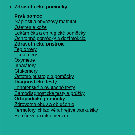
Zdravotnícke pomôcky
Prvá pomoc
Náplasti a obväzový materiál
Ošetrenie kože
Lekárnička a chirugické pomôcky
Ochranné pomôcky a dezinfekcia
Zdravotnícke prístroje
Teplomery
Tlakomery
Oxymetre
Inhalátory
Glukomery
Ostatné prístroje a pomôcky
Diagnostické testy
Tehotenské a ovulačné testy
Samodiagnostické testy a prúžky
Ortopedické pomôcky
Zdravotná obuv a oblečenie
Termofory, chladivé a hrejivé vankúšiky
Pomôcky na inkotinenciu