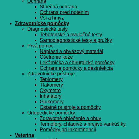
Ochrana
Slnečná ochrana
Ochrana pred potením
Vši a hmyz
Zdravotnícke pomôcky
Diagnostické testy
Tehotenské a ovulačné testy
Samodiagnostické testy a prúžky
Prvá pomoc
Náplasti a obväzový materiál
Ošetrenie kože
Lekárnička a chirurgické pomôcky
Ochranné pomôcky a dezinfekcia
Zdravotnícke prístroje
Teplomery
Tlakomery
Oxymetre
Inhalátory
Glukomery
Ostatné prístroje a pomôcky
Ortopedické pomôcky
Zdravotné oblečenie a obuv
Termofory, chladivé a hrejivé vankúšiky
Pomôcky pri inkontinencii
Veterina