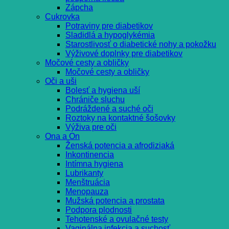
Zápcha
Cukrovka
Potraviny pre diabetikov
Sladidlá a hypoglykémia
Starostlivosť o diabetické nohy a pokožku
Výživové doplnky pre diabetikov
Močové cesty a obličky
Močové cesty a obličky
Oči a uši
Bolesť a hygiena uší
Chrániče sluchu
Podráždené a suché oči
Roztoky na kontaktné šošovky
Výživa pre oči
Ona a On
Ženská potencia a afrodiziaká
Inkontinencia
Intímna hygiena
Lubrikanty
Menštruácia
Menopauza
Mužská potencia a prostata
Podpora plodnosti
Tehotenské a ovulačné testy
Vaginálna infekcia a suchosť