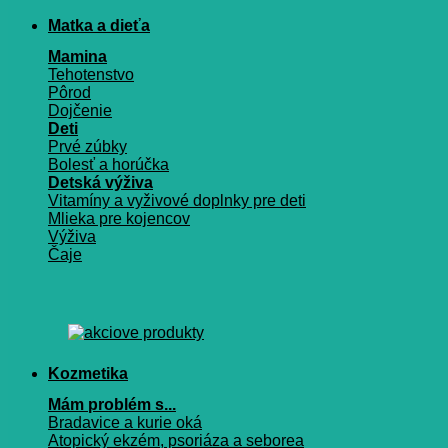
Matka a dieťa
Mamina
Tehotenstvo
Pôrod
Dojčenie
Deti
Prvé zúbky
Bolesť a horúčka
Detská výživa
Vitamíny a vyživové doplnky pre deti
Mlieka pre kojencov
Výživa
Čaje
Kozmetika
Mám problém s...
Bradavice a kurie oká
Atopický ekzém, psoriáza a seborea