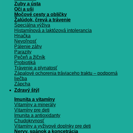
Zuby a ústa
Oči a uši
Močové cesty a obličky
Žalúdok, črevá a trávenie
Špeciálna výživa
Histamínová a laktózová intolerancia
Hnačka
Nevoľnosť
Pálenie záhy
Parazity
Pečeň a žlčník
Probiotiká
Trávenie a plynatosť
Zápalové ochorenia tráviaceho traktu – podporná
liečba
Zápcha
Zdravý štýl
Imunita a vitamíny
Vitamíny a minerály
Vitamíny pre deti
Imunita a antioxidanty
Chudokrvnosť
Vitamíny a vyživové doplnky pre deti
Nervy, spánok a koncetrácia