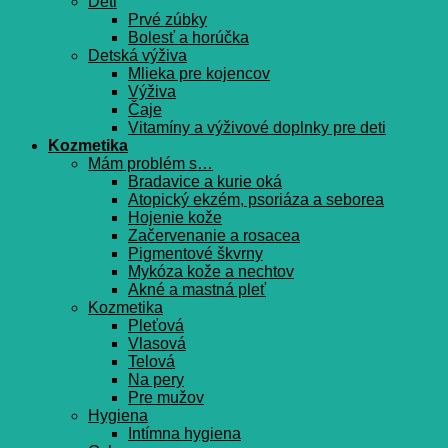
Deti
Prvé zúbky
Bolesť a horúčka
Detská výživa
Mlieka pre kojencov
Výživa
Čaje
Vitamíny a výživové doplnky pre deti
Kozmetika
Mám problém s…
Bradavice a kurie oká
Atopický ekzém, psoriáza a seborea
Hojenie kože
Začervenanie a rosacea
Pigmentové škvrny
Mykóza kože a nechtov
Akné a mastná pleť
Kozmetika
Pleťová
Vlasová
Telová
Na pery
Pre mužov
Hygiena
Intímna hygiena