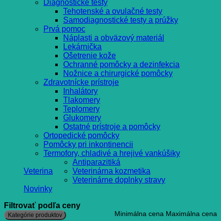
Diagnostické testy
Tehotenské a ovulačné testy
Samodiagnostické testy a prúžky
Prvá pomoc
Náplasti a obväzový materiál
Lekárnička
Ošetrenie kože
Ochranné pomôcky a dezinfekcia
Nožnice a chirurgické pomôcky
Zdravotnícke prístroje
Inhalátory
Tlakomery
Teplomery
Glukomery
Ostatné prístroje a pomôcky
Ortopedické pomôcky
Pomôcky pri inkontinencii
Termofory, chladivé a hrejivé vankúšiky
Antiparazitiká
Veterina
Veterinárna kozmetika
Veterinárne doplnky stravy
Novinky
Filtrovať podľa ceny
Minimálna cena
Maximálna cena
Kategórie produktov