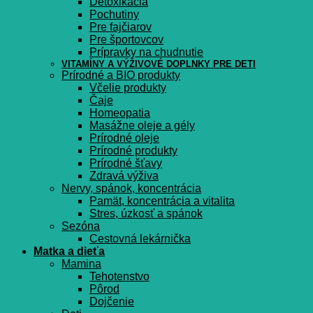
Detoxikácia
Pochutiny
Pre fajčiarov
Pre športovcov
Prípravky na chudnutie
VITAMÍNY A VÝŽIVOVÉ DOPLNKY PRE DETI
Prírodné a BIO produkty
Včelie produkty
Čaje
Homeopatia
Masážne oleje a gély
Prírodné oleje
Prírodné produkty
Prírodné šťavy
Zdravá výživa
Nervy, spánok, koncentrácia
Pamät, koncentrácia a vitalita
Stres, úzkosť a spánok
Sezóna
Cestovná lekárnička
Matka a dieťa
Mamina
Tehotenstvo
Pôrod
Dojčenie