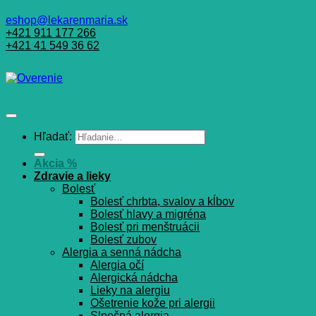
eshop@lekarenmaria.sk
+421 911 177 266
+421 41 549 36 62
Hľadať:
Akcia %
Zdravie a lieky
Bolesť
Bolesť chrbta, svalov a kĺbov
Bolesť hlavy a migréna
Bolesť pri menštruácii
Bolesť zubov
Alergia a senná nádcha
Alergia očí
Alergická nádcha
Lieky na alergiu
Ošetrenie kože pri alergii
Slnečná alergia