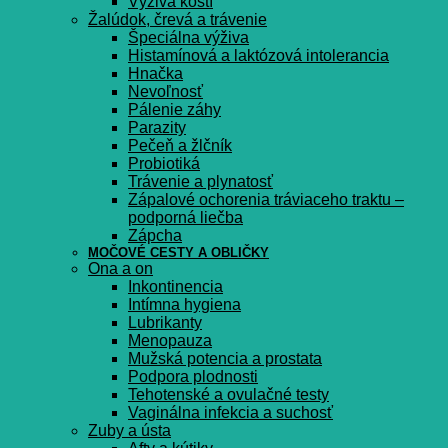
Výživa kostí
Žalúdok, črevá a trávenie
Špeciálna výživa
Histamínová a laktózová intolerancia
Hnačka
Nevoľnosť
Pálenie záhy
Parazity
Pečeň a žlčník
Probiotiká
Trávenie a plynatosť
Zápalové ochorenia tráviaceho traktu –
podporná liečba
Zápcha
MOČOVÉ CESTY A OBLIČKY
Ona a on
Inkontinencia
Intímna hygiena
Lubrikanty
Menopauza
Mužská potencia a prostata
Podpora plodnosti
Tehotenské a ovulačné testy
Vaginálna infekcia a suchosť
Zuby a ústa