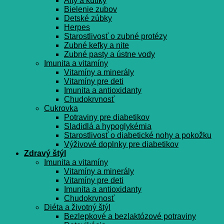
Afty a kútiky
Bielenie zubov
Detské zúbky
Herpes
Starostlivosť o zubné protézy
Zubné kefky a nite
Zubné pasty a ústne vody
Imunita a vitamíny
Vitamíny a minerály
Vitamíny pre deti
Imunita a antioxidanty
Chudokrvnosť
Cukrovka
Potraviny pre diabetikov
Sladidlá a hypoglykémia
Starostlivosť o diabetické nohy a pokožku
Výživové doplnky pre diabetikov
Zdravý štýl
Imunita a vitamíny
Vitamíny a minerály
Vitamíny pre deti
Imunita a antioxidanty
Chudokrvnosť
Diéta a životný štýl
Bezlepkové a bezlaktózové potraviny