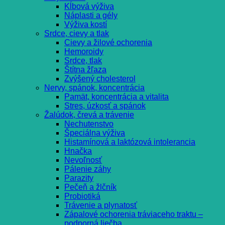
Kĺbová výživa
Náplasti a gély
Výživa kostí
Srdce, cievy a tlak
Cievy a žilové ochorenia
Hemoroidy
Srdce, tlak
Štítna žľaza
Zvýšený cholesterol
Nervy, spánok, koncentrácia
Pamät, koncentrácia a vitalita
Stres, úzkosť a spánok
Žalúdok, črevá a trávenie
Nechutenstvo
Špeciálna výživa
Histamínová a laktózová intolerancia
Hnačka
Nevoľnosť
Pálenie záhy
Parazity
Pečeň a žlčník
Probiotiká
Trávenie a plynatosť
Zápalové ochorenia tráviaceho traktu –
podporná liečba