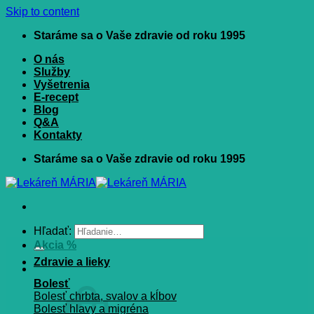
Skip to content
Staráme sa o Vaše zdravie od roku 1995
O nás
Služby
Vyšetrenia
E-recept
Blog
Q&A
Kontakty
Staráme sa o Vaše zdravie od roku 1995
Hľadať:
Akcia %
Zdravie a lieky
Bolesť
Bolesť chrbta, svalov a kĺbov
Bolesť hlavy a migréna