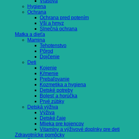
Vlasová
Hygiena
Ochrana
Ochrana pred potením
Vši a hmyz
Slnečná ochrana
Matka a dieťa
Mamina
Tehotenstvo
Pôrod
Dojčenie
Deti
Kojenie
Kŕmenie
Prebaľovanie
Kozmetika a hygiena
Detské potreby
Bolesť a horúčka
Prvé zúbky
Detská výživa
Výživa
Detské čaje
Mlieka pre kojencov
Vitamíny a výživové doplnky pre deti
Zdravotnícke pomôcky