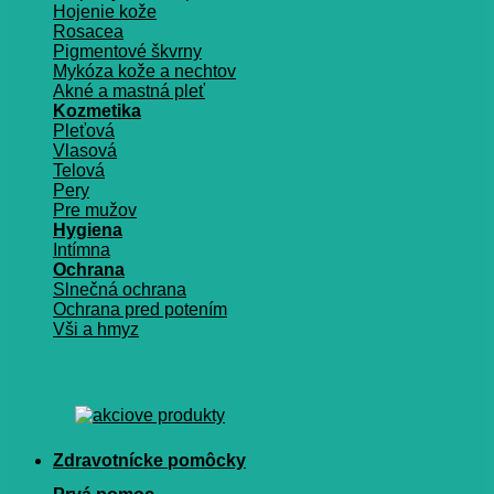
Hojenie kože
Rosacea
Pigmentové škvrny
Mykóza kože a nechtov
Akné a mastná pleť
Kozmetika
Pleťová
Vlasová
Telová
Pery
Pre mužov
Hygiena
Intímna
Ochrana
Slnečná ochrana
Ochrana pred potením
Vši a hmyz
Zdravotnícke pomôcky