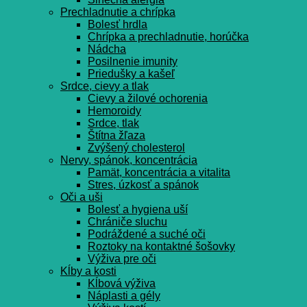
Prechladnutie a chrípka
Bolesť hrdla
Chrípka a prechladnutie, horúčka
Nádcha
Posilnenie imunity
Priedušky a kašeľ
Srdce, cievy a tlak
Cievy a žilové ochorenia
Hemoroidy
Srdce, tlak
Štítna žľaza
Zvýšený cholesterol
Nervy, spánok, koncentrácia
Pamät, koncentrácia a vitalita
Stres, úzkosť a spánok
Oči a uši
Bolesť a hygiena uší
Chrániče sluchu
Podráždené a suché oči
Roztoky na kontaktné šošovky
Výživa pre oči
Kĺby a kosti
Kĺbová výživa
Náplasti a gély