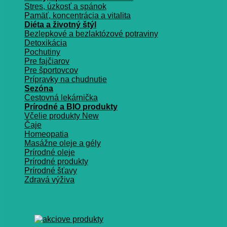
Stres, úzkosť a spánok
Pamäť, koncentrácia a vitalita
Diéta a životný štýl
Bezlepkové a bezlaktózové potraviny
Detoxikácia
Pochutiny
Pre fajčiarov
Pre športovcov
Prípravky na chudnutie
Sezóna
Cestovná lekárnička
Prírodné a BIO produkty
Včelie produkty
Čaje
Homeopatia
Masážne oleje a gély
Prírodné oleje
Prírodné produkty
Prírodné šťavy
Zdravá výživa