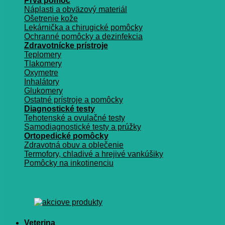
Prvá pomoc
Náplasti a obväzový materiál
Ošetrenie kože
Lekárnička a chirugické pomôcky
Ochranné pomôcky a dezinfekcia
Zdravotnícke prístroje
Teplomery
Tlakomery
Oxymetre
Inhalátory
Glukomery
Ostatné prístroje a pomôcky
Diagnostické testy
Tehotenské a ovulačné testy
Samodiagnostické testy a prúžky
Ortopedické pomôcky
Zdravotná obuv a oblečenie
Termofory, chladivé a hrejivé vankúšiky
Pomôcky na inkotinenciu
Veterina