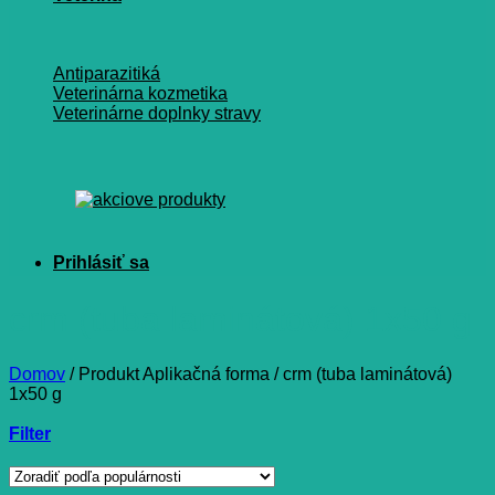
Antiparazitiká
Veterinárna kozmetika
Veterinárne doplnky stravy
crm (tuba laminátová) 1x50 g
Domov
/
Produkt Aplikačná forma
/
crm (tuba laminátová)
1x50 g
Filter