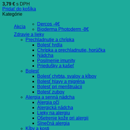
3,79
€
s DPH
Pridať do košíka
Kategórie
Dercos -4€
Akcia
Bioderma Photoderm -8€
Zdravie a lieky
Prechladnutie a chrípka
Bolesť hrdla
Chrípka a prechladnutie, horúčka
Nádcha
Posilnenie imunity
Priedušky a kašeľ
Bolesť
Bolesť chrbta, svalov a kĺbov
Bolesť hlavy a migréna
Bolesť pri menštruácii
Bolesť zubov
Alergia a senná nádcha
Alergia očí
Alergická nádcha
Lieky na alergiu
Ošetrenie kože pri alergii
Slnečná alergia
Kĺby a kosti