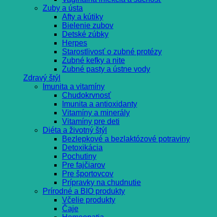
Zuby a ústa
Afty a kútiky
Bielenie zubov
Detské zúbky
Herpes
Starostlivosť o zubné protézy
Zubné kefky a nite
Zubné pasty a ústne vody
Zdravý štýl
Imunita a vitamíny
Chudokrvnosť
Imunita a antioxidanty
Vitamíny a minerály
Vitamíny pre deti
Diéta a životný štýl
Bezlepkové a bezlaktózové potraviny
Detoxikácia
Pochutiny
Pre fajčiarov
Pre športovcov
Prípravky na chudnutie
Prírodné a BIO produkty
Včelie produkty
Čaje