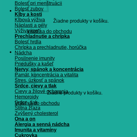
Bolesť pri menštruácii
Bolesť zubov
Kĺby a kosti
Kĺbová výživa
Žiadne produkty v košíku.
Náplasti a gély
Výživa kostí
Vrátiť sa do obchodu
Prechladnutie a chrípka
Bolesť hrdla
Chrípka a prechladnutie, horúčka
Košík
Nádcha
Posilnenie imunity
Priedušky a kašeľ
Nervy, spánok a koncentrácia
Pamät, koncentrácia a vitalita
Stres, úzkosť a spánok
Srdce, cievy a tlak
Cievy a žilové ochorenia
Žiadne produkty v košíku.
Hemoroidy
Srdce, tlak
Vrátiť sa do obchodu
Štítna žľaza
Zvýšený cholesterol
Ona a on
Alergia a senná nádcha
Imunita a vitamíny
Cukrovka