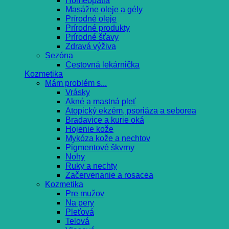
Homeopatia
Masážne oleje a gély
Prírodné oleje
Prírodné produkty
Prírodné šťavy
Zdravá výživa
Sezóna
Cestovná lekárnička
Kozmetika
Mám problém s...
Vrásky
Akné a mastná pleť
Atopický ekzém, psoriáza a seborea
Bradavice a kurie oká
Hojenie kože
Mykóza kože a nechtov
Pigmentové škvrny
Nohy
Ruky a nechty
Začervenanie a rosacea
Kozmetika
Pre mužov
Na pery
Pleťová
Telová