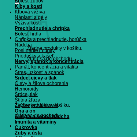
Bolesť zubov
Kĺby a kosti
Kĺbová výživa
Náplasti a gély
Výživa kostí
Prechladnutie a chrípka
Bolesť hrdla
Chrípka a prechladnutie, horúčka
Nádcha
Žiadne produkty v košíku.
Posilnenie imunity
Priedušky a kašeľ
Vrátiť sa do obchodu
Nervy, spánok a koncentrácia
Pamät, koncentrácia a vitalita
Košík
Stres, úzkosť a spánok
Srdce, cievy a tlak
Cievy a žilové ochorenia
Hemoroidy
Srdce, tlak
Štítna žľaza
Žiadne produkty v košíku.
Zvýšený cholesterol
Ona a on
Vrátiť sa do obchodu
Alergia a senná nádcha
Imunita a vitamíny
Cukrovka
Zuby a ústa