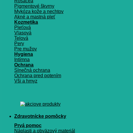
Rosacea
Pigmentové škvrny
Mykóza kože a nechtov
Akné a mastná pleť
Kozmetika
Pleťová
Vlasová
Telová
Pery
Pre mužov
Hygiena
Intímna
Ochrana
Slnečná ochrana
Ochrana pred potením
Vši a hmyz
Zdravotnícke pomôcky
Prvá pomoc
Náplasti a obväzový materiál