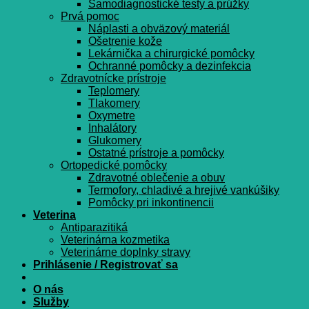
Samodiagnostické testy a prúžky
Prvá pomoc
Náplasti a obväzový materiál
Ošetrenie kože
Lekárnička a chirurgické pomôcky
Ochranné pomôcky a dezinfekcia
Zdravotnícke prístroje
Teplomery
Tlakomery
Oxymetre
Inhalátory
Glukomery
Ostatné prístroje a pomôcky
Ortopedické pomôcky
Zdravotné oblečenie a obuv
Termofory, chladivé a hrejivé vankúšiky
Pomôcky pri inkontinencii
Veterina
Antiparazitiká
Veterinárna kozmetika
Veterinárne doplnky stravy
Prihlásenie / Registrovať sa
O nás
Služby