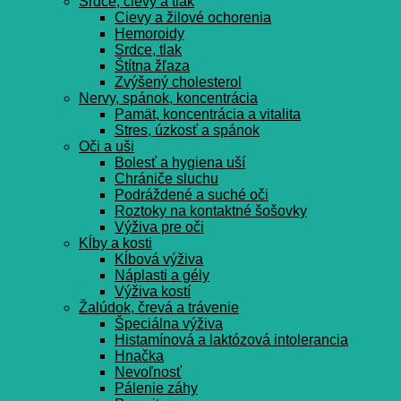
Srdce, cievy a tlak
Cievy a žilové ochorenia
Hemoroidy
Srdce, tlak
Štítna žľaza
Zvýšený cholesterol
Nervy, spánok, koncentrácia
Pamät, koncentrácia a vitalita
Stres, úzkosť a spánok
Oči a uši
Bolesť a hygiena uší
Chrániče sluchu
Podráždené a suché oči
Roztoky na kontaktné šošovky
Výživa pre oči
Kĺby a kosti
Kĺbová výživa
Náplasti a gély
Výživa kostí
Žalúdok, črevá a trávenie
Špeciálna výživa
Histamínová a laktózová intolerancia
Hnačka
Nevoľnosť
Pálenie záhy