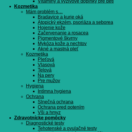
Vitamíny a výživové doplnky pre deti
Kozmetika
Mám problém s…
Bradavice a kurie oká
Atopický ekzém, psoriáza a seborea
Hojenie kože
Začervenanie a rosacea
Pigmentové škvrny
Mykóza kože a nechtov
Akné a mastná pleť
Kozmetika
Pleťová
Vlasová
Telová
Na pery
Pre mužov
Hygiena
Intímna hygiena
Ochrana
Slnečná ochrana
Ochrana pred potením
Vši a hmyz
Zdravotnícke pomôcky
Diagnostické testy
Tehotenské a ovulačné testy