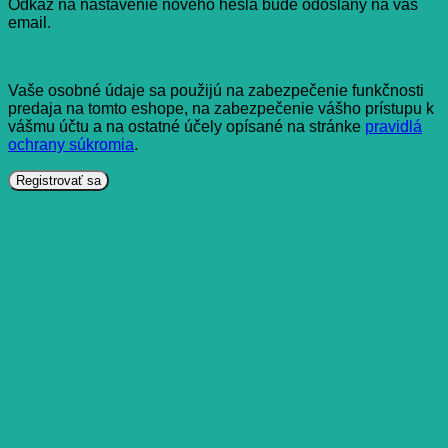
Odkaz na nastavenie nového hesla bude odoslaný na váš
email.
Vaše osobné údaje sa použijú na zabezpečenie funkčnosti
predaja na tomto eshope, na zabezpečenie vášho prístupu k
vášmu účtu a na ostatné účely opísané na stránke
pravidlá
ochrany súkromia
.
Registrovať sa