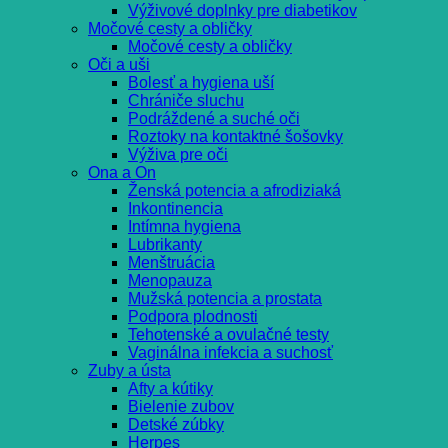
Výživové doplnky pre diabetikov
Močové cesty a obličky
Močové cesty a obličky
Oči a uši
Bolesť a hygiena uší
Chrániče sluchu
Podráždené a suché oči
Roztoky na kontaktné šošovky
Výživa pre oči
Ona a On
Ženská potencia a afrodiziaká
Inkontinencia
Intímna hygiena
Lubrikanty
Menštruácia
Menopauza
Mužská potencia a prostata
Podpora plodnosti
Tehotenské a ovulačné testy
Vaginálna infekcia a suchosť
Zuby a ústa
Afty a kútiky
Bielenie zubov
Detské zúbky
Herpes