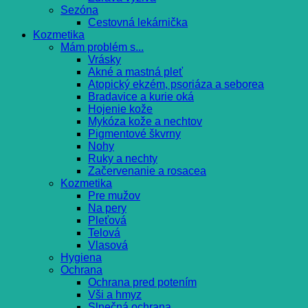
Sezóna
Cestovná lekárnička
Kozmetika
Mám problém s...
Vrásky
Akné a mastná pleť
Atopický ekzém, psoriáza a seborea
Bradavice a kurie oká
Hojenie kože
Mykóza kože a nechtov
Pigmentové škvrny
Nohy
Ruky a nechty
Začervenanie a rosacea
Kozmetika
Pre mužov
Na pery
Pleťová
Telová
Vlasová
Hygiena
Ochrana
Ochrana pred potením
Vši a hmyz
Slnečná ochrana