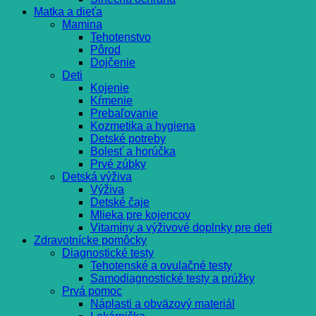
Matka a dieťa
Mamina
Tehotenstvo
Pôrod
Dojčenie
Deti
Kojenie
Kŕmenie
Prebaľovanie
Kozmetika a hygiena
Detské potreby
Bolesť a horúčka
Prvé zúbky
Detská výživa
Výživa
Detské čaje
Mlieka pre kojencov
Vitamíny a výživové doplnky pre deti
Zdravotnícke pomôcky
Diagnostické testy
Tehotenské a ovulačné testy
Samodiagnostické testy a prúžky
Prvá pomoc
Náplasti a obväzový materiál