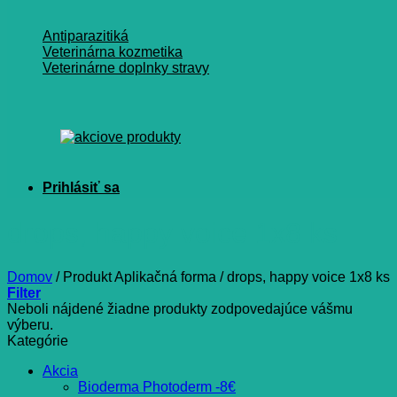
Antiparazitiká
Veterinárna kozmetika
Veterinárne doplnky stravy
drops, happy voice 1x8 ks
Domov
/
Produkt Aplikačná forma
/
drops, happy voice 1x8 ks
Filter
Neboli nájdené žiadne produkty zodpovedajúce vášmu
výberu.
Kategórie
Akcia
Bioderma Photoderm -8€