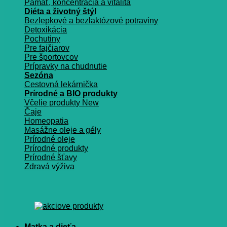
Pamäť, koncentrácia a vitalita
Diéta a životný štýl
Bezlepkové a bezlaktózové potraviny
Detoxikácia
Pochutiny
Pre fajčiarov
Pre športovcov
Prípravky na chudnutie
Sezóna
Cestovná lekárnička
Prírodné a BIO produkty
Včelie produkty
Čaje
Homeopatia
Masážne oleje a gély
Prírodné oleje
Prírodné produkty
Prírodné šťavy
Zdravá výživa
Matka a dieťa