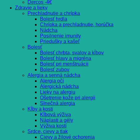
Dercos -4€
Zdravie a lieky
Prechladnutie a chrípka
Bolesť hrdla
Chrípka a prechladnutie, horúčka
Nádcha
Posilnenie imunity
Priedušky a kašeľ
Bolesť
Bolesť chrbta, svalov a kĺbov
Bolesť hlavy a migréna
Bolesť pri menštruácii
Bolesť zubov
Alergia a senná nádcha
Alergia očí
Alergická nádcha
Lieky na alergiu
Ošetrenie kože pri alergii
Slnečná alergia
Kĺby a kosti
Kĺbová výživa
Náplasti a gély
Výživa kostí
Srdce, cievy a tlak
Cievy a žilové ochorenia