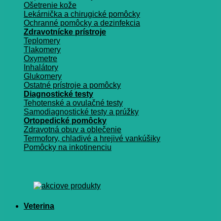
Ošetrenie kože
Lekárnička a chirugické pomôcky
Ochranné pomôcky a dezinfekcia
Zdravotnícke prístroje
Teplomery
Tlakomery
Oxymetre
Inhalátory
Glukomery
Ostatné prístroje a pomôcky
Diagnostické testy
Tehotenské a ovulačné testy
Samodiagnostické testy a prúžky
Ortopedické pomôcky
Zdravotná obuv a oblečenie
Termofory, chladivé a hrejivé vankúšiky
Pomôcky na inkotinenciu
Veterina