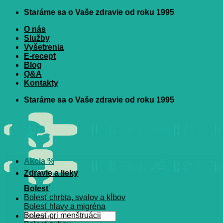
Skip
Staráme sa o Vaše zdravie od roku 1995
to
O nás
content
Služby
Vyšetrenia
E-recept
Blog
Q&A
Kontakty
Staráme sa o Vaše zdravie od roku 1995
Akcia %
Zdravie a lieky
Bolesť
Bolesť chrbta, svalov a kĺbov
Bolesť hlavy a migréna
Hľadať:
Bolesť pri menštruácii