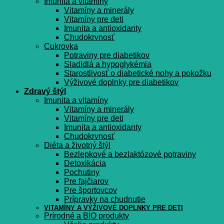
Imunita a vitamíny
Vitamíny a minerály
Vitamíny pre deti
Imunita a antioxidanty
Chudokrvnosť
Cukrovka
Potraviny pre diabetikov
Sladidlá a hypoglykémia
Starostlivosť o diabetické nohy a pokožku
Výživové doplnky pre diabetikov
Zdravý štýl
Imunita a vitamíny
Vitamíny a minerály
Vitamíny pre deti
Imunita a antioxidanty
Chudokrvnosť
Diéta a životný štýl
Bezlepkové a bezlaktózové potraviny
Detoxikácia
Pochutiny
Pre fajčiarov
Pre športovcov
Prípravky na chudnutie
VITAMÍNY A VÝŽIVOVÉ DOPLNKY PRE DETI
Prírodné a BIO produkty