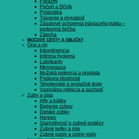
Parazity
Pečeň a žlčník
Probiotiká
Trávenie a plynatosť
Zápalové ochorenia tráviaceho traktu –
podporná liečba
Zápcha
MOČOVÉ CESTY A OBLIČKY
Ona a on
Inkontinencia
Intímna hygiena
Lubrikanty
Menopauza
Mužská potencia a prostata
Podpora plodnosti
Tehotenské a ovulačné testy
Vaginálna infekcia a suchosť
Zuby a ústa
Afty a kútiky
Bielenie zubov
Detské zúbky
Herpes
Starostlivosť o zubné protézy
Zubné kefky a nite
Zubné pasty a ústne vody