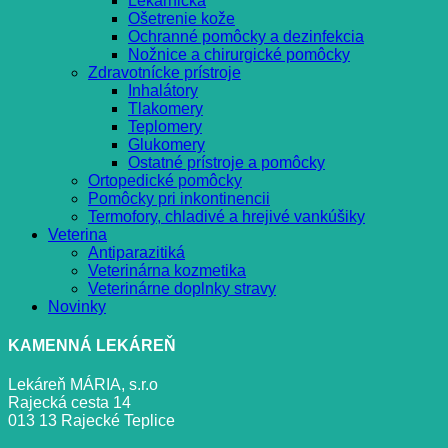
Lekárnička
Ošetrenie kože
Ochranné pomôcky a dezinfekcia
Nožnice a chirurgické pomôcky
Zdravotnícke prístroje
Inhalátory
Tlakomery
Teplomery
Glukomery
Ostatné prístroje a pomôcky
Ortopedické pomôcky
Pomôcky pri inkontinencii
Termofory, chladivé a hrejivé vankúšiky
Veterina
Antiparazitiká
Veterinárna kozmetika
Veterinárne doplnky stravy
Novinky
KAMENNÁ LEKÁREŇ
Lekáreň MÁRIA, s.r.o
Rajecká cesta 14
013 13 Rajecké Teplice