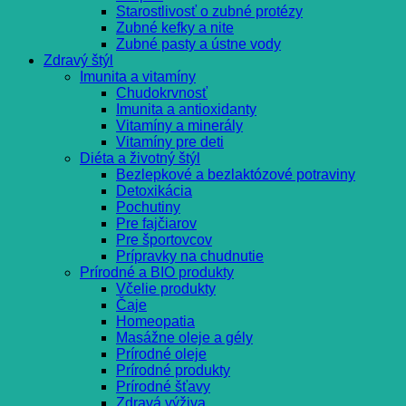
Starostlivosť o zubné protézy
Zubné kefky a nite
Zubné pasty a ústne vody
Zdravý štýl
Imunita a vitamíny
Chudokrvnosť
Imunita a antioxidanty
Vitamíny a minerály
Vitamíny pre deti
Diéta a životný štýl
Bezlepkové a bezlaktózové potraviny
Detoxikácia
Pochutiny
Pre fajčiarov
Pre športovcov
Prípravky na chudnutie
Prírodné a BIO produkty
Včelie produkty
Čaje
Homeopatia
Masážne oleje a gély
Prírodné oleje
Prírodné produkty
Prírodné šťavy
Zdravá výživa