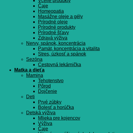
Včelie produkty
Čaje
Homeopatia
Masážne oleje a gély
Prírodné oleje
Prírodné produkty
Prírodné šťavy
Zdravá výživa
Nervy, spánok, koncentrácia
Pamät, koncentrácia a vitalita
Stres, úzkosť a spánok
Sezóna
Cestovná lekárnička
Matka a dieťa
Mamina
Tehotenstvo
Pôrod
Dojčenie
Deti
Prvé zúbky
Bolesť a horúčka
Detská výživa
Mlieka pre kojencov
Výživa
Čaje