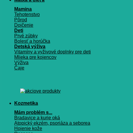
Mamina
Tehotenstvo
Pôrod
Dojčenie
Deti
Prvé zúbky
Bolesť a horúčka
Detská výživa
Vitamíny a vyživové doplnky pre deti
Mlieka pre kojencov
Výživa
Čaje
Kozmetika
Mám problém s...
Bradavice a kurie oká
Atopický ekzém, psoriáza a seborea
Hojenie kože