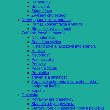
Hemoroidy
Srdce, tlak
Štítna žľaza
Zvýšený cholesterol
Nervy, spánok, koncentrácia
Pamät, koncentrácia a vitalita
Stres, úzkosť a spánok
Žalúdok, črevá a trávenie
Nechutenstvo
Špeciálna výživa
Histamínová a laktózová intolerancia
Hnačka
Nevoľnosť
Pálenie záhy
Parazity
Pečeň a žlčník
Probiotiká
Trávenie a plynatosť
Zápalové ochorenia tráviaceho traktu –
podporná liečba
Zápcha
Cukrovka
Potraviny pre diabetikov
Sladidlá a hypoglykémia
Starostlivosť o diabetické nohy a pokožku