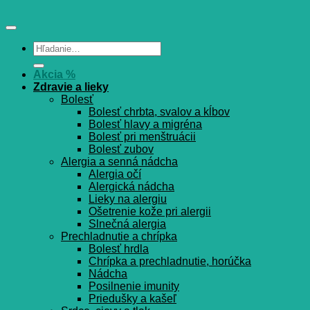
Hľadať:
Akcia %
Zdravie a lieky
Bolesť
Bolesť chrbta, svalov a kĺbov
Bolesť hlavy a migréna
Bolesť pri menštruácii
Bolesť zubov
Alergia a senná nádcha
Alergia očí
Alergická nádcha
Lieky na alergiu
Ošetrenie kože pri alergii
Slnečná alergia
Prechladnutie a chrípka
Bolesť hrdla
Chrípka a prechladnutie, horúčka
Nádcha
Posilnenie imunity
Priedušky a kašeľ