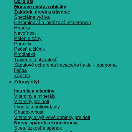
Oči a uši
Močové cesty a obličky
Žalúdok, črevá a trávenie
Špeciálna výživa
Histamínová a laktózová intolerancia
Hnačka
Nevoľnosť
Pálenie záhy
Parazity
Pečeň a žlčník
Probiotiká
Trávenie a plynatosť
Zápalové ochorenia tráviaceho traktu – podporná
liečba
Zápcha
Zdravý štýl
Imunita a vitamíny
Vitamíny a minerály
Vitamíny pre deti
Imunita a antioxidanty
Chudokrvnosť
Vitamíny a vyživové doplnky pre deti
Nervy, spánok a koncetrácia
Stres, úzkosť a spánok