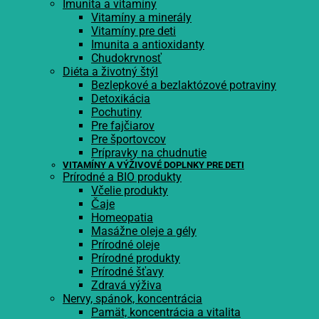
Imunita a vitamíny
Vitamíny a minerály
Vitamíny pre deti
Imunita a antioxidanty
Chudokrvnosť
Diéta a životný štýl
Bezlepkové a bezlaktózové potraviny
Detoxikácia
Pochutiny
Pre fajčiarov
Pre športovcov
Prípravky na chudnutie
VITAMÍNY A VÝŽIVOVÉ DOPLNKY PRE DETI
Prírodné a BIO produkty
Včelie produkty
Čaje
Homeopatia
Masážne oleje a gély
Prírodné oleje
Prírodné produkty
Prírodné šťavy
Zdravá výživa
Nervy, spánok, koncentrácia
Pamät, koncentrácia a vitalita