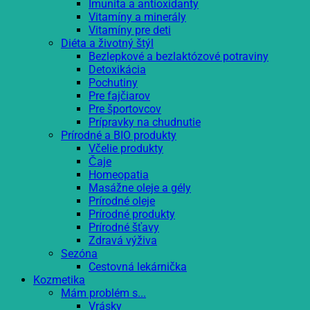
Imunita a antioxidanty
Vitamíny a minerály
Vitamíny pre deti
Diéta a životný štýl
Bezlepkové a bezlaktózové potraviny
Detoxikácia
Pochutiny
Pre fajčiarov
Pre športovcov
Prípravky na chudnutie
Prírodné a BIO produkty
Včelie produkty
Čaje
Homeopatia
Masážne oleje a gély
Prírodné oleje
Prírodné produkty
Prírodné šťavy
Zdravá výživa
Sezóna
Cestovná lekárnička
Kozmetika
Mám problém s...
Vrásky