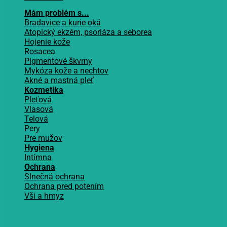
Mám problém s...
Bradavice a kurie oká
Atopický ekzém, psoriáza a seborea
Hojenie kože
Rosacea
Pigmentové škvrny
Mykóza kože a nechtov
Akné a mastná pleť
Kozmetika
Pleťová
Vlasová
Telová
Pery
Pre mužov
Hygiena
Intímna
Ochrana
Slnečná ochrana
Ochrana pred potením
Vši a hmyz