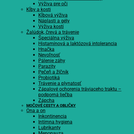
Výživa pre oči
Kĺby a kosti
Kĺbová výživa
Náplasti a gély
Výživa kostí
Žalúdok, črevá a trávenie
Špeciálna výživa
Histamínová a laktózová intolerancia
Hnačka
Nevoľnosť
Pálenie záhy
Parazity
Pečeň a žlčník
Probiotiká
Trávenie a plynatosť
Zápalové ochorenia tráviaceho traktu –
podporná liečba
Zápcha
MOČOVÉ CESTY A OBLIČKY
Ona a on
Inkontinencia
Intímna hygiena
Lubrikanty
Menopauza