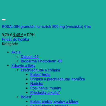
ROSALGIN granulát na roztok 500 mg (vrecúška) 6 ks
Pôvodná
Aktuálna
9,79
€
9,45
€
s DPH
cena
cena
Pridať do košíka
bola:
je:
Kategórie
9,79 €.
9,45 €.
Akcia
Dercos -4€
Bioderma Photoderm -8€
Zdravie a lieky
Prechladnutie a chrípka
Bolesť hrdla
Chrípka a prechladnutie, horúčka
Nádcha
Posilnenie imunity
Priedušky a kašeľ
Bolesť
Bolesť chrbta, svalov a kĺbov