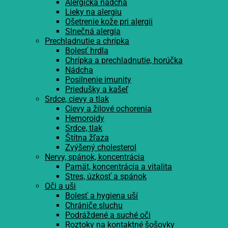
Alergická nádcha
Lieky na alergiu
Ošetrenie kože pri alergii
Slnečná alergia
Prechladnutie a chrípka
Bolesť hrdla
Chrípka a prechladnutie, horúčka
Nádcha
Posilnenie imunity
Priedušky a kašeľ
Srdce, cievy a tlak
Cievy a žilové ochorenia
Hemoroidy
Srdce, tlak
Štítna žľaza
Zvýšený cholesterol
Nervy, spánok, koncentrácia
Pamät, koncentrácia a vitalita
Stres, úzkosť a spánok
Oči a uši
Bolesť a hygiena uší
Chrániče sluchu
Podráždené a suché oči
Roztoky na kontaktné šošovky