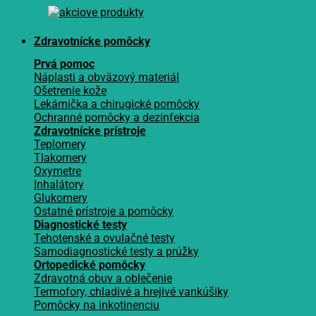
Zdravotnícke pomôcky
Prvá pomoc
Náplasti a obväzový materiál
Ošetrenie kože
Lekárnička a chirugické pomôcky
Ochranné pomôcky a dezinfekcia
Zdravotnícke prístroje
Teplomery
Tlakomery
Oxymetre
Inhalátory
Glukomery
Ostatné prístroje a pomôcky
Diagnostické testy
Tehotenské a ovulačné testy
Samodiagnostické testy a prúžky
Ortopedické pomôcky
Zdravotná obuv a oblečenie
Termofory, chladivé a hrejivé vankúšiky
Pomôcky na inkotinenciu