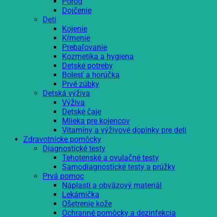
Pôrod
Dojčenie
Deti
Kojenie
Kŕmenie
Prebaľovanie
Kozmetika a hygiena
Detské potreby
Bolesť a horúčka
Prvé zúbky
Detská výživa
Výživa
Detské čaje
Mlieka pre kojencov
Vitamíny a výživové doplnky pre deti
Zdravotnícke pomôcky
Diagnostické testy
Tehotenské a ovulačné testy
Samodiagnostické testy a prúžky
Prvá pomoc
Náplasti a obväzový materiál
Lekárnička
Ošetrenie kože
Ochranné pomôcky a dezinfekcia