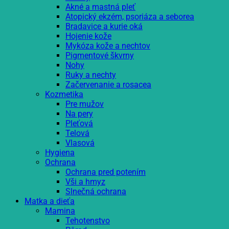
Akné a mastná pleť
Atopický ekzém, psoriáza a seborea
Bradavice a kurie oká
Hojenie kože
Mykóza kože a nechtov
Pigmentové škvrny
Nohy
Ruky a nechty
Začervenanie a rosacea
Kozmetika
Pre mužov
Na pery
Pleťová
Telová
Vlasová
Hygiena
Ochrana
Ochrana pred potením
Vši a hmyz
Slnečná ochrana
Matka a dieťa
Mamina
Tehotenstvo