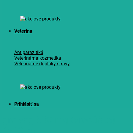
Veterina
Antiparazitiká
Veterinárna kozmetika
Veterinárne doplnky stravy
gro vag 500 mg (vrecúška)
1x10 ks