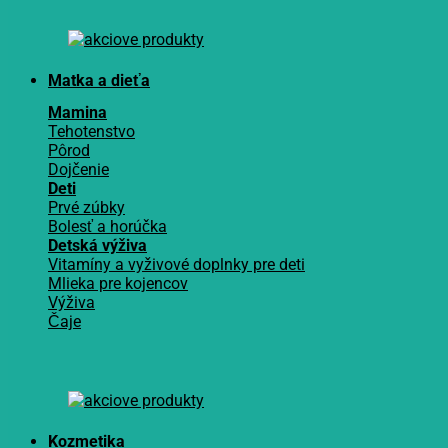
Matka a dieťa
Mamina
Tehotenstvo
Pôrod
Dojčenie
Deti
Prvé zúbky
Bolesť a horúčka
Detská výživa
Vitamíny a vyživové doplnky pre deti
Mlieka pre kojencov
Výživa
Čaje
Kozmetika