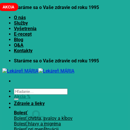
Skip
AKCIA
Staráme sa o Vaše zdravie od roku 1995
to
O nás
content
Služby
Vyšetrenia
E-recept
Blog
Q&A
Kontakty
Staráme sa o Vaše zdravie od roku 1995
Hľadať:
Akcia %
Zdravie a lieky
Bolesť
Bolesť chrbta, svalov a kĺbov
Bolesť hlavy a migréna
Bolesť pri menštruácii