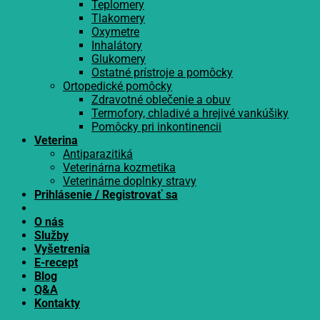
Teplomery
Tlakomery
Oxymetre
Inhalátory
Glukomery
Ostatné prístroje a pomôcky
Ortopedické pomôcky
Zdravotné oblečenie a obuv
Termofory, chladivé a hrejivé vankúšiky
Pomôcky pri inkontinencii
Veterina
Antiparazitiká
Veterinárna kozmetika
Veterinárne doplnky stravy
Prihlásenie / Registrovať sa
O nás
Služby
Vyšetrenia
E-recept
Blog
Q&A
Kontakty