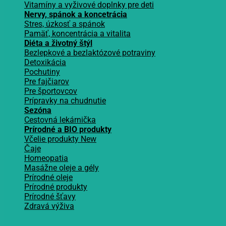
Vitamíny a vyživové doplnky pre deti
Nervy, spánok a koncetrácia
Stres, úzkosť a spánok
Pamäť, koncentrácia a vitalita
Diéta a životný štýl
Bezlepkové a bezlaktózové potraviny
Detoxikácia
Pochutiny
Pre fajčiarov
Pre športovcov
Prípravky na chudnutie
Sezóna
Cestovná lekárnička
Prírodné a BIO produkty
Včelie produkty
Čaje
Homeopatia
Masážne oleje a gély
Prírodné oleje
Prírodné produkty
Prírodné šťavy
Zdravá výživa