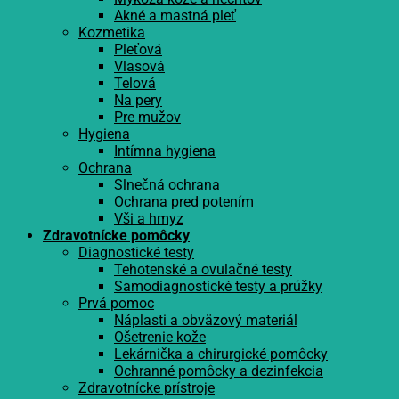
Akné a mastná pleť
Kozmetika
Pleťová
Vlasová
Telová
Na pery
Pre mužov
Hygiena
Intímna hygiena
Ochrana
Slnečná ochrana
Ochrana pred potením
Vši a hmyz
Zdravotnícke pomôcky
Diagnostické testy
Tehotenské a ovulačné testy
Samodiagnostické testy a prúžky
Prvá pomoc
Náplasti a obväzový materiál
Ošetrenie kože
Lekárnička a chirurgické pomôcky
Ochranné pomôcky a dezinfekcia
Zdravotnícke prístroje