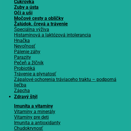
Cukrovka
Zuby a ústa
Oči a uši
Močové cesty a obličky
Žalúdok, črevá a trávenie
Špeciálna výživa
Histamínová a laktózová intolerancia
Hnačka
Nevoľnosť
Pálenie záhy
Parazity
Pečeň a žlčník
Probiotiká
Trávenie a plynatosť
Zápalové ochorenia tráviaceho traktu – podporná
liečba
Zápcha
Zdravý štýl
Imunita a vitamíny
Vitamíny a minerály
Vitamíny pre deti
Imunita a antioxidanty
Chudokrvnosť