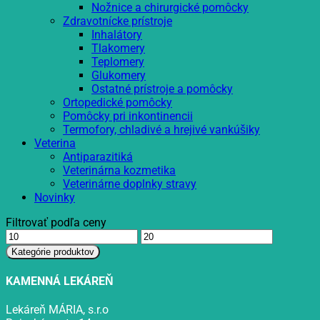
Nožnice a chirurgické pomôcky
Zdravotnícke prístroje
Inhalátory
Tlakomery
Teplomery
Glukomery
Ostatné prístroje a pomôcky
Ortopedické pomôcky
Pomôcky pri inkontinencii
Termofory, chladivé a hrejivé vankúšiky
Veterina
Antiparazitiká
Veterinárna kozmetika
Veterinárne doplnky stravy
Novinky
Filtrovať podľa ceny
Minimálna
Maximálna
cena
cena
Kategórie produktov
KAMENNÁ LEKÁREŇ
Lekáreň MÁRIA, s.r.o