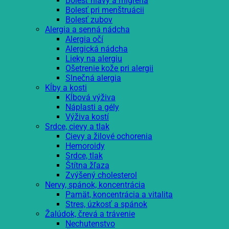
Bolesť hlavy a migréna
Bolesť pri menštruácii
Bolesť zubov
Alergia a senná nádcha
Alergia očí
Alergická nádcha
Lieky na alergiu
Ošetrenie kože pri alergii
Slnečná alergia
Kĺby a kosti
Kĺbová výživa
Náplasti a gély
Výživa kostí
Srdce, cievy a tlak
Cievy a žilové ochorenia
Hemoroidy
Srdce, tlak
Štítna žľaza
Zvýšený cholesterol
Nervy, spánok, koncentrácia
Pamät, koncentrácia a vitalita
Stres, úzkosť a spánok
Žalúdok, črevá a trávenie
Nechutenstvo