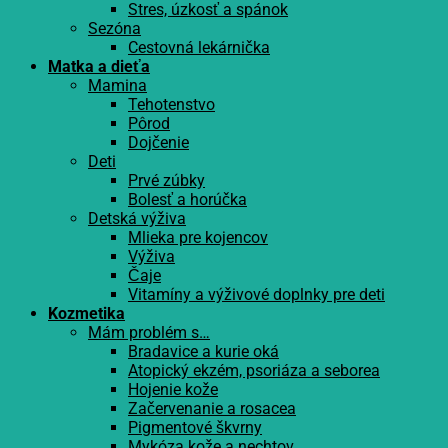
Stres, úzkosť a spánok
Sezóna
Cestovná lekárnička
Matka a dieťa
Mamina
Tehotenstvo
Pôrod
Dojčenie
Deti
Prvé zúbky
Bolesť a horúčka
Detská výživa
Mlieka pre kojencov
Výživa
Čaje
Vitamíny a výživové doplnky pre deti
Kozmetika
Mám problém s…
Bradavice a kurie oká
Atopický ekzém, psoriáza a seborea
Hojenie kože
Začervenanie a rosacea
Pigmentové škvrny
Mykóza kože a nechtov