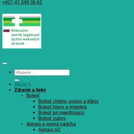
+421 41 549 36 62
Hľadať:
Akcia %
Zdravie a lieky
Bolesť
Bolesť chrbta, svalov a kĺbov
Bolesť hlavy a migréna
Bolesť pri menštruácii
Bolesť zubov
Alergia a senná nádcha
Alergia očí