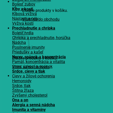
Bolesť zubov
Kĺby a kosti
Žiadne produkty v košíku.
Kĺbová výživa
Náplasti a gély
Vrátiť sa do obchodu
Výživa kostí
Košík
Prechladnutie a chrípka
Bolesť hrdla
Chrípka a prechladnutie, horúčka
Nádcha
Posilnenie imunity
Priedušky a kašeľ
Nervy, spánok a koncentrácia
Žiadne produkty v košíku.
Pamät, koncentrácia a vitalita
Stres, úzkosť a spánok
Vrátiť sa do obchodu
Srdce, cievy a tlak
Cievy a žilové ochorenia
Hemoroidy
Srdce, tlak
Štítna žľaza
Zvýšený cholesterol
Ona a on
Alergia a senná nádcha
Imunita a vitamíny