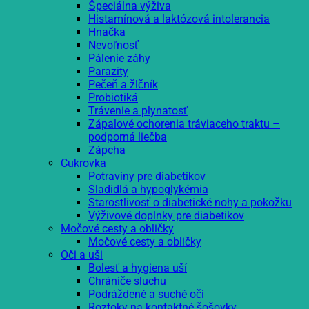
Špeciálna výživa
Histamínová a laktózová intolerancia
Hnačka
Nevoľnosť
Pálenie záhy
Parazity
Pečeň a žlčník
Probiotiká
Trávenie a plynatosť
Zápalové ochorenia tráviaceho traktu –
podporná liečba
Zápcha
Cukrovka
Potraviny pre diabetikov
Sladidlá a hypoglykémia
Starostlivosť o diabetické nohy a pokožku
Výživové doplnky pre diabetikov
Močové cesty a obličky
Močové cesty a obličky
Oči a uši
Bolesť a hygiena uší
Chrániče sluchu
Podráždené a suché oči
Roztoky na kontaktné šošovky