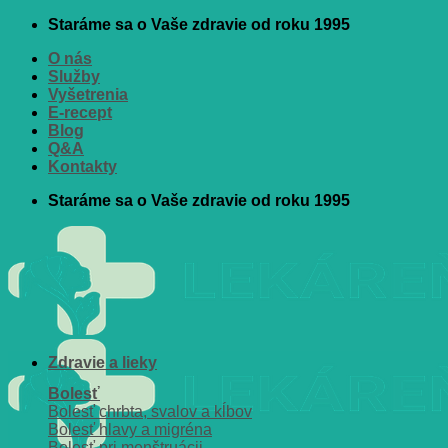
Skip
Staráme sa o Vaše zdravie od roku 1995
to
O nás
content
Služby
Vyšetrenia
E-recept
Blog
Q&A
Kontakty
Staráme sa o Vaše zdravie od roku 1995
Zdravie a lieky
Bolesť
Bolesť chrbta, svalov a kĺbov
Bolesť hlavy a migréna
Bolesť pri menštruácii