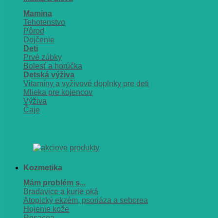
Mamina
Tehotenstvo
Pôrod
Dojčenie
Deti
Prvé zúbky
Bolesť a horúčka
Detská výživa
Vitamíny a vyživové doplnky pre deti
Mlieka pre kojencov
Výživa
Čaje
Kozmetika
Mám problém s...
Bradavice a kurie oká
Atopický ekzém, psoriáza a seborea
Hojenie kože
Rosacea