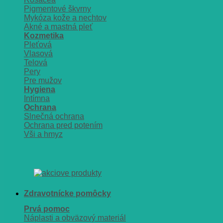
Pigmentové škvrny
Mykóza kože a nechtov
Akné a mastná pleť
Kozmetika
Pleťová
Vlasová
Telová
Pery
Pre mužov
Hygiena
Intímna
Ochrana
Slnečná ochrana
Ochrana pred potením
Vši a hmyz
Zdravotnícke pomôcky
Prvá pomoc
Náplasti a obväzový materiál