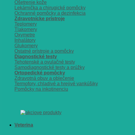
Ošetrenie kože
Lekárnička a chirugické pomôcky
Ochranné pomôcky a dezinfekcia
Zdravotnícke prístroje
Teplomery
Tlakomery
Oxymetre
Inhalátory
Glukomery
Ostatné prístroje a pomôcky
Diagnostické testy
Tehotenské a ovulačné testy
Samodiagnostické testy a prúžky
Ortopedické pomôcky
Zdravotná obuv a oblečenie
Termofory, chladivé a hrejivé vankúšiky
Pomôcky na inkotinenciu
Veterina