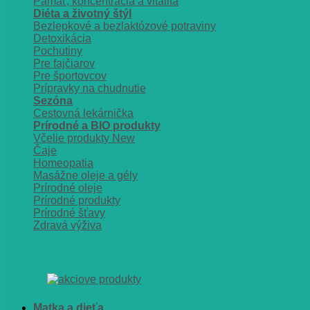
Pamäť, koncentrácia a vitalita
Diéta a životný štýl
Bezlepkové a bezlaktózové potraviny
Detoxikácia
Pochutiny
Pre fajčiarov
Pre športovcov
Prípravky na chudnutie
Sezóna
Cestovná lekárnička
Prírodné a BIO produkty
Včelie produkty
Čaje
Homeopatia
Masážne oleje a gély
Prírodné oleje
Prírodné produkty
Prírodné šťavy
Zdravá výživa
Matka a dieťa