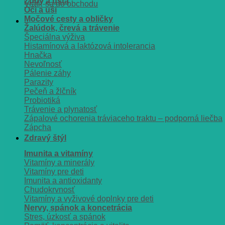
Zuby a ústa
Vrátiť sa do obchodu
Oči a uši
Močové cesty a obličky
Žalúdok, črevá a trávenie
Špeciálna výživa
Histamínová a laktózová intolerancia
Hnačka
Nevoľnosť
Pálenie záhy
Parazity
Pečeň a žlčník
Probiotiká
Trávenie a plynatosť
Zápalové ochorenia tráviaceho traktu – podporná liečba
Zápcha
Zdravý štýl
Imunita a vitamíny
Vitamíny a minerály
Vitamíny pre deti
Imunita a antioxidanty
Chudokrvnosť
Vitamíny a vyživové doplnky pre deti
Nervy, spánok a koncetrácia
Stres, úzkosť a spánok