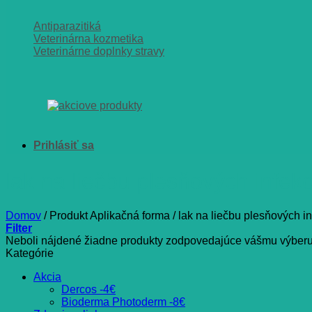
Antiparazitiká
Veterinárna kozmetika
Veterinárne doplnky stravy
lak na liečbu plesňových infek
Domov
/
Produkt Aplikačná forma
/
lak na liečbu plesňových in
Filter
Neboli nájdené žiadne produkty zodpovedajúce vášmu výberu
Kategórie
Akcia
Dercos -4€
Bioderma Photoderm -8€