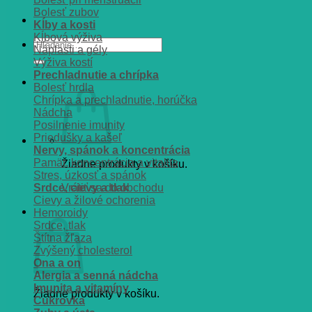
Bolesť zubov
Kĺby a kosti
Kĺbová výživa
Hľadať:
Náplasti a gély
Výživa kostí
Prechladnutie a chrípka
Bolesť hrdla
Chrípka a prechladnutie, horúčka
Nádcha
Posilnenie imunity
Priedušky a kašeľ
Nervy, spánok a koncentrácia
Pamät, koncentrácia a vitalita
Žiadne produkty v košíku.
Stres, úzkosť a spánok
Srdce, cievy a tlak
Vrátiť sa do obchodu
Cievy a žilové ochorenia
Košík
Hemoroidy
Srdce, tlak
Štítna žľaza
Zvýšený cholesterol
Ona a on
Alergia a senná nádcha
Imunita a vitamíny
Žiadne produkty v košíku.
Cukrovka