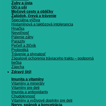
Zuby a ústa
Oči a uši
Močové cesty a obličky
Žalúdok, črevá a trávenie
Špeciálna výživa
Histamínová a laktózová intolerancia
Hnačka
Nevoľnosť
Pálenie záhy
Parazity
Pečeň a žlčník
Probiotiká
Trávenie a plynatosť
Zápalové ochorenia tráviaceho traktu – podporná
liečba
Zápcha
Zdravý štýl
Imunita a vitamíny
Vitamíny a minerály
Vitamíny pre deti
Imunita a antioxidanty
Chudokrvnosť
Vitamíny a vyživové doplnky pre deti
Nervy, spánok a koncetrácia