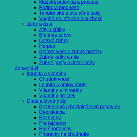
Mužská potencia a prostata
Podpora plodnosti
Tehotenské a ovulačné testy
Vaginálna infekcia a suchosť
Zuby a ústa
Afty a kútiky
Bielenie zubov
Detské zúbky
Herpes
Starostlivosť o zubné protézy
Zubné kefky a nite
Zubné pasty a ústne vody
Zdravý štýl
Imunita a vitamíny
Chudokrvnosť
Imunita a antioxidanty
Vitamíny a minerály
Vitamíny pre deti
Diéta a životný štýl
Bezlepkové a bezlaktózové potraviny
Detoxikácia
Pochutiny
Pre fajčiarov
Pre športovcov
Prípravky na chudnutie