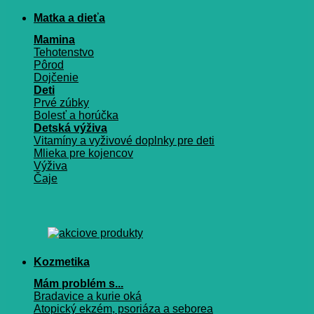
Matka a dieťa
Mamina
Tehotenstvo
Pôrod
Dojčenie
Deti
Prvé zúbky
Bolesť a horúčka
Detská výživa
Vitamíny a vyživové doplnky pre deti
Mlieka pre kojencov
Výživa
Čaje
Kozmetika
Mám problém s...
Bradavice a kurie oká
Atopický ekzém, psoriáza a seborea