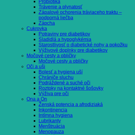
Probiotiká
Trávenie a plynatosť
Zápalové ochorenia tráviaceho traktu –
podporná liečba
Zápcha
Cukrovka
Potraviny pre diabetikov
Sladidlá a hypoglykémia
Starostlivosť o diabetické nohy a pokožku
Výživové doplnky pre diabetikov
Močové cesty a obličky
Močové cesty a obličky
Oči a uši
Bolesť a hygiena uší
Chrániče sluchu
Podráždené a suché oči
Roztoky na kontaktné šošovky
Výživa pre oči
Ona a On
Ženská potencia a afrodiziaká
Inkontinencia
Intímna hygiena
Lubrikanty
Menštruácia
Menopauza