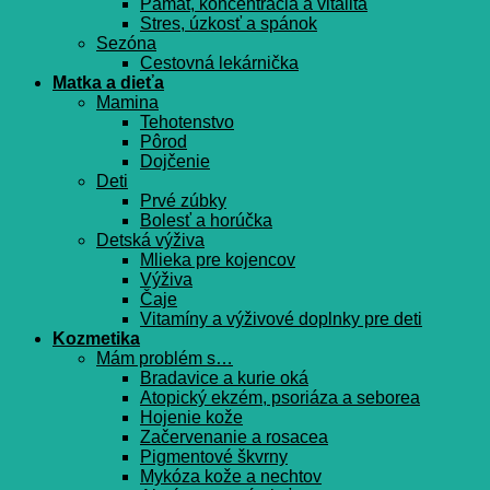
Pamät, koncentrácia a vitalita
Stres, úzkosť a spánok
Sezóna
Cestovná lekárnička
Matka a dieťa
Mamina
Tehotenstvo
Pôrod
Dojčenie
Deti
Prvé zúbky
Bolesť a horúčka
Detská výživa
Mlieka pre kojencov
Výživa
Čaje
Vitamíny a výživové doplnky pre deti
Kozmetika
Mám problém s…
Bradavice a kurie oká
Atopický ekzém, psoriáza a seborea
Hojenie kože
Začervenanie a rosacea
Pigmentové škvrny
Mykóza kože a nechtov