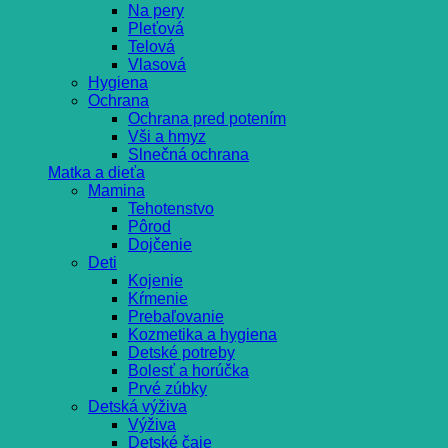
Na pery
Pleťová
Telová
Vlasová
Hygiena
Ochrana
Ochrana pred potením
Vši a hmyz
Slnečná ochrana
Matka a dieťa
Mamina
Tehotenstvo
Pôrod
Dojčenie
Deti
Kojenie
Kŕmenie
Prebaľovanie
Kozmetika a hygiena
Detské potreby
Bolesť a horúčka
Prvé zúbky
Detská výživa
Výživa
Detské čaje