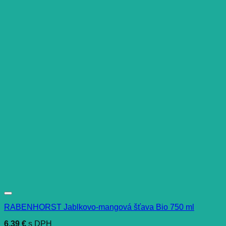
RABENHORST Jablkovo-mangová šťava Bio 750 ml
6,39
€
s DPH