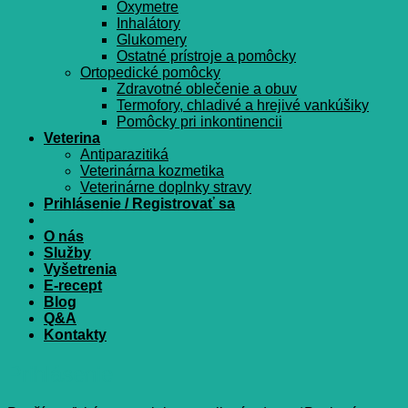
Oxymetre
Inhalátory
Glukomery
Ostatné prístroje a pomôcky
Ortopedické pomôcky
Zdravotné oblečenie a obuv
Termofory, chladivé a hrejivé vankúšiky
Pomôcky pri inkontinencii
Veterina
Antiparazitiká
Veterinárna kozmetika
Veterinárne doplnky stravy
Prihlásenie / Registrovať sa
O nás
Služby
Vyšetrenia
E-recept
Blog
Q&A
Kontakty
Prihlásenie