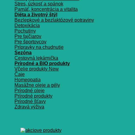
Stres, úzkosť a spánok
Pamäť, koncentrácia a vitalita
Diéta a životný štýl
Bezlepkové a bezlaktózové potraviny
Detoxikácia
Pochutiny
Pre fajčiarov
Pre športovcov
Prípravky na chudnutie
Sezóna
Cestovná lekárnička
Prírodné a BIO produkty
Včelie produkty
Čaje
Homeopatia
Masážne oleje a gély
Prírodné oleje
Prírodné produkty
Prírodné šťavy
Zdravá výživa