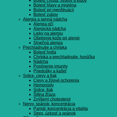
Bolesť chrbta, svalov a kĺbov
Bolesť hlavy a migréna
Bolesť pri menštruácii
Bolesť zubov
Alergia a senná nádcha
Alergia očí
Alergická nádcha
Lieky na alergiu
Ošetrenie kože pri alergii
Slnečná alergia
Prechladnutie a chrípka
Bolesť hrdla
Chrípka a prechladnutie, horúčka
Nádcha
Posilnenie imunity
Priedušky a kašeľ
Srdce, cievy a tlak
Cievy a žilové ochorenia
Hemoroidy
Srdce, tlak
Štítna žľaza
Zvýšený cholesterol
Nervy, spánok, koncentrácia
Pamät, koncentrácia a vitalita
Stres, úzkosť a spánok