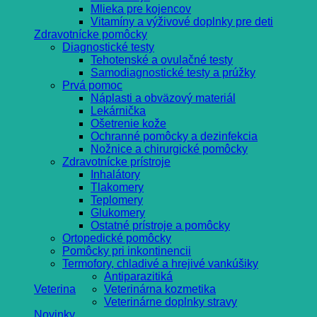
Mlieka pre kojencov
Vitamíny a výživové doplnky pre deti
Zdravotnícke pomôcky
Diagnostické testy
Tehotenské a ovulačné testy
Samodiagnostické testy a prúžky
Prvá pomoc
Náplasti a obväzový materiál
Lekárnička
Ošetrenie kože
Ochranné pomôcky a dezinfekcia
Nožnice a chirurgické pomôcky
Zdravotnícke prístroje
Inhalátory
Tlakomery
Teplomery
Glukomery
Ostatné prístroje a pomôcky
Ortopedické pomôcky
Pomôcky pri inkontinencii
Termofory, chladivé a hrejivé vankúšiky
Antiparazitiká
Veterina
Veterinárna kozmetika
Veterinárne doplnky stravy
Novinky