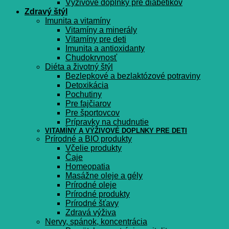
Výživové doplnky pre diabetikov
Zdravý štýl
Imunita a vitamíny
Vitamíny a minerály
Vitamíny pre deti
Imunita a antioxidanty
Chudokrvnosť
Diéta a životný štýl
Bezlepkové a bezlaktózové potraviny
Detoxikácia
Pochutiny
Pre fajčiarov
Pre športovcov
Prípravky na chudnutie
VITAMÍNY A VÝŽIVOVÉ DOPLNKY PRE DETI
Prírodné a BIO produkty
Včelie produkty
Čaje
Homeopatia
Masážne oleje a gély
Prírodné oleje
Prírodné produkty
Prírodné šťavy
Zdravá výživa
Nervy, spánok, koncentrácia