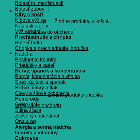
Bolesť pri menštruácii
Bolesť zubov
Kĺby a kosti
Kĺbová výživa
Žiadne produkty v košíku.
Náplasti a gély
Výživa kostí
Vrátiť sa do obchodu
Prechladnutie a chrípka
Bolesť hrdla
Chrípka a prechladnutie, horúčka
Košík
Nádcha
Posilnenie imunity
Priedušky a kašeľ
Nervy, spánok a koncentrácia
Pamät, koncentrácia a vitalita
Stres, úzkosť a spánok
Srdce, cievy a tlak
Cievy a žilové ochorenia
Žiadne produkty v košíku.
Hemoroidy
Srdce, tlak
Vrátiť sa do obchodu
Štítna žľaza
Zvýšený cholesterol
Ona a on
Alergia a senná nádcha
Imunita a vitamíny
Cukrovka