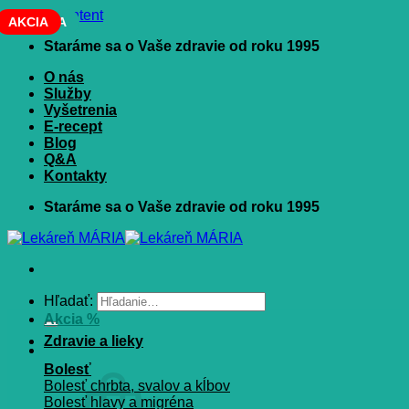
Skip to content
NOVINKA
AKCIA
Staráme sa o Vaše zdravie od roku 1995
O nás
Služby
Vyšetrenia
E-recept
Blog
Q&A
Kontakty
Staráme sa o Vaše zdravie od roku 1995
Hľadať:
Akcia %
Zdravie a lieky
Bolesť
Bolesť chrbta, svalov a kĺbov
Bolesť hlavy a migréna