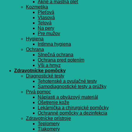
Akné a mastná pleť
Kozmetika
Pleťová
Vlasová
Telová
Na pery
Pre mužov
Hygiena
Intímna hygiena
Ochrana
Slnečná ochrana
Ochrana pred potením
Vši a hmyz
Zdravotnícke pomôcky
Diagnostické testy
Tehotenské a ovulačné testy
Samodiagnostické testy a prúžky
Prvá pomoc
Náplasti a obväzový materiál
Ošetrenie kože
Lekárnička a chirurgické pomôcky
Ochranné pomôcky a dezinfekcia
Zdravotnícke prístroje
Teplomery
Tlakomery