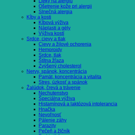
Lieky na alergiu
Ošetrenie kože pri alergii
Slnečná alergia
Kĺby a kosti
Kĺbová výživa
Náplasti a gély
Výživa kostí
Srdce, cievy a tlak
Cievy a žilové ochorenia
Hemoroidy
Srdce, tlak
Štítna žľaza
Zvýšený cholesterol
Nervy, spánok, koncentrácia
Pamät, koncentrácia a vitalita
Stres, úzkosť a spánok
Žalúdok, črevá a trávenie
Nechutenstvo
Špeciálna výživa
Histamínová a laktózová intolerancia
Hnačka
Nevoľnosť
Pálenie záhy
Parazity
Pečeň a žlčník