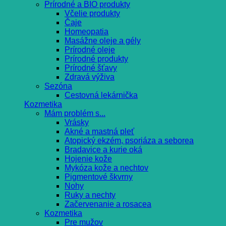
Prírodné a BIO produkty
Včelie produkty
Čaje
Homeopatia
Masážne oleje a gély
Prírodné oleje
Prírodné produkty
Prírodné šťavy
Zdravá výživa
Sezóna
Cestovná lekárnička
Kozmetika
Mám problém s...
Vrásky
Akné a mastná pleť
Atopický ekzém, psoriáza a seborea
Bradavice a kurie oká
Hojenie kože
Mykóza kože a nechtov
Pigmentové škvrny
Nohy
Ruky a nechty
Začervenanie a rosacea
Kozmetika
Pre mužov