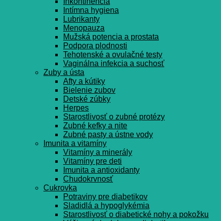
Inkontinencia
Intímna hygiena
Lubrikanty
Menopauza
Mužská potencia a prostata
Podpora plodnosti
Tehotenské a ovulačné testy
Vaginálna infekcia a suchosť
Zuby a ústa
Afty a kútiky
Bielenie zubov
Detské zúbky
Herpes
Starostlivosť o zubné protézy
Zubné kefky a nite
Zubné pasty a ústne vody
Imunita a vitamíny
Vitamíny a minerály
Vitamíny pre deti
Imunita a antioxidanty
Chudokrvnosť
Cukrovka
Potraviny pre diabetikov
Sladidlá a hypoglykémia
Starostlivosť o diabetické nohy a pokožku