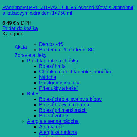
Rabenhorst PRE ZDRAVÉ CIEVY ovocná šťava s vitamínmi
a kakaovým extraktom 1×750 ml
6,49
€
s DPH
Pridať do košíka
Kategórie
Dercos -4€
Akcia
Bioderma Photoderm -8€
Zdravie a lieky
Prechladnutie a chrípka
Bolesť hrdla
Chrípka a prechladnutie, horúčka
Nádcha
Posilnenie imunity
Priedušky a kašeľ
Bolesť
Bolesť chrbta, svalov a kĺbov
Bolesť hlavy a migréna
Bolesť pri menštruácii
Bolesť zubov
Alergia a senná nádcha
Alergia očí
Alergická nádcha