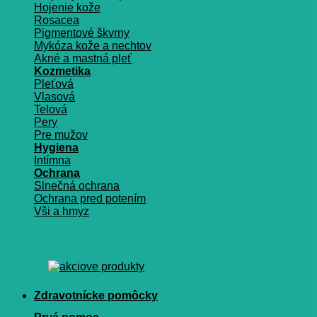
Hojenie kože
Rosacea
Pigmentové škvrny
Mykóza kože a nechtov
Akné a mastná pleť
Kozmetika
Pleťová
Vlasová
Telová
Pery
Pre mužov
Hygiena
Intímna
Ochrana
Slnečná ochrana
Ochrana pred potením
Vši a hmyz
Zdravotnícke pomôcky