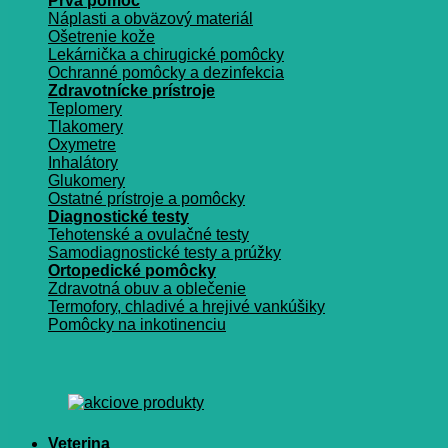
Prvá pomoc
Náplasti a obväzový materiál
Ošetrenie kože
Lekárnička a chirugické pomôcky
Ochranné pomôcky a dezinfekcia
Zdravotnícke prístroje
Teplomery
Tlakomery
Oxymetre
Inhalátory
Glukomery
Ostatné prístroje a pomôcky
Diagnostické testy
Tehotenské a ovulačné testy
Samodiagnostické testy a prúžky
Ortopedické pomôcky
Zdravotná obuv a oblečenie
Termofory, chladivé a hrejivé vankúšiky
Pomôcky na inkotinenciu
Veterina