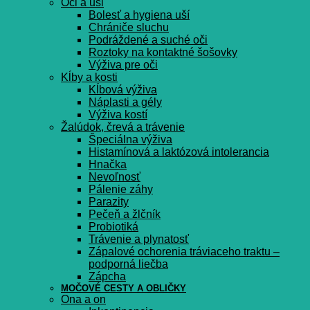
Oči a uši
Bolesť a hygiena uší
Chrániče sluchu
Podráždené a suché oči
Roztoky na kontaktné šošovky
Výživa pre oči
Kĺby a kosti
Kĺbová výživa
Náplasti a gély
Výživa kostí
Žalúdok, črevá a trávenie
Špeciálna výživa
Histamínová a laktózová intolerancia
Hnačka
Nevoľnosť
Pálenie záhy
Parazity
Pečeň a žlčník
Probiotiká
Trávenie a plynatosť
Zápalové ochorenia tráviaceho traktu –
podporná liečba
Zápcha
MOČOVÉ CESTY A OBLIČKY
Ona a on