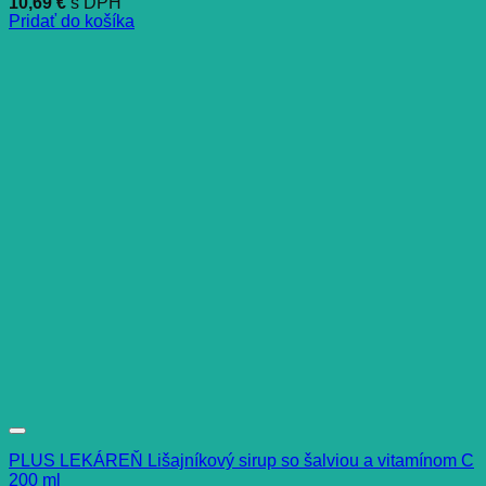
10,69
€
s DPH
Pridať do košíka
PLUS LEKÁREŇ Lišajníkový sirup so šalviou a vitamínom C
200 ml