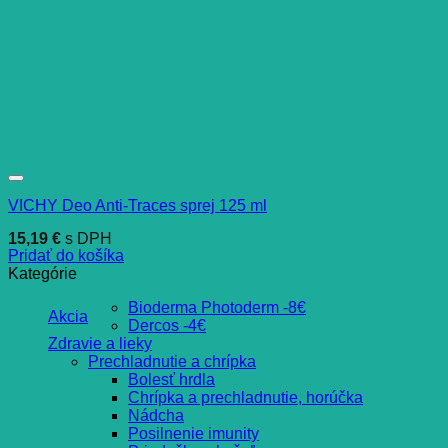
VICHY Deo Anti-Traces sprej 125 ml
15,19
€
s DPH
Pridať do košíka
Kategórie
Bioderma Photoderm -8€
Akcia
Dercos -4€
Zdravie a lieky
Prechladnutie a chrípka
Bolesť hrdla
Chrípka a prechladnutie, horúčka
Nádcha
Posilnenie imunity