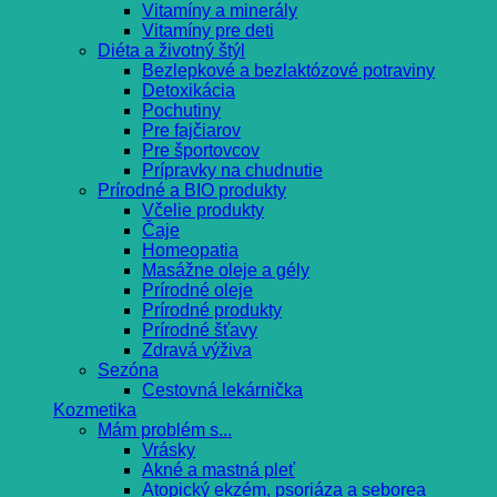
Vitamíny a minerály
Vitamíny pre deti
Diéta a životný štýl
Bezlepkové a bezlaktózové potraviny
Detoxikácia
Pochutiny
Pre fajčiarov
Pre športovcov
Prípravky na chudnutie
Prírodné a BIO produkty
Včelie produkty
Čaje
Homeopatia
Masážne oleje a gély
Prírodné oleje
Prírodné produkty
Prírodné šťavy
Zdravá výživa
Sezóna
Cestovná lekárnička
Kozmetika
Mám problém s...
Vrásky
Akné a mastná pleť
Atopický ekzém, psoriáza a seborea