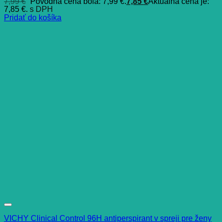
7,99
€
Pôvodná cena bola: 7,99 €.
7,85
€
Aktuálna cena je:
7,85 €.
s DPH
Pridať do košíka
VICHY Clinical Control 96H antiperspirant v spreji pre ženy