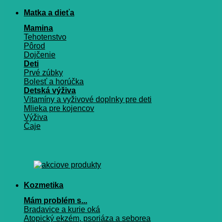
Matka a dieťa
Mamina
Tehotenstvo
Pôrod
Dojčenie
Deti
Prvé zúbky
Bolesť a horúčka
Detská výživa
Vitamíny a vyživové doplnky pre deti
Mlieka pre kojencov
Výživa
Čaje
Kozmetika
Mám problém s...
Bradavice a kurie oká
Atopický ekzém, psoriáza a seborea