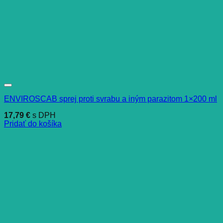
ENVIROSCAB sprej proti svrabu a iným parazitom 1×200 ml
17,79
€
s DPH
Pridať do košíka