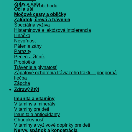
Zuby a ústa
Vrátiť sa do obchodu
Oči a uši
Močové cesty a obličky
Žalúdok, črevá a trávenie
Špeciálna výživa
Histamínová a laktózová intolerancia
Hnačka
Nevoľnosť
Pálenie záhy
Parazity
Pečeň a žlčník
Probiotiká
Trávenie a plynatosť
Zápalové ochorenia tráviaceho traktu – podporná
liečba
Zápcha
Zdravý štýl
Imunita a vitamíny
Vitamíny a minerály
Vitamíny pre deti
Imunita a antioxidanty
Chudokrvnosť
Vitamíny a vyživové doplnky pre deti
Nervy, spánok a koncetrácia