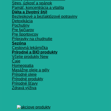
Stres, úzkosť a spánok
Pamäť, koncentrácia a vitalita
Diéta a životný štýl
Bezlepkové a bezlaktózové potraviny
Detoxikácia
Pochutiny
Pre fajčiarov
Pre športovcov
Prípravky na chudnutie
Sezóna
Cestovná lekárnička
Prírodné a BIO produkty
Včelie produkty
Čaje
Homeopatia
Masážne oleje a gély
Prírodné oleje
Prírodné produkty
Prírodné šťavy
Zdravá výživa