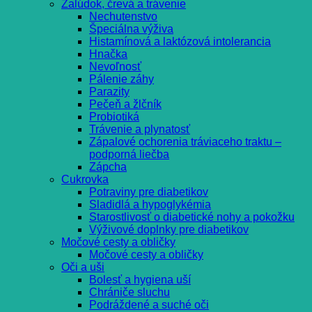
Žalúdok, črevá a trávenie
Nechutenstvo
Špeciálna výživa
Histamínová a laktózová intolerancia
Hnačka
Nevoľnosť
Pálenie záhy
Parazity
Pečeň a žlčník
Probiotiká
Trávenie a plynatosť
Zápalové ochorenia tráviaceho traktu –
podporná liečba
Zápcha
Cukrovka
Potraviny pre diabetikov
Sladidlá a hypoglykémia
Starostlivosť o diabetické nohy a pokožku
Výživové doplnky pre diabetikov
Močové cesty a obličky
Močové cesty a obličky
Oči a uši
Bolesť a hygiena uší
Chrániče sluchu
Podráždené a suché oči