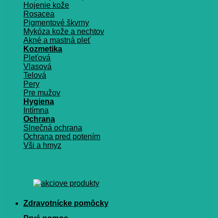
Hojenie kože
Rosacea
Pigmentové škvrny
Mykóza kože a nechtov
Akné a mastná pleť
Kozmetika
Pleťová
Vlasová
Telová
Pery
Pre mužov
Hygiena
Intímna
Ochrana
Slnečná ochrana
Ochrana pred potením
Vši a hmyz
Zdravotnícke pomôcky