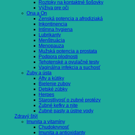
Roztoky na kontaktné šošovky
Výživa pre oči
Ona a On
Ženská potencia a afrodiziaká
Inkontinencia
Intímna hygiena
Lubrikanty
Menštruácia
Menopauza
Mužská potencia a prostata
Podpora plodnosti
Tehotenské a ovulačné testy
Vaginálna infekcia a suchosť
Zuby a ústa
Afty a kútiky
Bielenie zubov
Detské zúbky
Herpes
Starostlivosť o zubné protézy
Zubné kefky a nite
Zubné pasty a ústne vody
Zdravý štýl
Imunita a vitamíny
Chudokrvnosť
Imunita a antioxidanty