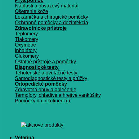
Prvá pomoc
Náplasti a obväzový materiál
Ošetrenie kože
Lekárnička a chirugické pomôcky
Ochranné pomôcky a dezinfekcia
Zdravotnícke prístroje
Teplomery
Tlakomery
Oxymetre
Inhalátory
Glukomery
Ostatné prístroje a pomôcky
Diagnostické testy
Tehotenské a ovulačné testy
Samodiagnostické testy a prúžky
Ortopedické pomôcky
Zdravotná obuv a oblečenie
Termofory, chladivé a hrejivé vankúšiky
Pomôcky na inkotinenciu
Veterina