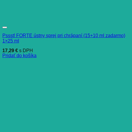
Pssst! FORTE ústny sprej pri chrápaní (15+10 ml zadarmo)
1×25 ml
17,29
€
s DPH
Pridať do košíka