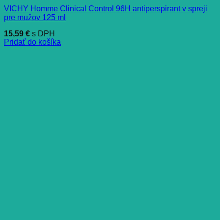
VICHY Homme Clinical Control 96H antiperspirant v spreji
pre mužov 125 ml
15,59
€
s DPH
Pridať do košíka