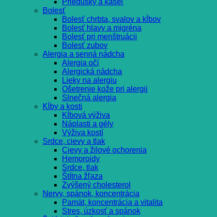
Priedušky a kašeľ
Bolesť
Bolesť chrbta, svalov a kĺbov
Bolesť hlavy a migréna
Bolesť pri menštruácii
Bolesť zubov
Alergia a senná nádcha
Alergia očí
Alergická nádcha
Lieky na alergiu
Ošetrenie kože pri alergii
Slnečná alergia
Kĺby a kosti
Kĺbová výživa
Náplasti a gély
Výživa kostí
Srdce, cievy a tlak
Cievy a žilové ochorenia
Hemoroidy
Srdce, tlak
Štítna žľaza
Zvýšený cholesterol
Nervy, spánok, koncentrácia
Pamät, koncentrácia a vitalita
Stres, úzkosť a spánok