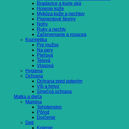
Bradavice a kurie oká
Hojenie kože
Mykóza kože a nechtov
Pigmentové škvrny
Nohy
Ruky a nechty
Začervenanie a rosacea
Kozmetika
Pre mužov
Na pery
Pleťová
Telová
Vlasová
Hygiena
Ochrana
Ochrana pred potením
Vši a hmyz
Slnečná ochrana
Matka a dieťa
Mamina
Tehotenstvo
Pôrod
Dojčenie
Deti
Kojenie