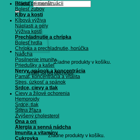
Bolesť pri menštruácii
Hľadať:
Bolesť zubov
Kĺby a kosti
Kĺbová výživa
Náplasti a gély
Výživa kostí
Prechladnutie a chrípka
Bolesť hrdla
Chrípka a prechladnutie, horúčka
Nádcha
Posilnenie imunity
Žiadne produkty v košíku.
Priedušky a kašeľ
Nervy, spánok a koncentrácia
Vrátiť sa do obchodu
Pamät, koncentrácia a vitalita
Stres, úzkosť a spánok
Srdce, cievy a tlak
Košík
Cievy a žilové ochorenia
Hemoroidy
Srdce, tlak
Štítna žľaza
Zvýšený cholesterol
Ona a on
Alergia a senná nádcha
Imunita a vitamíny
Žiadne produkty v košíku.
Cukrovka