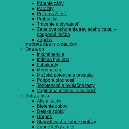
Pálenie záhy
Parazity
Pečeň a žlčník
Probiotiká
Trávenie a plynatosť
Zápalové ochorenia tráviaceho traktu –
podporná liečba
Zápcha
MOČOVÉ CESTY A OBLIČKY
Ona a on
Inkontinencia
Intímna hygiena
Lubrikanty
Menopauza
Mužská potencia a prostata
Podpora plodnosti
Tehotenské a ovulačné testy
Vaginálna infekcia a suchosť
Zuby a ústa
Afty a kútiky
Bielenie zubov
Detské zúbky
Herpes
Starostlivosť o zubné protézy
Zubné kefky a nite