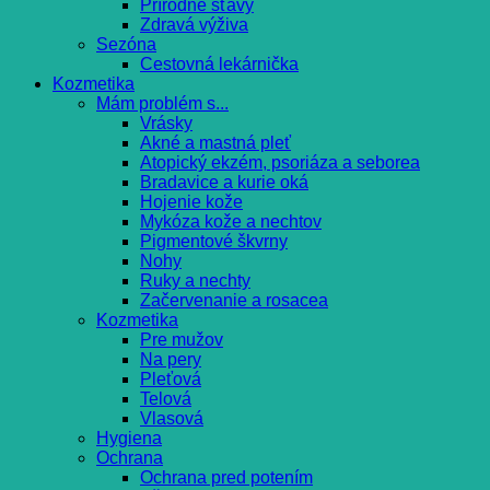
Prírodné šťavy
Zdravá výživa
Sezóna
Cestovná lekárnička
Kozmetika
Mám problém s...
Vrásky
Akné a mastná pleť
Atopický ekzém, psoriáza a seborea
Bradavice a kurie oká
Hojenie kože
Mykóza kože a nechtov
Pigmentové škvrny
Nohy
Ruky a nechty
Začervenanie a rosacea
Kozmetika
Pre mužov
Na pery
Pleťová
Telová
Vlasová
Hygiena
Ochrana
Ochrana pred potením