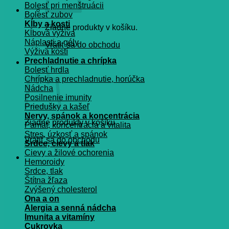
Bolesť pri menštruácii
Bolesť zubov
Kĺby a kosti
Žiadne produkty v košíku.
Kĺbová výživa
Náplasti a gély
Vrátiť sa do obchodu
Výživa kostí
Prechladnutie a chrípka
Košík
Bolesť hrdla
Chrípka a prechladnutie, horúčka
Nádcha
Posilnenie imunity
Priedušky a kašeľ
Nervy, spánok a koncentrácia
Žiadne produkty v košíku.
Pamät, koncentrácia a vitalita
Stres, úzkosť a spánok
Vrátiť sa do obchodu
Srdce, cievy a tlak
Cievy a žilové ochorenia
Hemoroidy
Srdce, tlak
Štítna žľaza
Zvýšený cholesterol
Ona a on
Alergia a senná nádcha
Imunita a vitamíny
Cukrovka