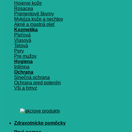
Hojenie kože
Rosacea
Pigmentové škvrny
Mykóza kože a nechtov
Akné a mastná pleť
Kozmetika
Pleťová
Vlasová
Telová
Pery
Pre mužov
Hygiena
Intímna
Ochrana
Slnečná ochrana
Ochrana pred potením
Vši a hmyz
Zdravotnícke pomôcky