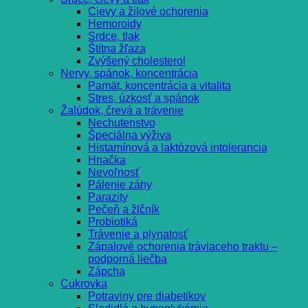
Cievy a žilové ochorenia
Hemoroidy
Srdce, tlak
Štítna žľaza
Zvýšený cholesterol
Nervy, spánok, koncentrácia
Pamät, koncentrácia a vitalita
Stres, úzkosť a spánok
Žalúdok, črevá a trávenie
Nechutenstvo
Špeciálna výživa
Histamínová a laktózová intolerancia
Hnačka
Nevoľnosť
Pálenie záhy
Parazity
Pečeň a žlčník
Probiotiká
Trávenie a plynatosť
Zápalové ochorenia tráviaceho traktu –
podporná liečba
Zápcha
Cukrovka
Potraviny pre diabetikov