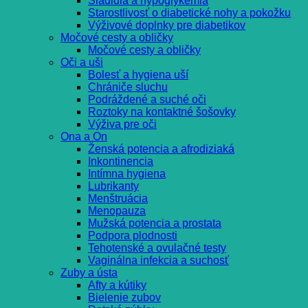
Sladidlá a hypoglykémia
Starostlivosť o diabetické nohy a pokožku
Výživové doplnky pre diabetikov
Močové cesty a obličky
Močové cesty a obličky
Oči a uši
Bolesť a hygiena uší
Chrániče sluchu
Podráždené a suché oči
Roztoky na kontaktné šošovky
Výživa pre oči
Ona a On
Ženská potencia a afrodiziaká
Inkontinencia
Intímna hygiena
Lubrikanty
Menštruácia
Menopauza
Mužská potencia a prostata
Podpora plodnosti
Tehotenské a ovulačné testy
Vaginálna infekcia a suchosť
Zuby a ústa
Afty a kútiky
Bielenie zubov