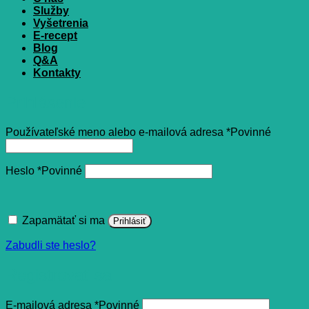
Služby
Vyšetrenia
E-recept
Blog
Q&A
Kontakty
Prihlásenie
Používateľské meno alebo e-mailová adresa
*
Povinné
Heslo
*
Povinné
Zapamätať si ma
Prihlásiť
Zabudli ste heslo?
Registrovať sa
E-mailová adresa
*
Povinné