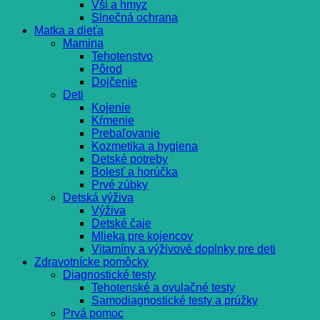
Vši a hmyz
Slnečná ochrana
Matka a dieťa
Mamina
Tehotenstvo
Pôrod
Dojčenie
Deti
Kojenie
Kŕmenie
Prebaľovanie
Kozmetika a hygiena
Detské potreby
Bolesť a horúčka
Prvé zúbky
Detská výživa
Výživa
Detské čaje
Mlieka pre kojencov
Vitamíny a výživové doplnky pre deti
Zdravotnícke pomôcky
Diagnostické testy
Tehotenské a ovulačné testy
Samodiagnostické testy a prúžky
Prvá pomoc