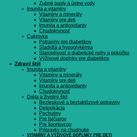
Zubné pasty a ústne vody
Imunita a vitamíny
Vitamíny a minerály
Vitamíny pre deti
Imunita a antioxidanty
Chudokrvnosť
Cukrovka
Potraviny pre diabetikov
Sladidlá a hypoglykémia
Starostlivosť o diabetické nohy a pokožku
Výživové doplnky pre diabetikov
Zdravý štýl
Imunita a vitamíny
Vitamíny a minerály
Vitamíny pre deti
Imunita a antioxidanty
Chudokrvnosť
Diéta a životný štýl
Bezlepkové a bezlaktózové potraviny
Detoxikácia
Pochutiny
Pre fajčiarov
Pre športovcov
Prípravky na chudnutie
VITAMÍNY A VÝŽIVOVÉ DOPLNKY PRE DETI