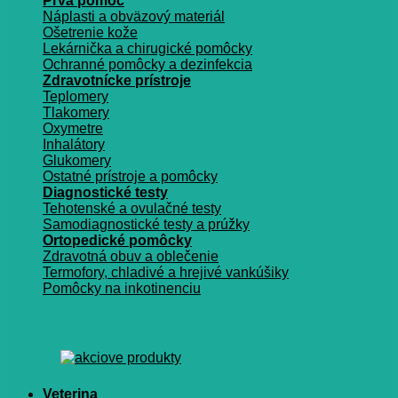
Prvá pomoc
Náplasti a obväzový materiál
Ošetrenie kože
Lekárnička a chirugické pomôcky
Ochranné pomôcky a dezinfekcia
Zdravotnícke prístroje
Teplomery
Tlakomery
Oxymetre
Inhalátory
Glukomery
Ostatné prístroje a pomôcky
Diagnostické testy
Tehotenské a ovulačné testy
Samodiagnostické testy a prúžky
Ortopedické pomôcky
Zdravotná obuv a oblečenie
Termofory, chladivé a hrejivé vankúšiky
Pomôcky na inkotinenciu
Veterina