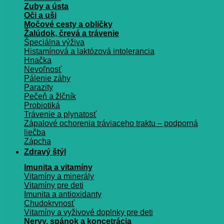
Zuby a ústa
Oči a uši
Močové cesty a obličky
Žalúdok, črevá a trávenie
Špeciálna výživa
Histamínová a laktózová intolerancia
Hnačka
Nevoľnosť
Pálenie záhy
Parazity
Pečeň a žlčník
Probiotiká
Trávenie a plynatosť
Zápalové ochorenia tráviaceho traktu – podporná
liečba
Zápcha
Zdravý štýl
Imunita a vitamíny
Vitamíny a minerály
Vitamíny pre deti
Imunita a antioxidanty
Chudokrvnosť
Vitamíny a vyživové doplnky pre deti
Nervy, spánok a koncetrácia