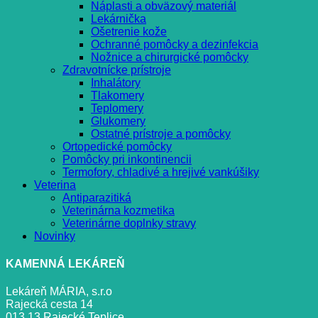
Náplasti a obväzový materiál
Lekárnička
Ošetrenie kože
Ochranné pomôcky a dezinfekcia
Nožnice a chirurgické pomôcky
Zdravotnícke prístroje
Inhalátory
Tlakomery
Teplomery
Glukomery
Ostatné prístroje a pomôcky
Ortopedické pomôcky
Pomôcky pri inkontinencii
Termofory, chladivé a hrejivé vankúšiky
Veterina
Antiparazitiká
Veterinárna kozmetika
Veterinárne doplnky stravy
Novinky
KAMENNÁ LEKÁREŇ
Lekáreň MÁRIA, s.r.o
Rajecká cesta 14
013 13 Rajecké Teplice