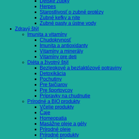
Detské zúbky
Herpes
Starostlivosť o zubné protézy
Zubné kefky a nite
Zubné pasty a ústne vody
Zdravý štýl
Imunita a vitamíny
Chudokrvnosť
Imunita a antioxidanty
Vitamíny a minerály
Vitamíny pre deti
Diéta a životný štýl
Bezlepkové a bezlaktózové potraviny
Detoxikácia
Pochutiny
Pre fajčiarov
Pre športovcov
Prípravky na chudnutie
Prírodné a BIO produkty
Včelie produkty
Čaje
Homeopatia
Masážne oleje a gély
Prírodné oleje
Prírodné produkty