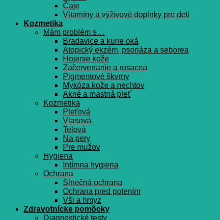
Čaje
Vitamíny a výživové doplnky pre deti
Kozmetika
Mám problém s…
Bradavice a kurie oká
Atopický ekzém, psoriáza a seborea
Hojenie kože
Začervenanie a rosacea
Pigmentové škvrny
Mykóza kože a nechtov
Akné a mastná pleť
Kozmetika
Pleťová
Vlasová
Telová
Na pery
Pre mužov
Hygiena
Intímna hygiena
Ochrana
Slnečná ochrana
Ochrana pred potením
Vši a hmyz
Zdravotnícke pomôcky
Diagnostické testy