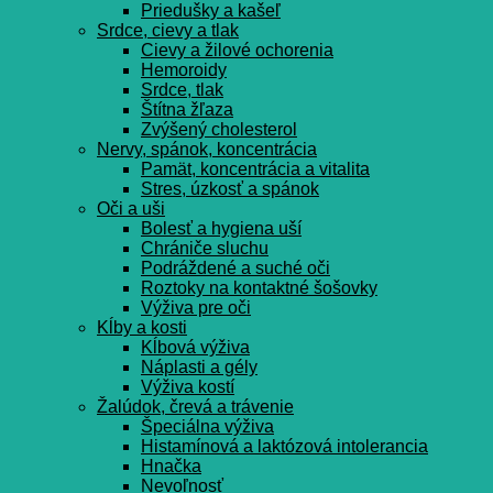
Priedušky a kašeľ
Srdce, cievy a tlak
Cievy a žilové ochorenia
Hemoroidy
Srdce, tlak
Štítna žľaza
Zvýšený cholesterol
Nervy, spánok, koncentrácia
Pamät, koncentrácia a vitalita
Stres, úzkosť a spánok
Oči a uši
Bolesť a hygiena uší
Chrániče sluchu
Podráždené a suché oči
Roztoky na kontaktné šošovky
Výživa pre oči
Kĺby a kosti
Kĺbová výživa
Náplasti a gély
Výživa kostí
Žalúdok, črevá a trávenie
Špeciálna výživa
Histamínová a laktózová intolerancia
Hnačka
Nevoľnosť