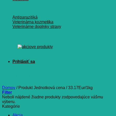
Antiparazitiká
Veterinárna kozmetika
Veterinárne doplnky stravy
33.17Eur/1kg
Domov
/
Produkt Jednotková cena
/
33.17Eur/1kg
Filter
Neboli nájdené žiadne produkty zodpovedajúce vášmu
výberu.
Kategórie
Akcia