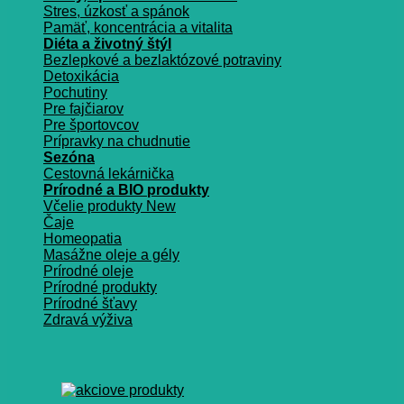
Stres, úzkosť a spánok
Pamäť, koncentrácia a vitalita
Diéta a životný štýl
Bezlepkové a bezlaktózové potraviny
Detoxikácia
Pochutiny
Pre fajčiarov
Pre športovcov
Prípravky na chudnutie
Sezóna
Cestovná lekárnička
Prírodné a BIO produkty
Včelie produkty
Čaje
Homeopatia
Masážne oleje a gély
Prírodné oleje
Prírodné produkty
Prírodné šťavy
Zdravá výživa