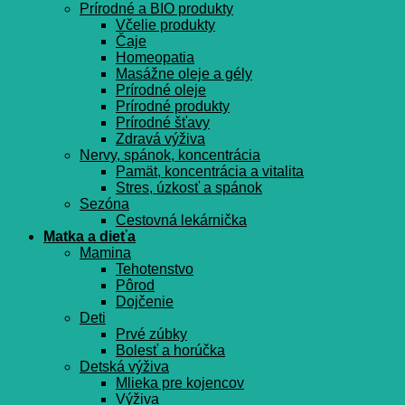
Prírodné a BIO produkty
Včelie produkty
Čaje
Homeopatia
Masážne oleje a gély
Prírodné oleje
Prírodné produkty
Prírodné šťavy
Zdravá výživa
Nervy, spánok, koncentrácia
Pamät, koncentrácia a vitalita
Stres, úzkosť a spánok
Sezóna
Cestovná lekárnička
Matka a dieťa
Mamina
Tehotenstvo
Pôrod
Dojčenie
Deti
Prvé zúbky
Bolesť a horúčka
Detská výživa
Mlieka pre kojencov
Výživa