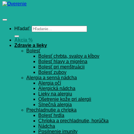
Hľadať:
Akcia %
Zdravie a lieky
Bolesť
Bolesť chrbta, svalov a kĺbov
Bolesť hlavy a migréna
Bolesť pri menštruácii
Bolesť zubov
Alergia a senná nádcha
Alergia očí
Alergická nádcha
Lieky na alergiu
Ošetrenie kože pri alergii
Slnečná alergia
Prechladnutie a chrípka
Bolesť hrdla
Chrípka a prechladnutie, horúčka
Nádcha
Posilnenie imunity