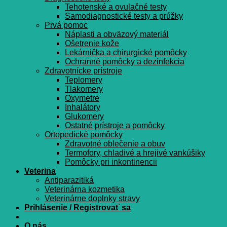
Tehotenské a ovulačné testy
Samodiagnostické testy a prúžky
Prvá pomoc
Náplasti a obväzový materiál
Ošetrenie kože
Lekárnička a chirurgické pomôcky
Ochranné pomôcky a dezinfekcia
Zdravotnícke prístroje
Teplomery
Tlakomery
Oxymetre
Inhalátory
Glukomery
Ostatné prístroje a pomôcky
Ortopedické pomôcky
Zdravotné oblečenie a obuv
Termofory, chladivé a hrejivé vankúšiky
Pomôcky pri inkontinencii
Veterina
Antiparazitiká
Veterinárna kozmetika
Veterinárne doplnky stravy
Prihlásenie / Registrovať sa
O nás