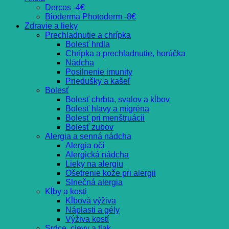
Dercos -4€
Bioderma Photoderm -8€
Zdravie a lieky
Prechladnutie a chrípka
Bolesť hrdla
Chrípka a prechladnutie, horúčka
Nádcha
Posilnenie imunity
Priedušky a kašeľ
Bolesť
Bolesť chrbta, svalov a kĺbov
Bolesť hlavy a migréna
Bolesť pri menštruácii
Bolesť zubov
Alergia a senná nádcha
Alergia očí
Alergická nádcha
Lieky na alergiu
Ošetrenie kože pri alergii
Slnečná alergia
Kĺby a kosti
Kĺbová výživa
Náplasti a gély
Výživa kostí
Srdce, cievy a tlak