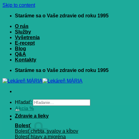
Skip to content
Staráme sa o Vaše zdravie od roku 1995
O nás
Služby
Vyšetrenia
E-recept
Blog
Q&A
Kontakty
Staráme sa o Vaše zdravie od roku 1995
Hľadať:
Akcia %
Zdravie a lieky
Bolesť
Bolesť chrbta, svalov a kĺbov
Bolesť hlavy a migréna