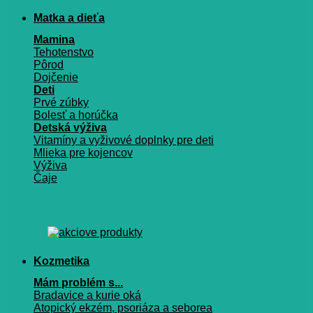
Matka a dieťa
Mamina
Tehotenstvo
Pôrod
Dojčenie
Deti
Prvé zúbky
Bolesť a horúčka
Detská výživa
Vitamíny a vyživové doplnky pre deti
Mlieka pre kojencov
Výživa
Čaje
Kozmetika
Mám problém s...
Bradavice a kurie oká
Atopický ekzém, psoriáza a seborea