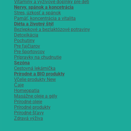
Vitamíny a vyživové doplnky pre deti
Nervy, spánok a koncetrácia
Stres, úzkosť a spánok
Pamäť, koncentrácia a vitalita
Diéta a životný štýl
Bezlepkové a bezlaktózové potraviny
Detoxikácia
Pochutiny
Pre fajčiarov
Pre športovcov
Prípravky na chudnutie
Sezóna
Cestovná lekárnička
Prírodné a BIO produkty
Včelie produkty
Čaje
Homeopatia
Masážne oleje a gély
Prírodné oleje
Prírodné produkty
Prírodné šťavy
Zdravá výživa