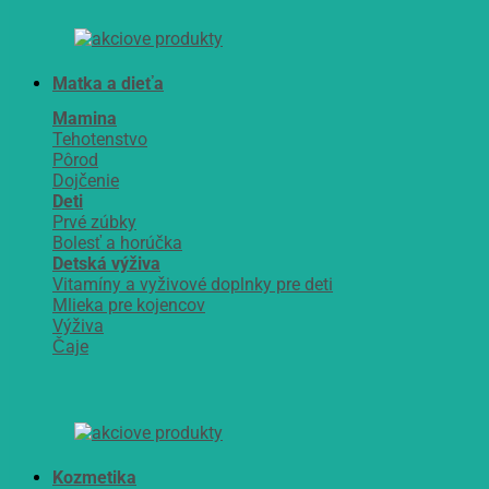
Matka a dieťa
Mamina
Tehotenstvo
Pôrod
Dojčenie
Deti
Prvé zúbky
Bolesť a horúčka
Detská výživa
Vitamíny a vyživové doplnky pre deti
Mlieka pre kojencov
Výživa
Čaje
Kozmetika