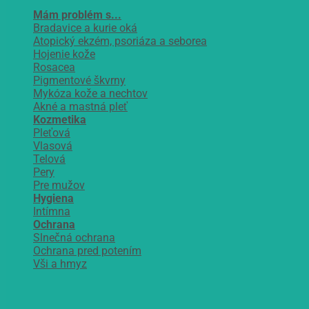
Mám problém s...
Bradavice a kurie oká
Atopický ekzém, psoriáza a seborea
Hojenie kože
Rosacea
Pigmentové škvrny
Mykóza kože a nechtov
Akné a mastná pleť
Kozmetika
Pleťová
Vlasová
Telová
Pery
Pre mužov
Hygiena
Intímna
Ochrana
Slnečná ochrana
Ochrana pred potením
Vši a hmyz