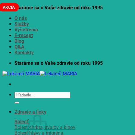
Skip
AKCIA
Staráme sa o Vaše zdravie od roku 1995
to
O nás
content
Služby
Vyšetrenia
E-recept
Blog
Q&A
Kontakty
Staráme sa o Vaše zdravie od roku 1995
Hľadať:
Zdravie a lieky
Bolesť
Bolesť chrbta, svalov a kĺbov
Bolesť hlavy a migréna