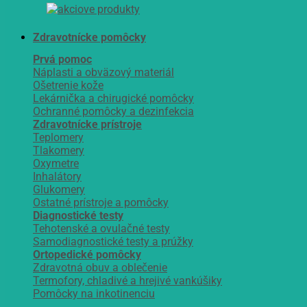
Zdravotnícke pomôcky
Prvá pomoc
Náplasti a obväzový materiál
Ošetrenie kože
Lekárnička a chirugické pomôcky
Ochranné pomôcky a dezinfekcia
Zdravotnícke prístroje
Teplomery
Tlakomery
Oxymetre
Inhalátory
Glukomery
Ostatné prístroje a pomôcky
Diagnostické testy
Tehotenské a ovulačné testy
Samodiagnostické testy a prúžky
Ortopedické pomôcky
Zdravotná obuv a oblečenie
Termofory, chladivé a hrejivé vankúšiky
Pomôcky na inkotinenciu