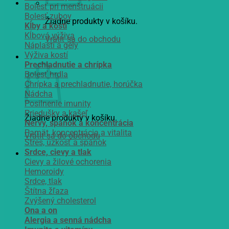
Bolesť pri menštruácii
Bolesť zubov
Žiadne produkty v košíku.
Kĺby a kosti
Kĺbová výživa
Vrátiť sa do obchodu
Náplasti a gély
Výživa kostí
Košík
Prechladnutie a chrípka
Bolesť hrdla
Chrípka a prechladnutie, horúčka
Nádcha
Posilnenie imunity
Priedušky a kašeľ
Žiadne produkty v košíku.
Nervy, spánok a koncentrácia
Pamät, koncentrácia a vitalita
Vrátiť sa do obchodu
Stres, úzkosť a spánok
Srdce, cievy a tlak
Cievy a žilové ochorenia
Hemoroidy
Srdce, tlak
Štítna žľaza
Zvýšený cholesterol
Ona a on
Alergia a senná nádcha