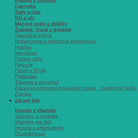
Imunita a vitamíny
Cukrovka
Zuby a ústa
Oči a uši
Močové cesty a obličky
Žalúdok, črevá a trávenie
Špeciálna výživa
Histamínová a laktózová intolerancia
Hnačka
Nevoľnosť
Pálenie záhy
Parazity
Pečeň a žlčník
Probiotiká
Trávenie a plynatosť
Zápalové ochorenia tráviaceho traktu – podporná liečba
Zápcha
Zdravý štýl
Imunita a vitamíny
Vitamíny a minerály
Vitamíny pre deti
Imunita a antioxidanty
Chudokrvnosť