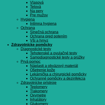
Vlasová
Telová
Na pery
Pre mužov
Hygiena
Intímna hygiena
Ochrana
Slnečná ochrana
Ochrana pred potením
Vši a hmyz
Zdravotnícke pomôcky
Diagnostické testy
Tehotenské a ovulačné testy
Samodiagnostické testy a prúžky
Prvá pomoc
Náplasti a obväzový materiál
Ošetrenie kože
Lekárnička a chirurgické pomôcky
Ochranné pomôcky a dezinfekcia
Zdravotnícke prístroje
Teplomery
Tlakomery
Oxymetre
Inhalátory
Glukomery