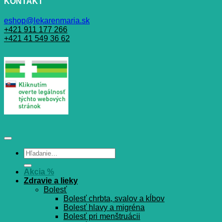
KONTAKT
eshop@lekarenmaria.sk
+421 911 177 266
+421 41 549 36 62
Hľadať:
Akcia %
Zdravie a lieky
Bolesť
Bolesť chrbta, svalov a kĺbov
Bolesť hlavy a migréna
Bolesť pri menštruácii