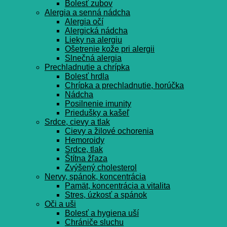
Bolesť zubov
Alergia a senná nádcha
Alergia očí
Alergická nádcha
Lieky na alergiu
Ošetrenie kože pri alergii
Slnečná alergia
Prechladnutie a chrípka
Bolesť hrdla
Chrípka a prechladnutie, horúčka
Nádcha
Posilnenie imunity
Priedušky a kašeľ
Srdce, cievy a tlak
Cievy a žilové ochorenia
Hemoroidy
Srdce, tlak
Štítna žľaza
Zvýšený cholesterol
Nervy, spánok, koncentrácia
Pamät, koncentrácia a vitalita
Stres, úzkosť a spánok
Oči a uši
Bolesť a hygiena uší
Chrániče sluchu