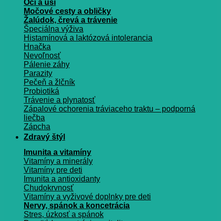
Oči a uši
Močové cesty a obličky
Žalúdok, črevá a trávenie
Špeciálna výživa
Histamínová a laktózová intolerancia
Hnačka
Nevoľnosť
Pálenie záhy
Parazity
Pečeň a žlčník
Probiotiká
Trávenie a plynatosť
Zápalové ochorenia tráviaceho traktu – podporná
liečba
Zápcha
Zdravý štýl
Imunita a vitamíny
Vitamíny a minerály
Vitamíny pre deti
Imunita a antioxidanty
Chudokrvnosť
Vitamíny a vyživové doplnky pre deti
Nervy, spánok a koncetrácia
Stres, úzkosť a spánok