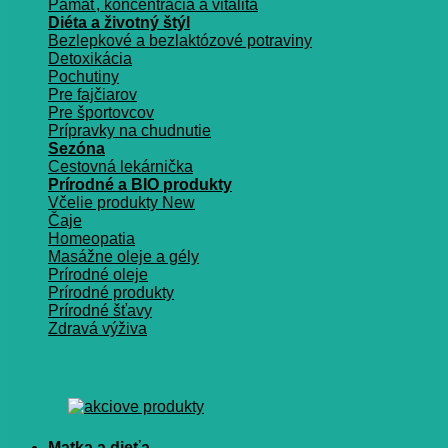
Pamäť, koncentrácia a vitalita
Diéta a životný štýl
Bezlepkové a bezlaktózové potraviny
Detoxikácia
Pochutiny
Pre fajčiarov
Pre športovcov
Prípravky na chudnutie
Sezóna
Cestovná lekárnička
Prírodné a BIO produkty
Včelie produkty
Čaje
Homeopatia
Masážne oleje a gély
Prírodné oleje
Prírodné produkty
Prírodné šťavy
Zdravá výživa
Matka a dieťa