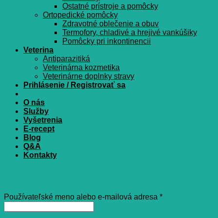
Ostatné prístroje a pomôcky
Ortopedické pomôcky
Zdravotné oblečenie a obuv
Termofory, chladivé a hrejivé vankúšiky
Pomôcky pri inkontinencii
Veterina
Antiparazitiká
Veterinárna kozmetika
Veterinárne doplnky stravy
Prihlásenie / Registrovať sa
O nás
Služby
Vyšetrenia
E-recept
Blog
Q&A
Kontakty
Prihlásenie
Povinné
Používateľské meno alebo e-mailová adresa
*