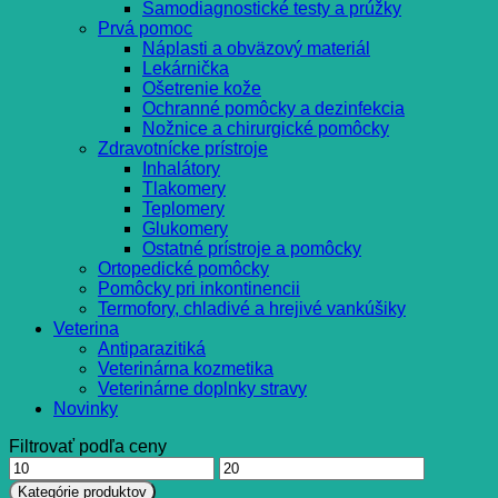
Samodiagnostické testy a prúžky
Prvá pomoc
Náplasti a obväzový materiál
Lekárnička
Ošetrenie kože
Ochranné pomôcky a dezinfekcia
Nožnice a chirurgické pomôcky
Zdravotnícke prístroje
Inhalátory
Tlakomery
Teplomery
Glukomery
Ostatné prístroje a pomôcky
Ortopedické pomôcky
Pomôcky pri inkontinencii
Termofory, chladivé a hrejivé vankúšiky
Veterina
Antiparazitiká
Veterinárna kozmetika
Veterinárne doplnky stravy
Novinky
Filtrovať podľa ceny
Minimálna
Maximálna
cena
cena
Kategórie produktov