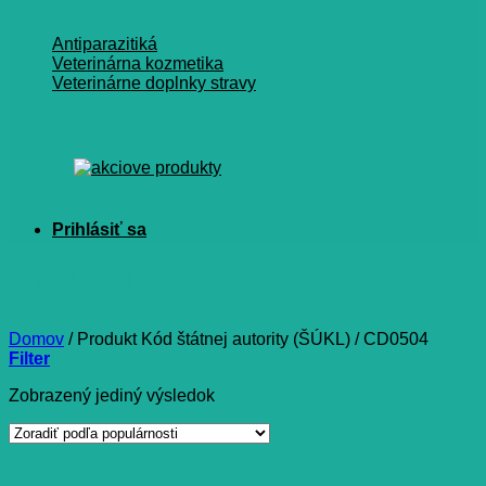
Antiparazitiká
Veterinárna kozmetika
Veterinárne doplnky stravy
CD0504
Domov
/
Produkt Kód štátnej autority (ŠÚKL)
/
CD0504
Filter
Zobrazený jediný výsledok