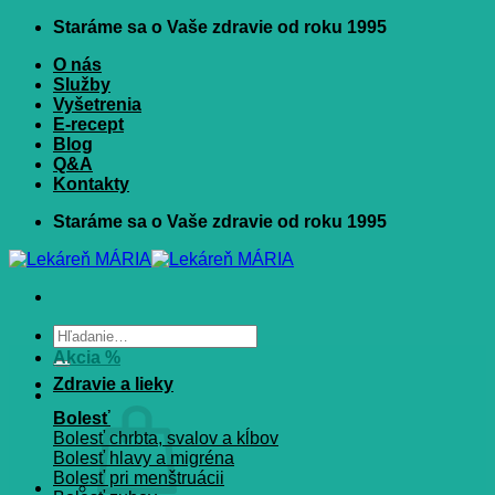
Skip
Staráme sa o Vaše zdravie od roku 1995
to
O nás
content
Služby
Vyšetrenia
E-recept
Blog
Q&A
Kontakty
Staráme sa o Vaše zdravie od roku 1995
Hľadať:
Akcia %
Zdravie a lieky
Bolesť
Bolesť chrbta, svalov a kĺbov
Bolesť hlavy a migréna
Bolesť pri menštruácii