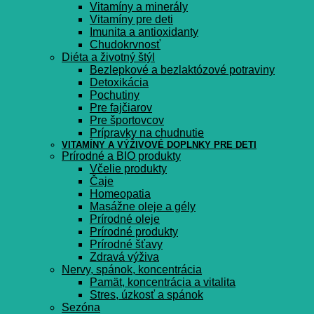
Vitamíny a minerály
Vitamíny pre deti
Imunita a antioxidanty
Chudokrvnosť
Diéta a životný štýl
Bezlepkové a bezlaktózové potraviny
Detoxikácia
Pochutiny
Pre fajčiarov
Pre športovcov
Prípravky na chudnutie
VITAMÍNY A VÝŽIVOVÉ DOPLNKY PRE DETI
Prírodné a BIO produkty
Včelie produkty
Čaje
Homeopatia
Masážne oleje a gély
Prírodné oleje
Prírodné produkty
Prírodné šťavy
Zdravá výživa
Nervy, spánok, koncentrácia
Pamät, koncentrácia a vitalita
Stres, úzkosť a spánok
Sezóna