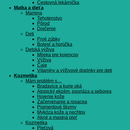
Cestovná lekárnička
Matka a dieťa
Mamina
Tehotenstvo
Pôrod
Dojčenie
Deti
Prvé zúbky
Bolesť a horúčka
Detská výživa
Mlieka pre kojencov
Výživa
Čaje
Vitamíny a výživové doplnky pre deti
Kozmetika
Mám problém s…
Bradavice a kurie oká
Atopický ekzém, psoriáza a seborea
Hojenie kože
Začervenanie a rosacea
Pigmentové škvrny
Mykóza kože a nechtov
Akné a mastná pleť
Kozmetika
Pleťová