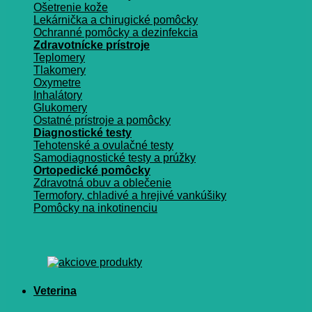
Ošetrenie kože
Lekárnička a chirugické pomôcky
Ochranné pomôcky a dezinfekcia
Zdravotnícke prístroje
Teplomery
Tlakomery
Oxymetre
Inhalátory
Glukomery
Ostatné prístroje a pomôcky
Diagnostické testy
Tehotenské a ovulačné testy
Samodiagnostické testy a prúžky
Ortopedické pomôcky
Zdravotná obuv a oblečenie
Termofory, chladivé a hrejivé vankúšiky
Pomôcky na inkotinenciu
Veterina