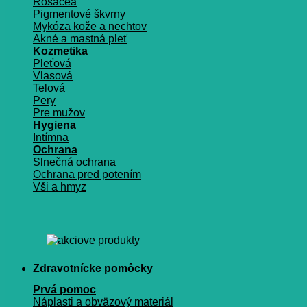
Rosacea
Pigmentové škvrny
Mykóza kože a nechtov
Akné a mastná pleť
Kozmetika
Pleťová
Vlasová
Telová
Pery
Pre mužov
Hygiena
Intímna
Ochrana
Slnečná ochrana
Ochrana pred potením
Vši a hmyz
Zdravotnícke pomôcky
Prvá pomoc
Náplasti a obväzový materiál