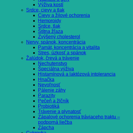
Výživa kostí
Srdce, cievy a tlak
Cievy a žilové ochorenia
Hemoroidy
Srdce, tlak
Štítna žľaza
Zvýšený cholesterol
Nervy, spánok, koncentrácia
Pamät, koncentrácia a vitalita
Stres, úzkosť a spánok
Žalúdok, črevá a trávenie
Nechutenstvo
Špeciálna výživa
Histamínová a laktózová intolerancia
Hnačka
Nevoľnosť
Pálenie záhy
Parazity
Pečeň a žlčník
Probiotiká
Trávenie a plynatosť
Zápalové ochorenia tráviaceho traktu –
podporná liečba
Zápcha
Cukrovka