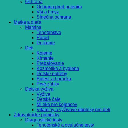
Ochrana
Ochrana pred potením
Vši a hmyz
Slnečná ochrana
Matka a dieťa
Mamina
Tehotenstvo
Pôrod
Dojčenie
Deti
Kojenie
Kŕmenie
Prebaľovanie
Kozmetika a hygiena
Detské potreby
Bolesť a horúčka
Prvé zúbky
Detská výživa
Výživa
Detské čaje
Mlieka pre kojencov
Vitamíny a výživové doplnky pre deti
Zdravotnícke pomôcky
Diagnostické testy
Tehotenské a ovulačné testy