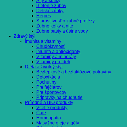
Afty a kútiky
Bielenie zubov
Detské zúbky
Herpes
Starostlivosť o zubné protézy
Zubné kefky a nite
Zubné pasty a ústne vody
Zdravý štýl
Imunita a vitamíny
Chudokrvnosť
Imunita a antioxidanty
Vitamíny a minerály
Vitamíny pre deti
Diéta a životný štýl
Bezlepkové a bezlaktózové potraviny
Detoxikácia
Pochutiny
Pre fajčiarov
Pre športovcov
Prípravky na chudnutie
Prírodné a BIO produkty
Včelie produkty
Čaje
Homeopatia
Masážne oleje a gély