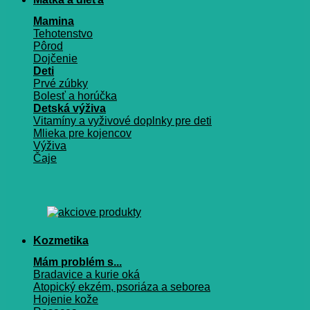
Mamina
Tehotenstvo
Pôrod
Dojčenie
Deti
Prvé zúbky
Bolesť a horúčka
Detská výživa
Vitamíny a vyživové doplnky pre deti
Mlieka pre kojencov
Výživa
Čaje
Kozmetika
Mám problém s...
Bradavice a kurie oká
Atopický ekzém, psoriáza a seborea
Hojenie kože