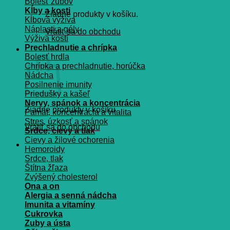
Bolesť zubov
Kĺby a kosti
Žiadne produkty v košíku.
Kĺbová výživa
Náplasti a gély
Vrátiť sa do obchodu
Výživa kostí
Prechladnutie a chrípka
Košík
Bolesť hrdla
Chrípka a prechladnutie, horúčka
Nádcha
Posilnenie imunity
Priedušky a kašeľ
Nervy, spánok a koncentrácia
Žiadne produkty v košíku.
Pamät, koncentrácia a vitalita
Stres, úzkosť a spánok
Vrátiť sa do obchodu
Srdce, cievy a tlak
Cievy a žilové ochorenia
Hemoroidy
Srdce, tlak
Štítna žľaza
Zvýšený cholesterol
Ona a on
Alergia a senná nádcha
Imunita a vitamíny
Cukrovka
Zuby a ústa