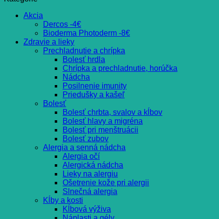
Akcia
Dercos -4€
Bioderma Photoderm -8€
Zdravie a lieky
Prechladnutie a chrípka
Bolesť hrdla
Chrípka a prechladnutie, horúčka
Nádcha
Posilnenie imunity
Priedušky a kašeľ
Bolesť
Bolesť chrbta, svalov a kĺbov
Bolesť hlavy a migréna
Bolesť pri menštruácii
Bolesť zubov
Alergia a senná nádcha
Alergia očí
Alergická nádcha
Lieky na alergiu
Ošetrenie kože pri alergii
Slnečná alergia
Kĺby a kosti
Kĺbová výživa
Náplasti a gély