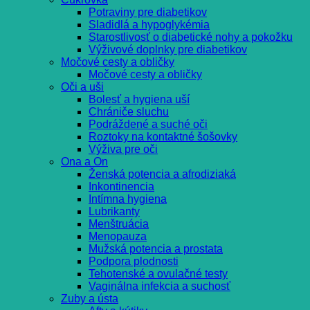
Potraviny pre diabetikov
Sladidlá a hypoglykémia
Starostlivosť o diabetické nohy a pokožku
Výživové doplnky pre diabetikov
Močové cesty a obličky
Močové cesty a obličky
Oči a uši
Bolesť a hygiena uší
Chrániče sluchu
Podráždené a suché oči
Roztoky na kontaktné šošovky
Výživa pre oči
Ona a On
Ženská potencia a afrodiziaká
Inkontinencia
Intímna hygiena
Lubrikanty
Menštruácia
Menopauza
Mužská potencia a prostata
Podpora plodnosti
Tehotenské a ovulačné testy
Vaginálna infekcia a suchosť
Zuby a ústa