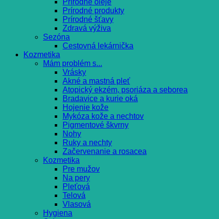
Prírodné oleje
Prírodné produkty
Prírodné šťavy
Zdravá výživa
Sezóna
Cestovná lekárnička
Kozmetika
Mám problém s...
Vrásky
Akné a mastná pleť
Atopický ekzém, psoriáza a seborea
Bradavice a kurie oká
Hojenie kože
Mykóza kože a nechtov
Pigmentové škvrny
Nohy
Ruky a nechty
Začervenanie a rosacea
Kozmetika
Pre mužov
Na pery
Pleťová
Telová
Vlasová
Hygiena