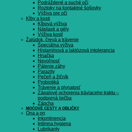
Podráždené a suché oči
Roztoky na kontaktné šošovky
Výživa pre oči
Kĺby a kosti
Kĺbová výživa
Náplasti a gély
Výživa kostí
Žalúdok, črevá a trávenie
Špeciálna výživa
Histamínová a laktózová intolerancia
Hnačka
Nevoľnosť
Pálenie záhy
Parazity
Pečeň a žlčník
Probiotiká
Trávenie a plynatosť
Zápalové ochorenia tráviaceho traktu –
podporná liečba
Zápcha
MOČOVÉ CESTY A OBLIČKY
Ona a on
Inkontinencia
Intímna hygiena
Lubrikanty