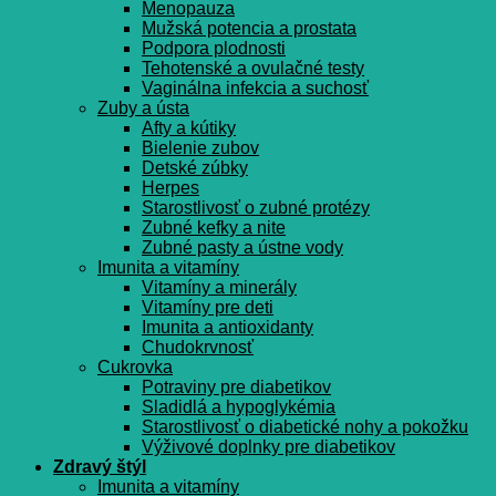
Menopauza
Mužská potencia a prostata
Podpora plodnosti
Tehotenské a ovulačné testy
Vaginálna infekcia a suchosť
Zuby a ústa
Afty a kútiky
Bielenie zubov
Detské zúbky
Herpes
Starostlivosť o zubné protézy
Zubné kefky a nite
Zubné pasty a ústne vody
Imunita a vitamíny
Vitamíny a minerály
Vitamíny pre deti
Imunita a antioxidanty
Chudokrvnosť
Cukrovka
Potraviny pre diabetikov
Sladidlá a hypoglykémia
Starostlivosť o diabetické nohy a pokožku
Výživové doplnky pre diabetikov
Zdravý štýl
Imunita a vitamíny