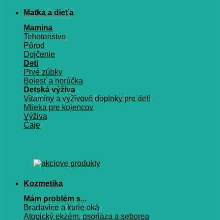
Matka a dieťa
Mamina
Tehotenstvo
Pôrod
Dojčenie
Deti
Prvé zúbky
Bolesť a horúčka
Detská výživa
Vitamíny a vyživové doplnky pre deti
Mlieka pre kojencov
Výživa
Čaje
Kozmetika
Mám problém s...
Bradavice a kurie oká
Atopický ekzém, psoriáza a seborea