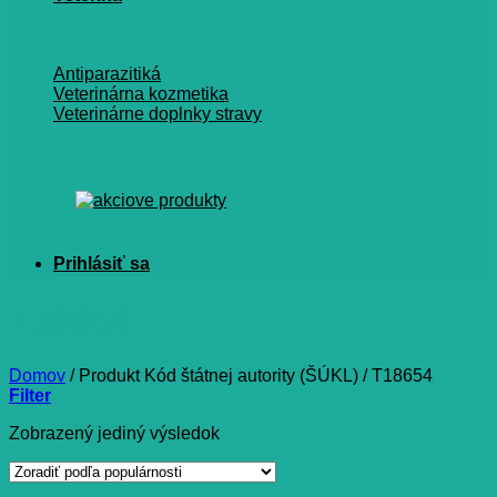
Antiparazitiká
Veterinárna kozmetika
Veterinárne doplnky stravy
T18654
Domov
/
Produkt Kód štátnej autority (ŠÚKL)
/
T18654
Filter
Zobrazený jediný výsledok