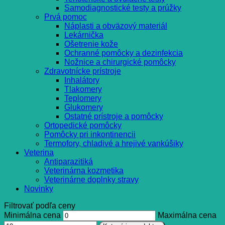
Samodiagnostické testy a prúžky
Prvá pomoc
Náplasti a obväzový materiál
Lekárnička
Ošetrenie kože
Ochranné pomôcky a dezinfekcia
Nožnice a chirurgické pomôcky
Zdravotnícke prístroje
Inhalátory
Tlakomery
Teplomery
Glukomery
Ostatné prístroje a pomôcky
Ortopedické pomôcky
Pomôcky pri inkontinencii
Termofory, chladivé a hrejivé vankúšiky
Veterina
Antiparazitiká
Veterinárna kozmetika
Veterinárne doplnky stravy
Novinky
Filtrovať podľa ceny
Minimálna cena
Maximálna cena