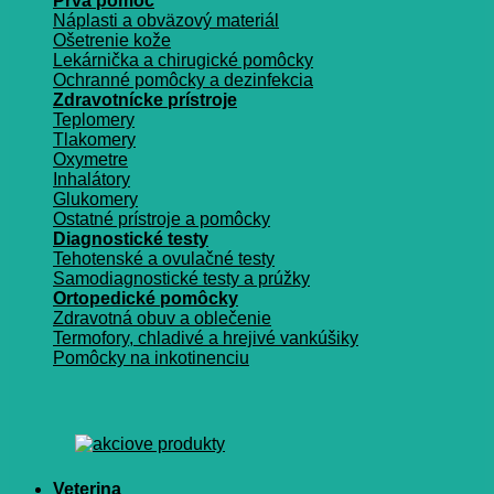
Prvá pomoc
Náplasti a obväzový materiál
Ošetrenie kože
Lekárnička a chirugické pomôcky
Ochranné pomôcky a dezinfekcia
Zdravotnícke prístroje
Teplomery
Tlakomery
Oxymetre
Inhalátory
Glukomery
Ostatné prístroje a pomôcky
Diagnostické testy
Tehotenské a ovulačné testy
Samodiagnostické testy a prúžky
Ortopedické pomôcky
Zdravotná obuv a oblečenie
Termofory, chladivé a hrejivé vankúšiky
Pomôcky na inkotinenciu
Veterina