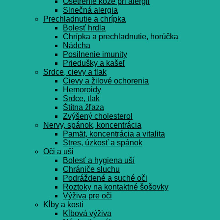
Ošetrenie kože pri alergii
Slnečná alergia
Prechladnutie a chrípka
Bolesť hrdla
Chrípka a prechladnutie, horúčka
Nádcha
Posilnenie imunity
Priedušky a kašeľ
Srdce, cievy a tlak
Cievy a žilové ochorenia
Hemoroidy
Srdce, tlak
Štítna žľaza
Zvýšený cholesterol
Nervy, spánok, koncentrácia
Pamät, koncentrácia a vitalita
Stres, úzkosť a spánok
Oči a uši
Bolesť a hygiena uší
Chrániče sluchu
Podráždené a suché oči
Roztoky na kontaktné šošovky
Výživa pre oči
Kĺby a kosti
Kĺbová výživa