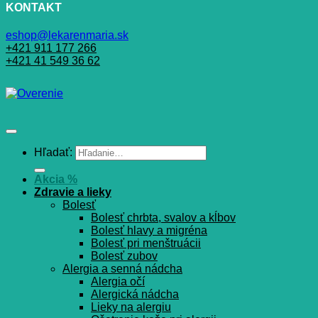
KONTAKT
eshop@lekarenmaria.sk
+421 911 177 266
+421 41 549 36 62
Hľadať:
Akcia %
Zdravie a lieky
Bolesť
Bolesť chrbta, svalov a kĺbov
Bolesť hlavy a migréna
Bolesť pri menštruácii
Bolesť zubov
Alergia a senná nádcha
Alergia očí
Alergická nádcha
Lieky na alergiu