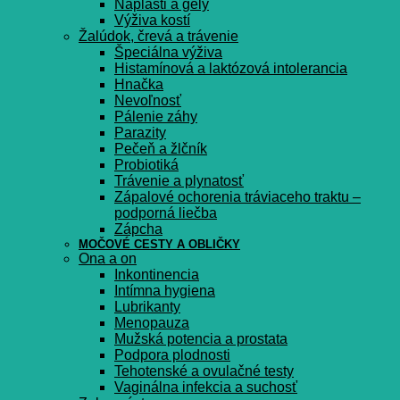
Náplasti a gély
Výživa kostí
Žalúdok, črevá a trávenie
Špeciálna výživa
Histamínová a laktózová intolerancia
Hnačka
Nevoľnosť
Pálenie záhy
Parazity
Pečeň a žlčník
Probiotiká
Trávenie a plynatosť
Zápalové ochorenia tráviaceho traktu –
podporná liečba
Zápcha
MOČOVÉ CESTY A OBLIČKY
Ona a on
Inkontinencia
Intímna hygiena
Lubrikanty
Menopauza
Mužská potencia a prostata
Podpora plodnosti
Tehotenské a ovulačné testy
Vaginálna infekcia a suchosť