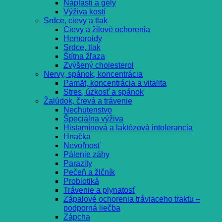
Náplasti a gély
Výživa kostí
Srdce, cievy a tlak
Cievy a žilové ochorenia
Hemoroidy
Srdce, tlak
Štítna žľaza
Zvýšený cholesterol
Nervy, spánok, koncentrácia
Pamät, koncentrácia a vitalita
Stres, úzkosť a spánok
Žalúdok, črevá a trávenie
Nechutenstvo
Špeciálna výživa
Histamínová a laktózová intolerancia
Hnačka
Nevoľnosť
Pálenie záhy
Parazity
Pečeň a žlčník
Probiotiká
Trávenie a plynatosť
Zápalové ochorenia tráviaceho traktu –
podporná liečba
Zápcha