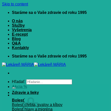
Skip to content
Staráme sa o Vaše zdravie od roku 1995
O nás
Služby
Vyšetrenia
E-recept
Blog
Q&A
Kontakty
Staráme sa o Vaše zdravie od roku 1995
Hľadať:
Akcia %
Zdravie a lieky
Bolesť
Bolesť chrbta, svalov a kĺbov
Bolesť hlavy a migréna