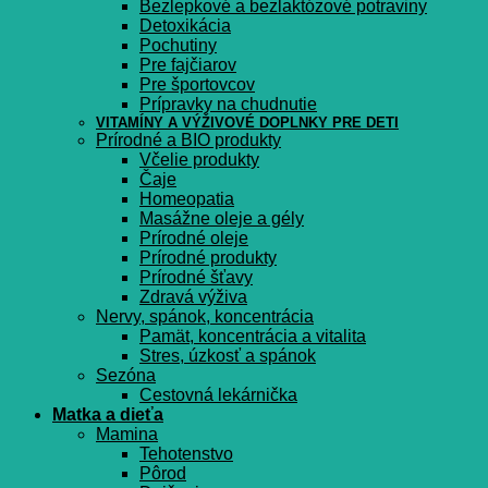
Bezlepkové a bezlaktózové potraviny
Detoxikácia
Pochutiny
Pre fajčiarov
Pre športovcov
Prípravky na chudnutie
VITAMÍNY A VÝŽIVOVÉ DOPLNKY PRE DETI
Prírodné a BIO produkty
Včelie produkty
Čaje
Homeopatia
Masážne oleje a gély
Prírodné oleje
Prírodné produkty
Prírodné šťavy
Zdravá výživa
Nervy, spánok, koncentrácia
Pamät, koncentrácia a vitalita
Stres, úzkosť a spánok
Sezóna
Cestovná lekárnička
Matka a dieťa
Mamina
Tehotenstvo
Pôrod