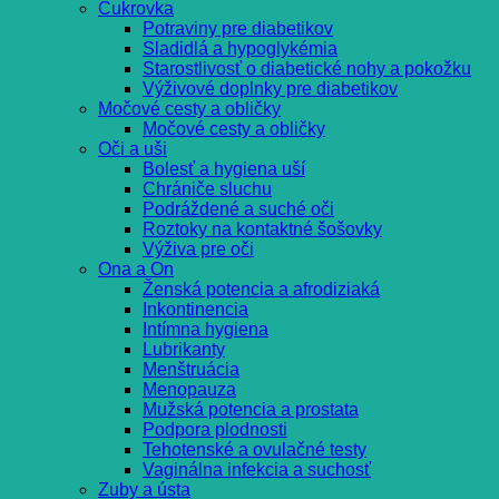
Cukrovka
Potraviny pre diabetikov
Sladidlá a hypoglykémia
Starostlivosť o diabetické nohy a pokožku
Výživové doplnky pre diabetikov
Močové cesty a obličky
Močové cesty a obličky
Oči a uši
Bolesť a hygiena uší
Chrániče sluchu
Podráždené a suché oči
Roztoky na kontaktné šošovky
Výživa pre oči
Ona a On
Ženská potencia a afrodiziaká
Inkontinencia
Intímna hygiena
Lubrikanty
Menštruácia
Menopauza
Mužská potencia a prostata
Podpora plodnosti
Tehotenské a ovulačné testy
Vaginálna infekcia a suchosť
Zuby a ústa