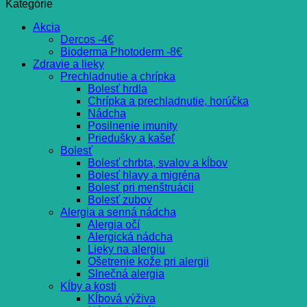
Kategórie
Akcia
Dercos -4€
Bioderma Photoderm -8€
Zdravie a lieky
Prechladnutie a chrípka
Bolesť hrdla
Chrípka a prechladnutie, horúčka
Nádcha
Posilnenie imunity
Priedušky a kašeľ
Bolesť
Bolesť chrbta, svalov a kĺbov
Bolesť hlavy a migréna
Bolesť pri menštruácii
Bolesť zubov
Alergia a senná nádcha
Alergia očí
Alergická nádcha
Lieky na alergiu
Ošetrenie kože pri alergii
Slnečná alergia
Kĺby a kosti
Kĺbová výživa