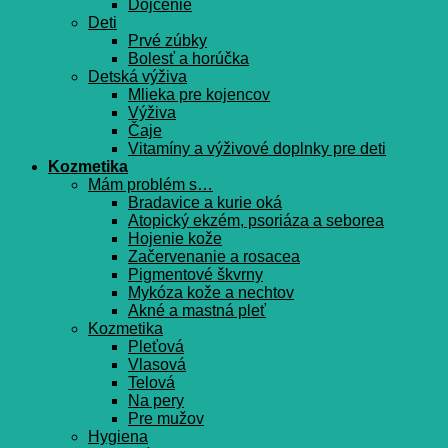
Dojčenie
Deti
Prvé zúbky
Bolesť a horúčka
Detská výživa
Mlieka pre kojencov
Výživa
Čaje
Vitamíny a výživové doplnky pre deti
Kozmetika
Mám problém s…
Bradavice a kurie oká
Atopický ekzém, psoriáza a seborea
Hojenie kože
Začervenanie a rosacea
Pigmentové škvrny
Mykóza kože a nechtov
Akné a mastná pleť
Kozmetika
Pleťová
Vlasová
Telová
Na pery
Pre mužov
Hygiena