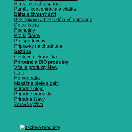
Stres, úzkosť a spánok
Pamäť, koncentrácia a vitalita
Diéta a životný štýl
Bezlepkové a bezlaktózové potraviny
Detoxikácia
Pochutiny
Pre fajčiarov
Pre športovcov
Prípravky na chudnutie
Sezóna
Cestovná lekárnička
Prírodné a BIO produkty
Včelie produkty
Čaje
Homeopatia
Masážne oleje a gély
Prírodné oleje
Prírodné produkty
Prírodné šťavy
Zdravá výživa