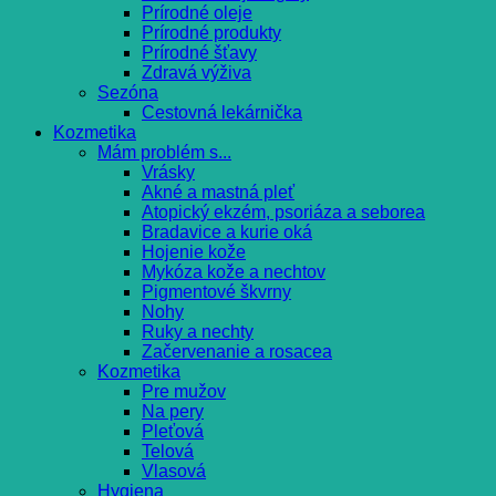
Prírodné oleje
Prírodné produkty
Prírodné šťavy
Zdravá výživa
Sezóna
Cestovná lekárnička
Kozmetika
Mám problém s...
Vrásky
Akné a mastná pleť
Atopický ekzém, psoriáza a seborea
Bradavice a kurie oká
Hojenie kože
Mykóza kože a nechtov
Pigmentové škvrny
Nohy
Ruky a nechty
Začervenanie a rosacea
Kozmetika
Pre mužov
Na pery
Pleťová
Telová
Vlasová
Hygiena