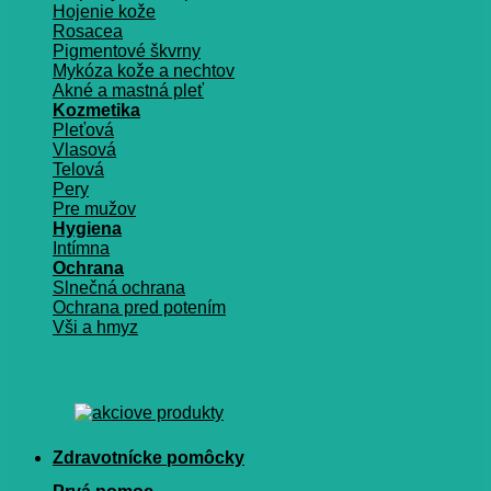
Hojenie kože
Rosacea
Pigmentové škvrny
Mykóza kože a nechtov
Akné a mastná pleť
Kozmetika
Pleťová
Vlasová
Telová
Pery
Pre mužov
Hygiena
Intímna
Ochrana
Slnečná ochrana
Ochrana pred potením
Vši a hmyz
Zdravotnícke pomôcky