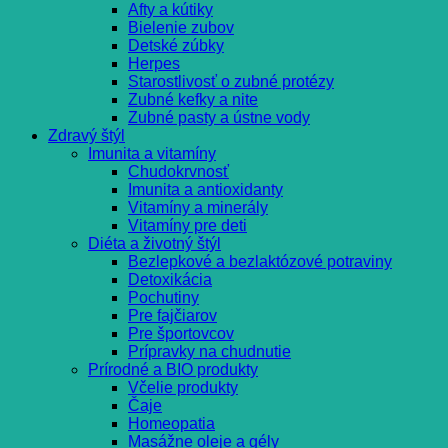
Afty a kútiky
Bielenie zubov
Detské zúbky
Herpes
Starostlivosť o zubné protézy
Zubné kefky a nite
Zubné pasty a ústne vody
Zdravý štýl
Imunita a vitamíny
Chudokrvnosť
Imunita a antioxidanty
Vitamíny a minerály
Vitamíny pre deti
Diéta a životný štýl
Bezlepkové a bezlaktózové potraviny
Detoxikácia
Pochutiny
Pre fajčiarov
Pre športovcov
Prípravky na chudnutie
Prírodné a BIO produkty
Včelie produkty
Čaje
Homeopatia
Masážne oleje a gély