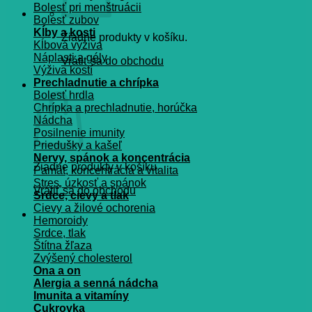
Bolesť pri menštruácii
Bolesť zubov
Kĺby a kosti
Žiadne produkty v košíku.
Kĺbová výživa
Náplasti a gély
Vrátiť sa do obchodu
Výživa kostí
Prechladnutie a chrípka
Košík
Bolesť hrdla
Chrípka a prechladnutie, horúčka
Nádcha
Posilnenie imunity
Priedušky a kašeľ
Nervy, spánok a koncentrácia
Žiadne produkty v košíku.
Pamät, koncentrácia a vitalita
Stres, úzkosť a spánok
Vrátiť sa do obchodu
Srdce, cievy a tlak
Cievy a žilové ochorenia
Hemoroidy
Srdce, tlak
Štítna žľaza
Zvýšený cholesterol
Ona a on
Alergia a senná nádcha
Imunita a vitamíny
Cukrovka