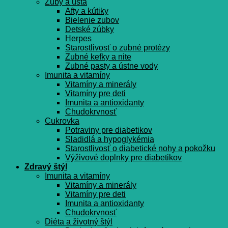
Zuby a ústa
Afty a kútiky
Bielenie zubov
Detské zúbky
Herpes
Starostlivosť o zubné protézy
Zubné kefky a nite
Zubné pasty a ústne vody
Imunita a vitamíny
Vitamíny a minerály
Vitamíny pre deti
Imunita a antioxidanty
Chudokrvnosť
Cukrovka
Potraviny pre diabetikov
Sladidlá a hypoglykémia
Starostlivosť o diabetické nohy a pokožku
Výživové doplnky pre diabetikov
Zdravý štýl
Imunita a vitamíny
Vitamíny a minerály
Vitamíny pre deti
Imunita a antioxidanty
Chudokrvnosť
Diéta a životný štýl