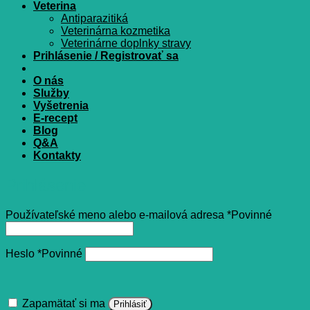
Veterina
Antiparazitiká
Veterinárna kozmetika
Veterinárne doplnky stravy
Prihlásenie / Registrovať sa
O nás
Služby
Vyšetrenia
E-recept
Blog
Q&A
Kontakty
Prihlásenie
Používateľské meno alebo e-mailová adresa
*
Povinné
Heslo
*
Povinné
Zapamätať si ma
Prihlásiť