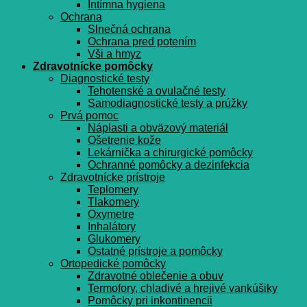
Intímna hygiena
Ochrana
Slnečná ochrana
Ochrana pred potením
Vši a hmyz
Zdravotnícke pomôcky
Diagnostické testy
Tehotenské a ovulačné testy
Samodiagnostické testy a prúžky
Prvá pomoc
Náplasti a obväzový materiál
Ošetrenie kože
Lekárnička a chirurgické pomôcky
Ochranné pomôcky a dezinfekcia
Zdravotnícke prístroje
Teplomery
Tlakomery
Oxymetre
Inhalátory
Glukomery
Ostatné prístroje a pomôcky
Ortopedické pomôcky
Zdravotné oblečenie a obuv
Termofory, chladivé a hrejivé vankúšiky
Pomôcky pri inkontinencii