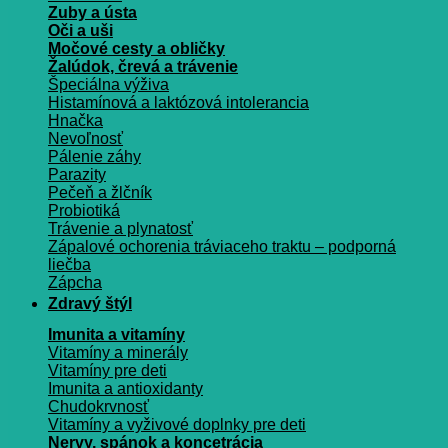
Zuby a ústa
Oči a uši
Močové cesty a obličky
Žalúdok, črevá a trávenie
Špeciálna výživa
Histamínová a laktózová intolerancia
Hnačka
Nevoľnosť
Pálenie záhy
Parazity
Pečeň a žlčník
Probiotiká
Trávenie a plynatosť
Zápalové ochorenia tráviaceho traktu – podporná
liečba
Zápcha
Zdravý štýl
Imunita a vitamíny
Vitamíny a minerály
Vitamíny pre deti
Imunita a antioxidanty
Chudokrvnosť
Vitamíny a vyživové doplnky pre deti
Nervy, spánok a koncetrácia