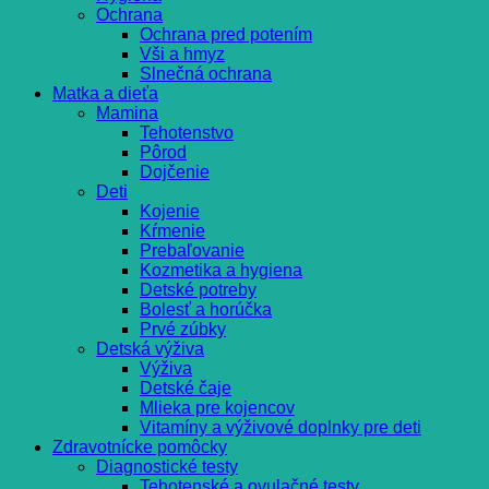
Ochrana
Ochrana pred potením
Vši a hmyz
Slnečná ochrana
Matka a dieťa
Mamina
Tehotenstvo
Pôrod
Dojčenie
Deti
Kojenie
Kŕmenie
Prebaľovanie
Kozmetika a hygiena
Detské potreby
Bolesť a horúčka
Prvé zúbky
Detská výživa
Výživa
Detské čaje
Mlieka pre kojencov
Vitamíny a výživové doplnky pre deti
Zdravotnícke pomôcky
Diagnostické testy
Tehotenské a ovulačné testy