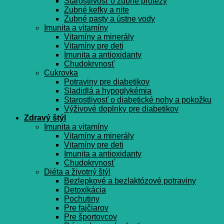
Starostlivosť o zubné protézy
Zubné kefky a nite
Zubné pasty a ústne vody
Imunita a vitamíny
Vitamíny a minerály
Vitamíny pre deti
Imunita a antioxidanty
Chudokrvnosť
Cukrovka
Potraviny pre diabetikov
Sladidlá a hypoglykémia
Starostlivosť o diabetické nohy a pokožku
Výživové doplnky pre diabetikov
Zdravý štýl
Imunita a vitamíny
Vitamíny a minerály
Vitamíny pre deti
Imunita a antioxidanty
Chudokrvnosť
Diéta a životný štýl
Bezlepkové a bezlaktózové potraviny
Detoxikácia
Pochutiny
Pre fajčiarov
Pre športovcov