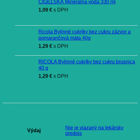
CÍGEĽSKÁ Minerálna voda 330 ml
1,09
€
s DPH
Ricola Bylinné cukríky bez cukru zázvor a
pomarančová mäta 40g
1,29
€
s DPH
RICOLA Bylinné cukríky bez cukru brusnica
40 g
1,29
€
s DPH
Ďalšie informácie
Nie je viazaný na lekársky
Výdaj
predpis