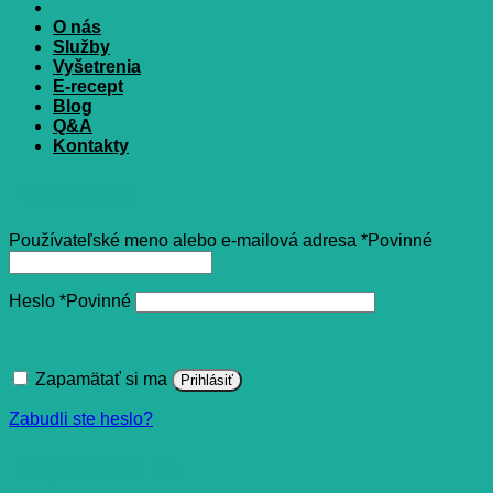
O nás
Služby
Vyšetrenia
E-recept
Blog
Q&A
Kontakty
Prihlásenie
Používateľské meno alebo e-mailová adresa
*
Povinné
Heslo
*
Povinné
Zapamätať si ma
Prihlásiť
Zabudli ste heslo?
Registrovať sa