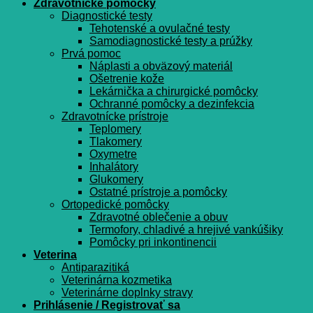
Zdravotnícke pomôcky
Diagnostické testy
Tehotenské a ovulačné testy
Samodiagnostické testy a prúžky
Prvá pomoc
Náplasti a obväzový materiál
Ošetrenie kože
Lekárnička a chirurgické pomôcky
Ochranné pomôcky a dezinfekcia
Zdravotnícke prístroje
Teplomery
Tlakomery
Oxymetre
Inhalátory
Glukomery
Ostatné prístroje a pomôcky
Ortopedické pomôcky
Zdravotné oblečenie a obuv
Termofory, chladivé a hrejivé vankúšiky
Pomôcky pri inkontinencii
Veterina
Antiparazitiká
Veterinárna kozmetika
Veterinárne doplnky stravy
Prihlásenie / Registrovať sa