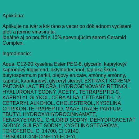
Aplikácia:
Aplikujte na tvár a krk ráno a vecer po dôkladnom vycistení
pleti a jemne vmasírujte.
Ideálne aj po použití s 10% spevnujúcim sérom Ceramid
Complex.
Ingrediencie:
Aqua, C12-20 kyselina Ester PEG-8, glycerín, kaprylový/
kaprónový triglycerid, oktyldodecanol, tapioka škrob,
butyrospermum parkii, olejový erucate, amónny amónny,
kapritát, kapritánový, glyceryl stearyl. EXTRAKT KORENA
PAEONIA LACTIFLORA, HYDROGENOVANÝ RETINOL,
HYALURONÁT SODNÝ, ACETYL TETRAPEPTID-9,
KAPRYLYL GLYKOL, CERA ALBA, CETEARETH-12,
CETEARYL ALKOHOL, CHOLESTEROL, KYSELINA
CITRIKÓN-TETRAPEPTID, MAAE TRADE PARFUM,
TBUTYL HYDROXYHYDROCINNAMATE,
FENOXYETANOL, CHLORID SODNÝ, DEHYDROACETÁT
SODNÝ, SULFÁT SODNÝ, KYSELINA STEAROVÁ,
TOKOFEROL, CI 14700, CI 19140,
TRISODIUCINECINETYLECHYL.