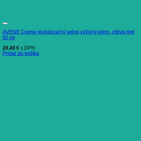
AVENE Creme revitalizačný veľmi výživný krém, citlivá pleť
50 ml
28,49
€
s DPH
Pridať do košíka