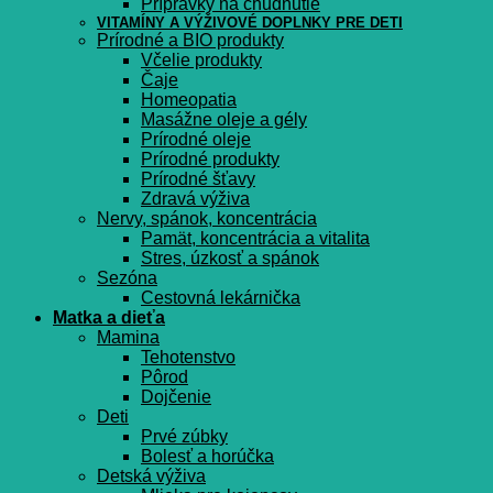
Prípravky na chudnutie
VITAMÍNY A VÝŽIVOVÉ DOPLNKY PRE DETI
Prírodné a BIO produkty
Včelie produkty
Čaje
Homeopatia
Masážne oleje a gély
Prírodné oleje
Prírodné produkty
Prírodné šťavy
Zdravá výživa
Nervy, spánok, koncentrácia
Pamät, koncentrácia a vitalita
Stres, úzkosť a spánok
Sezóna
Cestovná lekárnička
Matka a dieťa
Mamina
Tehotenstvo
Pôrod
Dojčenie
Deti
Prvé zúbky
Bolesť a horúčka
Detská výživa