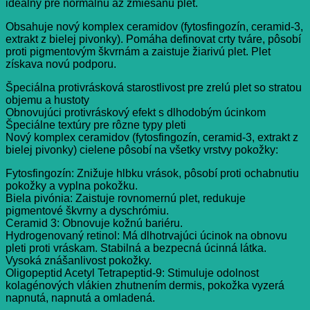
ideálny pre normálnu až zmiešanú plet.
Obsahuje nový komplex ceramidov (fytosfingozín, ceramid-3,
extrakt z bielej pivonky). Pomáha definovat crty tváre, pôsobí
proti pigmentovým škvrnám a zaistuje žiarivú plet. Plet
získava novú podporu.
Špeciálna protivrásková starostlivost pre zrelú plet so stratou
objemu a hustoty
Obnovujúci protivráskový efekt s dlhodobým úcinkom
Špeciálne textúry pre rôzne typy pleti
Nový komplex ceramidov (fytosfingozín, ceramid-3, extrakt z
bielej pivonky) cielene pôsobí na všetky vrstvy pokožky:
Fytosfingozín: Znižuje hlbku vrások, pôsobí proti ochabnutiu
pokožky a vyplna pokožku.
Biela pivónia: Zaistuje rovnomernú plet, redukuje
pigmentové škvrny a dyschrómiu.
Ceramid 3: Obnovuje kožnú bariéru.
Hydrogenovaný retinol: Má dlhotrvajúci úcinok na obnovu
pleti proti vráskam. Stabilná a bezpecná úcinná látka.
Vysoká znášanlivost pokožky.
Oligopeptid Acetyl Tetrapeptid-9: Stimuluje odolnost
kolagénových vlákien zhutnením dermis, pokožka vyzerá
napnutá, napnutá a omladená.