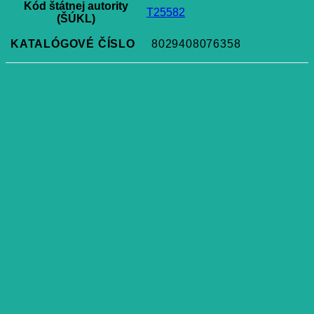
Kód štátnej autority
T25582
(ŠÚKL)
KATALÓGOVÉ ČÍSLO
8029408076358
Súvisiace produkty