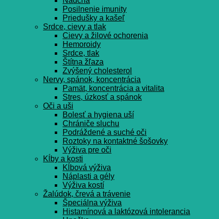
Nádcha
Posilnenie imunity
Priedušky a kašeľ
Srdce, cievy a tlak
Cievy a žilové ochorenia
Hemoroidy
Srdce, tlak
Štítna žľaza
Zvýšený cholesterol
Nervy, spánok, koncentrácia
Pamät, koncentrácia a vitalita
Stres, úzkosť a spánok
Oči a uši
Bolesť a hygiena uší
Chrániče sluchu
Podráždené a suché oči
Roztoky na kontaktné šošovky
Výživa pre oči
Kĺby a kosti
Kĺbová výživa
Náplasti a gély
Výživa kostí
Žalúdok, črevá a trávenie
Špeciálna výživa
Histamínová a laktózová intolerancia