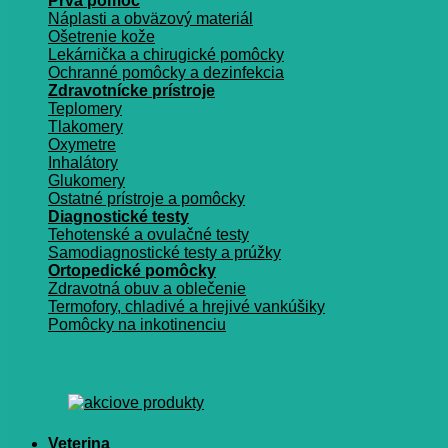
Prvá pomoc
Náplasti a obväzový materiál
Ošetrenie kože
Lekárnička a chirugické pomôcky
Ochranné pomôcky a dezinfekcia
Zdravotnícke prístroje
Teplomery
Tlakomery
Oxymetre
Inhalátory
Glukomery
Ostatné prístroje a pomôcky
Diagnostické testy
Tehotenské a ovulačné testy
Samodiagnostické testy a prúžky
Ortopedické pomôcky
Zdravotná obuv a oblečenie
Termofory, chladivé a hrejivé vankúšiky
Pomôcky na inkotinenciu
Veterina