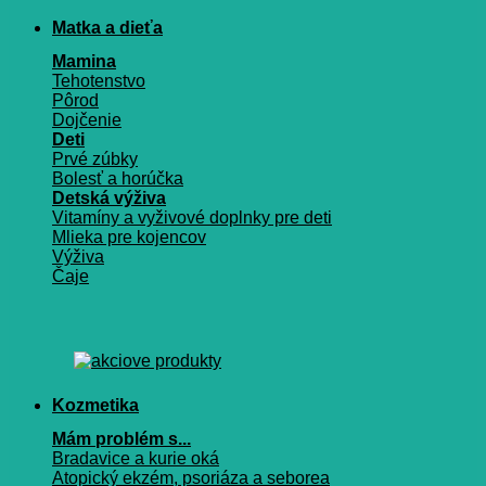
Matka a dieťa
Mamina
Tehotenstvo
Pôrod
Dojčenie
Deti
Prvé zúbky
Bolesť a horúčka
Detská výživa
Vitamíny a vyživové doplnky pre deti
Mlieka pre kojencov
Výživa
Čaje
Kozmetika
Mám problém s...
Bradavice a kurie oká
Atopický ekzém, psoriáza a seborea