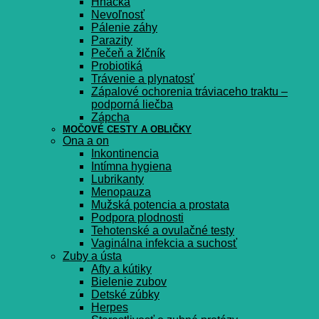
Hnačka
Nevoľnosť
Pálenie záhy
Parazity
Pečeň a žlčník
Probiotiká
Trávenie a plynatosť
Zápalové ochorenia tráviaceho traktu –
podporná liečba
Zápcha
MOČOVÉ CESTY A OBLIČKY
Ona a on
Inkontinencia
Intímna hygiena
Lubrikanty
Menopauza
Mužská potencia a prostata
Podpora plodnosti
Tehotenské a ovulačné testy
Vaginálna infekcia a suchosť
Zuby a ústa
Afty a kútiky
Bielenie zubov
Detské zúbky
Herpes