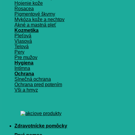
Hojenie kože
Rosacea
Pigmentové škvrny
Mykóza kože a nechtov
Akné a mastná pleť
Kozmetika
Pleťová
Vlasová
Telová
Pery
Pre mužov
Hygiena
Intímna
Ochrana
Slnečná ochrana
Ochrana pred potením
Vši a hmyz
Zdravotnícke pomôcky