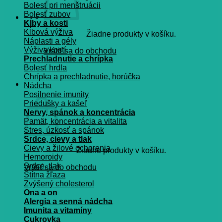
Bolesť pri menštruácii
Bolesť zubov
Kĺby a kosti
Kĺbová výživa
Žiadne produkty v košíku.
Náplasti a gély
Výživa kostí
Vrátiť sa do obchodu
Prechladnutie a chrípka
Bolesť hrdla
Chrípka a prechladnutie, horúčka
Košík
Nádcha
Posilnenie imunity
Priedušky a kašeľ
Nervy, spánok a koncentrácia
Pamät, koncentrácia a vitalita
Stres, úzkosť a spánok
Srdce, cievy a tlak
Cievy a žilové ochorenia
Žiadne produkty v košíku.
Hemoroidy
Srdce, tlak
Vrátiť sa do obchodu
Štítna žľaza
Zvýšený cholesterol
Ona a on
Alergia a senná nádcha
Imunita a vitamíny
Cukrovka