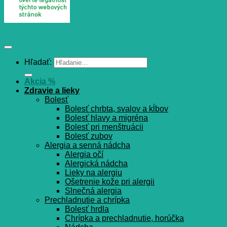
Hľadať:
Akcia %
Zdravie a lieky
Bolesť
Bolesť chrbta, svalov a kĺbov
Bolesť hlavy a migréna
Bolesť pri menštruácii
Bolesť zubov
Alergia a senná nádcha
Alergia očí
Alergická nádcha
Lieky na alergiu
Ošetrenie kože pri alergii
Slnečná alergia
Prechladnutie a chrípka
Bolesť hrdla
Chrípka a prechladnutie, horúčka