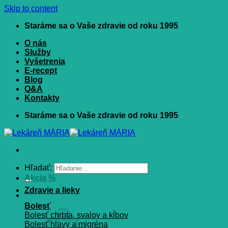
Skip to content
Staráme sa o Vaše zdravie od roku 1995
O nás
Služby
Vyšetrenia
E-recept
Blog
Q&A
Kontakty
Staráme sa o Vaše zdravie od roku 1995
Hľadať:
Akcia %
Zdravie a lieky
Bolesť
Bolesť chrbta, svalov a kĺbov
Bolesť hlavy a migréna