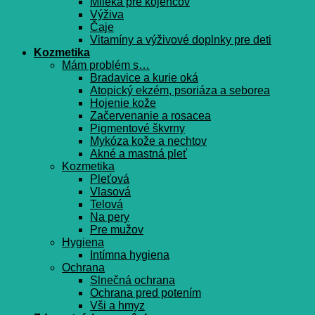
Mlieka pre kojencov
Výživa
Čaje
Vitamíny a výživové doplnky pre deti
Kozmetika
Mám problém s…
Bradavice a kurie oká
Atopický ekzém, psoriáza a seborea
Hojenie kože
Začervenanie a rosacea
Pigmentové škvrny
Mykóza kože a nechtov
Akné a mastná pleť
Kozmetika
Pleťová
Vlasová
Telová
Na pery
Pre mužov
Hygiena
Intímna hygiena
Ochrana
Slnečná ochrana
Ochrana pred potením
Vši a hmyz