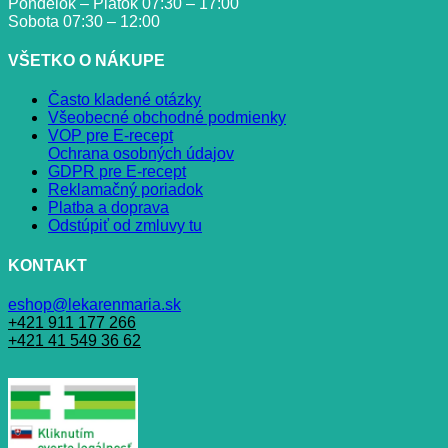
Pondelok – Piatok 07:30 – 17:00
Sobota 07:30 – 12:00
VŠETKO O NÁKUPE
Často kladené otázky
Všeobecné obchodné podmienky
VOP pre E-recept
Ochrana osobných údajov
GDPR pre E-recept
Reklamačný poriadok
Platba a doprava
Odstúpiť od zmluvy tu
KONTAKT
eshop@lekarenmaria.sk
+421 911 177 266
+421 41 549 36 62