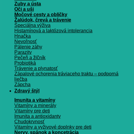
Zuby a ústa
Oči a uši
Močové cesty a obličky
Žalúdok, črevá a trávenie
Špeciálna výživa
Histamínová a laktózová intolerancia
Hnačka
Nevoľnosť
Pálenie záhy
Parazity
Pečeň a žlčník
Probiotiká
Trávenie a plynatosť
Zápalové ochorenia tráviaceho traktu – podporná
liečba
Zápcha
Zdravý štýl
Imunita a vitamíny
Vitamíny a minerály
Vitamíny pre deti
Imunita a antioxidanty
Chudokrvnosť
Vitamíny a vyživové doplnky pre deti
Nervy, spánok a koncetrácia