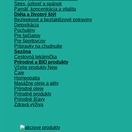
Stres, úzkosť a spánok
Pamäť, koncentrácia a vitalita
Diéta a životný štýl
Bezlepkové a bezlaktózové potraviny
Detoxikácia
Pochutiny
Pre fajčiarov
Pre športovcov
Prípravky na chudnutie
Sezóna
Cestovná lekárnička
Prírodné a BIO produkty
Včelie produkty
Čaje
Homeopatia
Masážne oleje a gély
Prírodné oleje
Prírodné produkty
Prírodné šťavy
Zdravá výživa