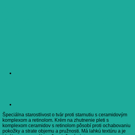
AA CERAMIDE ZHUTNUJUCI
KREM+RETINOL LAHKA
TEXT.
Špeciálna starostlivost o tvár proti starnutiu s ceramidovým
komplexom a retinolom. Krém na zhutnenie pleti s
komplexom ceramidov s retinolom pôsobí proti ochabovaniu
pokožky a strate objemu a pružnosti. Má lahkú textúru a je