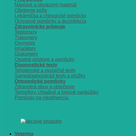
Náplasti a obväzový materiál
Ošetrenie kože
Lekárnička a chirugické pomôcky
Ochranné pomôcky a dezinfekcia
Zdravotnícke prístroje
Teplomery
Tlakomery
Oxymetre
Inhalátory
Glukomery
Ostatné prístroje a pomôcky
Diagnostické testy
Tehotenské a ovulačné testy
Samodiagnostické testy a prúžky
Ortopedické pomôcky
Zdravotná obuv a oblečenie
Termofory, chladivé a hrejivé vankúšiky
Pomôcky na inkotinenciu
Veterina