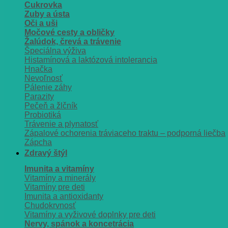
Cukrovka
Zuby a ústa
Oči a uši
Močové cesty a obličky
Žalúdok, črevá a trávenie
Špeciálna výživa
Histamínová a laktózová intolerancia
Hnačka
Nevoľnosť
Pálenie záhy
Parazity
Pečeň a žlčník
Probiotiká
Trávenie a plynatosť
Zápalové ochorenia tráviaceho traktu – podporná liečba
Zápcha
Zdravý štýl
Imunita a vitamíny
Vitamíny a minerály
Vitamíny pre deti
Imunita a antioxidanty
Chudokrvnosť
Vitamíny a vyživové doplnky pre deti
Nervy, spánok a koncetrácia