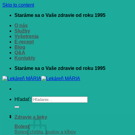
Skip to content
Staráme sa o Vaše zdravie od roku 1995
O nás
Služby
Vyšetrenia
E-recept
Blog
Q&A
Kontakty
Staráme sa o Vaše zdravie od roku 1995
Hľadať:
Zdravie a lieky
Bolesť
Bolesť chrbta, svalov a kĺbov