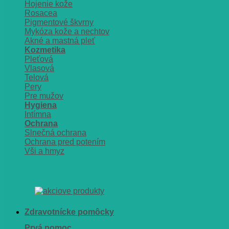
Hojenie kože
Rosacea
Pigmentové škvrny
Mykóza kože a nechtov
Akné a mastná pleť
Kozmetika
Pleťová
Vlasová
Telová
Pery
Pre mužov
Hygiena
Intímna
Ochrana
Slnečná ochrana
Ochrana pred potením
Vši a hmyz
Zdravotnícke pomôcky
Prvá pomoc