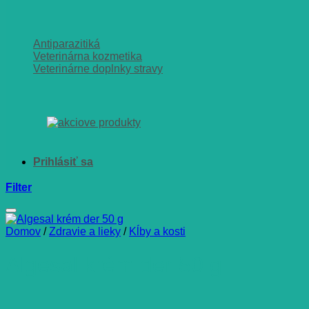
Antiparazitiká
Veterinárna kozmetika
Veterinárne doplnky stravy
Filter
Domov
/
Zdravie a lieky
/
Kĺby a kosti
Algesal krém der 50 g