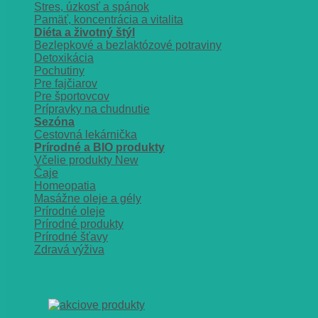
Stres, úzkosť a spánok
Pamäť, koncentrácia a vitalita
Diéta a životný štýl
Bezlepkové a bezlaktózové potraviny
Detoxikácia
Pochutiny
Pre fajčiarov
Pre športovcov
Prípravky na chudnutie
Sezóna
Cestovná lekárnička
Prírodné a BIO produkty
Včelie produkty
Čaje
Homeopatia
Masážne oleje a gély
Prírodné oleje
Prírodné produkty
Prírodné šťavy
Zdravá výživa