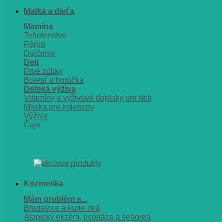
Matka a dieťa
Mamina
Tehotenstvo
Pôrod
Dojčenie
Deti
Prvé zúbky
Bolesť a horúčka
Detská výživa
Vitamíny a vyživové doplnky pre deti
Mlieka pre kojencov
Výživa
Čaje
Kozmetika
Mám problém s...
Bradavice a kurie oká
Atopický ekzém, psoriáza a seborea