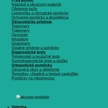
Prvá pomoc
Náplasti a obväzový materiál
Ošetrenie kože
Lekárnička a chirugické pomôcky
Ochranné pomôcky a dezinfekcia
Zdravotnícke prístroje
Teplomery
Tlakomery
Oxymetre
Inhalátory
Glukomery
Ostatné prístroje a pomôcky
Diagnostické testy
Tehotenské a ovulačné testy
Samodiagnostické testy a prúžky
Ortopedické pomôcky
Zdravotná obuv a oblečenie
Termofory, chladivé a hrejivé vankúšiky
Pomôcky na inkotinenciu
Veterina