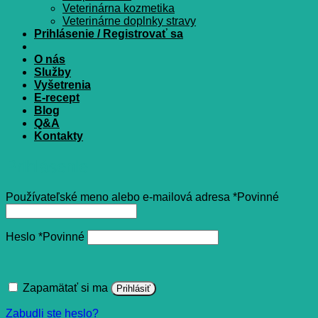
Veterinárna kozmetika
Veterinárne doplnky stravy
Prihlásenie / Registrovať sa
O nás
Služby
Vyšetrenia
E-recept
Blog
Q&A
Kontakty
Prihlásenie
Používateľské meno alebo e-mailová adresa
*
Povinné
Heslo
*
Povinné
Zapamätať si ma
Prihlásiť
Zabudli ste heslo?