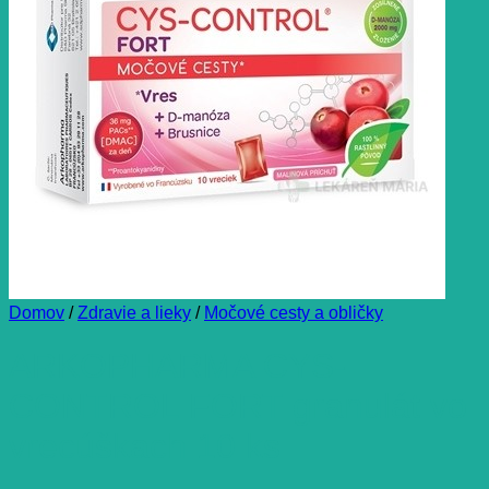
Domov
/
Zdravie a lieky
/
Močové cesty a obličky
ARKOPHARMA CYS-
CONTROL FORT granulát vo
vrecúškach 10 ks