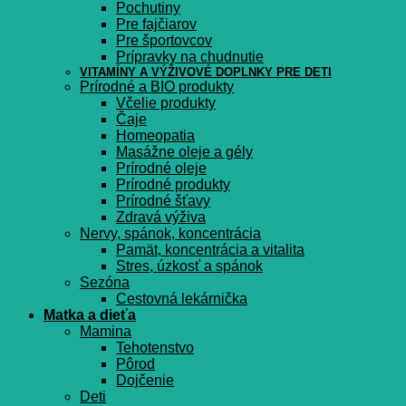
Pochutiny
Pre fajčiarov
Pre športovcov
Prípravky na chudnutie
VITAMÍNY A VÝŽIVOVÉ DOPLNKY PRE DETI
Prírodné a BIO produkty
Včelie produkty
Čaje
Homeopatia
Masážne oleje a gély
Prírodné oleje
Prírodné produkty
Prírodné šťavy
Zdravá výživa
Nervy, spánok, koncentrácia
Pamät, koncentrácia a vitalita
Stres, úzkosť a spánok
Sezóna
Cestovná lekárnička
Matka a dieťa
Mamina
Tehotenstvo
Pôrod
Dojčenie
Deti