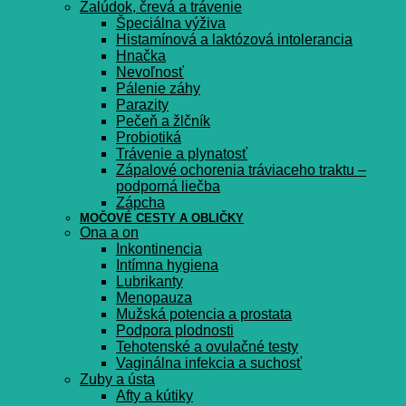
Žalúdok, črevá a trávenie
Špeciálna výživa
Histamínová a laktózová intolerancia
Hnačka
Nevoľnosť
Pálenie záhy
Parazity
Pečeň a žlčník
Probiotiká
Trávenie a plynatosť
Zápalové ochorenia tráviaceho traktu –
podporná liečba
Zápcha
MOČOVÉ CESTY A OBLIČKY
Ona a on
Inkontinencia
Intímna hygiena
Lubrikanty
Menopauza
Mužská potencia a prostata
Podpora plodnosti
Tehotenské a ovulačné testy
Vaginálna infekcia a suchosť
Zuby a ústa
Afty a kútiky