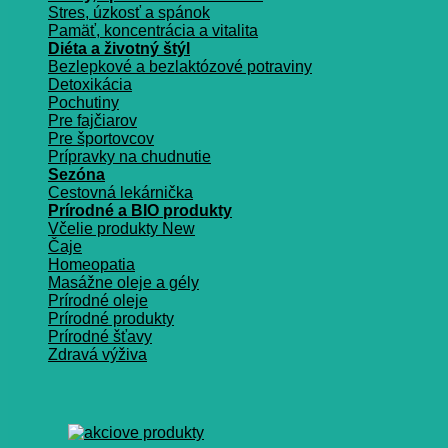
Stres, úzkosť a spánok
Pamäť, koncentrácia a vitalita
Diéta a životný štýl
Bezlepkové a bezlaktózové potraviny
Detoxikácia
Pochutiny
Pre fajčiarov
Pre športovcov
Prípravky na chudnutie
Sezóna
Cestovná lekárnička
Prírodné a BIO produkty
Včelie produkty
Čaje
Homeopatia
Masážne oleje a gély
Prírodné oleje
Prírodné produkty
Prírodné šťavy
Zdravá výživa