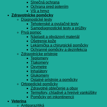
Slnečná ochrana
Ochrana pred potením
Vši a hmyz
Zdravotnícke pomôcky
Diagnostické testy
Tehotenské a ovulačné testy
Samodiagnostické testy a prúžky
Prvá pomoc
Náplasti a obväzový materiál
Ošetrenie kože
Lekárnička a chirurgické pomôcky
Ochranné pomôcky a dezinfekcia
Zdravotnícke prístroje
Teplomery
Tlakomery
Oxymetre
Inhalátory
Glukomery
Ostatné prístroje a pomôcky
Ortopedické pomôcky
Zdravotné oblečenie a obuv
Termofory, chladivé a hrejivé vankúšiky
Pomôcky pri inkontinencii
Veterina
Antiparazitiká