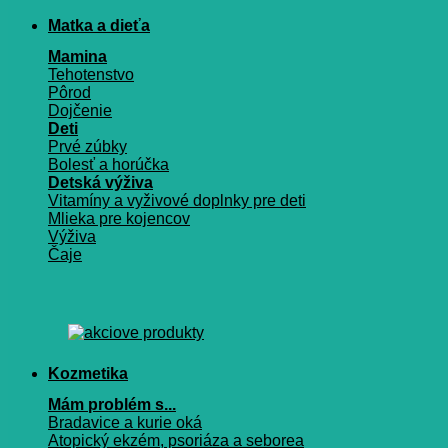
Matka a dieťa
Mamina
Tehotenstvo
Pôrod
Dojčenie
Deti
Prvé zúbky
Bolesť a horúčka
Detská výživa
Vitamíny a vyživové doplnky pre deti
Mlieka pre kojencov
Výživa
Čaje
Kozmetika
Mám problém s...
Bradavice a kurie oká
Atopický ekzém, psoriáza a seborea