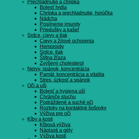
Prechladnutie a chrípka
Bolesť hrdla
Chrípka a prechladnutie, horúčka
Nádcha
Posilnenie imunity
Priedušky a kašeľ
Srdce, cievy a tlak
Cievy a žilové ochorenia
Hemoroidy
Srdce, tlak
Štítna žľaza
Zvýšený cholesterol
Nervy, spánok, koncentrácia
Pamät, koncentrácia a vitalita
Stres, úzkosť a spánok
Oči a uši
Bolesť a hygiena uší
Chrániče sluchu
Podráždené a suché oči
Roztoky na kontaktné šošovky
Výživa pre oči
Kĺby a kosti
Kĺbová výživa
Náplasti a gély
Výživa kostí