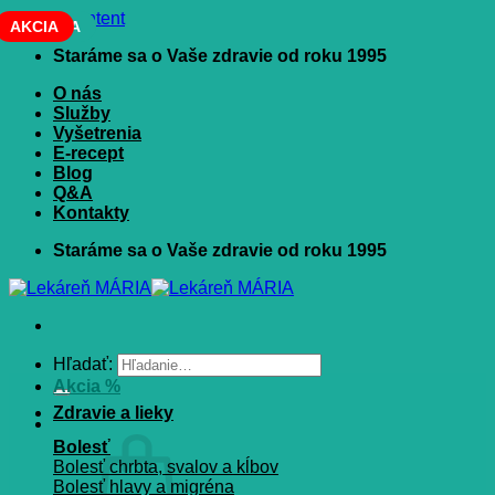
Skip to content
NOVINKA
AKCIA
Staráme sa o Vaše zdravie od roku 1995
O nás
Služby
Vyšetrenia
E-recept
Blog
Q&A
Kontakty
Staráme sa o Vaše zdravie od roku 1995
Hľadať:
Akcia %
Zdravie a lieky
Bolesť
Bolesť chrbta, svalov a kĺbov
Bolesť hlavy a migréna