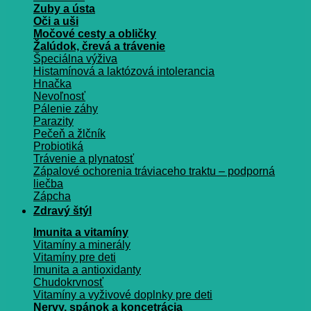
Zuby a ústa
Oči a uši
Močové cesty a obličky
Žalúdok, črevá a trávenie
Špeciálna výživa
Histamínová a laktózová intolerancia
Hnačka
Nevoľnosť
Pálenie záhy
Parazity
Pečeň a žlčník
Probiotiká
Trávenie a plynatosť
Zápalové ochorenia tráviaceho traktu – podporná
liečba
Zápcha
Zdravý štýl
Imunita a vitamíny
Vitamíny a minerály
Vitamíny pre deti
Imunita a antioxidanty
Chudokrvnosť
Vitamíny a vyživové doplnky pre deti
Nervy, spánok a koncetrácia