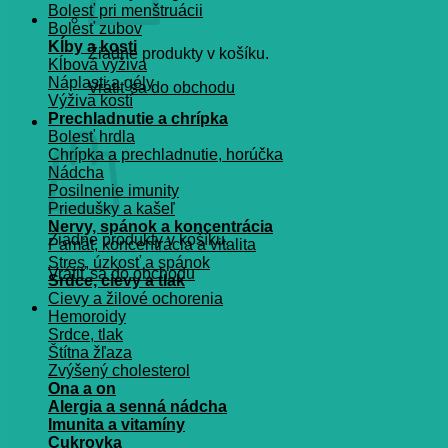
Bolesť pri menštruácii
Bolesť zubov
Kĺby a kosti
Žiadne produkty v košíku.
Kĺbová výživa
Náplasti a gély
Vrátiť sa do obchodu
Výživa kostí
Prechladnutie a chrípka
Košík
Bolesť hrdla
Chrípka a prechladnutie, horúčka
Nádcha
Posilnenie imunity
Priedušky a kašeľ
Nervy, spánok a koncentrácia
Žiadne produkty v košíku.
Pamät, koncentrácia a vitalita
Stres, úzkosť a spánok
Vrátiť sa do obchodu
Srdce, cievy a tlak
Cievy a žilové ochorenia
Hemoroidy
Srdce, tlak
Štítna žľaza
Zvýšený cholesterol
Ona a on
Alergia a senná nádcha
Imunita a vitamíny
Cukrovka