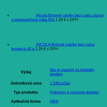
Ricola Bylinné cukríky bez cukru zázvor
a pomarančová mäta 40g
1,29
€
s DPH
RICOLA Bylinné cukríky bez cukru
brusnica 40 g
1,29
€
s DPH
Ďalšie informácie
Nie je viazaný na lekársky
Výdaj
predpis
Jednotková cena
1.33Eur/1ks
Typ produktu
Potraviny a vyzivove doplnky
Aplikačná forma
GRA