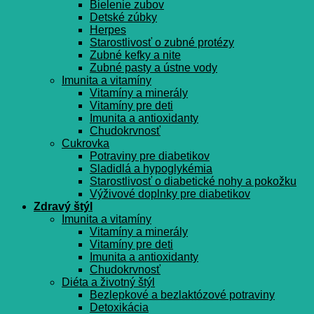
Bielenie zubov
Detské zúbky
Herpes
Starostlivosť o zubné protézy
Zubné kefky a nite
Zubné pasty a ústne vody
Imunita a vitamíny
Vitamíny a minerály
Vitamíny pre deti
Imunita a antioxidanty
Chudokrvnosť
Cukrovka
Potraviny pre diabetikov
Sladidlá a hypoglykémia
Starostlivosť o diabetické nohy a pokožku
Výživové doplnky pre diabetikov
Zdravý štýl
Imunita a vitamíny
Vitamíny a minerály
Vitamíny pre deti
Imunita a antioxidanty
Chudokrvnosť
Diéta a životný štýl
Bezlepkové a bezlaktózové potraviny
Detoxikácia