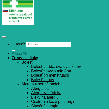
Hľadať:
Akcia %
Zdravie a lieky
Bolesť
Bolesť chrbta, svalov a kĺbov
Bolesť hlavy a migréna
Bolesť pri menštruácii
Bolesť zubov
Alergia a senná nádcha
Alergia očí
Alergická nádcha
Lieky na alergiu
Ošetrenie kože pri alergii
Slnečná alergia