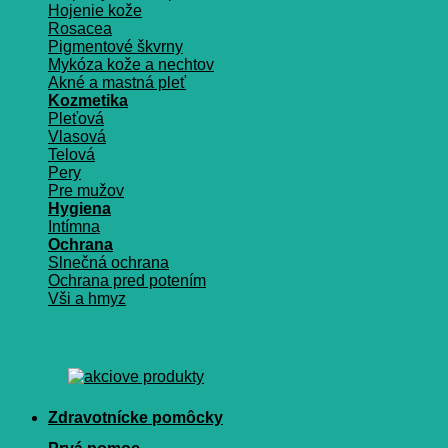
Hojenie kože
Rosacea
Pigmentové škvrny
Mykóza kože a nechtov
Akné a mastná pleť
Kozmetika
Pleťová
Vlasová
Telová
Pery
Pre mužov
Hygiena
Intímna
Ochrana
Slnečná ochrana
Ochrana pred potením
Vši a hmyz
Zdravotnícke pomôcky