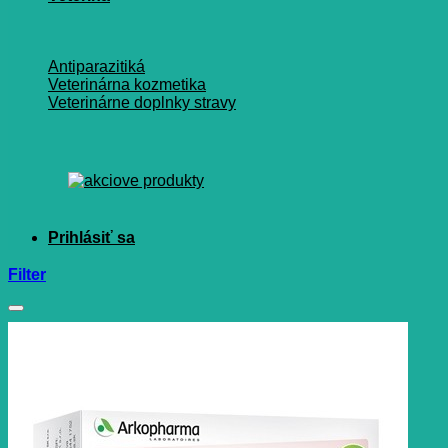
Antiparazitiká
Veterinárna kozmetika
Veterinárne doplnky stravy
Filter