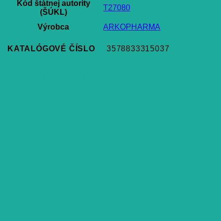
Kód štátnej autority
T27080
(ŠÚKL)
Výrobca
ARKOPHARMA
KATALÓGOVÉ ČÍSLO
3578833315037
Súvisiace produkty