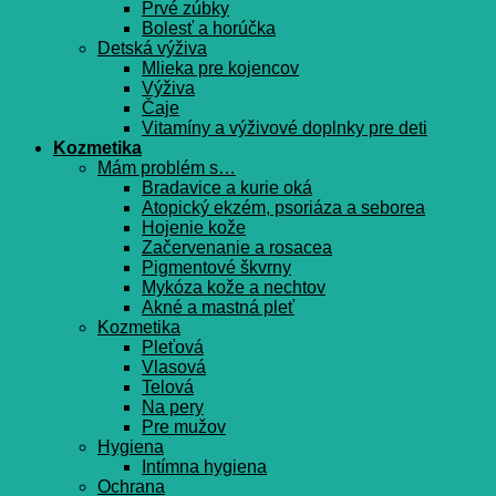
Prvé zúbky
Bolesť a horúčka
Detská výživa
Mlieka pre kojencov
Výživa
Čaje
Vitamíny a výživové doplnky pre deti
Kozmetika
Mám problém s…
Bradavice a kurie oká
Atopický ekzém, psoriáza a seborea
Hojenie kože
Začervenanie a rosacea
Pigmentové škvrny
Mykóza kože a nechtov
Akné a mastná pleť
Kozmetika
Pleťová
Vlasová
Telová
Na pery
Pre mužov
Hygiena
Intímna hygiena
Ochrana