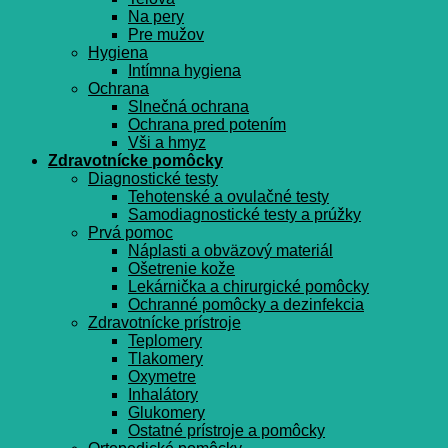
Na pery
Pre mužov
Hygiena
Intímna hygiena
Ochrana
Slnečná ochrana
Ochrana pred potením
Vši a hmyz
Zdravotnícke pomôcky
Diagnostické testy
Tehotenské a ovulačné testy
Samodiagnostické testy a prúžky
Prvá pomoc
Náplasti a obväzový materiál
Ošetrenie kože
Lekárnička a chirurgické pomôcky
Ochranné pomôcky a dezinfekcia
Zdravotnícke prístroje
Teplomery
Tlakomery
Oxymetre
Inhalátory
Glukomery
Ostatné prístroje a pomôcky