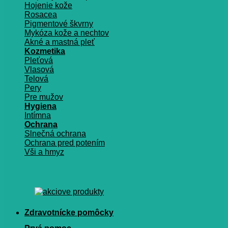
Hojenie kože
Rosacea
Pigmentové škvrny
Mykóza kože a nechtov
Akné a mastná pleť
Kozmetika
Pleťová
Vlasová
Telová
Pery
Pre mužov
Hygiena
Intímna
Ochrana
Slnečná ochrana
Ochrana pred potením
Vši a hmyz
Zdravotnícke pomôcky