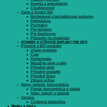
Imunita a antioxidanty
Chudokrvnosť
Diéta a životný štýl
Bezlepkové a bezlaktózové potraviny
Detoxikácia
Pochutiny
Pre fajčiarov
Pre športovcov
Prípravky na chudnutie
VITAMÍNY A VÝŽIVOVÉ DOPLNKY PRE DETI
Prírodné a BIO produkty
Včelie produkty
Čaje
Homeopatia
Masážne oleje a gély
Prírodné oleje
Prírodné produkty
Prírodné šťavy
Zdravá výživa
Nervy, spánok, koncentrácia
Pamät, koncentrácia a vitalita
Stres, úzkosť a spánok
Sezóna
Cestovná lekárnička
Matka a dieťa