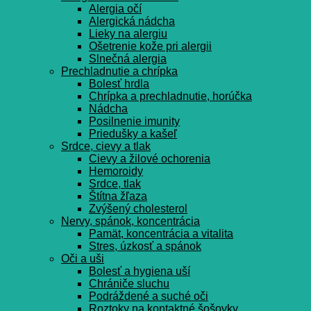
Alergia očí
Alergická nádcha
Lieky na alergiu
Ošetrenie kože pri alergii
Slnečná alergia
Prechladnutie a chrípka
Bolesť hrdla
Chrípka a prechladnutie, horúčka
Nádcha
Posilnenie imunity
Priedušky a kašeľ
Srdce, cievy a tlak
Cievy a žilové ochorenia
Hemoroidy
Srdce, tlak
Štítna žľaza
Zvýšený cholesterol
Nervy, spánok, koncentrácia
Pamät, koncentrácia a vitalita
Stres, úzkosť a spánok
Oči a uši
Bolesť a hygiena uší
Chrániče sluchu
Podráždené a suché oči
Roztoky na kontaktné šošovky