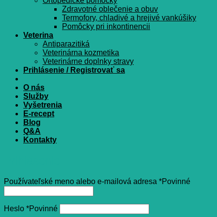
Ortopedické pomôcky
Zdravotné oblečenie a obuv
Termofory, chladivé a hrejivé vankúšiky
Pomôcky pri inkontinencii
Veterina
Antiparazitiká
Veterinárna kozmetika
Veterinárne doplnky stravy
Prihlásenie / Registrovať sa
O nás
Služby
Vyšetrenia
E-recept
Blog
Q&A
Kontakty
Prihlásenie
Používateľské meno alebo e-mailová adresa
*
Povinné
Heslo
*
Povinné