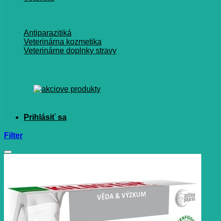
Antiparazitiká
Veterinárna kozmetika
Veterinárne doplnky stravy
Filter