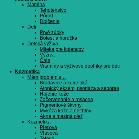
Mamina
Tehotenstvo
Pôrod
Dojčenie
Deti
Prvé zúbky
Bolesť a horúčka
Detská výživa
Mlieka pre kojencov
Výživa
Čaje
Vitamíny a výživové doplnky pre deti
Kozmetika
Mám problém s…
Bradavice a kurie oká
Atopický ekzém, psoriáza a seborea
Hojenie kože
Začervenanie a rosacea
Pigmentové škvrny
Mykóza kože a nechtov
Akné a mastná pleť
Kozmetika
Pleťová
Vlasová
Telová