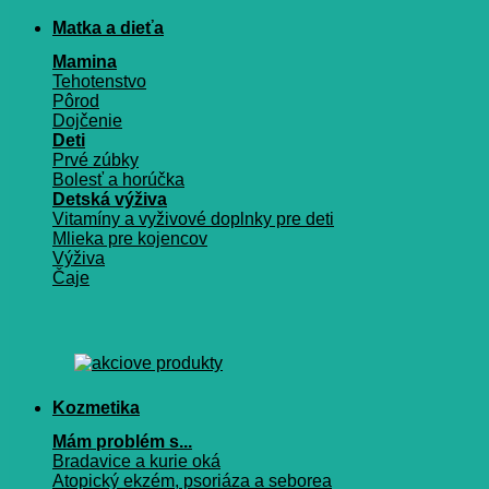
Matka a dieťa
Mamina
Tehotenstvo
Pôrod
Dojčenie
Deti
Prvé zúbky
Bolesť a horúčka
Detská výživa
Vitamíny a vyživové doplnky pre deti
Mlieka pre kojencov
Výživa
Čaje
Kozmetika
Mám problém s...
Bradavice a kurie oká
Atopický ekzém, psoriáza a seborea