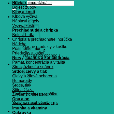
Bolesť pri menštruácii
Hľadať:
Bolesť zubov
Kĺby a kosti
Kĺbová výživa
Náplasti a gély
Výživa kostí
Prechladnutie a chrípka
Bolesť hrdla
Chrípka a prechladnutie, horúčka
Nádcha
Žiadne produkty v košíku.
Posilnenie imunity
Priedušky a kašeľ
Vrátiť sa do obchodu
Nervy, spánok a koncentrácia
Pamät, koncentrácia a vitalita
Košík
Stres, úzkosť a spánok
Srdce, cievy a tlak
Cievy a žilové ochorenia
Hemoroidy
Srdce, tlak
Štítna žľaza
Žiadne produkty v košíku.
Zvýšený cholesterol
Ona a on
Vrátiť sa do obchodu
Alergia a senná nádcha
Imunita a vitamíny
Cukrovka