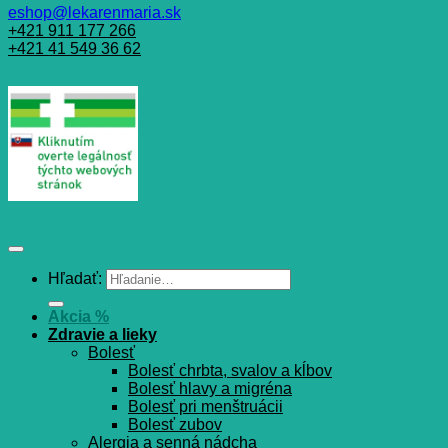
eshop@lekarenmaria.sk
+421 911 177 266
+421 41 549 36 62
Hľadať:
Akcia %
Zdravie a lieky
Bolesť
Bolesť chrbta, svalov a kĺbov
Bolesť hlavy a migréna
Bolesť pri menštruácii
Bolesť zubov
Alergia a senná nádcha