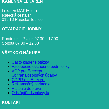
KAMENNÁ LEKÁREŇ
Lekáreň MÁRIA, s.r.o
Rajecká cesta 14
013 13 Rajecké Teplice
OTVÁRACIE HODINY
Pondelok – Piatok 07:30 – 17:00
Sobota 07:30 – 12:00
VŠETKO O NÁKUPE
Často kladené otázky
Všeobecné obchodné podmienky
VOP pre E-recept
Ochrana osobných údajov
GDPR pre E-recept
Reklamačný poriadok
Platba a doprava
Odstúpiť od zmluvy tu
KONTAKT