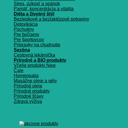
Stres, úzkosť a spánok
Pamäť, koncentrácia a vitalita
Diéta a životný štýl
Bezlepkové a bezlaktózové potraviny
Detoxikácia
Pochutiny
Pre fajčiarov
Pre športovcov
Prípravky na chudnutie
Sezóna
Cestovná lekárnička
Prírodné a BIO produkty
Včelie produkty
Čaje
Homeopatia
Masážne oleje a gély
Prírodné oleje
Prírodné produkty
Prírodné šťavy
Zdravá výživa