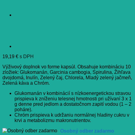
19,19
€
s DPH
Výživový doplnok vo forme kapsúl. Obsahuje kombináciu 10
zložiek: Glukomanán, Garcinia cambogia, Spirulina, Žihľava
dvojdomá, Inulín, Zelený čaj, Chlorela, Mladý zelený jačmeň,
Zelená káva a Chróm.
Glukomanán v kombinácií s nízkoenergetickou stravou
prispieva k zníženiu telesnej hmotnosti pri užívaní 3 x 1
g denne pred jedlom a dostatočnom zapití vodou (1 – 2
poháre).
Chróm prispieva k udržaniu normálnej hladiny cukru v
krvi a metabolizmu makronutrientov.
Osobný odber zadarmo