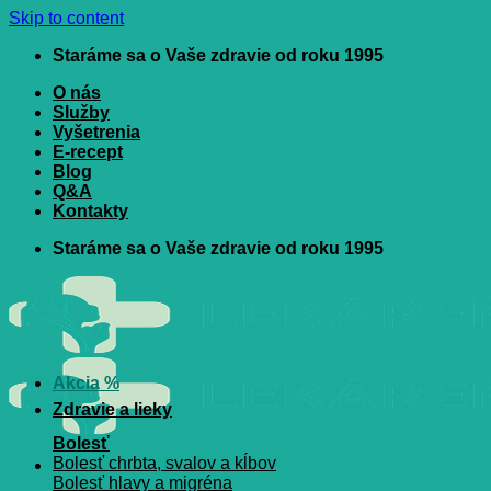
Skip to content
Staráme sa o Vaše zdravie od roku 1995
O nás
Služby
Vyšetrenia
E-recept
Blog
Q&A
Kontakty
Staráme sa o Vaše zdravie od roku 1995
Akcia %
Zdravie a lieky
Bolesť
Bolesť chrbta, svalov a kĺbov
Bolesť hlavy a migréna