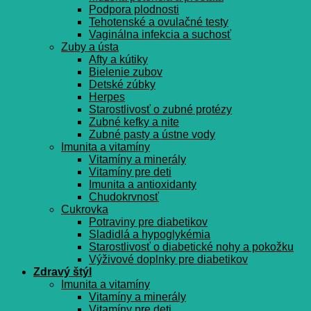
Podpora plodnosti
Tehotenské a ovulačné testy
Vaginálna infekcia a suchosť
Zuby a ústa
Afty a kútiky
Bielenie zubov
Detské zúbky
Herpes
Starostlivosť o zubné protézy
Zubné kefky a nite
Zubné pasty a ústne vody
Imunita a vitamíny
Vitamíny a minerály
Vitamíny pre deti
Imunita a antioxidanty
Chudokrvnosť
Cukrovka
Potraviny pre diabetikov
Sladidlá a hypoglykémia
Starostlivosť o diabetické nohy a pokožku
Výživové doplnky pre diabetikov
Zdravý štýl
Imunita a vitamíny
Vitamíny a minerály
Vitamíny pre deti