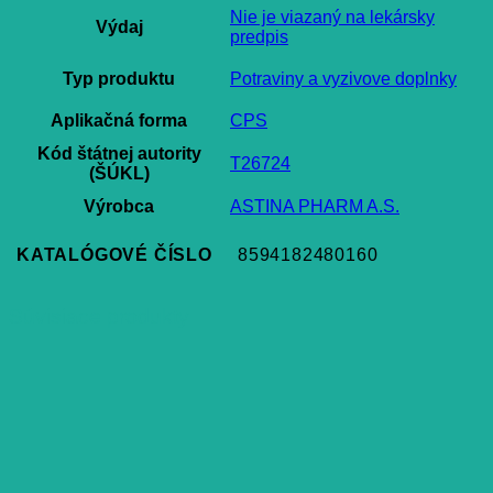
Nie je viazaný na lekársky
Výdaj
predpis
Typ produktu
Potraviny a vyzivove doplnky
Aplikačná forma
CPS
Kód štátnej autority
T26724
(ŠÚKL)
Výrobca
ASTINA PHARM A.S.
KATALÓGOVÉ ČÍSLO
8594182480160
Súvisiace produkty