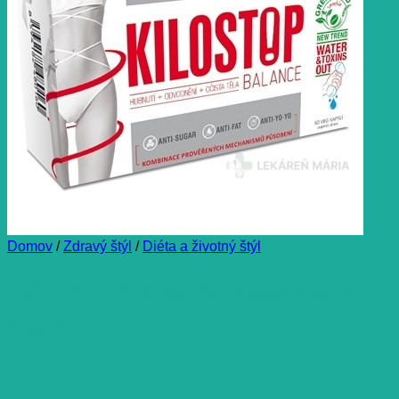
Domov
/
Zdravý štýl
/
Diéta a životný štýl
ASTINA Kilostop Balance 60
kapsúl