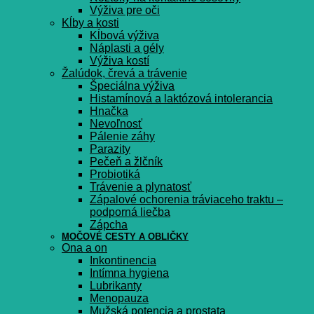
Výživa pre oči
Kĺby a kosti
Kĺbová výživa
Náplasti a gély
Výživa kostí
Žalúdok, črevá a trávenie
Špeciálna výživa
Histamínová a laktózová intolerancia
Hnačka
Nevoľnosť
Pálenie záhy
Parazity
Pečeň a žlčník
Probiotiká
Trávenie a plynatosť
Zápalové ochorenia tráviaceho traktu –
podporná liečba
Zápcha
MOČOVÉ CESTY A OBLIČKY
Ona a on
Inkontinencia
Intímna hygiena
Lubrikanty
Menopauza
Mužská potencia a prostata