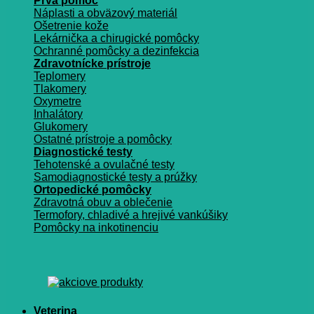
Prvá pomoc
Náplasti a obväzový materiál
Ošetrenie kože
Lekárnička a chirugické pomôcky
Ochranné pomôcky a dezinfekcia
Zdravotnícke prístroje
Teplomery
Tlakomery
Oxymetre
Inhalátory
Glukomery
Ostatné prístroje a pomôcky
Diagnostické testy
Tehotenské a ovulačné testy
Samodiagnostické testy a prúžky
Ortopedické pomôcky
Zdravotná obuv a oblečenie
Termofory, chladivé a hrejivé vankúšiky
Pomôcky na inkotinenciu
Veterina