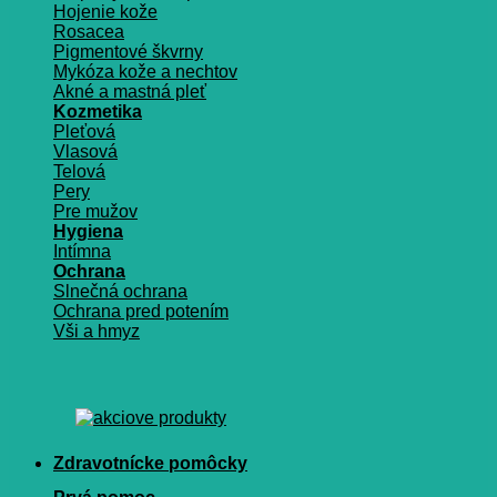
Hojenie kože
Rosacea
Pigmentové škvrny
Mykóza kože a nechtov
Akné a mastná pleť
Kozmetika
Pleťová
Vlasová
Telová
Pery
Pre mužov
Hygiena
Intímna
Ochrana
Slnečná ochrana
Ochrana pred potením
Vši a hmyz
Zdravotnícke pomôcky