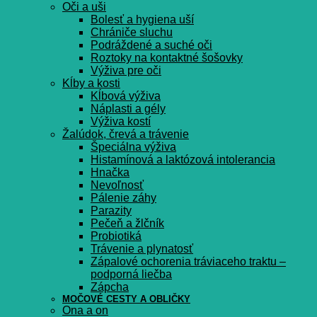
Oči a uši
Bolesť a hygiena uší
Chrániče sluchu
Podráždené a suché oči
Roztoky na kontaktné šošovky
Výživa pre oči
Kĺby a kosti
Kĺbová výživa
Náplasti a gély
Výživa kostí
Žalúdok, črevá a trávenie
Špeciálna výživa
Histamínová a laktózová intolerancia
Hnačka
Nevoľnosť
Pálenie záhy
Parazity
Pečeň a žlčník
Probiotiká
Trávenie a plynatosť
Zápalové ochorenia tráviaceho traktu –
podporná liečba
Zápcha
MOČOVÉ CESTY A OBLIČKY
Ona a on