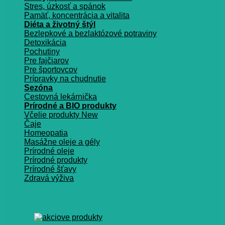
Stres, úzkosť a spánok
Pamäť, koncentrácia a vitalita
Diéta a životný štýl
Bezlepkové a bezlaktózové potraviny
Detoxikácia
Pochutiny
Pre fajčiarov
Pre športovcov
Prípravky na chudnutie
Sezóna
Cestovná lekárnička
Prírodné a BIO produkty
Včelie produkty
Čaje
Homeopatia
Masážne oleje a gély
Prírodné oleje
Prírodné produkty
Prírodné šťavy
Zdravá výživa