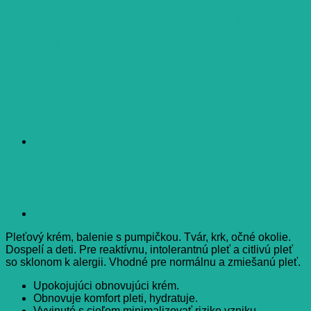
upokojujúci obnovujúci krém
40 ml
Pleťový krém, balenie s pumpičkou. Tvár, krk, očné okolie.
Dospelí a deti. Pre reaktívnu, intolerantnú pleť a citlivú pleť
so sklonom k alergii. Vhodné pre normálnu a zmiešanú pleť.
Upokojujúci obnovujúci krém.
Obnovuje komfort pleti, hydratuje.
Vyvinuté s cieľom minimalizovať riziko vzniku