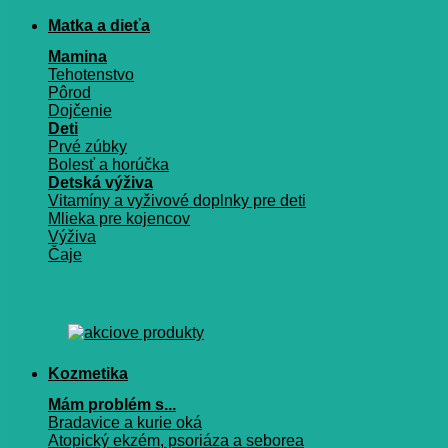
Matka a dieťa
Mamina
Tehotenstvo
Pôrod
Dojčenie
Deti
Prvé zúbky
Bolesť a horúčka
Detská výživa
Vitamíny a vyživové doplnky pre deti
Mlieka pre kojencov
Výživa
Čaje
Kozmetika
Mám problém s...
Bradavice a kurie oká
Atopický ekzém, psoriáza a seborea