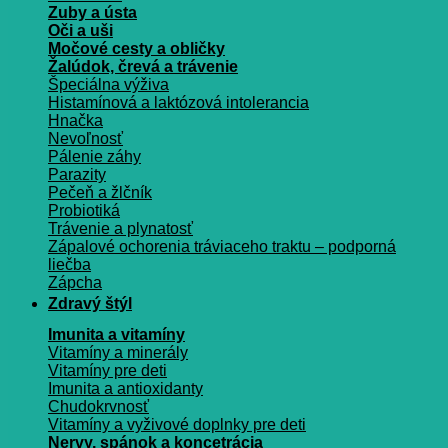
Zuby a ústa
Oči a uši
Močové cesty a obličky
Žalúdok, črevá a trávenie
Špeciálna výživa
Histamínová a laktózová intolerancia
Hnačka
Nevoľnosť
Pálenie záhy
Parazity
Pečeň a žlčník
Probiotiká
Trávenie a plynatosť
Zápalové ochorenia tráviaceho traktu – podporná
liečba
Zápcha
Zdravý štýl
Imunita a vitamíny
Vitamíny a minerály
Vitamíny pre deti
Imunita a antioxidanty
Chudokrvnosť
Vitamíny a vyživové doplnky pre deti
Nervy, spánok a koncetrácia