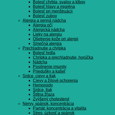
Bolesť chrbta, svalov a kĺbov
Bolesť hlavy a migréna
Bolesť pri menštruácii
Bolesť zubov
Alergia a senná nádcha
Alergia očí
Alergická nádcha
Lieky na alergiu
Ošetrenie kože pri alergii
Slnečná alergia
Prechladnutie a chrípka
Bolesť hrdla
Chrípka a prechladnutie, horúčka
Nádcha
Posilnenie imunity
Priedušky a kašeľ
Srdce, cievy a tlak
Cievy a žilové ochorenia
Hemoroidy
Srdce, tlak
Štítna žľaza
Zvýšený cholesterol
Nervy, spánok, koncentrácia
Pamät, koncentrácia a vitalita
Stres, úzkosť a spánok