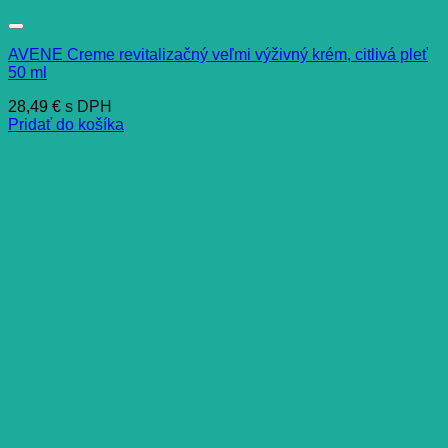
AVENE Creme revitalizačný veľmi výživný krém, citlivá pleť
50 ml
28,49
€
s DPH
Pridať do košíka