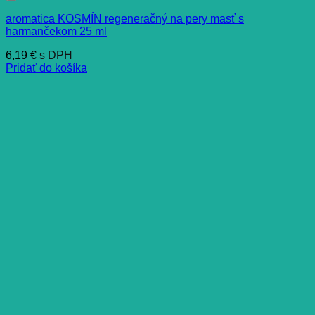
aromatica KOSMÍN regeneračný na pery masť s
harmančekom 25 ml
6,19
€
s DPH
Pridať do košíka