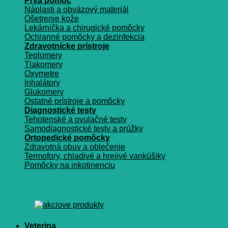
Prvá pomoc
Náplasti a obväzový materiál
Ošetrenie kože
Lekárnička a chirugické pomôcky
Ochranné pomôcky a dezinfekcia
Zdravotnícke prístroje
Teplomery
Tlakomery
Oxymetre
Inhalátory
Glukomery
Ostatné prístroje a pomôcky
Diagnostické testy
Tehotenské a ovulačné testy
Samodiagnostické testy a prúžky
Ortopedické pomôcky
Zdravotná obuv a oblečenie
Termofory, chladivé a hrejivé vankúšiky
Pomôcky na inkotinenciu
Veterina