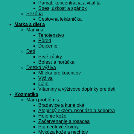
Pamät, koncentrácia a vitalita
Stres, úzkosť a spánok
Sezóna
Cestovná lekárnička
Matka a dieťa
Mamina
Tehotenstvo
Pôrod
Dojčenie
Deti
Prvé zúbky
Bolesť a horúčka
Detská výživa
Mlieka pre kojencov
Výživa
Čaje
Vitamíny a výživové doplnky pre deti
Kozmetika
Mám problém s…
Bradavice a kurie oká
Atopický ekzém, psoriáza a seborea
Hojenie kože
Začervenanie a rosacea
Pigmentové škvrny
Mykóza kože a nechtov