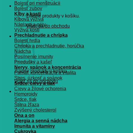
Bolesť pri menštruácii
Bolesť zubov
Kĺby a kosti
Žiadne produkty v košíku.
Kĺbová výživa
Náplasti a gély
Vrátiť sa do obchodu
Výživa kostí
Prechladnutie a chrípka
Košík
Bolesť hrdla
Chrípka a prechladnutie, horúčka
Nádcha
Posilnenie imunity
Priedušky a kašeľ
Nervy, spánok a koncentrácia
Žiadne produkty v košíku.
Pamät, koncentrácia a vitalita
Stres, úzkosť a spánok
Vrátiť sa do obchodu
Srdce, cievy a tlak
Cievy a žilové ochorenia
Hemoroidy
Srdce, tlak
Štítna žľaza
Zvýšený cholesterol
Ona a on
Alergia a senná nádcha
Imunita a vitamíny
Cukrovka