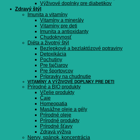
Výživové doplnky pre diabetikov
Zdravý štýl
Imunita a vitamíny
Vitamíny a minerály
Vitamíny pre deti
Imunita a antioxidanty
Chudokrvnosť
Diéta a životný štýl
Bezlepkové a bezlaktózové potraviny
Detoxikácia
Pochutiny
Pre fajčiarov
Pre športovcov
Prípravky na chudnutie
VITAMÍNY A VÝŽIVOVÉ DOPLNKY PRE DETI
Prírodné a BIO produkty
Včelie produkty
Čaje
Homeopatia
Masážne oleje a gély
Prírodné oleje
Prírodné produkty
Prírodné šťavy
Zdravá výživa
Nervy, spánok, koncentrácia