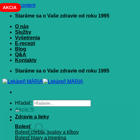
Skip to content
AKCIA
Staráme sa o Vaše zdravie od roku 1995
O nás
Služby
Vyšetrenia
E-recept
Blog
Q&A
Kontakty
Staráme sa o Vaše zdravie od roku 1995
Hľadať:
Akcia %
Zdravie a lieky
Bolesť
Bolesť chrbta, svalov a kĺbov
Bolesť hlavy a migréna