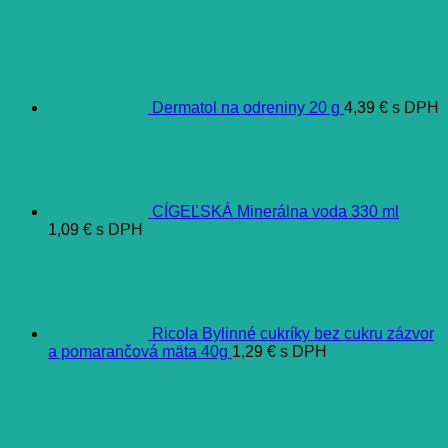
Dermatol na odreniny 20 g
4,39
€
s DPH
CÍGEĽSKÁ Minerálna voda 330 ml
1,09
€
s DPH
Ricola Bylinné cukríky bez cukru zázvor
a pomarančová mäta 40g
1,29
€
s DPH