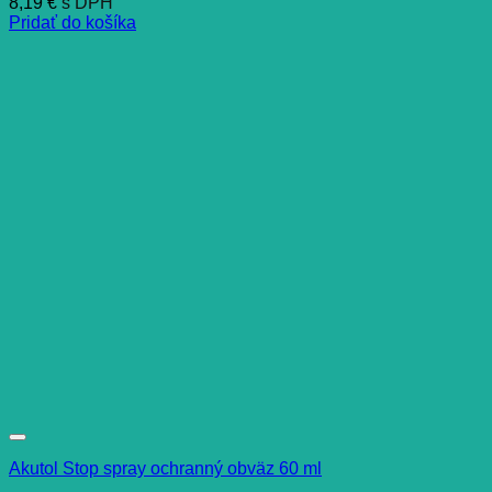
8,19
€
s DPH
Pridať do košíka
Akutol Stop spray ochranný obväz 60 ml