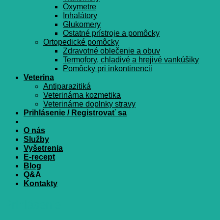
Oxymetre
Inhalátory
Glukomery
Ostatné prístroje a pomôcky
Ortopedické pomôcky
Zdravotné oblečenie a obuv
Termofory, chladivé a hrejivé vankúšiky
Pomôcky pri inkontinencii
Veterina
Antiparazitiká
Veterinárna kozmetika
Veterinárne doplnky stravy
Prihlásenie / Registrovať sa
O nás
Služby
Vyšetrenia
E-recept
Blog
Q&A
Kontakty
Prihlásenie