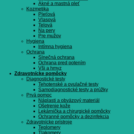
Akné a mastná pleť
Kozmetika
Pleťová
Vlasová
Telová
Na pery
Pre mužov
Hygiena
Intímna hygiena
Ochrana
Slnečná ochrana
Ochrana pred potením
Vši a hmyz
Zdravotnícke pomôcky
Diagnostické testy
Tehotenské a ovulačné testy
Samodiagnostické testy a prúžky
Prvá pomoc
Náplasti a obväzový materiál
Ošetrenie kože
Lekárnička a chirurgické pomôcky
Ochranné pomôcky a dezinfekcia
Zdravotnícke prístroje
Teplomery
Tlakomery