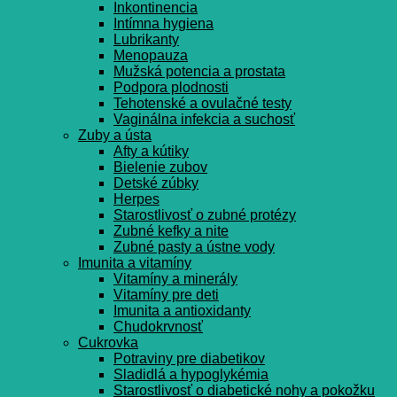
Inkontinencia
Intímna hygiena
Lubrikanty
Menopauza
Mužská potencia a prostata
Podpora plodnosti
Tehotenské a ovulačné testy
Vaginálna infekcia a suchosť
Zuby a ústa
Afty a kútiky
Bielenie zubov
Detské zúbky
Herpes
Starostlivosť o zubné protézy
Zubné kefky a nite
Zubné pasty a ústne vody
Imunita a vitamíny
Vitamíny a minerály
Vitamíny pre deti
Imunita a antioxidanty
Chudokrvnosť
Cukrovka
Potraviny pre diabetikov
Sladidlá a hypoglykémia
Starostlivosť o diabetické nohy a pokožku