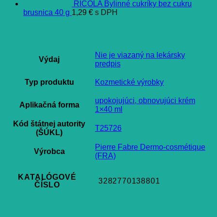
RICOLA Bylinné cukríky bez cukru
brusnica 40 g
1,29
€
s DPH
Ďalšie informácie
Nie je viazaný na lekársky
Výdaj
predpis
Typ produktu
Kozmetické výrobky
upokojujúci, obnovujúci krém
Aplikačná forma
1×40 ml
Kód štátnej autority
T25726
(ŠÚKL)
Pierre Fabre Dermo-cosmétique
Výrobca
(FRA)
KATALÓGOVÉ
3282770138801
ČÍSLO
Súvisiace produkty