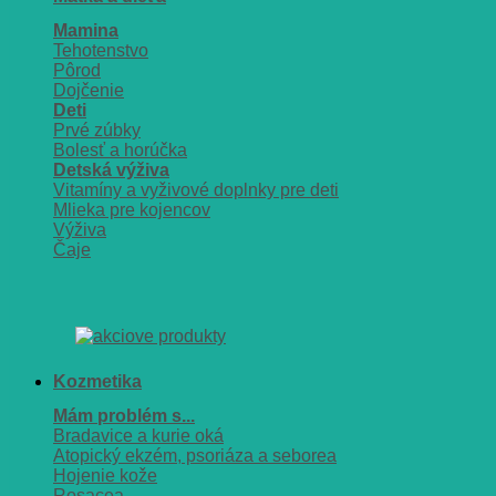
Mamina
Tehotenstvo
Pôrod
Dojčenie
Deti
Prvé zúbky
Bolesť a horúčka
Detská výživa
Vitamíny a vyživové doplnky pre deti
Mlieka pre kojencov
Výživa
Čaje
Kozmetika
Mám problém s...
Bradavice a kurie oká
Atopický ekzém, psoriáza a seborea
Hojenie kože
Rosacea