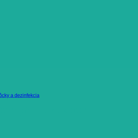
cky a dezinfekcia
00 mg/ml roztok 30 ml