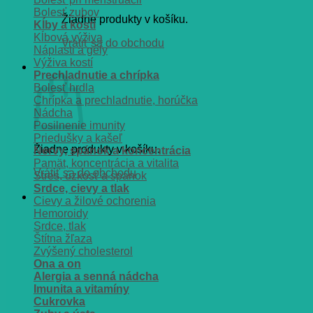
Bolesť zubov
Žiadne produkty v košíku.
Kĺby a kosti
Kĺbová výživa
Vrátiť sa do obchodu
Náplasti a gély
Výživa kostí
Košík
Prechladnutie a chrípka
Bolesť hrdla
Chrípka a prechladnutie, horúčka
Nádcha
Posilnenie imunity
Priedušky a kašeľ
Žiadne produkty v košíku.
Nervy, spánok a koncentrácia
Pamät, koncentrácia a vitalita
Vrátiť sa do obchodu
Stres, úzkosť a spánok
Srdce, cievy a tlak
Cievy a žilové ochorenia
Hemoroidy
Srdce, tlak
Štítna žľaza
Zvýšený cholesterol
Ona a on
Alergia a senná nádcha
Imunita a vitamíny
Cukrovka