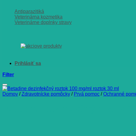
Antiparazitiká
Veterinárna kozmetika
Veterinárne doplnky stravy
Filter
Domov
/
Zdravotnícke pomôcky
/
Prvá pomoc
/
Ochranné pomô
Betadine dezinfekčný roztok 1