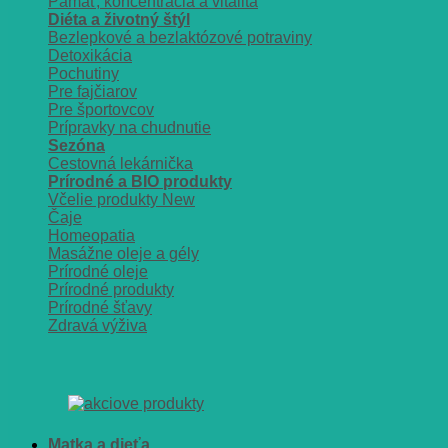
Pamäť, koncentrácia a vitalita
Diéta a životný štýl
Bezlepkové a bezlaktózové potraviny
Detoxikácia
Pochutiny
Pre fajčiarov
Pre športovcov
Prípravky na chudnutie
Sezóna
Cestovná lekárnička
Prírodné a BIO produkty
Včelie produkty
Čaje
Homeopatia
Masážne oleje a gély
Prírodné oleje
Prírodné produkty
Prírodné šťavy
Zdravá výživa
Matka a dieťa