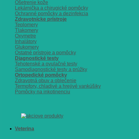
Ošetrenie kože
Lekárnička a chirugické pomôcky
Ochranné pomôcky a dezinfekcia
Zdravotnícke prístroje
Teplomery
Tlakomery
Oxymetre
Inhalátory
Glukomery
Ostatné prístroje a pomôcky
Diagnostické testy
Tehotenské a ovulačné testy
Samodiagnostické testy a prúžky
Ortopedické pomôcky
Zdravotná obuv a oblečenie
Termofory, chladivé a hrejivé vankúšiky
Pomôcky na inkotinenciu
Veterina