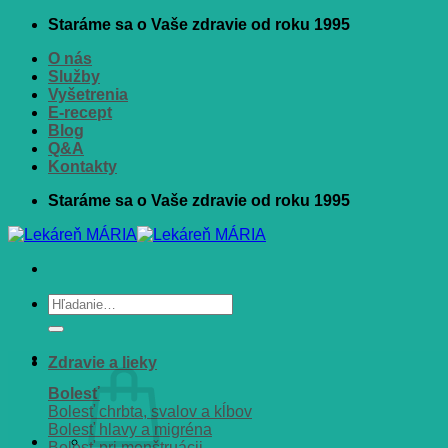
Skip
Staráme sa o Vaše zdravie od roku 1995
to
O nás
content
Služby
Vyšetrenia
E-recept
Blog
Q&A
Kontakty
Staráme sa o Vaše zdravie od roku 1995
Hľadať:
Zdravie a lieky
Bolesť
Bolesť chrbta, svalov a kĺbov
Bolesť hlavy a migréna
Bolesť pri menštruácii