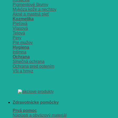
Pigmentové škvrny
Mykóza kože a nechtov
Akné a mastná pleť
Kozmetika
Pleťová
Vlasová
Telová
Pery
Pre mužov
Hygiena
Intímna
Ochrana
Slnečná ochrana
Ochrana pred potením
Vši a hmyz
Zdravotnícke pomôcky
Prvá pomoc
Náplasti a obväzový materiál