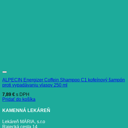
ALPECIN Energizer Coffein Shampoo C1 kofeínový šampón
proti vypadávaniu vlasov 250 ml
7,89
€
s DPH
Pridať do košíka
KAMENNÁ LEKÁREŇ
Lekáreň MÁRIA, s.r.o
Rajecká cesta 14