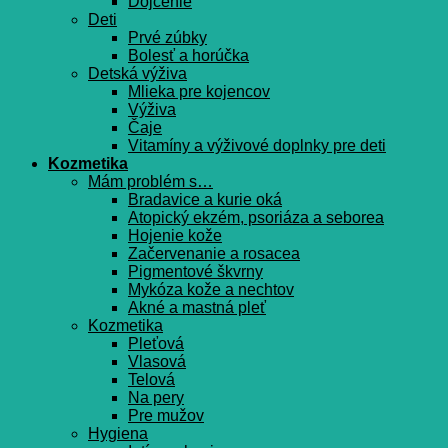
Dojčenie
Deti
Prvé zúbky
Bolesť a horúčka
Detská výživa
Mlieka pre kojencov
Výživa
Čaje
Vitamíny a výživové doplnky pre deti
Kozmetika
Mám problém s…
Bradavice a kurie oká
Atopický ekzém, psoriáza a seborea
Hojenie kože
Začervenanie a rosacea
Pigmentové škvrny
Mykóza kože a nechtov
Akné a mastná pleť
Kozmetika
Pleťová
Vlasová
Telová
Na pery
Pre mužov
Hygiena