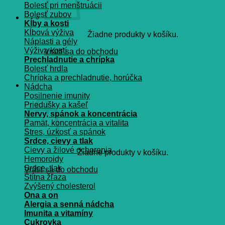
Bolesť pri menštruácii
Bolesť zubov
Kĺby a kosti
Kĺbová výživa
Žiadne produkty v košíku.
Náplasti a gély
Výživa kostí
Vrátiť sa do obchodu
Prechladnutie a chrípka
Bolesť hrdla
Chrípka a prechladnutie, horúčka
Košík
Nádcha
Posilnenie imunity
Priedušky a kašeľ
Nervy, spánok a koncentrácia
Pamät, koncentrácia a vitalita
Stres, úzkosť a spánok
Srdce, cievy a tlak
Cievy a žilové ochorenia
Žiadne produkty v košíku.
Hemoroidy
Srdce, tlak
Vrátiť sa do obchodu
Štítna žľaza
Zvýšený cholesterol
Ona a on
Alergia a senná nádcha
Imunita a vitamíny
Cukrovka