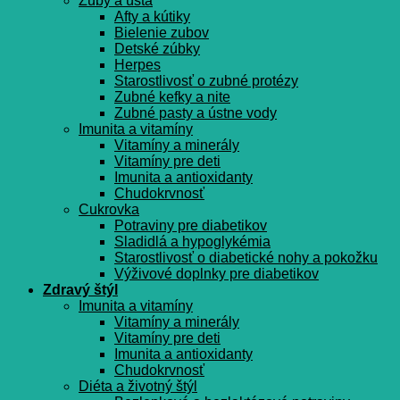
Zuby a ústa
Afty a kútiky
Bielenie zubov
Detské zúbky
Herpes
Starostlivosť o zubné protézy
Zubné kefky a nite
Zubné pasty a ústne vody
Imunita a vitamíny
Vitamíny a minerály
Vitamíny pre deti
Imunita a antioxidanty
Chudokrvnosť
Cukrovka
Potraviny pre diabetikov
Sladidlá a hypoglykémia
Starostlivosť o diabetické nohy a pokožku
Výživové doplnky pre diabetikov
Zdravý štýl
Imunita a vitamíny
Vitamíny a minerály
Vitamíny pre deti
Imunita a antioxidanty
Chudokrvnosť
Diéta a životný štýl