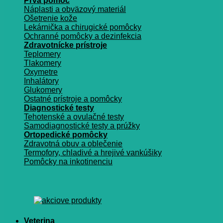
Prvá pomoc
Náplasti a obväzový materiál
Ošetrenie kože
Lekárnička a chirugické pomôcky
Ochranné pomôcky a dezinfekcia
Zdravotnícke prístroje
Teplomery
Tlakomery
Oxymetre
Inhalátory
Glukomery
Ostatné prístroje a pomôcky
Diagnostické testy
Tehotenské a ovulačné testy
Samodiagnostické testy a prúžky
Ortopedické pomôcky
Zdravotná obuv a oblečenie
Termofory, chladivé a hrejivé vankúšiky
Pomôcky na inkotinenciu
Veterina