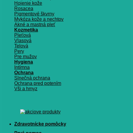
Hojenie kože
Rosacea
Pigmentové škvrny
Mykóza kože a nechtov
Akné a mastná pleť
Kozmetika
Pleťová
Vlasová
Telová
Pery
Pre mužov
Hygiena
Intímna
Ochrana
Slnečná ochrana
Ochrana pred potením
Vši a hmyz
Zdravotnícke pomôcky