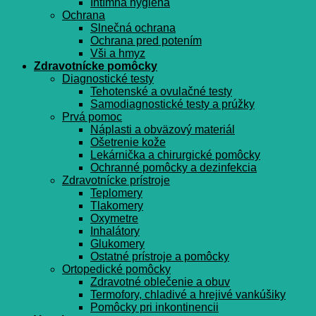
Intímna hygiena
Ochrana
Slnečná ochrana
Ochrana pred potením
Vši a hmyz
Zdravotnícke pomôcky
Diagnostické testy
Tehotenské a ovulačné testy
Samodiagnostické testy a prúžky
Prvá pomoc
Náplasti a obväzový materiál
Ošetrenie kože
Lekárnička a chirurgické pomôcky
Ochranné pomôcky a dezinfekcia
Zdravotnícke prístroje
Teplomery
Tlakomery
Oxymetre
Inhalátory
Glukomery
Ostatné prístroje a pomôcky
Ortopedické pomôcky
Zdravotné oblečenie a obuv
Termofory, chladivé a hrejivé vankúšiky
Pomôcky pri inkontinencii