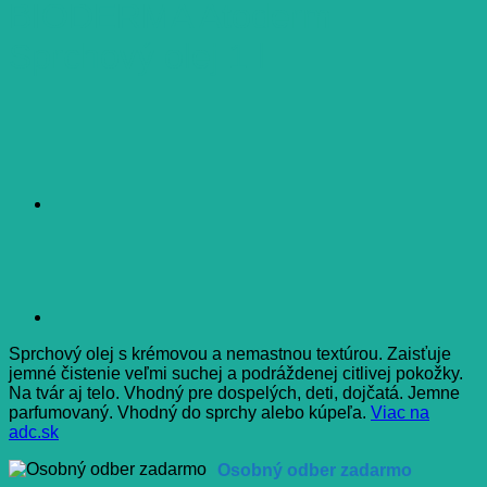
BIODERMA Atoderm
Sprchový olej 1 l
Sprchový olej s krémovou a nemastnou textúrou. Zaisťuje
jemné čistenie veľmi suchej a podráždenej citlivej pokožky.
Na tvár aj telo. Vhodný pre dospelých, deti, dojčatá. Jemne
parfumovaný. Vhodný do sprchy alebo kúpeľa.
Viac na
adc.sk
Osobný odber zadarmo