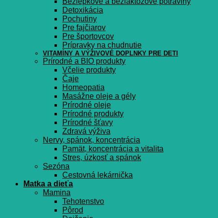
Bezlepkové a bezlaktózové potraviny
Detoxikácia
Pochutiny
Pre fajčiarov
Pre športovcov
Prípravky na chudnutie
VITAMÍNY A VÝŽIVOVÉ DOPLNKY PRE DETI
Prírodné a BIO produkty
Včelie produkty
Čaje
Homeopatia
Masážne oleje a gély
Prírodné oleje
Prírodné produkty
Prírodné šťavy
Zdravá výživa
Nervy, spánok, koncentrácia
Pamät, koncentrácia a vitalita
Stres, úzkosť a spánok
Sezóna
Cestovná lekárnička
Matka a dieťa
Mamina
Tehotenstvo
Pôrod