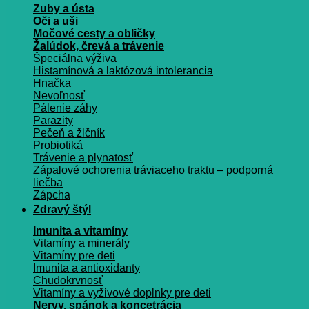
Zuby a ústa
Oči a uši
Močové cesty a obličky
Žalúdok, črevá a trávenie
Špeciálna výživa
Histamínová a laktózová intolerancia
Hnačka
Nevoľnosť
Pálenie záhy
Parazity
Pečeň a žlčník
Probiotiká
Trávenie a plynatosť
Zápalové ochorenia tráviaceho traktu – podporná
liečba
Zápcha
Zdravý štýl
Imunita a vitamíny
Vitamíny a minerály
Vitamíny pre deti
Imunita a antioxidanty
Chudokrvnosť
Vitamíny a vyživové doplnky pre deti
Nervy, spánok a koncetrácia