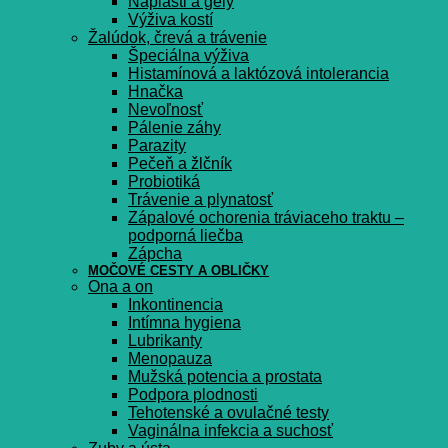
Náplasti a gély
Výživa kostí
Žalúdok, črevá a trávenie
Špeciálna výživa
Histamínová a laktózová intolerancia
Hnačka
Nevoľnosť
Pálenie záhy
Parazity
Pečeň a žlčník
Probiotiká
Trávenie a plynatosť
Zápalové ochorenia tráviaceho traktu –
podporná liečba
Zápcha
MOČOVÉ CESTY A OBLIČKY
Ona a on
Inkontinencia
Intímna hygiena
Lubrikanty
Menopauza
Mužská potencia a prostata
Podpora plodnosti
Tehotenské a ovulačné testy
Vaginálna infekcia a suchosť