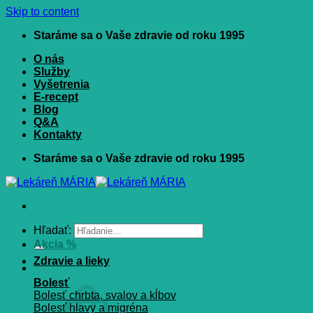
Skip to content
Staráme sa o Vaše zdravie od roku 1995
O nás
Služby
Vyšetrenia
E-recept
Blog
Q&A
Kontakty
Staráme sa o Vaše zdravie od roku 1995
Hľadať:
Akcia %
Zdravie a lieky
Bolesť
Bolesť chrbta, svalov a kĺbov
Bolesť hlavy a migréna