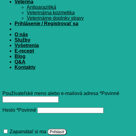
Veterina
Antiparazitiká
Veterinárna kozmetika
Veterinárne doplnky stravy
Prihlásenie / Registrovať sa
O nás
Služby
Vyšetrenia
E-recept
Blog
Q&A
Kontakty
Prihlásenie
Používateľské meno alebo e-mailová adresa
*
Povinné
Heslo
*
Povinné
Zapamätať si ma
Prihlásiť