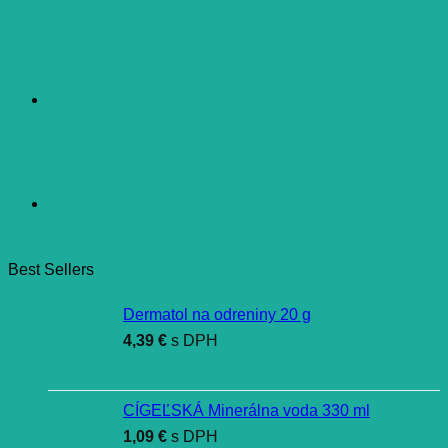
Best Sellers
Dermatol na odreniny 20 g
4,39
€
s DPH
CÍGEĽSKÁ Minerálna voda 330 ml
1,09
€
s DPH