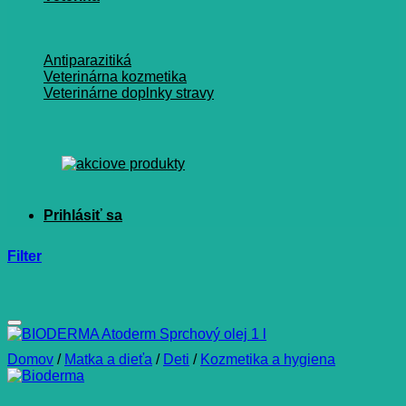
Antiparazitiká
Veterinárna kozmetika
Veterinárne doplnky stravy
Filter
Domov
/
Matka a dieťa
/
Deti
/
Kozmetika a hygiena