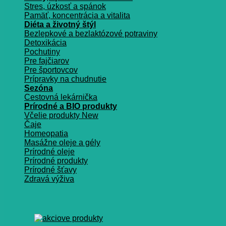
Stres, úzkosť a spánok
Pamäť, koncentrácia a vitalita
Diéta a životný štýl
Bezlepkové a bezlaktózové potraviny
Detoxikácia
Pochutiny
Pre fajčiarov
Pre športovcov
Prípravky na chudnutie
Sezóna
Cestovná lekárnička
Prírodné a BIO produkty
Včelie produkty
Čaje
Homeopatia
Masážne oleje a gély
Prírodné oleje
Prírodné produkty
Prírodné šťavy
Zdravá výživa