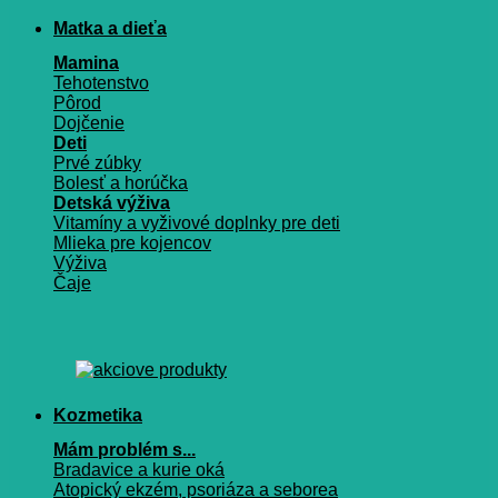
Matka a dieťa
Mamina
Tehotenstvo
Pôrod
Dojčenie
Deti
Prvé zúbky
Bolesť a horúčka
Detská výživa
Vitamíny a vyživové doplnky pre deti
Mlieka pre kojencov
Výživa
Čaje
Kozmetika
Mám problém s...
Bradavice a kurie oká
Atopický ekzém, psoriáza a seborea