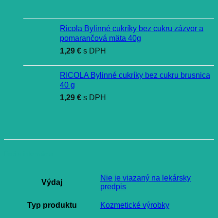
Ricola Bylinné cukríky bez cukru zázvor a
pomarančová mäta 40g
1,29
€
s DPH
RICOLA Bylinné cukríky bez cukru brusnica
40 g
1,29
€
s DPH
Ďalšie informácie
Nie je viazaný na lekársky
Výdaj
predpis
Typ produktu
Kozmetické výrobky