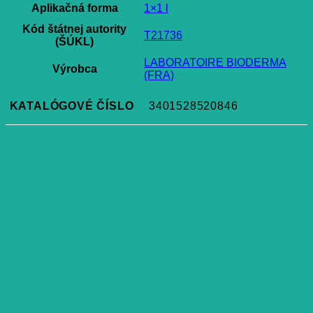
Aplikačná forma
1×1 l
Kód štátnej autority
T21736
(ŠÚKL)
LABORATOIRE BIODERMA
Výrobca
(FRA)
KATALÓGOVÉ ČÍSLO
3401528520846
Súvisiace produkty