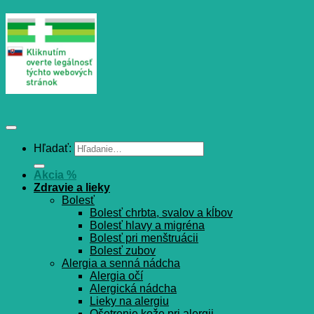
Hľadať:
Akcia %
Zdravie a lieky
Bolesť
Bolesť chrbta, svalov a kĺbov
Bolesť hlavy a migréna
Bolesť pri menštruácii
Bolesť zubov
Alergia a senná nádcha
Alergia očí
Alergická nádcha
Lieky na alergiu
Ošetrenie kože pri alergii