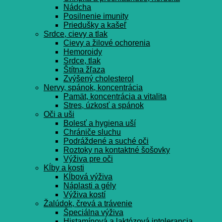
Nádcha
Posilnenie imunity
Priedušky a kašeľ
Srdce, cievy a tlak
Cievy a žilové ochorenia
Hemoroidy
Srdce, tlak
Štítna žľaza
Zvýšený cholesterol
Nervy, spánok, koncentrácia
Pamät, koncentrácia a vitalita
Stres, úzkosť a spánok
Oči a uši
Bolesť a hygiena uší
Chrániče sluchu
Podráždené a suché oči
Roztoky na kontaktné šošovky
Výživa pre oči
Kĺby a kosti
Kĺbová výživa
Náplasti a gély
Výživa kostí
Žalúdok, črevá a trávenie
Špeciálna výživa
Histamínová a laktózová intolerancia