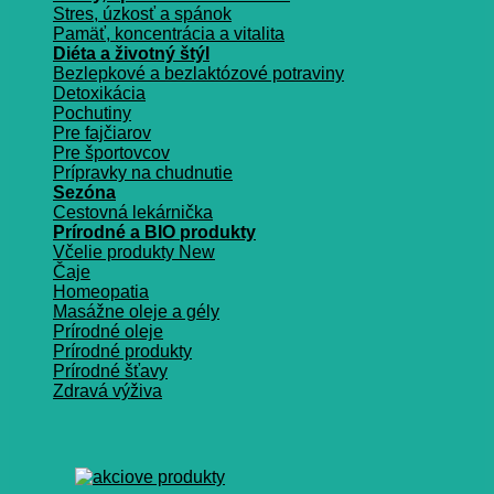
Stres, úzkosť a spánok
Pamäť, koncentrácia a vitalita
Diéta a životný štýl
Bezlepkové a bezlaktózové potraviny
Detoxikácia
Pochutiny
Pre fajčiarov
Pre športovcov
Prípravky na chudnutie
Sezóna
Cestovná lekárnička
Prírodné a BIO produkty
Včelie produkty
Čaje
Homeopatia
Masážne oleje a gély
Prírodné oleje
Prírodné produkty
Prírodné šťavy
Zdravá výživa