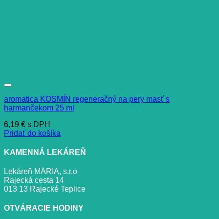
aromatica KOSMÍN regeneračný na pery masť s
harmančekom 25 ml
6,19
€
s DPH
Pridať do košíka
KAMENNÁ LEKÁREŇ
Lekáreň MÁRIA, s.r.o
Rajecká cesta 14
013 13 Rajecké Teplice
OTVÁRACIE HODINY