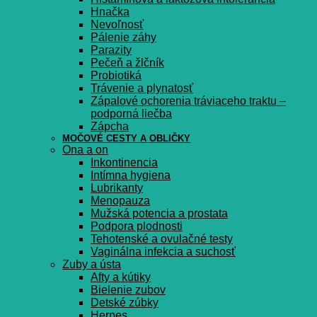
Hnačka
Nevoľnosť
Pálenie záhy
Parazity
Pečeň a žlčník
Probiotiká
Trávenie a plynatosť
Zápalové ochorenia tráviaceho traktu –
podporná liečba
Zápcha
MOČOVÉ CESTY A OBLIČKY
Ona a on
Inkontinencia
Intímna hygiena
Lubrikanty
Menopauza
Mužská potencia a prostata
Podpora plodnosti
Tehotenské a ovulačné testy
Vaginálna infekcia a suchosť
Zuby a ústa
Afty a kútiky
Bielenie zubov
Detské zúbky
Herpes