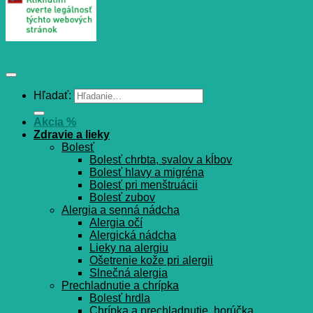
Hľadať:
Akcia %
Zdravie a lieky
Bolesť
Bolesť chrbta, svalov a kĺbov
Bolesť hlavy a migréna
Bolesť pri menštruácii
Bolesť zubov
Alergia a senná nádcha
Alergia očí
Alergická nádcha
Lieky na alergiu
Ošetrenie kože pri alergii
Slnečná alergia
Prechladnutie a chrípka
Bolesť hrdla
Chrípka a prechladnutie, horúčka