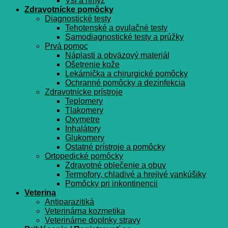
Vši a hmyz
Zdravotnícke pomôcky
Diagnostické testy
Tehotenské a ovulačné testy
Samodiagnostické testy a prúžky
Prvá pomoc
Náplasti a obväzový materiál
Ošetrenie kože
Lekárnička a chirurgické pomôcky
Ochranné pomôcky a dezinfekcia
Zdravotnícke prístroje
Teplomery
Tlakomery
Oxymetre
Inhalátory
Glukomery
Ostatné prístroje a pomôcky
Ortopedické pomôcky
Zdravotné oblečenie a obuv
Termofory, chladivé a hrejivé vankúšiky
Pomôcky pri inkontinencii
Veterina
Antiparazitiká
Veterinárna kozmetika
Veterinárne doplnky stravy