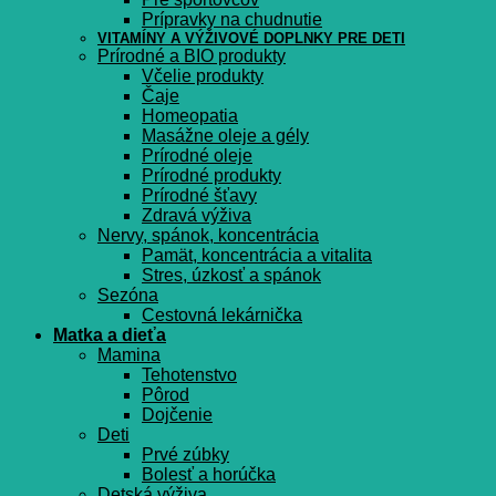
Prípravky na chudnutie
VITAMÍNY A VÝŽIVOVÉ DOPLNKY PRE DETI
Prírodné a BIO produkty
Včelie produkty
Čaje
Homeopatia
Masážne oleje a gély
Prírodné oleje
Prírodné produkty
Prírodné šťavy
Zdravá výživa
Nervy, spánok, koncentrácia
Pamät, koncentrácia a vitalita
Stres, úzkosť a spánok
Sezóna
Cestovná lekárnička
Matka a dieťa
Mamina
Tehotenstvo
Pôrod
Dojčenie
Deti
Prvé zúbky
Bolesť a horúčka
Detská výživa