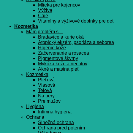
Mlieka pre kojencov
Výživa
Čaje
Vitamíny a výživové doplnky pre deti
Kozmetika
Mám problém s…
Bradavice a kurie oká
Atopický ekzém, psoriáza a seborea
Hojenie kože
Začervenanie a rosacea
Pigmentové škvrny
Mykóza kože a nechtov
Akné a mastná pleť
Kozmetika
Pleťová
Vlasová
Telová
Na pery
Pre mužov
Hygiena
Intímna hygiena
Ochrana
Slnečná ochrana
Ochrana pred potením