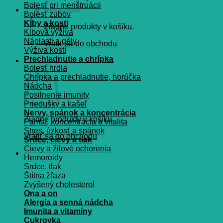
Bolesť pri menštruácii
Bolesť zubov
Kĺby a kosti
Žiadne produkty v košíku.
Kĺbová výživa
Náplasti a gély
Vrátiť sa do obchodu
Výživa kostí
Prechladnutie a chrípka
Košík
Bolesť hrdla
Chrípka a prechladnutie, horúčka
Nádcha
Posilnenie imunity
Priedušky a kašeľ
Nervy, spánok a koncentrácia
Žiadne produkty v košíku.
Pamät, koncentrácia a vitalita
Stres, úzkosť a spánok
Vrátiť sa do obchodu
Srdce, cievy a tlak
Cievy a žilové ochorenia
Hemoroidy
Srdce, tlak
Štítna žľaza
Zvýšený cholesterol
Ona a on
Alergia a senná nádcha
Imunita a vitamíny
Cukrovka