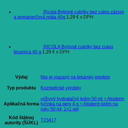
Ricola Bylinné cukríky bez cukru zázvor
a pomarančová mäta 40g
1,29
€
s DPH
RICOLA Bylinné cukríky bez cukru
brusnica 40 g
1,29
€
s DPH
Ďalšie informácie
Výdaj
Nie je viazaný na lekársky predpis
Typ produktu
Kozmetické výrobky
výživný hydratačný krém 50 ml + Atoderm
Aplikačná forma
tyčinka na pery 4 g + Atoderm krém na
ruky 50 ml, 1×1 set
Kód štátnej
T23417
autority (ŠÚKL)