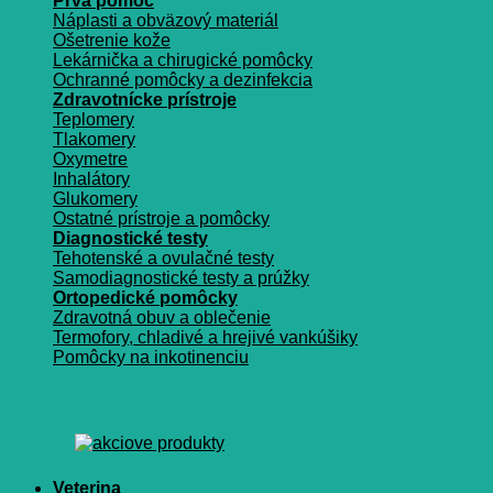
Prvá pomoc
Náplasti a obväzový materiál
Ošetrenie kože
Lekárnička a chirugické pomôcky
Ochranné pomôcky a dezinfekcia
Zdravotnícke prístroje
Teplomery
Tlakomery
Oxymetre
Inhalátory
Glukomery
Ostatné prístroje a pomôcky
Diagnostické testy
Tehotenské a ovulačné testy
Samodiagnostické testy a prúžky
Ortopedické pomôcky
Zdravotná obuv a oblečenie
Termofory, chladivé a hrejivé vankúšiky
Pomôcky na inkotinenciu
Veterina