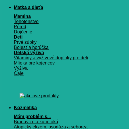
Matka a dieťa
Mamina
Tehotenstvo
Pôrod
Dojčenie
Deti
Prvé zúbky
Bolesť a horúčka
Detská výživa
Vitamíny a vyživové doplnky pre deti
Mlieka pre kojencov
Výživa
Čaje
Kozmetika
Mám problém s...
Bradavice a kurie oká
Atopický ekzém, psoriáza a seborea