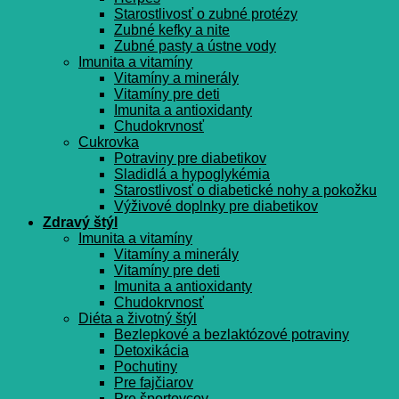
Starostlivosť o zubné protézy
Zubné kefky a nite
Zubné pasty a ústne vody
Imunita a vitamíny
Vitamíny a minerály
Vitamíny pre deti
Imunita a antioxidanty
Chudokrvnosť
Cukrovka
Potraviny pre diabetikov
Sladidlá a hypoglykémia
Starostlivosť o diabetické nohy a pokožku
Výživové doplnky pre diabetikov
Zdravý štýl
Imunita a vitamíny
Vitamíny a minerály
Vitamíny pre deti
Imunita a antioxidanty
Chudokrvnosť
Diéta a životný štýl
Bezlepkové a bezlaktózové potraviny
Detoxikácia
Pochutiny
Pre fajčiarov
Pre športovcov