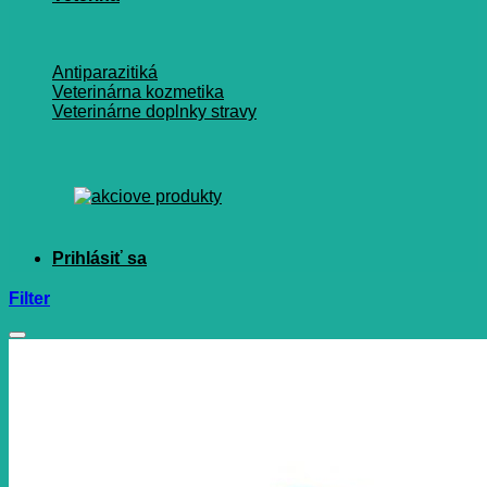
Antiparazitiká
Veterinárna kozmetika
Veterinárne doplnky stravy
Filter