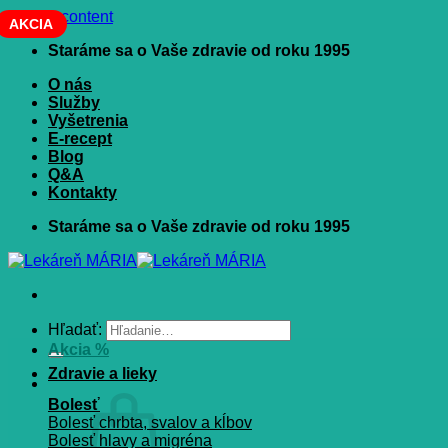
Skip to content
AKCIA
Staráme sa o Vaše zdravie od roku 1995
O nás
Služby
Vyšetrenia
E-recept
Blog
Q&A
Kontakty
Staráme sa o Vaše zdravie od roku 1995
Hľadať:
Akcia %
Zdravie a lieky
Bolesť
Bolesť chrbta, svalov a kĺbov
Bolesť hlavy a migréna