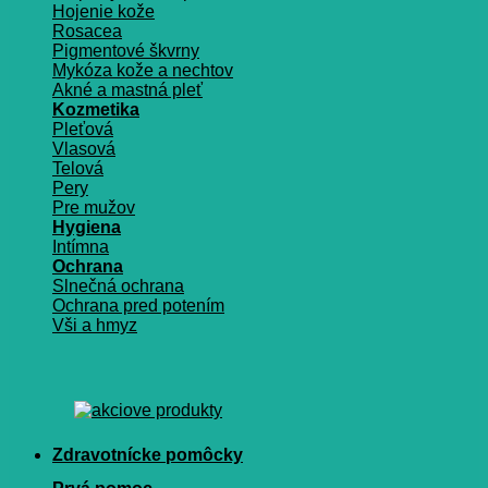
Hojenie kože
Rosacea
Pigmentové škvrny
Mykóza kože a nechtov
Akné a mastná pleť
Kozmetika
Pleťová
Vlasová
Telová
Pery
Pre mužov
Hygiena
Intímna
Ochrana
Slnečná ochrana
Ochrana pred potením
Vši a hmyz
Zdravotnícke pomôcky