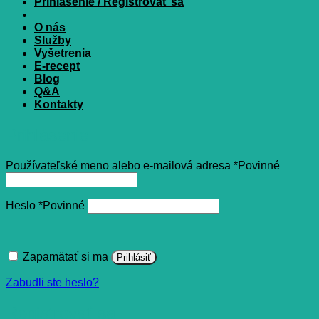
Prihlásenie / Registrovať sa
O nás
Služby
Vyšetrenia
E-recept
Blog
Q&A
Kontakty
Prihlásenie
Používateľské meno alebo e-mailová adresa
*
Povinné
Heslo
*
Povinné
Zapamätať si ma
Prihlásiť
Zabudli ste heslo?
Registrovať sa