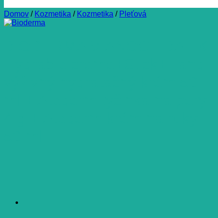
Domov
/
Kozmetika
/
Kozmetika
/
Pleťová
BIODERMA VIANOCE BALIK
Hydrabio creme+Stick+Hand
výživný hydratačný krém 50
ml + Atoderm tyčinka na pery
4 g + Atoderm krém na ruky
50 ml