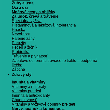
Zuby a ústa
Oči a uši
Močové cesty a obličky
Žalúdok, črevá a trávenie
Špeciálna výživa
Histamínová a laktózová intolerancia
Hnačka
Nevoľnosť
Pálenie záhy
Parazity
Pečeň a žlčník
Probiotiká
Trávenie a plynatosť
Zápalové ochorenia tráviaceho traktu – podporná
liečba
Zápcha
Zdravý štýl
Imunita a vitamíny
Vitamíny a minerály
Vitamíny pre deti
Imunita a antioxidanty
Chudokrvnosť
Vitamíny a vyživové doplnky pre deti
Nervy, spánok a koncetrácia