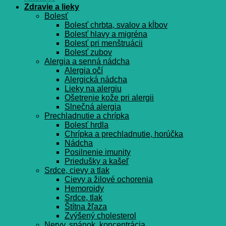
Zdravie a lieky
Bolesť
Bolesť chrbta, svalov a kĺbov
Bolesť hlavy a migréna
Bolesť pri menštruácii
Bolesť zubov
Alergia a senná nádcha
Alergia očí
Alergická nádcha
Lieky na alergiu
Ošetrenie kože pri alergii
Slnečná alergia
Prechladnutie a chrípka
Bolesť hrdla
Chrípka a prechladnutie, horúčka
Nádcha
Posilnenie imunity
Priedušky a kašeľ
Srdce, cievy a tlak
Cievy a žilové ochorenia
Hemoroidy
Srdce, tlak
Štítna žľaza
Zvýšený cholesterol
Nervy, spánok, koncentrácia