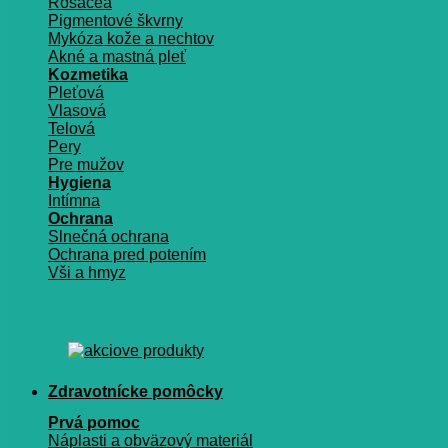
Rosacea
Pigmentové škvrny
Mykóza kože a nechtov
Akné a mastná pleť
Kozmetika
Pleťová
Vlasová
Telová
Pery
Pre mužov
Hygiena
Intímna
Ochrana
Slnečná ochrana
Ochrana pred potením
Vši a hmyz
Zdravotnícke pomôcky
Prvá pomoc
Náplasti a obväzový materiál