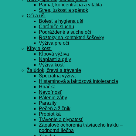
Pamät, koncentrácia a vitalita
Stres, úzkosť a spánok
Oči a uši
Bolesť a hygiena uší
Chrániče sluchu
Podráždené a suché oči
Roztoky na kontaktné šošovky
Výživa pre oči
Kĺby a kosti
Kĺbová výživa
Náplasti a gély
Výživa kostí
Žalúdok, črevá a trávenie
Špeciálna výživa
Histamínová a laktózová intolerancia
Hnačka
Nevoľnosť
Pálenie záhy
Parazity
Pečeň a žlčník
Probiotiká
Trávenie a plynatosť
Zápalové ochorenia tráviaceho traktu –
podporná liečba
Zápcha