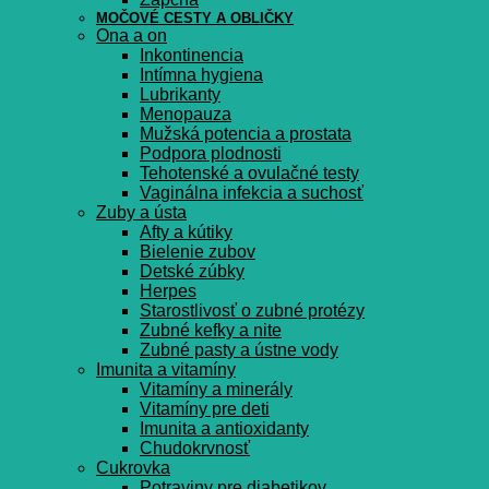
MOČOVÉ CESTY A OBLIČKY
Ona a on
Inkontinencia
Intímna hygiena
Lubrikanty
Menopauza
Mužská potencia a prostata
Podpora plodnosti
Tehotenské a ovulačné testy
Vaginálna infekcia a suchosť
Zuby a ústa
Afty a kútiky
Bielenie zubov
Detské zúbky
Herpes
Starostlivosť o zubné protézy
Zubné kefky a nite
Zubné pasty a ústne vody
Imunita a vitamíny
Vitamíny a minerály
Vitamíny pre deti
Imunita a antioxidanty
Chudokrvnosť
Cukrovka
Potraviny pre diabetikov