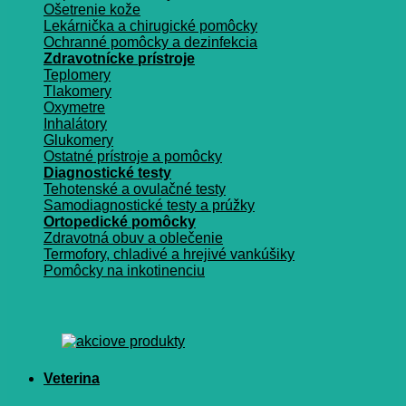
Ošetrenie kože
Lekárnička a chirugické pomôcky
Ochranné pomôcky a dezinfekcia
Zdravotnícke prístroje
Teplomery
Tlakomery
Oxymetre
Inhalátory
Glukomery
Ostatné prístroje a pomôcky
Diagnostické testy
Tehotenské a ovulačné testy
Samodiagnostické testy a prúžky
Ortopedické pomôcky
Zdravotná obuv a oblečenie
Termofory, chladivé a hrejivé vankúšiky
Pomôcky na inkotinenciu
Veterina