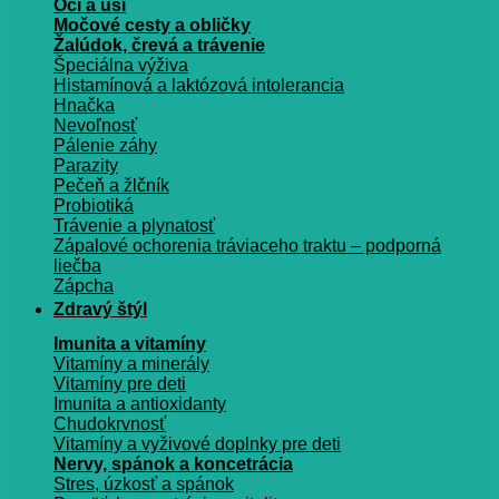
Oči a uši
Močové cesty a obličky
Žalúdok, črevá a trávenie
Špeciálna výživa
Histamínová a laktózová intolerancia
Hnačka
Nevoľnosť
Pálenie záhy
Parazity
Pečeň a žlčník
Probiotiká
Trávenie a plynatosť
Zápalové ochorenia tráviaceho traktu – podporná
liečba
Zápcha
Zdravý štýl
Imunita a vitamíny
Vitamíny a minerály
Vitamíny pre deti
Imunita a antioxidanty
Chudokrvnosť
Vitamíny a vyživové doplnky pre deti
Nervy, spánok a koncetrácia
Stres, úzkosť a spánok