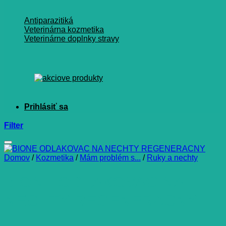
Antiparazitiká
Veterinárna kozmetika
Veterinárne doplnky stravy
Filter
Domov
/
Kozmetika
/
Mám problém s...
/
Ruky a nechty
BIONE ODLAKOVAC NA
NECHTY REGENERACNY