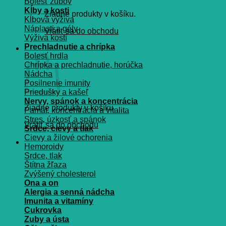
Bolesť zubov
Kĺby a kosti
Žiadne produkty v košíku.
Kĺbová výživa
Náplasti a gély
Vrátiť sa do obchodu
Výživa kostí
Prechladnutie a chrípka
Košík
Bolesť hrdla
Chrípka a prechladnutie, horúčka
Nádcha
Posilnenie imunity
Priedušky a kašeľ
Nervy, spánok a koncentrácia
Žiadne produkty v košíku.
Pamät, koncentrácia a vitalita
Stres, úzkosť a spánok
Vrátiť sa do obchodu
Srdce, cievy a tlak
Cievy a žilové ochorenia
Hemoroidy
Srdce, tlak
Štítna žľaza
Zvýšený cholesterol
Ona a on
Alergia a senná nádcha
Imunita a vitamíny
Cukrovka
Zuby a ústa