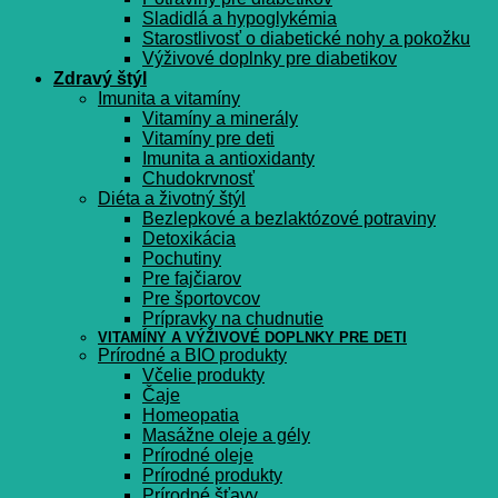
Sladidlá a hypoglykémia
Starostlivosť o diabetické nohy a pokožku
Výživové doplnky pre diabetikov
Zdravý štýl
Imunita a vitamíny
Vitamíny a minerály
Vitamíny pre deti
Imunita a antioxidanty
Chudokrvnosť
Diéta a životný štýl
Bezlepkové a bezlaktózové potraviny
Detoxikácia
Pochutiny
Pre fajčiarov
Pre športovcov
Prípravky na chudnutie
VITAMÍNY A VÝŽIVOVÉ DOPLNKY PRE DETI
Prírodné a BIO produkty
Včelie produkty
Čaje
Homeopatia
Masážne oleje a gély
Prírodné oleje
Prírodné produkty
Prírodné šťavy