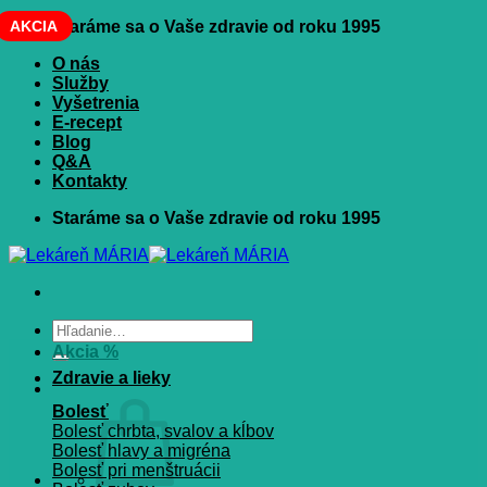
Skip
AKCIA
Staráme sa o Vaše zdravie od roku 1995
to
O nás
content
Služby
Vyšetrenia
E-recept
Blog
Q&A
Kontakty
Staráme sa o Vaše zdravie od roku 1995
Hľadať:
Akcia %
Zdravie a lieky
Bolesť
Bolesť chrbta, svalov a kĺbov
Bolesť hlavy a migréna
Bolesť pri menštruácii