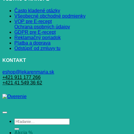
Často kladené otázky
Všeobecné obchodné podmienky
VOP pre E-recept
Ochrana osobných údajov
GDPR pre E-recept
Reklamačný poriadok
Platba a doprava
Odstúpiť od zmluvy tu
KONTAKT
eshop@lekarenmaria.sk
+421 911 177 266
+421 41 549 36 62
Hľadať:
Akcia %