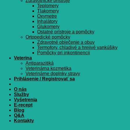
Zdravotnícke prístroje
Teplomery
Tlakomery
Oxymetre
Inhalátory
Glukomery
Ostatné prístroje a pomôcky
Ortopedické pomôcky
Zdravotné oblečenie a obuv
Termofory, chladivé a hrejivé vankúšiky
Pomôcky pri inkontinencii
Veterina
Antiparazitiká
Veterinárna kozmetika
Veterinárne doplnky stravy
Prihlásenie / Registrovať sa
O nás
Služby
Vyšetrenia
E-recept
Blog
Q&A
Kontakty