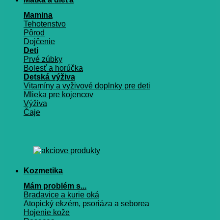
Mamina
Tehotenstvo
Pôrod
Dojčenie
Deti
Prvé zúbky
Bolesť a horúčka
Detská výživa
Vitamíny a vyživové doplnky pre deti
Mlieka pre kojencov
Výživa
Čaje
Kozmetika
Mám problém s...
Bradavice a kurie oká
Atopický ekzém, psoriáza a seborea
Hojenie kože