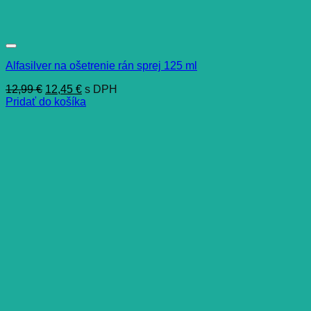
Alfasilver na ošetrenie rán sprej 125 ml
Pôvodná
Aktuálna
12,99
€
12,45
€
s DPH
cena
cena
Pridať do košíka
bola:
je:
12,99 €.
12,45 €.