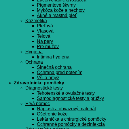
Pigmentové škvrny
Mykóza kože a nechtov
Akné a mastná pleť
Kozmetika
Pleťová
Vlasová
Telová
Na pery
Pre mužov
Hygiena
Intímna hygiena
Ochrana
Slnečná ochrana
Ochrana pred potením
Vši a hmyz
Zdravotnícke pomôcky
Diagnostické testy
Tehotenské a ovulačné testy
Samodiagnostické testy a prúžky
Prvá pomoc
Náplasti a obväzový materiál
Ošetrenie kože
Lekárnička a chirurgické pomôcky
Ochranné pomôcky a dezinfekcia