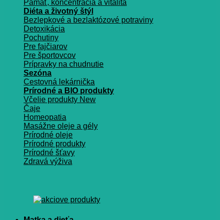
Pamäť, koncentrácia a vitalita
Diéta a životný štýl
Bezlepkové a bezlaktózové potraviny
Detoxikácia
Pochutiny
Pre fajčiarov
Pre športovcov
Prípravky na chudnutie
Sezóna
Cestovná lekárnička
Prírodné a BIO produkty
Včelie produkty
Čaje
Homeopatia
Masážne oleje a gély
Prírodné oleje
Prírodné produkty
Prírodné šťavy
Zdravá výživa
Matka a dieťa