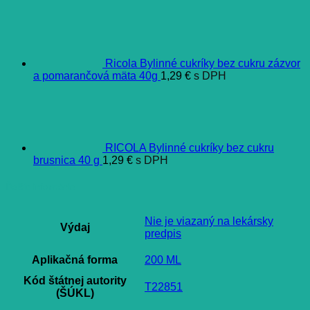
Ricola Bylinné cukríky bez cukru zázvor
a pomarančová mäta 40g
1,29
€
s DPH
RICOLA Bylinné cukríky bez cukru
brusnica 40 g
1,29
€
s DPH
Ďalšie informácie
Nie je viazaný na lekársky
Výdaj
predpis
Aplikačná forma
200 ML
Kód štátnej autority
T22851
(ŠÚKL)