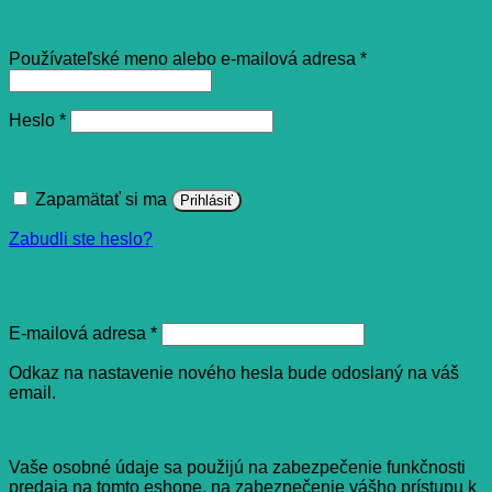
Prihlásenie
Povinné
Používateľské meno alebo e-mailová adresa
*
Povinné
Heslo
*
Zapamätať si ma
Prihlásiť
Zabudli ste heslo?
Registrovať sa
Povinné
E-mailová adresa
*
Odkaz na nastavenie nového hesla bude odoslaný na váš
email.
Vaše osobné údaje sa použijú na zabezpečenie funkčnosti
predaja na tomto eshope, na zabezpečenie vášho prístupu k