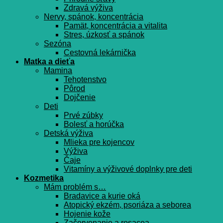
Zdravá výživa
Nervy, spánok, koncentrácia
Pamät, koncentrácia a vitalita
Stres, úzkosť a spánok
Sezóna
Cestovná lekárnička
Matka a dieťa
Mamina
Tehotenstvo
Pôrod
Dojčenie
Deti
Prvé zúbky
Bolesť a horúčka
Detská výživa
Mlieka pre kojencov
Výživa
Čaje
Vitamíny a výživové doplnky pre deti
Kozmetika
Mám problém s…
Bradavice a kurie oká
Atopický ekzém, psoriáza a seborea
Hojenie kože
Začervenanie a rosacea