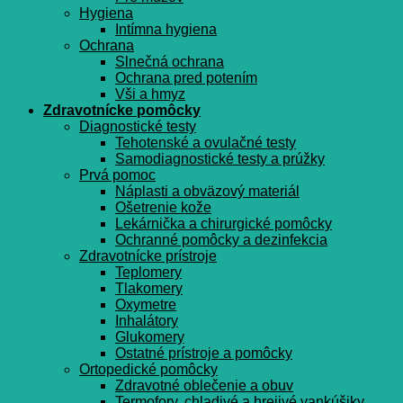
Hygiena
Intímna hygiena
Ochrana
Slnečná ochrana
Ochrana pred potením
Vši a hmyz
Zdravotnícke pomôcky
Diagnostické testy
Tehotenské a ovulačné testy
Samodiagnostické testy a prúžky
Prvá pomoc
Náplasti a obväzový materiál
Ošetrenie kože
Lekárnička a chirurgické pomôcky
Ochranné pomôcky a dezinfekcia
Zdravotnícke prístroje
Teplomery
Tlakomery
Oxymetre
Inhalátory
Glukomery
Ostatné prístroje a pomôcky
Ortopedické pomôcky
Zdravotné oblečenie a obuv
Termofory, chladivé a hrejivé vankúšiky