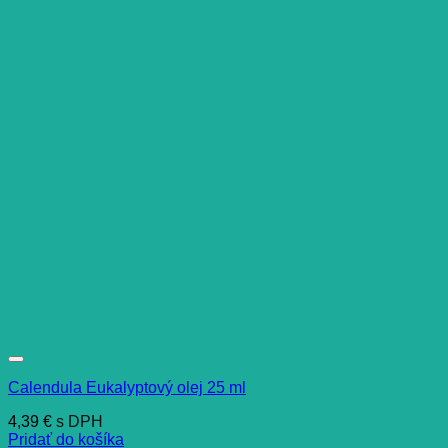
Calendula Eukalyptový olej 25 ml
4,39
€
s DPH
Pridať do košíka