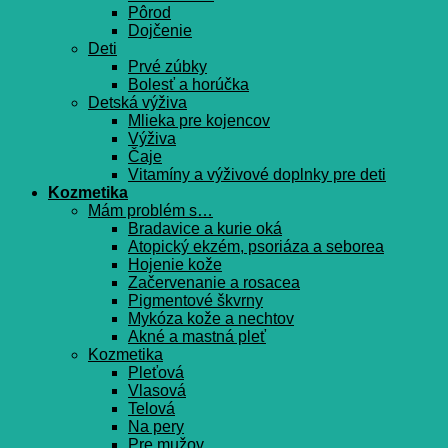
Pôrod
Dojčenie
Deti
Prvé zúbky
Bolesť a horúčka
Detská výživa
Mlieka pre kojencov
Výživa
Čaje
Vitamíny a výživové doplnky pre deti
Kozmetika
Mám problém s…
Bradavice a kurie oká
Atopický ekzém, psoriáza a seborea
Hojenie kože
Začervenanie a rosacea
Pigmentové škvrny
Mykóza kože a nechtov
Akné a mastná pleť
Kozmetika
Pleťová
Vlasová
Telová
Na pery
Pre mužov