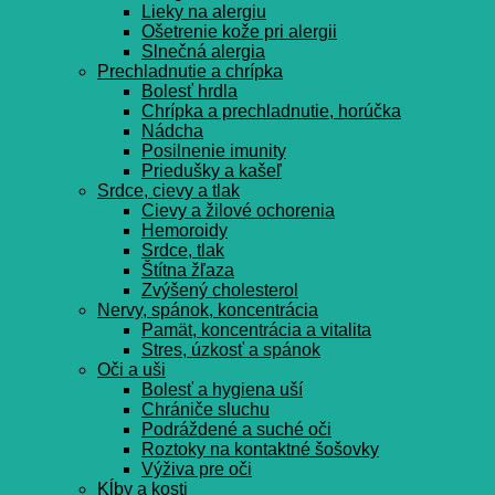
Lieky na alergiu
Ošetrenie kože pri alergii
Slnečná alergia
Prechladnutie a chrípka
Bolesť hrdla
Chrípka a prechladnutie, horúčka
Nádcha
Posilnenie imunity
Priedušky a kašeľ
Srdce, cievy a tlak
Cievy a žilové ochorenia
Hemoroidy
Srdce, tlak
Štítna žľaza
Zvýšený cholesterol
Nervy, spánok, koncentrácia
Pamät, koncentrácia a vitalita
Stres, úzkosť a spánok
Oči a uši
Bolesť a hygiena uší
Chrániče sluchu
Podráždené a suché oči
Roztoky na kontaktné šošovky
Výživa pre oči
Kĺby a kosti