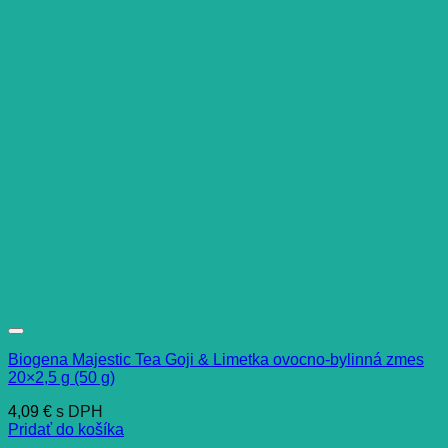
Biogena Majestic Tea Goji & Limetka ovocno-bylinná zmes
20×2,5 g (50 g)
4,09
€
s DPH
Pridať do košíka