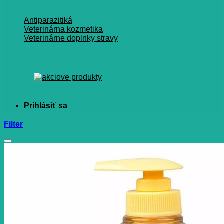
Antiparazitiká
Veterinárna kozmetika
Veterinárne doplnky stravy
Filter