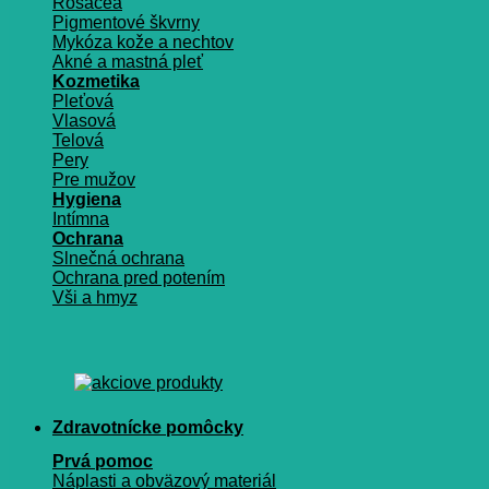
Rosacea
Pigmentové škvrny
Mykóza kože a nechtov
Akné a mastná pleť
Kozmetika
Pleťová
Vlasová
Telová
Pery
Pre mužov
Hygiena
Intímna
Ochrana
Slnečná ochrana
Ochrana pred potením
Vši a hmyz
Zdravotnícke pomôcky
Prvá pomoc
Náplasti a obväzový materiál