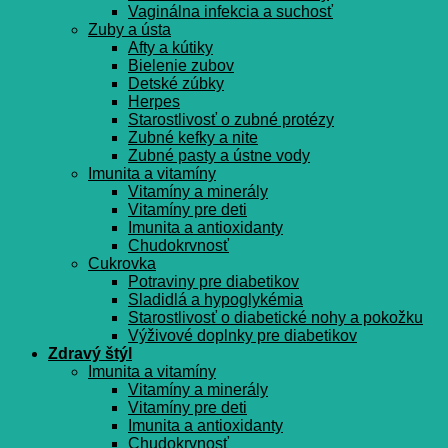
Vaginálna infekcia a suchosť
Zuby a ústa
Afty a kútiky
Bielenie zubov
Detské zúbky
Herpes
Starostlivosť o zubné protézy
Zubné kefky a nite
Zubné pasty a ústne vody
Imunita a vitamíny
Vitamíny a minerály
Vitamíny pre deti
Imunita a antioxidanty
Chudokrvnosť
Cukrovka
Potraviny pre diabetikov
Sladidlá a hypoglykémia
Starostlivosť o diabetické nohy a pokožku
Výživové doplnky pre diabetikov
Zdravý štýl
Imunita a vitamíny
Vitamíny a minerály
Vitamíny pre deti
Imunita a antioxidanty
Chudokrvnosť