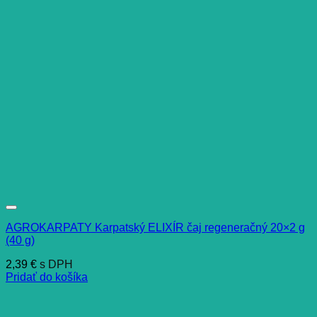
AGROKARPATY Karpatský ELIXÍR čaj regeneračný 20×2 g
(40 g)
2,39
€
s DPH
Pridať do košíka