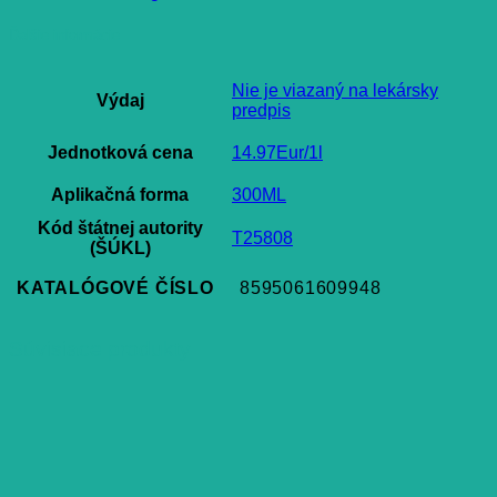
Ďalšie informácie
Nie je viazaný na lekársky
Výdaj
predpis
Jednotková cena
14.97Eur/1l
Aplikačná forma
300ML
Kód štátnej autority
T25808
(ŠÚKL)
KATALÓGOVÉ ČÍSLO
8595061609948
Súvisiace produkty