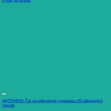
Pridať do košíka
APOTHEKE Čaj na odkyslenie s púpavou 20 nálevových
vreciek