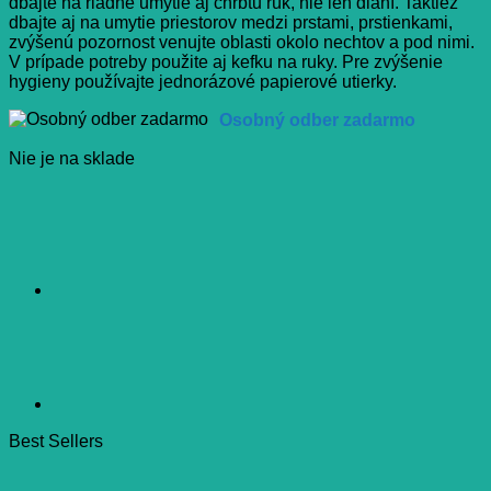
dbajte na riadne umytie aj chrbtu rúk, nie len dlaní. Taktiež
dbajte aj na umytie priestorov medzi prstami, prstienkami,
zvýšenú pozornost venujte oblasti okolo nechtov a pod nimi.
V prípade potreby použite aj kefku na ruky. Pre zvýšenie
hygieny používajte jednorázové papierové utierky.
Osobný odber zadarmo
Nie je na sklade
Best Sellers