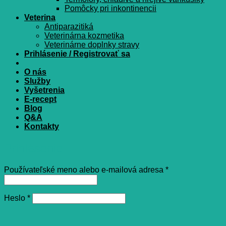
Pomôcky pri inkontinencii
Veterina
Antiparazitiká
Veterinárna kozmetika
Veterinárne doplnky stravy
Prihlásenie / Registrovať sa
O nás
Služby
Vyšetrenia
E-recept
Blog
Q&A
Kontakty
Prihlásenie
Povinné
Používateľské meno alebo e-mailová adresa
*
Povinné
Heslo
*