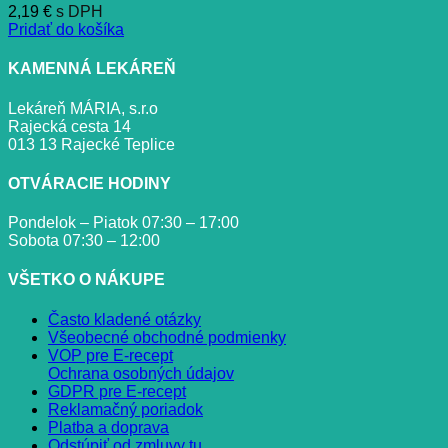
2,19
€
s DPH
Pridať do košíka
KAMENNÁ LEKÁREŇ
Lekáreň MÁRIA, s.r.o
Rajecká cesta 14
013 13 Rajecké Teplice
OTVÁRACIE HODINY
Pondelok – Piatok 07:30 – 17:00
Sobota 07:30 – 12:00
VŠETKO O NÁKUPE
Často kladené otázky
Všeobecné obchodné podmienky
VOP pre E-recept
Ochrana osobných údajov
GDPR pre E-recept
Reklamačný poriadok
Platba a doprava
Odstúpiť od zmluvy tu