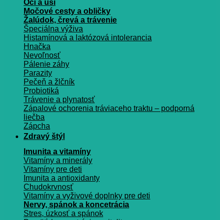
Oči a uši
Močové cesty a obličky
Žalúdok, črevá a trávenie
Špeciálna výživa
Histamínová a laktózová intolerancia
Hnačka
Nevoľnosť
Pálenie záhy
Parazity
Pečeň a žlčník
Probiotiká
Trávenie a plynatosť
Zápalové ochorenia tráviaceho traktu – podporná
liečba
Zápcha
Zdravý štýl
Imunita a vitamíny
Vitamíny a minerály
Vitamíny pre deti
Imunita a antioxidanty
Chudokrvnosť
Vitamíny a vyživové doplnky pre deti
Nervy, spánok a koncetrácia
Stres, úzkosť a spánok