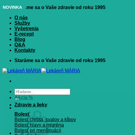
Skip
NOVINKA
Staráme sa o Vaše zdravie od roku 1995
to
O nás
content
Služby
Vyšetrenia
E-recept
Blog
Q&A
Kontakty
Staráme sa o Vaše zdravie od roku 1995
Hľadať:
Akcia %
Zdravie a lieky
Bolesť
Bolesť chrbta, svalov a kĺbov
Bolesť hlavy a migréna
Bolesť pri menštruácii