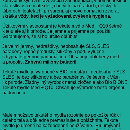
zdravotníckych a stravovacích zariadeniach, v domácnosti pri
starostlivosti o malé deti, chorých, na úradoch, detských
táboroch, toaletách, pri varení, aj chove domácich zvierat –
skrátka
vždy, ked je vyžadovaná zvýšená hygiena.
Úžitkovými vlastnostami je tekuté mydlo Med + Q10 šetrné
k telu ale aj k prírode. Je jemné a príjemné pri použití.
Garantujeme, že si ho urcite oblúbite.
Je velmi jemný, nedráždivý, neobsahuje SLS, SLES,
parabény, ropné produkty, silikóny a pod. Výlucne
s hypoalergénnou parfumáciou. Obsahuje oblúbený med
a propolis.
Zahynú milióny baktérií.
Tekuté mydlo je vyrobené v BIO formulácií, neobsahuje SLS,
SLES, je bez silikónov a bez parabénov. Je šetrné k Vám
i k prírode. Žiadny iný výrobok nemá zloženie ako Bio BIONE
Tekuté mydlo Med + Q10. Obsahuje výhradne bezalergénnu
parfumáciu.
Spôsob použitia :
Malé množstvo tekutého mydla rozotrite po pokožke rúk ci
celého tela a dôkladne premasírujte a opláchnite. Tekuté
mydlo je urcené na každodenné používanie. Pri umývaní