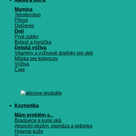
Mamina
Tehotenstvo
Pôrod
Dojčenie
Deti
Prvé zúbky
Bolesť a horúčka
Detská výživa
Vitamíny a vyživové doplnky pre deti
Mlieka pre kojencov
Výživa
Čaje
Kozmetika
Mám problém s...
Bradavice a kurie oká
Atopický ekzém, psoriáza a seborea
Hojenie kože