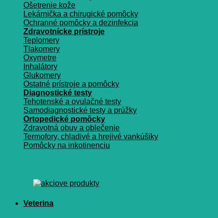
Ošetrenie kože
Lekárnička a chirugické pomôcky
Ochranné pomôcky a dezinfekcia
Zdravotnícke prístroje
Teplomery
Tlakomery
Oxymetre
Inhalátory
Glukomery
Ostatné prístroje a pomôcky
Diagnostické testy
Tehotenské a ovulačné testy
Samodiagnostické testy a prúžky
Ortopedické pomôcky
Zdravotná obuv a oblečenie
Termofory, chladivé a hrejivé vankúšiky
Pomôcky na inkotinenciu
Veterina