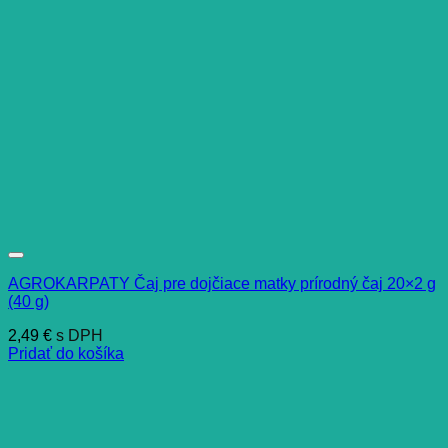
AGROKARPATY Čaj pre dojčiace matky prírodný čaj 20×2 g
(40 g)
2,49
€
s DPH
Pridať do košíka