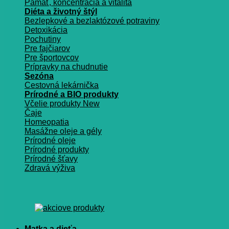
Pamäť, koncentrácia a vitalita
Diéta a životný štýl
Bezlepkové a bezlaktózové potraviny
Detoxikácia
Pochutiny
Pre fajčiarov
Pre športovcov
Prípravky na chudnutie
Sezóna
Cestovná lekárnička
Prírodné a BIO produkty
Včelie produkty
Čaje
Homeopatia
Masážne oleje a gély
Prírodné oleje
Prírodné produkty
Prírodné šťavy
Zdravá výživa
Matka a dieťa