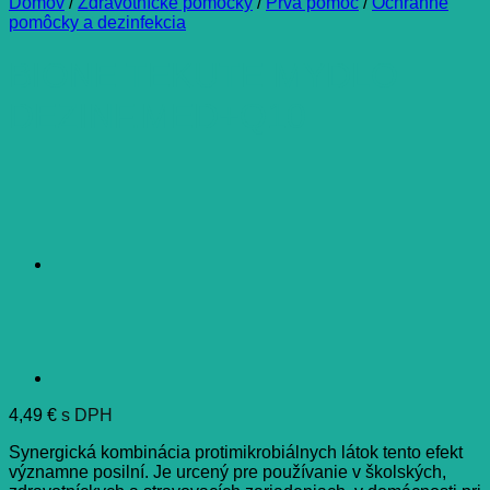
Domov
/
Zdravotnícke pomôcky
/
Prvá pomoc
/
Ochranné
pomôcky a dezinfekcia
BIONE TEKUTE MYDLO
DEZINF.MED+Q10
4,49
€
s DPH
Synergická kombinácia protimikrobiálnych látok tento efekt
významne posilní. Je urcený pre používanie v školských,