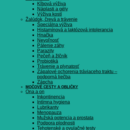
Kĺbová výživa
Náplasti a gély
Výživa kostí
Žalúdok, črevá a trávenie
Špeciálna výživa
Histamínová a laktózová intolerancia
Hnačka
Nevoľnosť
Pálenie záhy
Parazity
Pečeň a žlčník
Probiotiká
Trávenie a plynatosť
Zápalové ochorenia tráviaceho traktu –
podporná liečba
Zápcha
MOČOVÉ CESTY A OBLIČKY
Ona a on
Inkontinencia
Intímna hygiena
Lubrikanty
Menopauza
Mužská potencia a prostata
Podpora plodnosti
Tehotenské a ovulačné testy