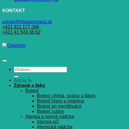
KONTAKT
eshop@lekarenmaria.sk
+421 911 177 266
+421 41 549 36 62
Hľadať:
Akcia %
Zdravie a lieky
Bolesť
Bolesť chrbta, svalov a kĺbov
Bolesť hlavy a migréna
Bolesť pri menštruácii
Bolesť zubov
Alergia a senná nádcha
Alergia očí
Alergická nádcha