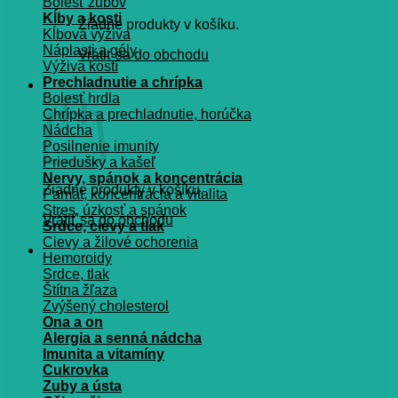
Bolesť zubov
Kĺby a kosti
Žiadne produkty v košíku.
Kĺbová výživa
Náplasti a gély
Vrátiť sa do obchodu
Výživa kostí
Prechladnutie a chrípka
Košík
Bolesť hrdla
Chrípka a prechladnutie, horúčka
Nádcha
Posilnenie imunity
Priedušky a kašeľ
Nervy, spánok a koncentrácia
Žiadne produkty v košíku.
Pamät, koncentrácia a vitalita
Stres, úzkosť a spánok
Vrátiť sa do obchodu
Srdce, cievy a tlak
Cievy a žilové ochorenia
Hemoroidy
Srdce, tlak
Štítna žľaza
Zvýšený cholesterol
Ona a on
Alergia a senná nádcha
Imunita a vitamíny
Cukrovka
Zuby a ústa