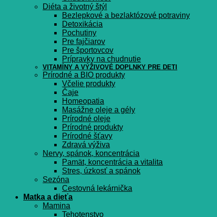
Diéta a životný štýl
Bezlepkové a bezlaktózové potraviny
Detoxikácia
Pochutiny
Pre fajčiarov
Pre športovcov
Prípravky na chudnutie
VITAMÍNY A VÝŽIVOVÉ DOPLNKY PRE DETI
Prírodné a BIO produkty
Včelie produkty
Čaje
Homeopatia
Masážne oleje a gély
Prírodné oleje
Prírodné produkty
Prírodné šťavy
Zdravá výživa
Nervy, spánok, koncentrácia
Pamät, koncentrácia a vitalita
Stres, úzkosť a spánok
Sezóna
Cestovná lekárnička
Matka a dieťa
Mamina
Tehotenstvo