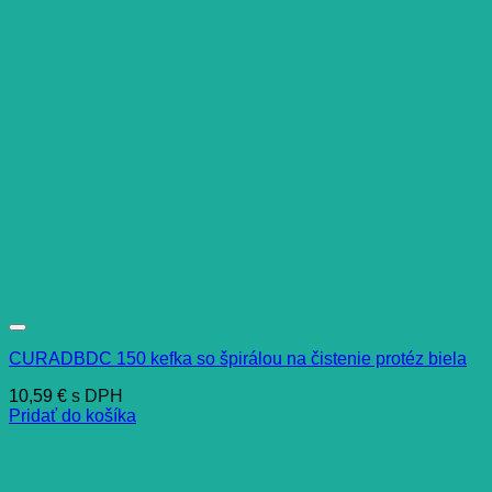
CURADBDC 150 kefka so špirálou na čistenie protéz biela
10,59
€
s DPH
Pridať do košíka