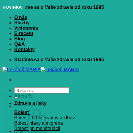
Skip
NOVINKA
Staráme sa o Vaše zdravie od roku 1995
to
O nás
content
Služby
Vyšetrenia
E-recept
Blog
Q&A
Kontakty
Staráme sa o Vaše zdravie od roku 1995
Hľadať:
Akcia %
Zdravie a lieky
Bolesť
Bolesť chrbta, svalov a kĺbov
Bolesť hlavy a migréna
Bolesť pri menštruácii