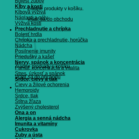
Bolesť zubov
Kĺby a kosti
Žiadne produkty v košíku.
Kĺbová výživa
Náplasti a gély
Vrátiť sa do obchodu
Výživa kostí
Prechladnutie a chrípka
Košík
Bolesť hrdla
Chrípka a prechladnutie, horúčka
Nádcha
Posilnenie imunity
Priedušky a kašeľ
Nervy, spánok a koncentrácia
Žiadne produkty v košíku.
Pamät, koncentrácia a vitalita
Stres, úzkosť a spánok
Vrátiť sa do obchodu
Srdce, cievy a tlak
Cievy a žilové ochorenia
Hemoroidy
Srdce, tlak
Štítna žľaza
Zvýšený cholesterol
Ona a on
Alergia a senná nádcha
Imunita a vitamíny
Cukrovka
Zuby a ústa