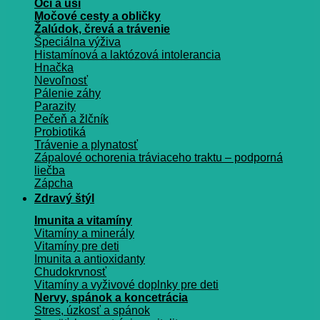
Oči a uši
Močové cesty a obličky
Žalúdok, črevá a trávenie
Špeciálna výživa
Histamínová a laktózová intolerancia
Hnačka
Nevoľnosť
Pálenie záhy
Parazity
Pečeň a žlčník
Probiotiká
Trávenie a plynatosť
Zápalové ochorenia tráviaceho traktu – podporná
liečba
Zápcha
Zdravý štýl
Imunita a vitamíny
Vitamíny a minerály
Vitamíny pre deti
Imunita a antioxidanty
Chudokrvnosť
Vitamíny a vyživové doplnky pre deti
Nervy, spánok a koncetrácia
Stres, úzkosť a spánok