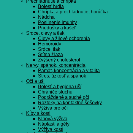
Prechladnutie a chrípka
Bolesť hrdla
Chrípka a prechladnutie, horúčka
Nádcha
Posilnenie imunity
Priedušky a kašeľ
Srdce, cievy a tlak
Cievy a žilové ochorenia
Hemoroidy
Srdce, tlak
Štítna žľaza
Zvýšený cholesterol
Nervy, spánok, koncentrácia
Pamät, koncentrácia a vitalita
Stres, úzkosť a spánok
Oči a uši
Bolesť a hygiena uší
Chrániče sluchu
Podráždené a suché oči
Roztoky na kontaktné šošovky
Výživa pre oči
Kĺby a kosti
Kĺbová výživa
Náplasti a gély
Výživa kostí