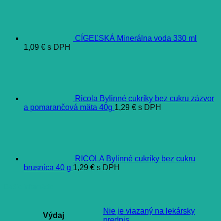
CÍGEĽSKÁ Minerálna voda 330 ml
1,09
€
s DPH
Ricola Bylinné cukríky bez cukru zázvor
a pomarančová mäta 40g
1,29
€
s DPH
RICOLA Bylinné cukríky bez cukru
brusnica 40 g
1,29
€
s DPH
Ďalšie informácie
Nie je viazaný na lekársky
Výdaj
predpis