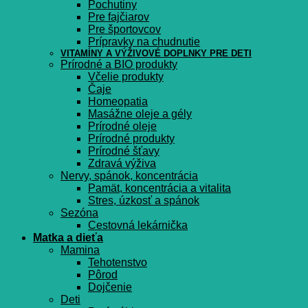
Pochutiny
Pre fajčiarov
Pre športovcov
Prípravky na chudnutie
VITAMÍNY A VÝŽIVOVÉ DOPLNKY PRE DETI
Prírodné a BIO produkty
Včelie produkty
Čaje
Homeopatia
Masážne oleje a gély
Prírodné oleje
Prírodné produkty
Prírodné šťavy
Zdravá výživa
Nervy, spánok, koncentrácia
Pamät, koncentrácia a vitalita
Stres, úzkosť a spánok
Sezóna
Cestovná lekárnička
Matka a dieťa
Mamina
Tehotenstvo
Pôrod
Dojčenie
Deti