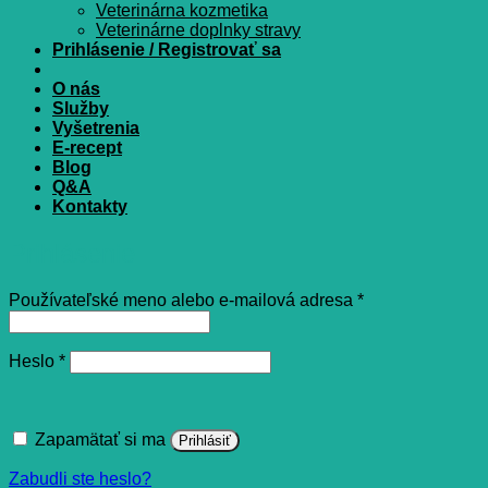
Veterinárna kozmetika
Veterinárne doplnky stravy
Prihlásenie / Registrovať sa
O nás
Služby
Vyšetrenia
E-recept
Blog
Q&A
Kontakty
Prihlásenie
Povinné
Používateľské meno alebo e-mailová adresa
*
Povinné
Heslo
*
Zapamätať si ma
Prihlásiť
Zabudli ste heslo?