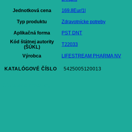
Jednotková cena
169.8Eur/1l
Typ produktu
Zdravotnícke potreby
Aplikačná forma
PST DNT
Kód štátnej autority
T22033
(ŠÚKL)
Výrobca
LIFESTREAM PHARMA NV
KATALÓGOVÉ ČÍSLO
5425005120013
Súvisiace produkty