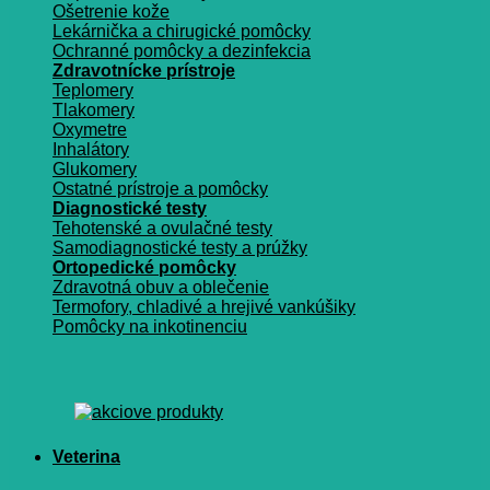
Ošetrenie kože
Lekárnička a chirugické pomôcky
Ochranné pomôcky a dezinfekcia
Zdravotnícke prístroje
Teplomery
Tlakomery
Oxymetre
Inhalátory
Glukomery
Ostatné prístroje a pomôcky
Diagnostické testy
Tehotenské a ovulačné testy
Samodiagnostické testy a prúžky
Ortopedické pomôcky
Zdravotná obuv a oblečenie
Termofory, chladivé a hrejivé vankúšiky
Pomôcky na inkotinenciu
Veterina