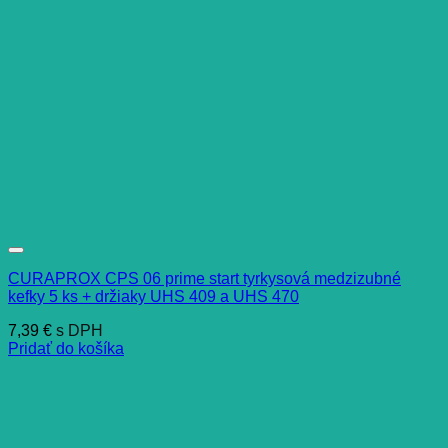
CURAPROX CPS 06 prime start tyrkysová medzizubné
kefky 5 ks + držiaky UHS 409 a UHS 470
7,39
€
s DPH
Pridať do košíka