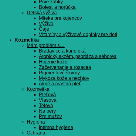
Prvé zúbky
Bolesť a horúčka
Detská výživa
Mlieka pre kojencov
Výživa
Čaje
Vitamíny a výživové doplnky pre deti
Kozmetika
Mám problém s…
Bradavice a kurie oká
Atopický ekzém, psoriáza a seborea
Hojenie kože
Začervenanie a rosacea
Pigmentové škvrny
Mykóza kože a nechtov
Akné a mastná pleť
Kozmetika
Pleťová
Vlasová
Telová
Na pery
Pre mužov
Hygiena
Intímna hygiena
Ochrana