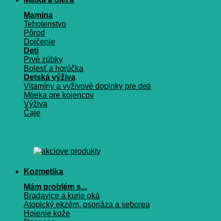
Mamina
Tehotenstvo
Pôrod
Dojčenie
Deti
Prvé zúbky
Bolesť a horúčka
Detská výživa
Vitamíny a vyživové doplnky pre deti
Mlieka pre kojencov
Výživa
Čaje
Kozmetika
Mám problém s...
Bradavice a kurie oká
Atopický ekzém, psoriáza a seborea
Hojenie kože