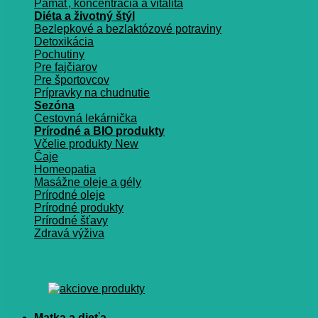
Pamäť, koncentrácia a vitalita
Diéta a životný štýl
Bezlepkové a bezlaktózové potraviny
Detoxikácia
Pochutiny
Pre fajčiarov
Pre športovcov
Prípravky na chudnutie
Sezóna
Cestovná lekárnička
Prírodné a BIO produkty
Včelie produkty
Čaje
Homeopatia
Masážne oleje a gély
Prírodné oleje
Prírodné produkty
Prírodné šťavy
Zdravá výživa
Matka a dieťa