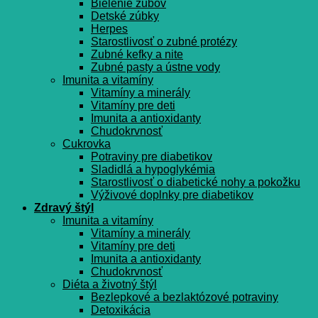
Bielenie zubov
Detské zúbky
Herpes
Starostlivosť o zubné protézy
Zubné kefky a nite
Zubné pasty a ústne vody
Imunita a vitamíny
Vitamíny a minerály
Vitamíny pre deti
Imunita a antioxidanty
Chudokrvnosť
Cukrovka
Potraviny pre diabetikov
Sladidlá a hypoglykémia
Starostlivosť o diabetické nohy a pokožku
Výživové doplnky pre diabetikov
Zdravý štýl
Imunita a vitamíny
Vitamíny a minerály
Vitamíny pre deti
Imunita a antioxidanty
Chudokrvnosť
Diéta a životný štýl
Bezlepkové a bezlaktózové potraviny
Detoxikácia