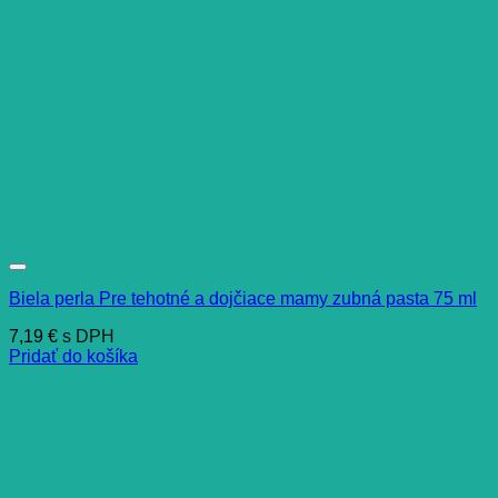
Biela perla Pre tehotné a dojčiace mamy zubná pasta 75 ml
7,19
€
s DPH
Pridať do košíka