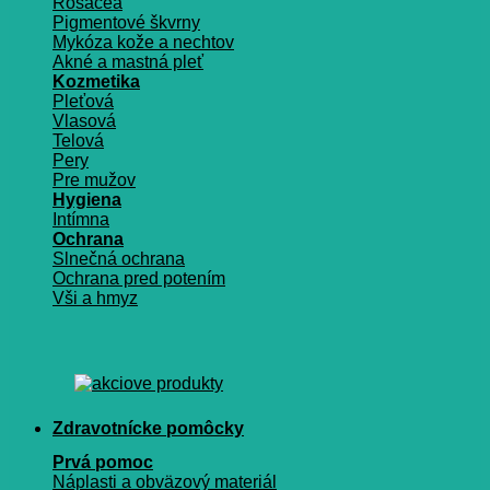
Rosacea
Pigmentové škvrny
Mykóza kože a nechtov
Akné a mastná pleť
Kozmetika
Pleťová
Vlasová
Telová
Pery
Pre mužov
Hygiena
Intímna
Ochrana
Slnečná ochrana
Ochrana pred potením
Vši a hmyz
Zdravotnícke pomôcky
Prvá pomoc
Náplasti a obväzový materiál