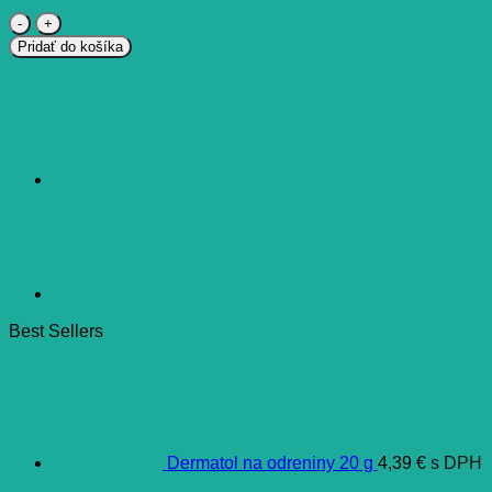
množstvo
BIOXTRA
Pridať do košíka
Sucho
v
ústach
jemná
zubná
pasta
50
ml
Best Sellers
Dermatol na odreniny 20 g
4,39
€
s DPH