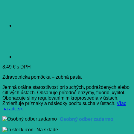
8,49
€
s DPH
Zdravotnícka pomôcka – zubná pasta
Jemná orálna starostlivosť pri suchých, podráždených alebo
citlivých ústach. Obsahuje prírodné enzýmy, fluorid, xylitol.
Obohacuje sliny regulovaním mikroprostredia v ústach.
Zmierňuje príznaky a následky pocitu sucha v ústach.
Viac
na adc.sk
Osobný odber zadarmo
Na sklade