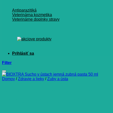
Antiparazitiká
Veterinárna kozmetika
Veterinárne doplnky stravy
Filter
Domov
/
Zdravie a lieky
/
Zuby a ústa
BIOXTRA Sucho v ústach
jemná zubná pasta 50 ml