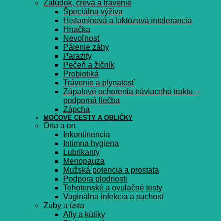
Žalúdok, črevá a trávenie
Špeciálna výživa
Histamínová a laktózová intolerancia
Hnačka
Nevoľnosť
Pálenie záhy
Parazity
Pečeň a žlčník
Probiotiká
Trávenie a plynatosť
Zápalové ochorenia tráviaceho traktu –
podporná liečba
Zápcha
MOČOVÉ CESTY A OBLIČKY
Ona a on
Inkontinencia
Intímna hygiena
Lubrikanty
Menopauza
Mužská potencia a prostata
Podpora plodnosti
Tehotenské a ovulačné testy
Vaginálna infekcia a suchosť
Zuby a ústa
Afty a kútiky