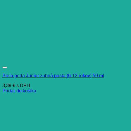
Biela perla Junior zubná pasta (6-12 rokov) 50 ml
3,39
€
s DPH
Pridať do košíka