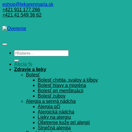
eshop@lekarenmaria.sk
+421 911 177 266
+421 41 549 36 62
Hľadať:
Akcia %
Zdravie a lieky
Bolesť
Bolesť chrbta, svalov a kĺbov
Bolesť hlavy a migréna
Bolesť pri menštruácii
Bolesť zubov
Alergia a senná nádcha
Alergia očí
Alergická nádcha
Lieky na alergiu
Ošetrenie kože pri alergii
Slnečná alergia