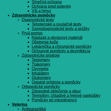
Slnečná ochrana
Ochrana pred potením
Vši a hmyz
Zdravotnícke pomôcky
Diagnostické testy
Tehotenské a ovulačné testy
Samodiagnostické testy a prúžky
Prvá pomoc
Náplasti a obväzový materiál
Ošetrenie kože
Lekárnička a chirurgické pomôcky
Ochranné pomôcky a dezinfekcia
Zdravotnícke prístroje
Teplomery
Tlakomery
Oxymetre
Inhalátory
Glukomery
Ostatné prístroje a pomôcky
Ortopedické pomôcky
Zdravotné oblečenie a obuv
Termofory, chladivé a hrejivé vankúšiky
Pomôcky pri inkontinencii
Veterina
Antiparazitiká